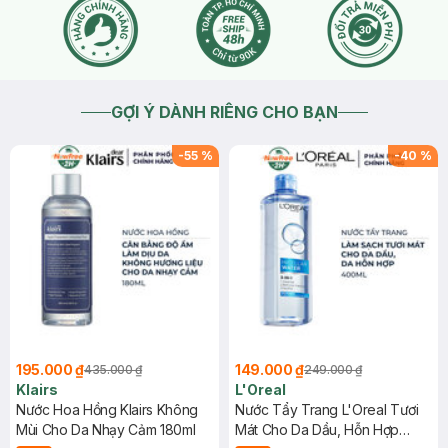
GỢI Ý DÀNH RIÊNG CHO BẠN
-
55
%
-
40
%
195.000 ₫
149.000 ₫
435.000 ₫
249.000 ₫
Klairs
L'Oreal
Nước Hoa Hồng Klairs Không
Nước Tẩy Trang L'Oreal Tươi
Mùi Cho Da Nhạy Cảm 180ml
Mát Cho Da Dầu, Hỗn Hợp