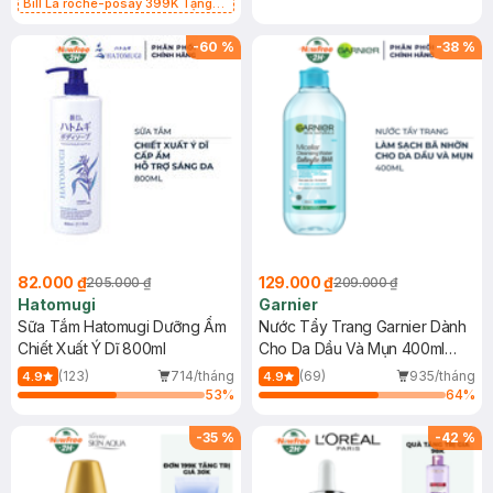
Bill La roche-posay 399K Tặng
Gel rửa mặt da dầu nhạy cảm 50ml
(SL có hạn)
-
60
%
-
38
%
82.000 ₫
129.000 ₫
205.000 ₫
209.000 ₫
Hatomugi
Garnier
Sữa Tắm Hatomugi Dưỡng Ẩm
Nước Tẩy Trang Garnier Dành
Chiết Xuất Ý Dĩ 800ml
Cho Da Dầu Và Mụn 400ml
(Mới)
(123)
714/tháng
(69)
935/tháng
4.9
4.9
53
%
64
%
-
35
%
-
42
%