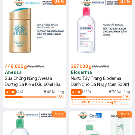
-
36
%
-
34
%
448.000 ₫
367.000 ₫
702.000 ₫
560.000 ₫
Anessa
Bioderma
Sữa Chống Nắng Anessa
Nước Tẩy Trang Bioderma
Dưỡng Da Kiềm Dầu 60ml (Bản
Dành Cho Da Nhạy Cảm 500ml
Mới)
(44)
481/tháng
(228)
796/tháng
4.9
4.9
35
%
30
%
Bill 399k Bioderma Tặng Bông
Tẩy Trang Hộp 50 Miếng (SL có
hạn)
-
39
%
-
22
%