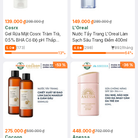
139.000 ₫
149.000 ₫
298.000 ₫
289.000 ₫
Cosrx
L'Oreal
Gel Rửa Mặt Cosrx Tràm Trà,
Nước Tẩy Trang L'Oreal Làm
0.5% BHA Có Độ pH Thấp
Sạch Sâu Trang Điểm 400ml
150ml
(173)
(298)
892/tháng
5.0
4.8
13
%
64
%
-
53
%
-
36
%
275.000 ₫
448.000 ₫
590.000 ₫
702.000 ₫
Cocoon
Anessa