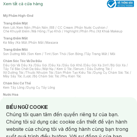
Xem tất cả cửa hàng
Mỹ Phẩm High-End
Trang Điểm Mặt
Kem Lót
/
Kem Nền
/
Phấn Nền
/
BB / CC Cream
/
Phấn Nước Cushion
/
Che Khuyết Điểm
/
Má Hồng
/
Tạo Khối / Highlight
/
Phấn Phủ
/
Xịt Khoá Makeup
Trang Điểm Mắt
Kẻ Mày
/
Kẻ Mắt
/
Phấn Mắt
/
Mascara
Trang Điểm Môi
Son Dưỡng Môi
/
Son Kem / Tint
/
Son Thỏi
/
Son Bóng
/
Tẩy Trang Mắt / Môi
Chăm Sóc Tóc Và Da Đầu
Dầu Gội Và Dầu Xả
/
Dầu Gội
/
Dầu Xả
/
Dầu Gội Khô
/
Dầu Gội Xả 2in1
/
Bộ Gội Xả
/
Tẩy Tế Bào Chết Da Đầu
/
Mặt Nạ / Kem Ủ Tóc
/
Serum / Dầu Dưỡng Tóc
/
Xịt Dưỡng Tóc
/
Thuốc Nhuộm Tóc
/
Sản Phẩm Tạo Kiểu Tóc
/
Dụng Cụ Chăm Sóc Tóc
/
Máy Sấy Tóc
/
Lược
/
Bộ Chăm Sóc Tóc
/
Phụ Kiện Tóc
Chăm Sóc Cơ Thể
Kem Tẩy Lông
/
Dụng Cụ Tẩy Lông
Nước Hoa
Nước Hoa Nữ
/
Nước Hoa Nam
/
Nước Hoa Cao Cấp
/
Xịt Thơm Toàn Thân
/
Nước Hoa Vùng Kín
Notice about cookies usage
BIỂU NGỮ COOKIE
Chăm Sóc Cá Nhân
Chúng tôi quan tâm đến quyền riêng tư của bạn.
Chống Muỗi
/
Khẩu Trang
/
Máy Massage
/
Mặt Nạ Xông Hơi
/
Nước Rửa Tay
/
Sản Phẩm Chăm Sóc Khác
/
Bàn Chải Đánh Răng
/
Bàn Chải Điện
/
Chúng tôi sử dụng các cookie cần thiết để vận hành
Hỗ Trợ Trắng Răng
/
Kem Đánh Răng
/
Máy Tăm Nước
/
Nước Súc Miệng
/
Tăm / Chỉ Nha Khoa
/
Xịt Thơm Miệng
/
Dung Dịch Vệ Sinh
/
Dưỡng Vùng Kín
/
website của chúng tôi và đồng hành cùng bạn trong
Khăn Ướt Vệ Sinh Vùng Kín
/
Băng Vệ Sinh
/
Tampon
/
Bọt Cạo Râu
/
Dao Cạo Râu
/
Máy Cạo Râu
suốt quá trình điều hướng. Với sự đồng ý của bạn,