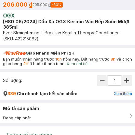
206.000 ₫
295.000 ₫
-
30
%
OGX
[HSD 06/2024] Dầu Xả OGX Keratin Vào Nếp Suôn Mượt
385ml
Ever Straightening + Brazilian Keratin Therapy Conditioner
(SKU:
422215082
)
Giao Nhanh Miễn Phí 2H
Bạn muốn nhận hàng trước
10h
hôm nay. Đặt hàng trước
8h
và chọn
giao hàng
2H
ở bước thanh toán.
Xem chi tiết
Số lượng:
339
Chi nhánh tạm hết sản phẩm
Xem thêm
Mô tả sản phẩm
Đang cập nhật
Thông số sản phẩm