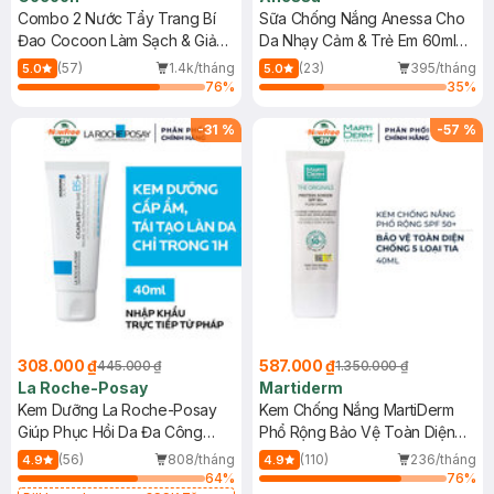
Combo 2 Nước Tẩy Trang Bí
Sữa Chống Nắng Anessa Cho
Đao Cocoon Làm Sạch & Giảm
Da Nhạy Cảm & Trẻ Em 60ml
Dầu 500ml
(Mới)
(57)
1.4k/tháng
(23)
395/tháng
5.0
5.0
76
%
35
%
-
31
%
-
57
%
308.000 ₫
587.000 ₫
445.000 ₫
1.350.000 ₫
La Roche-Posay
Martiderm
Kem Dưỡng La Roche-Posay
Kem Chống Nắng MartiDerm
Giúp Phục Hồi Da Đa Công
Phổ Rộng Bảo Vệ Toàn Diện
Dụng 40ml
40ml
(56)
808/tháng
(110)
236/tháng
4.9
4.9
64
%
76
%