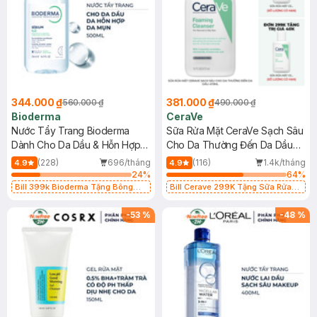
344.000 ₫
381.000 ₫
560.000 ₫
490.000 ₫
Bioderma
CeraVe
Nước Tẩy Trang Bioderma
Sữa Rửa Mặt CeraVe Sạch Sâu
Dành Cho Da Dầu & Hỗn Hợp
Cho Da Thường Đến Da Dầu
500ml
473ml
(228)
696/tháng
(116)
1.4k/tháng
4.9
4.9
24
%
64
%
Bill 399k Bioderma Tặng Bông
Bill Cerave 299K Tặng Sữa Rửa
Tẩy Trang Hộp 50 Miếng (SL có
Mặt Cerave 30ml (SL có hạn)
hạn)
-
53
%
-
48
%