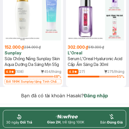
152.000 ₫
302.000 ₫
234.000 ₫
519.000 ₫
Sunplay
L'Oreal
Sữa Chống Nắng Sunplay Skin
Serum L'Oreal Hyaluronic Acid
Aqua Dưỡng Da Sáng Mịn 55g
Cấp Ẩm Sáng Da 30ml
(108)
454/tháng
(27)
275/tháng
4.9
4.9
48
%
65
%
Bill 199K Sunplay tặng Tinh Chất
Chống Nắng 7g trị giá 30K (SL có
hạn)
Bạn đã có tài khoản Hasaki?
Đăng nhập
return
nowfree
price