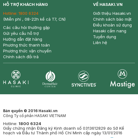
HỖ TRỢ KHÁCH HÀNG
VỀ HASAKI.VN
Hotline:
1800 6324
Giới thiệu Hasaki.vn
(Miễn phí , 08-22h kể cả T7, CN)
Chính sách bảo mật
Điều khoản sử dụng
Các câu hỏi thường gặp
Hasaki cẩm nang
Gửi yêu cầu hỗ trợ
Tuyển dụng
Hướng dẫn đặt hàng
Liên hệ
Phương thức thanh toán
Phương thức vận chuyển
Chính sách đổi trả
Synctives
Clinic
Dermahair
Mastige
Bản quyền © 2016 Hasaki.vn
Công Ty cổ phần HASAKI VIETNAM
Hotline:
1800 6324
Giấy chứng nhận Đăng ký Kinh doanh số 0313612829 do Sở Kế
hoạch và Đầu tư Thành phố Hồ Chí Minh cấp ngày 13/01/2016