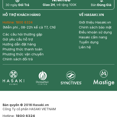
return
nowfree
price
HỖ TRỢ KHÁCH HÀNG
VỀ HASAKI.VN
Hotline:
1800 6324
Giới thiệu Hasaki.vn
(Miễn phí , 08-22h kể cả T7, CN)
Chính sách bảo mật
Điều khoản sử dụng
Các câu hỏi thường gặp
Hasaki cẩm nang
Gửi yêu cầu hỗ trợ
Tuyển dụng
Hướng dẫn đặt hàng
Liên hệ
Phương thức thanh toán
Phương thức vận chuyển
Chính sách đổi trả
Synctives
Clinic
Dermahair
Mastige
Bản quyền © 2016 Hasaki.vn
Công Ty cổ phần HASAKI VIETNAM
Hotline:
1800 6324