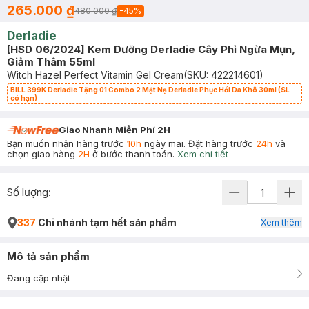
265.000 ₫
480.000 ₫
-
45
%
Derladie
[HSD 06/2024] Kem Dưỡng Derladie Cây Phỉ Ngừa Mụn,
Giảm Thâm 55ml
Witch Hazel Perfect Vitamin Gel Cream
(SKU:
422214601
)
BILL 399K Derladie Tặng 01 Combo 2 Mặt Nạ Derladie Phục Hồi Da Khô 30ml (SL
có hạn)
Giao Nhanh Miễn Phí 2H
Bạn muốn nhận hàng trước
10h
ngày mai. Đặt hàng trước
24h
và
chọn giao hàng
2H
ở bước thanh toán.
Xem chi tiết
Số lượng:
337
Chi nhánh tạm hết sản phẩm
Xem thêm
Mô tả sản phẩm
Đang cập nhật