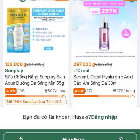
136.000 ₫
297.000 ₫
234.000 ₫
519.000 ₫
Sunplay
L'Oreal
Sữa Chống Nắng Sunplay Skin
Serum L'Oreal Hyaluronic Acid
Aqua Dưỡng Da Sáng Mịn 55g
Cấp Ẩm Sáng Da 30ml
(108)
507/tháng
(27)
279/tháng
4.9
4.9
38
%
47
%
Bill 199K Sunplay tặng Tinh Chất
Chống Nắng 7g trị giá 30K (SL có
hạn)
Bạn đã có tài khoản Hasaki?
Đăng nhập