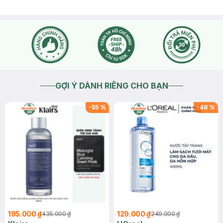
GỢI Ý DÀNH RIÊNG CHO BẠN
-
55
%
-
48
%
195.000 ₫
129.000 ₫
435.000 ₫
249.000 ₫