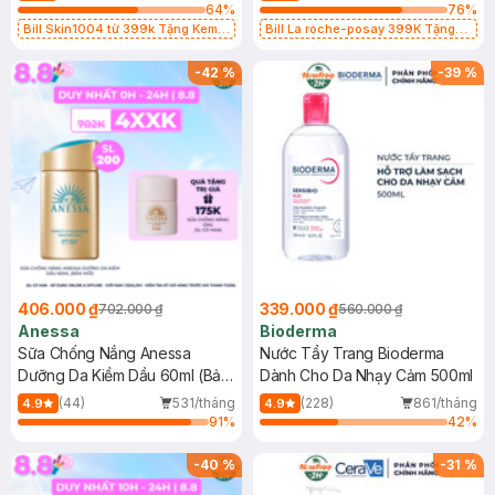
64
%
76
%
Bill Skin1004 từ 399k Tặng Kem
Bill La roche-posay 399K Tặng
Chống Nắng Cho Da Nhạy Cảm
Gel rửa mặt da dầu nhạy cảm 50ml
SPF 50+ 20ml (SL Có Hạn)
(SL có hạn)
-
42
%
-
39
%
406.000 ₫
339.000 ₫
702.000 ₫
560.000 ₫
Anessa
Bioderma
Sữa Chống Nắng Anessa
Nước Tẩy Trang Bioderma
Dưỡng Da Kiềm Dầu 60ml (Bản
Dành Cho Da Nhạy Cảm 500ml
Mới)
(44)
531/tháng
(228)
861/tháng
4.9
4.9
91
%
42
%
-
40
%
-
31
%