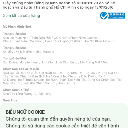
Giấy chứng nhận Đăng ký Kinh doanh số 0313612829 do Sở Kế
hoạch và Đầu tư Thành phố Hồ Chí Minh cấp ngày 13/01/2016
Xem tất cả cửa hàng
Mỹ Phẩm High-End
Trang Điểm Mặt
Kem Lót
/
Kem Nền
/
Phấn Nền
/
BB / CC Cream
/
Phấn Nước Cushion
/
Che Khuyết Điểm
/
Má Hồng
/
Tạo Khối / Highlight
/
Phấn Phủ
/
Xịt Khoá Makeup
Trang Điểm Mắt
Kẻ Mày
/
Kẻ Mắt
/
Phấn Mắt
/
Mascara
Trang Điểm Môi
Son Dưỡng Môi
/
Son Kem / Tint
/
Son Thỏi
/
Son Bóng
/
Tẩy Trang Mắt / Môi
Chăm Sóc Tóc Và Da Đầu
Dầu Gội Và Dầu Xả
/
Dầu Gội
/
Dầu Xả
/
Dầu Gội Khô
/
Dầu Gội Xả 2in1
/
Bộ Gội Xả
/
Tẩy Tế Bào Chết Da Đầu
/
Mặt Nạ / Kem Ủ Tóc
/
Serum / Dầu Dưỡng Tóc
/
Xịt Dưỡng Tóc
/
Thuốc Nhuộm Tóc
/
Sản Phẩm Tạo Kiểu Tóc
/
Dụng Cụ Chăm Sóc Tóc
/
Máy Sấy Tóc
/
Lược
/
Bộ Chăm Sóc Tóc
/
Phụ Kiện Tóc
Chăm Sóc Cơ Thể
Kem Tẩy Lông
/
Dụng Cụ Tẩy Lông
Nước Hoa
Nước Hoa Nữ
/
Nước Hoa Nam
/
Nước Hoa Cao Cấp
/
Xịt Thơm Toàn Thân
/
Nước Hoa Vùng Kín
Notice about cookies usage
BIỂU NGỮ COOKIE
Chăm Sóc Cá Nhân
Chúng tôi quan tâm đến quyền riêng tư của bạn.
Chống Muỗi
/
Khẩu Trang
/
Máy Massage
/
Mặt Nạ Xông Hơi
/
Nước Rửa Tay
/
Sản Phẩm Chăm Sóc Khác
/
Bàn Chải Đánh Răng
/
Bàn Chải Điện
/
Chúng tôi sử dụng các cookie cần thiết để vận hành
Hỗ Trợ Trắng Răng
/
Kem Đánh Răng
/
Máy Tăm Nước
/
Nước Súc Miệng
/