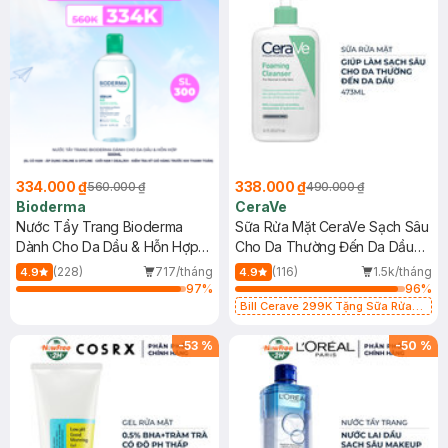
334.000 ₫
338.000 ₫
560.000 ₫
490.000 ₫
Bioderma
CeraVe
Nước Tẩy Trang Bioderma
Sữa Rửa Mặt CeraVe Sạch Sâu
Dành Cho Da Dầu & Hỗn Hợp
Cho Da Thường Đến Da Dầu
500ml
473ml
(228)
717/tháng
(116)
1.5k/tháng
4.9
4.9
97
%
96
%
Bill Cerave 299K Tặng Sữa Rửa
Mặt Cerave 30ml (SL có hạn)
-
53
%
-
50
%