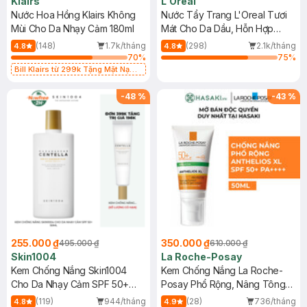
Klairs
L'Oreal
Nước Hoa Hồng Klairs Không
Nước Tẩy Trang L'Oreal Tươi
Mùi Cho Da Nhạy Cảm 180ml
Mát Cho Da Dầu, Hỗn Hợp
400ml
(148)
1.7k/tháng
(298)
2.1k/tháng
4.8
4.8
70
%
75
%
Bill Klairs từ 299k Tặng Mặt Nạ
Làm Dịu Da & Kiểm Soát Dầu Nhờn
25ml (SL Có Hạn)
-
48
%
-
43
%
255.000 ₫
350.000 ₫
495.000 ₫
610.000 ₫
Skin1004
La Roche-Posay
Kem Chống Nắng Skin1004
Kem Chống Nắng La Roche-
Cho Da Nhạy Cảm SPF 50+
Posay Phổ Rộng, Nâng Tông
50ml
Kiềm Dầu 50ml
(119)
944/tháng
(28)
736/tháng
4.8
4.9