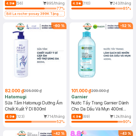
Dụng 40ml
40ml
(56)
895/tháng
(110)
243/tháng
4.9
4.9
77
%
85
%
Bill La roche-posay 399K Tặng
Gel rửa mặt da dầu nhạy cảm 50ml
(SL có hạn)
-
60
%
-
52
%
82.000 ₫
101.000 ₫
205.000 ₫
209.000 ₫
Hatomugi
Garnier
Sữa Tắm Hatomugi Dưỡng Ẩm
Nước Tẩy Trang Garnier Dành
Chiết Xuất Ý Dĩ 800ml
Cho Da Dầu Và Mụn 400ml
(Mới)
(123)
714/tháng
(69)
1.2k/tháng
4.9
4.9
52
%
90
%
-
42
%
-
43
%