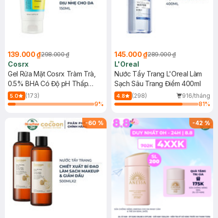
139.000 ₫
145.000 ₫
298.000 ₫
289.000 ₫
Cosrx
L'Oreal
Gel Rửa Mặt Cosrx Tràm Trà,
Nước Tẩy Trang L'Oreal Làm
0.5% BHA Có Độ pH Thấp
Sạch Sâu Trang Điểm 400ml
150ml
(173)
(298)
916/tháng
5.0
4.8
9
%
81
%
-
60
%
-
42
%