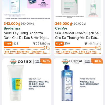
343.000 ₫
369.000 ₫
560.000 ₫
490.000 ₫
Bioderma
CeraVe
Nước Tẩy Trang Bioderma
Sữa Rửa Mặt CeraVe Sạch Sâu
Dành Cho Da Dầu & Hỗn Hợp
Cho Da Thường Đến Da Dầu
500ml
473ml
(228)
698/tháng
(116)
1.4k/tháng
4.9
4.9
63
%
64
%
Bill 399k Bioderma Tặng Bông
Bill Cerave 299K Tặng Sữa Rửa
Tẩy Trang Hộp 50 Miếng (SL có
Mặt Cerave 30ml (SL có hạn)
hạn)
-
53
%
-
48
%