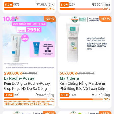
Dầu 500ml
(Mới)
(57)
1.6k/tháng
(23)
395/tháng
5.0
5.0
96
%
35
%
-
33
%
-
57
%
299.000 ₫
587.000 ₫
445.000 ₫
1.350.000 ₫
La Roche-Posay
Martiderm
Kem Dưỡng La Roche-Posay
Kem Chống Nắng MartiDerm
Giúp Phục Hồi Da Đa Công
Phổ Rộng Bảo Vệ Toàn Diện
Dụng 40ml
40ml
(56)
832/tháng
(110)
236/tháng
4.9
4.9
57
%
76
%
Bill La roche-posay 399K Tặng
Gel rửa mặt da dầu nhạy cảm 50ml
(SL có hạn)
-
60
%
-
38
%