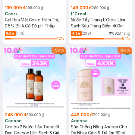
139.000 ₫
149.000 ₫
298.000 ₫
289.000 ₫
Cosrx
L'Oreal
Gel Rửa Mặt Cosrx Tràm Trà,
Nước Tẩy Trang L'Oreal Làm
0.5% BHA Có Độ pH Thấp
Sạch Sâu Trang Điểm 400ml
150ml
(173)
(298)
892/tháng
5.0
4.8
12
%
64
%
-
59
%
-
36
%
243.000 ₫
448.000 ₫
590.000 ₫
702.000 ₫
Cocoon
Anessa
Combo 2 Nước Tẩy Trang Bí
Sữa Chống Nắng Anessa Cho
Đao Cocoon Làm Sạch & Giảm
Da Nhạy Cảm & Trẻ Em 60ml