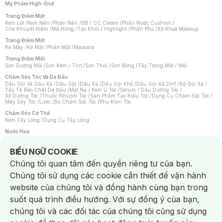
Mỹ Phẩm High-End
Trang Điểm Mặt
Kem Lót
/
Kem Nền
/
Phấn Nền
/
BB / CC Cream
/
Phấn Nước Cushion
/
Che Khuyết Điểm
/
Má Hồng
/
Tạo Khối / Highlight
/
Phấn Phủ
/
Xịt Khoá Makeup
Trang Điểm Mắt
Kẻ Mày
/
Kẻ Mắt
/
Phấn Mắt
/
Mascara
Trang Điểm Môi
Son Dưỡng Môi
/
Son Kem / Tint
/
Son Thỏi
/
Son Bóng
/
Tẩy Trang Mắt / Môi
Chăm Sóc Tóc Và Da Đầu
Dầu Gội Và Dầu Xả
/
Dầu Gội
/
Dầu Xả
/
Dầu Gội Khô
/
Dầu Gội Xả 2in1
/
Bộ Gội Xả
/
Tẩy Tế Bào Chết Da Đầu
/
Mặt Nạ / Kem Ủ Tóc
/
Serum / Dầu Dưỡng Tóc
/
Xịt Dưỡng Tóc
/
Thuốc Nhuộm Tóc
/
Sản Phẩm Tạo Kiểu Tóc
/
Dụng Cụ Chăm Sóc Tóc
/
Máy Sấy Tóc
/
Lược
/
Bộ Chăm Sóc Tóc
/
Phụ Kiện Tóc
Chăm Sóc Cơ Thể
Kem Tẩy Lông
/
Dụng Cụ Tẩy Lông
Nước Hoa
Nước Hoa Nữ
/
Nước Hoa Nam
/
Nước Hoa Cao Cấp
/
Xịt Thơm Toàn Thân
/
Nước Hoa Vùng Kín
Notice about cookies usage
BIỂU NGỮ COOKIE
Chăm Sóc Cá Nhân
Chúng tôi quan tâm đến quyền riêng tư của bạn.
Chống Muỗi
/
Khẩu Trang
/
Máy Massage
/
Mặt Nạ Xông Hơi
/
Nước Rửa Tay
/
Sản Phẩm Chăm Sóc Khác
/
Bàn Chải Đánh Răng
/
Bàn Chải Điện
/
Chúng tôi sử dụng các cookie cần thiết để vận hành
Hỗ Trợ Trắng Răng
/
Kem Đánh Răng
/
Máy Tăm Nước
/
Nước Súc Miệng
/
Tăm / Chỉ Nha Khoa
/
Xịt Thơm Miệng
/
Dung Dịch Vệ Sinh
/
Dưỡng Vùng Kín
/
website của chúng tôi và đồng hành cùng bạn trong
Khăn Ướt Vệ Sinh Vùng Kín
/
Băng Vệ Sinh
/
Tampon
/
Bọt Cạo Râu
/
Dao Cạo Râu
/
Máy Cạo Râu
suốt quá trình điều hướng. Với sự đồng ý của bạn,
Vấn Đề Về Da
chúng tôi và các đối tác của chúng tôi cũng sử dụng
Da Dầu / Lỗ Chân Lông To
/
Da Khô / Mất Nước
/
Da Lão Hóa
/
Da Mụn
/
Da Nhạy Cảm / Kích Ứng
/
Da Xỉn Màu
/
Thâm / Nám / Tàn Nhang
/