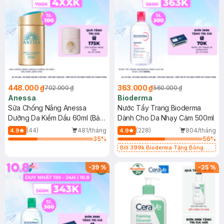
448.000 ₫
363.000 ₫
702.000 ₫
560.000 ₫
Anessa
Bioderma
Sữa Chống Nắng Anessa
Nước Tẩy Trang Bioderma
Dưỡng Da Kiềm Dầu 60ml (Bản
Dành Cho Da Nhạy Cảm 500ml
Mới)
(44)
481/tháng
(228)
804/tháng
4.9
4.9
35
%
56
%
Bill 399k Bioderma Tặng Bông
Tẩy Trang Hộp 50 Miếng (SL có
hạn)
-
39
%
-
25
%