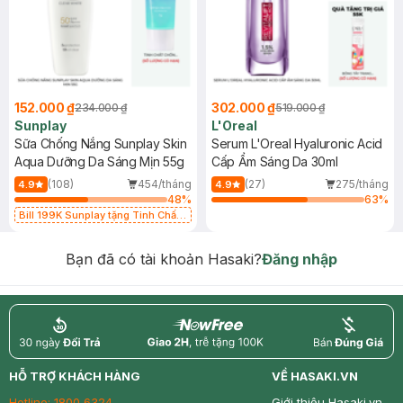
152.000 ₫
302.000 ₫
234.000 ₫
519.000 ₫
Sunplay
L'Oreal
Sữa Chống Nắng Sunplay Skin
Serum L'Oreal Hyaluronic Acid
Aqua Dưỡng Da Sáng Mịn 55g
Cấp Ẩm Sáng Da 30ml
(108)
454/tháng
(27)
275/tháng
4.9
4.9
48
%
63
%
Bill 199K Sunplay tặng Tinh Chất
Chống Nắng 7g trị giá 30K (SL có
hạn)
Bạn đã có tài khoản Hasaki?
Đăng nhập
return
nowfree
price
HỖ TRỢ KHÁCH HÀNG
VỀ HASAKI.VN
Hotline:
1800 6324
Giới thiệu Hasaki.vn