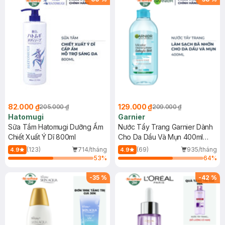
82.000 ₫
129.000 ₫
205.000 ₫
209.000 ₫
Hatomugi
Garnier
Sữa Tắm Hatomugi Dưỡng Ẩm
Nước Tẩy Trang Garnier Dành
Chiết Xuất Ý Dĩ 800ml
Cho Da Dầu Và Mụn 400ml
(Mới)
(123)
714/tháng
(69)
935/tháng
4.9
4.9
53
%
64
%
-
35
%
-
42
%