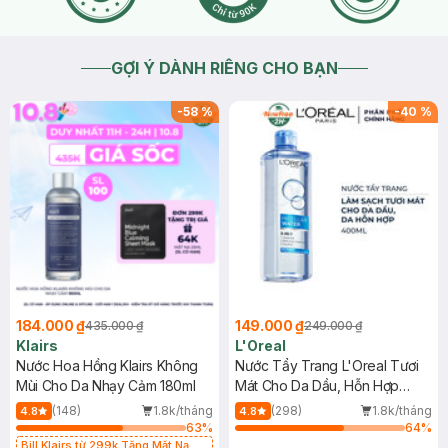
GỢI Ý DÀNH RIÊNG CHO BẠN
-
58
%
-
40
%
184.000 ₫
149.000 ₫
435.000 ₫
249.000 ₫
Klairs
L'Oreal
Nước Hoa Hồng Klairs Không
Nước Tẩy Trang L'Oreal Tươi
Mùi Cho Da Nhạy Cảm 180ml
Mát Cho Da Dầu, Hỗn Hợp
400ml
(148)
1.8k/tháng
(298)
1.8k/tháng
4.8
4.8
63
%
64
%
Bill Klairs từ 299k Tặng Mặt Nạ