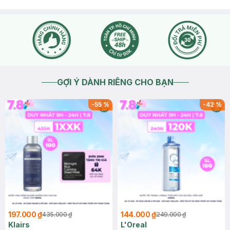
GỢI Ý DÀNH RIÊNG CHO BẠN
-
55
%
-
42
%
197.000 ₫
144.000 ₫
435.000 ₫
249.000 ₫
Klairs
L'Oreal