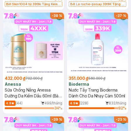
Bill Skin1004 từ 399k Tặng Kem
Bill La roche-posay 399K Tặng
Chống Nắng Cho Da Nhạy Cảm
Gel rửa mặt da dầu nhạy cảm 50ml
SPF 50+ 20ml (SL Có Hạn)
(SL có hạn)
-
38
%
-
37
%
432.000 ₫
351.000 ₫
702.000 ₫
560.000 ₫
Anessa
Bioderma
Sữa Chống Nắng Anessa
Nước Tẩy Trang Bioderma
Dưỡng Da Kiềm Dầu 60ml (Bản
Dành Cho Da Nhạy Cảm 500ml
Mới)
(44)
499/tháng
(228)
832/tháng
4.9
4.9
34
%
92
%
-
39
%
-
23
%