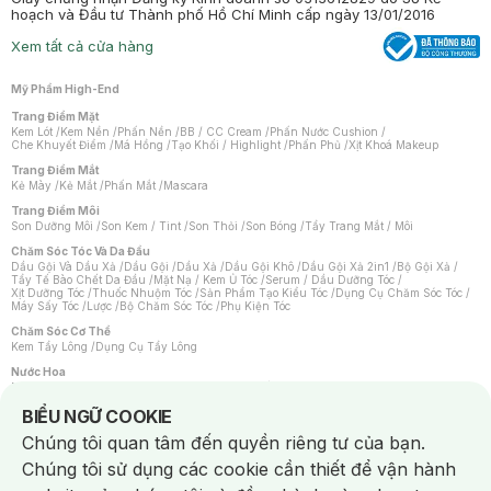
hoạch và Đầu tư Thành phố Hồ Chí Minh cấp ngày 13/01/2016
Xem tất cả cửa hàng
Mỹ Phẩm High-End
Trang Điểm Mặt
Kem Lót
/
Kem Nền
/
Phấn Nền
/
BB / CC Cream
/
Phấn Nước Cushion
/
Che Khuyết Điểm
/
Má Hồng
/
Tạo Khối / Highlight
/
Phấn Phủ
/
Xịt Khoá Makeup
Trang Điểm Mắt
Kẻ Mày
/
Kẻ Mắt
/
Phấn Mắt
/
Mascara
Trang Điểm Môi
Son Dưỡng Môi
/
Son Kem / Tint
/
Son Thỏi
/
Son Bóng
/
Tẩy Trang Mắt / Môi
Chăm Sóc Tóc Và Da Đầu
Dầu Gội Và Dầu Xả
/
Dầu Gội
/
Dầu Xả
/
Dầu Gội Khô
/
Dầu Gội Xả 2in1
/
Bộ Gội Xả
/
Tẩy Tế Bào Chết Da Đầu
/
Mặt Nạ / Kem Ủ Tóc
/
Serum / Dầu Dưỡng Tóc
/
Xịt Dưỡng Tóc
/
Thuốc Nhuộm Tóc
/
Sản Phẩm Tạo Kiểu Tóc
/
Dụng Cụ Chăm Sóc Tóc
/
Máy Sấy Tóc
/
Lược
/
Bộ Chăm Sóc Tóc
/
Phụ Kiện Tóc
Chăm Sóc Cơ Thể
Kem Tẩy Lông
/
Dụng Cụ Tẩy Lông
Nước Hoa
Nước Hoa Nữ
/
Nước Hoa Nam
/
Nước Hoa Cao Cấp
/
Xịt Thơm Toàn Thân
/
Nước Hoa Vùng Kín
Notice about cookies usage
BIỂU NGỮ COOKIE
Chăm Sóc Cá Nhân
Chúng tôi quan tâm đến quyền riêng tư của bạn.
Chống Muỗi
/
Khẩu Trang
/
Máy Massage
/
Mặt Nạ Xông Hơi
/
Nước Rửa Tay
/
Sản Phẩm Chăm Sóc Khác
/
Bàn Chải Đánh Răng
/
Bàn Chải Điện
/
Chúng tôi sử dụng các cookie cần thiết để vận hành
Hỗ Trợ Trắng Răng
/
Kem Đánh Răng
/
Máy Tăm Nước
/
Nước Súc Miệng
/
Tăm / Chỉ Nha Khoa
/
Xịt Thơm Miệng
/
Dung Dịch Vệ Sinh
/
Dưỡng Vùng Kín
/