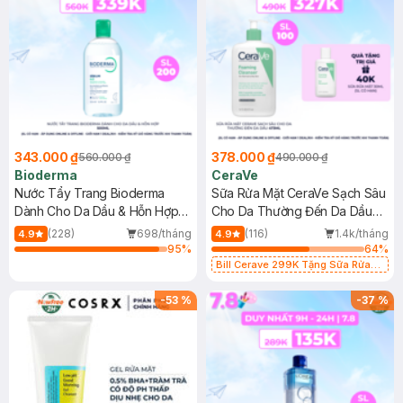
343.000 ₫
378.000 ₫
560.000 ₫
490.000 ₫
Bioderma
CeraVe
Nước Tẩy Trang Bioderma
Sữa Rửa Mặt CeraVe Sạch Sâu
Dành Cho Da Dầu & Hỗn Hợp
Cho Da Thường Đến Da Dầu
500ml
473ml
(228)
698/tháng
(116)
1.4k/tháng
4.9
4.9
95
%
64
%
Bill Cerave 299K Tặng Sữa Rửa
Mặt Cerave 30ml (SL có hạn)
-
53
%
-
37
%