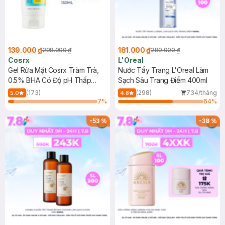
139.000 ₫
181.000 ₫
298.000 ₫
289.000 ₫
Cosrx
L'Oreal
Gel Rửa Mặt Cosrx Tràm Trà,
Nước Tẩy Trang L'Oreal Làm
0.5% BHA Có Độ pH Thấp
Sạch Sâu Trang Điểm 400ml
150ml
(173)
(298)
734/tháng
5.0
4.8
7
%
64
%
-
53
%
-
38
%