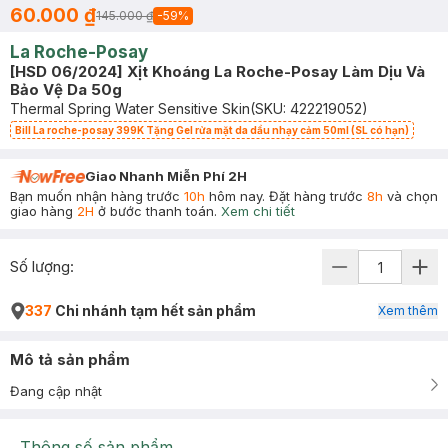
60.000 ₫
145.000 ₫
-
59
%
La Roche-Posay
[HSD 06/2024] Xịt Khoáng La Roche-Posay Làm Dịu Và
Bảo Vệ Da 50g
Thermal Spring Water Sensitive Skin
(SKU:
422219052
)
Bill La roche-posay 399K Tặng Gel rửa mặt da dầu nhạy cảm 50ml (SL có hạn)
Giao Nhanh Miễn Phí 2H
Bạn muốn nhận hàng trước
10h
hôm nay. Đặt hàng trước
8h
và chọn
giao hàng
2H
ở bước thanh toán.
Xem chi tiết
Số lượng:
337
Chi nhánh tạm hết sản phẩm
Xem thêm
Mô tả sản phẩm
Đang cập nhật
Thông số sản phẩm