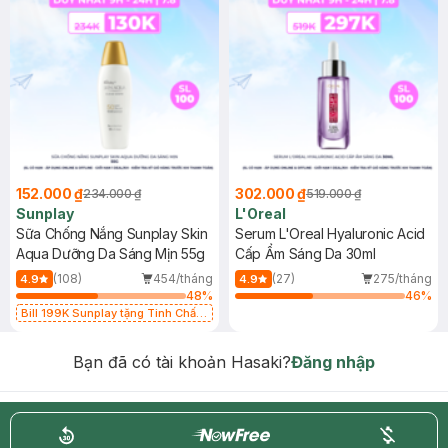
152.000 ₫
302.000 ₫
234.000 ₫
519.000 ₫
Sunplay
L'Oreal
Sữa Chống Nắng Sunplay Skin
Serum L'Oreal Hyaluronic Acid
Aqua Dưỡng Da Sáng Mịn 55g
Cấp Ẩm Sáng Da 30ml
(108)
454/tháng
(27)
275/tháng
4.9
4.9
48
%
46
%
Bill 199K Sunplay tặng Tinh Chất
Chống Nắng 7g trị giá 30K (SL có
hạn)
Bạn đã có tài khoản Hasaki?
Đăng nhập