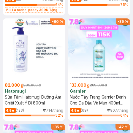
64
%
75
%
Bill La roche-posay 399K Tặng
Gel rửa mặt da dầu nhạy cảm 50ml
(SL có hạn)
-
60
%
-
36
%
82.000 ₫
133.000 ₫
205.000 ₫
209.000 ₫
Hatomugi
Garnier
Sữa Tắm Hatomugi Dưỡng Ẩm
Nước Tẩy Trang Garnier Dành
Chiết Xuất Ý Dĩ 800ml
Cho Da Dầu Và Mụn 400ml
(Mới)
(123)
714/tháng
(69)
907/tháng
4.9
4.9
52
%
64
%
-
35
%
-
42
%