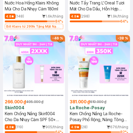
Nước Hoa Hồng Klairs Không
Nước Tẩy Trang L'Oreal Tươi
Mùi Cho Da Nhạy Cảm 180ml
Mát Cho Da Dầu, Hỗn Hợp
400ml
(148)
1.6k/tháng
(298)
1.9k/tháng
4.8
4.8
84
%
64
%
Bill Klairs từ 299k Tặng Mặt Nạ
Làm Dịu Da & Kiểm Soát Dầu Nhờn
25ml (SL Có Hạn)
-
46
%
-
38
%
266.000 ₫
381.000 ₫
495.000 ₫
610.000 ₫
Skin1004
La Roche-Posay
Kem Chống Nắng Skin1004
Kem Chống Nắng La Roche-
Cho Da Nhạy Cảm SPF 50+
Posay Phổ Rộng, Nâng Tông
50ml
Kiềm Dầu 50ml
(119)
905/tháng
(28)
676/tháng
4.8
4.9
64
%
82
%