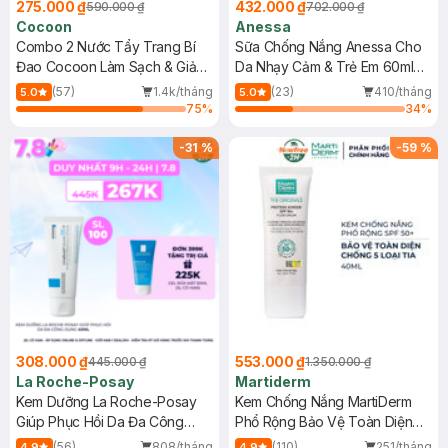
275.000 ₫
432.000 ₫
590.000 ₫
702.000 ₫
Cocoon
Anessa
Combo 2 Nước Tẩy Trang Bí
Sữa Chống Nắng Anessa Cho
Đao Cocoon Làm Sạch & Giảm
Da Nhạy Cảm & Trẻ Em 60ml
Dầu 500ml
(Mới)
(57)
1.4k/tháng
(23)
410/tháng
5.0
5.0
75
%
34
%
-
31
%
-
59
%
308.000 ₫
553.000 ₫
445.000 ₫
1.350.000 ₫
La Roche-Posay
Martiderm
Kem Dưỡng La Roche-Posay
Kem Chống Nắng MartiDerm
Giúp Phục Hồi Da Đa Công
Phổ Rộng Bảo Vệ Toàn Diện
Dụng 40ml
40ml
(56)
808/tháng
(110)
251/tháng
4.9
4.9