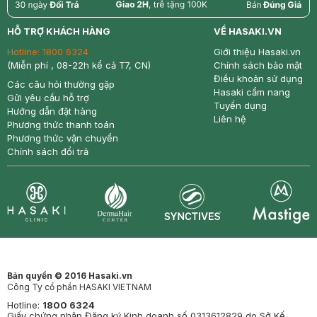
return
nowfree
price
HỖ TRỢ KHÁCH HÀNG
VỀ HASAKI.VN
Hotline:
1800 6324
Giới thiệu Hasaki.vn
(Miễn phí , 08-22h kể cả T7, CN)
Chính sách bảo mật
Điều khoản sử dụng
Các câu hỏi thường gặp
Hasaki cẩm nang
Gửi yêu cầu hỗ trợ
Tuyển dụng
Hướng dẫn đặt hàng
Liên hệ
Phương thức thanh toán
Phương thức vận chuyển
Chính sách đổi trả
Synctives
Clinic
Dermahair
Mastige
Bản quyền © 2016 Hasaki.vn
Công Ty cổ phần HASAKI VIETNAM
Hotline:
1800 6324
Giấy chứng nhận Đăng ký Kinh doanh số 0313612829 do Sở Kế