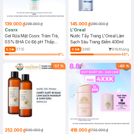
139.000 ₫
145.000 ₫
298.000 ₫
289.000 ₫
Cosrx
L'Oreal
Gel Rửa Mặt Cosrx Tràm Trà,
Nước Tẩy Trang L'Oreal Làm
0.5% BHA Có Độ pH Thấp
Sạch Sâu Trang Điểm 400ml
150ml
(173)
(298)
916/tháng
5.0
4.8
8
%
46
%
-
57
%
-
40
%
252.000 ₫
418.000 ₫
590.000 ₫
702.000 ₫