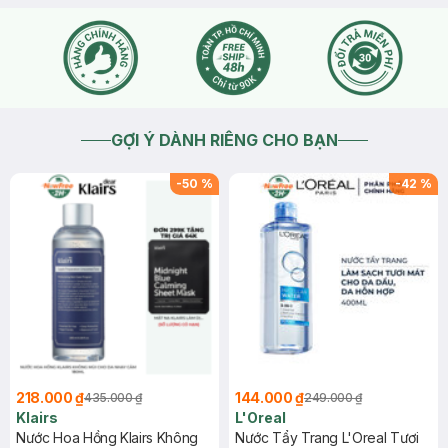
GỢI Ý DÀNH RIÊNG CHO BẠN
-
50
%
-
42
%
218.000 ₫
144.000 ₫
435.000 ₫
249.000 ₫
Klairs
L'Oreal
Nước Hoa Hồng Klairs Không
Nước Tẩy Trang L'Oreal Tươi