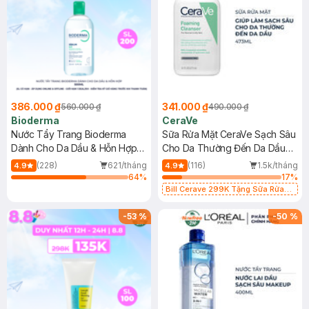
386.000 ₫
341.000 ₫
560.000 ₫
490.000 ₫
Bioderma
CeraVe
Nước Tẩy Trang Bioderma
Sữa Rửa Mặt CeraVe Sạch Sâu
Dành Cho Da Dầu & Hỗn Hợp
Cho Da Thường Đến Da Dầu
500ml
473ml
(228)
621/tháng
(116)
1.5k/tháng
4.9
4.9
64
%
17
%
Bill Cerave 299K Tặng Sữa Rửa
Mặt Cerave 30ml (SL có hạn)
-
53
%
-
50
%