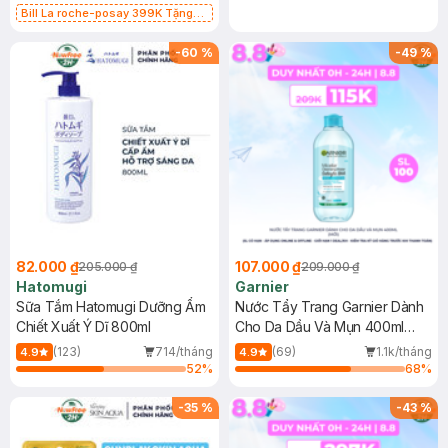
Bill La roche-posay 399K Tặng
Gel rửa mặt da dầu nhạy cảm 50ml
(SL có hạn)
-
60
%
-
49
%
82.000 ₫
107.000 ₫
205.000 ₫
209.000 ₫
Hatomugi
Garnier
Sữa Tắm Hatomugi Dưỡng Ẩm
Nước Tẩy Trang Garnier Dành
Chiết Xuất Ý Dĩ 800ml
Cho Da Dầu Và Mụn 400ml
(Mới)
(123)
714/tháng
(69)
1.1k/tháng
4.9
4.9
52
%
68
%
-
35
%
-
43
%