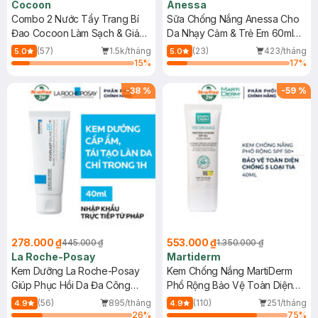
Cocoon
Anessa
Combo 2 Nước Tẩy Trang Bí
Sữa Chống Nắng Anessa Cho
Đao Cocoon Làm Sạch & Giảm
Da Nhạy Cảm & Trẻ Em 60ml
Dầu 500ml
(Mới)
(57)
1.5k/tháng
(23)
423/tháng
5.0
5.0
15
%
17
%
-
38
%
-
59
%
278.000 ₫
553.000 ₫
445.000 ₫
1.350.000 ₫
La Roche-Posay
Martiderm
Kem Dưỡng La Roche-Posay
Kem Chống Nắng MartiDerm
Giúp Phục Hồi Da Đa Công
Phổ Rộng Bảo Vệ Toàn Diện
Dụng 40ml
40ml
(56)
895/tháng
(110)
251/tháng
4.9
4.9
26
%
75
%