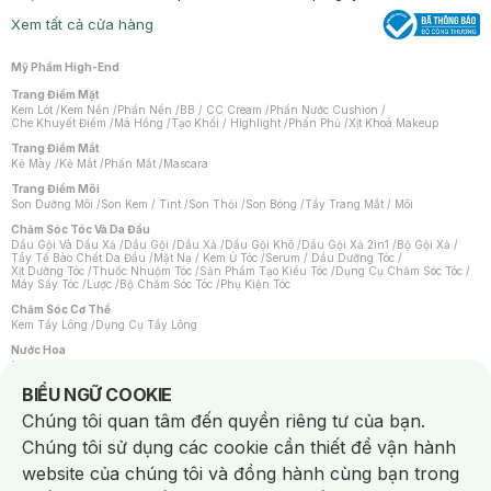
Xem tất cả cửa hàng
Mỹ Phẩm High-End
Trang Điểm Mặt
Kem Lót
/
Kem Nền
/
Phấn Nền
/
BB / CC Cream
/
Phấn Nước Cushion
/
Che Khuyết Điểm
/
Má Hồng
/
Tạo Khối / Highlight
/
Phấn Phủ
/
Xịt Khoá Makeup
Trang Điểm Mắt
Kẻ Mày
/
Kẻ Mắt
/
Phấn Mắt
/
Mascara
Trang Điểm Môi
Son Dưỡng Môi
/
Son Kem / Tint
/
Son Thỏi
/
Son Bóng
/
Tẩy Trang Mắt / Môi
Chăm Sóc Tóc Và Da Đầu
Dầu Gội Và Dầu Xả
/
Dầu Gội
/
Dầu Xả
/
Dầu Gội Khô
/
Dầu Gội Xả 2in1
/
Bộ Gội Xả
/
Tẩy Tế Bào Chết Da Đầu
/
Mặt Nạ / Kem Ủ Tóc
/
Serum / Dầu Dưỡng Tóc
/
Xịt Dưỡng Tóc
/
Thuốc Nhuộm Tóc
/
Sản Phẩm Tạo Kiểu Tóc
/
Dụng Cụ Chăm Sóc Tóc
/
Máy Sấy Tóc
/
Lược
/
Bộ Chăm Sóc Tóc
/
Phụ Kiện Tóc
Chăm Sóc Cơ Thể
Kem Tẩy Lông
/
Dụng Cụ Tẩy Lông
Nước Hoa
Nước Hoa Nữ
/
Nước Hoa Nam
/
Nước Hoa Cao Cấp
/
Xịt Thơm Toàn Thân
/
Nước Hoa Vùng Kín
Notice about cookies usage
BIỂU NGỮ COOKIE
Chăm Sóc Cá Nhân
Chúng tôi quan tâm đến quyền riêng tư của bạn.
Chống Muỗi
/
Khẩu Trang
/
Máy Massage
/
Mặt Nạ Xông Hơi
/
Nước Rửa Tay
/
Sản Phẩm Chăm Sóc Khác
/
Bàn Chải Đánh Răng
/
Bàn Chải Điện
/
Chúng tôi sử dụng các cookie cần thiết để vận hành
Hỗ Trợ Trắng Răng
/
Kem Đánh Răng
/
Máy Tăm Nước
/
Nước Súc Miệng
/
Tăm / Chỉ Nha Khoa
/
Xịt Thơm Miệng
/
Dung Dịch Vệ Sinh
/
Dưỡng Vùng Kín
/
website của chúng tôi và đồng hành cùng bạn trong
Khăn Ướt Vệ Sinh Vùng Kín
/
Băng Vệ Sinh
/
Tampon
/
Bọt Cạo Râu
/
Dao Cạo Râu
/
Máy Cạo Râu