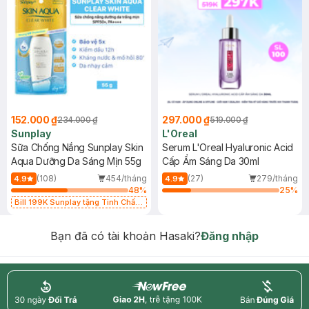
152.000 ₫
297.000 ₫
234.000 ₫
519.000 ₫
Sunplay
L'Oreal
Sữa Chống Nắng Sunplay Skin
Serum L'Oreal Hyaluronic Acid
Aqua Dưỡng Da Sáng Mịn 55g
Cấp Ẩm Sáng Da 30ml
(108)
454/tháng
(27)
279/tháng
4.9
4.9
48
%
25
%
Bill 199K Sunplay tặng Tinh Chất
Chống Nắng 7g trị giá 30K (SL có
hạn)
Bạn đã có tài khoản Hasaki?
Đăng nhập