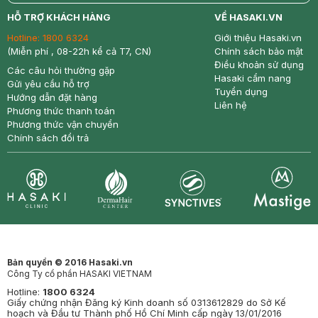
return
nowfree
price
HỖ TRỢ KHÁCH HÀNG
VỀ HASAKI.VN
Hotline:
1800 6324
Giới thiệu Hasaki.vn
(Miễn phí , 08-22h kể cả T7, CN)
Chính sách bảo mật
Điều khoản sử dụng
Các câu hỏi thường gặp
Hasaki cẩm nang
Gửi yêu cầu hỗ trợ
Tuyển dụng
Hướng dẫn đặt hàng
Liên hệ
Phương thức thanh toán
Phương thức vận chuyển
Chính sách đổi trả
Synctives
Clinic
Dermahair
Mastige
Bản quyền © 2016 Hasaki.vn
Công Ty cổ phần HASAKI VIETNAM
Hotline:
1800 6324
Giấy chứng nhận Đăng ký Kinh doanh số 0313612829 do Sở Kế
hoạch và Đầu tư Thành phố Hồ Chí Minh cấp ngày 13/01/2016