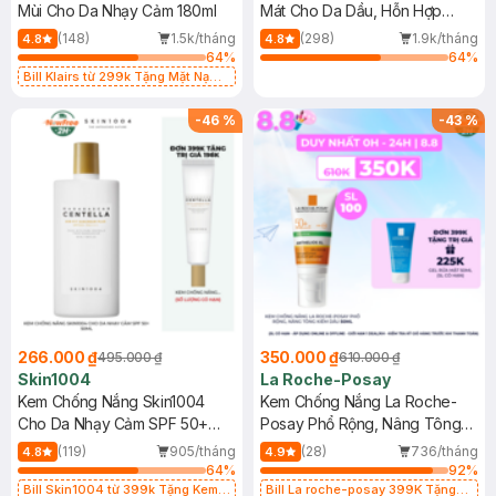
Mùi Cho Da Nhạy Cảm 180ml
Mát Cho Da Dầu, Hỗn Hợp
400ml
(148)
1.5k/tháng
(298)
1.9k/tháng
4.8
4.8
64
%
64
%
Bill Klairs từ 299k Tặng Mặt Nạ
Làm Dịu Da & Kiểm Soát Dầu Nhờn
25ml (SL Có Hạn)
-
46
%
-
43
%
266.000 ₫
350.000 ₫
495.000 ₫
610.000 ₫
Skin1004
La Roche-Posay
Kem Chống Nắng Skin1004
Kem Chống Nắng La Roche-
Cho Da Nhạy Cảm SPF 50+
Posay Phổ Rộng, Nâng Tông
50ml
Kiềm Dầu 50ml
(119)
905/tháng
(28)
736/tháng
4.8
4.9
64
%
92
%
Bill Skin1004 từ 399k Tặng Kem
Bill La roche-posay 399K Tặng