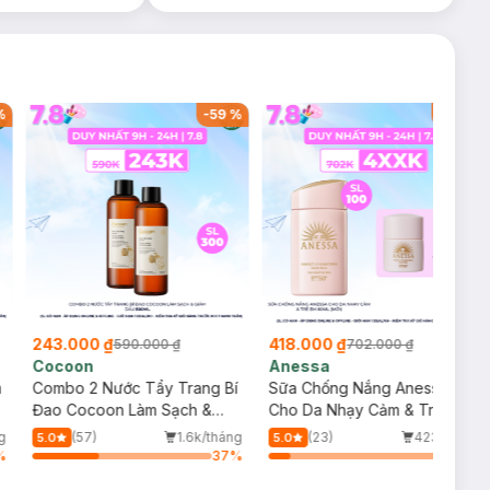
%
-
59
%
-
40
%
243.000 ₫
418.000 ₫
590.000 ₫
702.000 ₫
Cocoon
Anessa
m
Combo 2 Nước Tẩy Trang Bí
Sữa Chống Nắng Anessa
Đao Cocoon Làm Sạch &
Cho Da Nhạy Cảm & Trẻ Em
Giảm Dầu 500ml
60ml (Mới)
g
(57)
1.6k/tháng
(23)
423/tháng
5.0
5.0
%
37
%
12
%