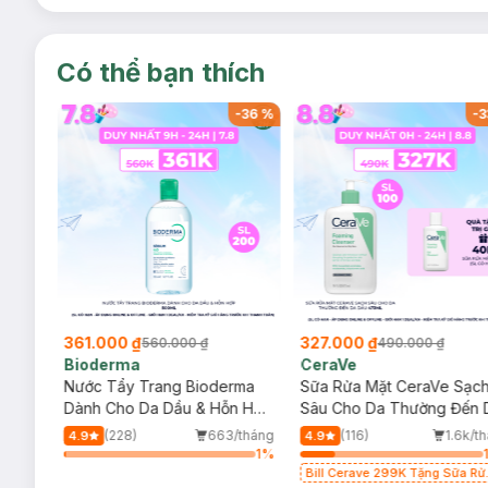
Có thể bạn thích
-
36
%
-
36
%
-
3
361.000 ₫
327.000 ₫
560.000 ₫
490.000 ₫
Bioderma
CeraVe
rma
Nước Tẩy Trang Bioderma
Sữa Rửa Mặt CeraVe Sạc
m
Dành Cho Da Dầu & Hỗn Hợp
Sâu Cho Da Thường Đến 
500ml
Dầu 473ml
/tháng
(228)
663/tháng
(116)
1.6k/t
4.9
4.9
2
%
1
%
Bill Cerave 299K Tặng Sữa Rử