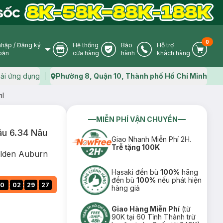
0
nhập
/
Đăng ký
Hệ thống
Bảo
Hỗ trợ
User Icon
Store Icon
Warranty Icon
Phone Icon
Cart I
oản
cửa hàng
hành
khách hàng
ải ứng dụng
Phường 8, Quận 10, Thành phố Hồ Chí Minh
Map icon
ml
MIỄN PHÍ VẬN CHUYỂN
u 6.34 Nâu
Giao Nhanh Miễn Phí 2H.
Trễ tặng 100K
olden Auburn
Hasaki đền bù
100%
hãng
đền bù
100%
nếu phát hiện
:
:
:
0
02
29
26
hàng giả
Giao Hàng Miễn Phí
(từ
90K tại 60 Tỉnh Thành trừ