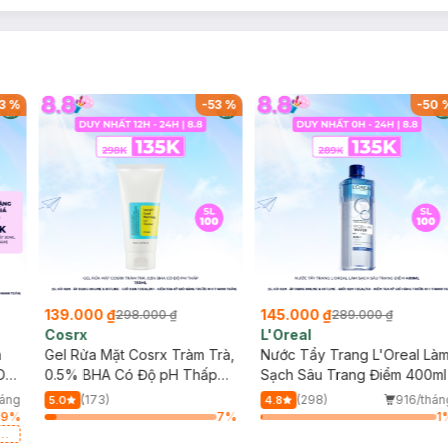
3
%
-
53
%
-
50
139.000 ₫
145.000 ₫
298.000 ₫
289.000 ₫
Cosrx
L'Oreal
h
Gel Rửa Mặt Cosrx Tràm Trà,
Nước Tẩy Trang L'Oreal Là
Da
0.5% BHA Có Độ pH Thấp
Sạch Sâu Trang Điểm 400ml
150ml
háng
(173)
(298)
916/thán
5.0
4.8
19
%
7
%
1
a