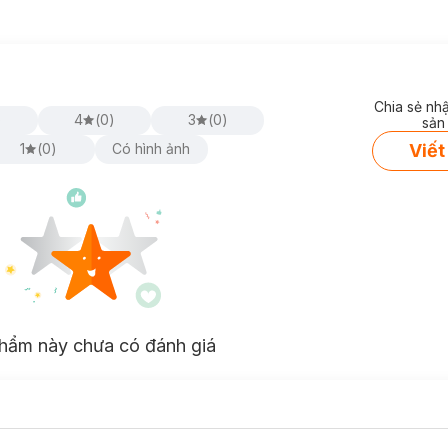
Chia sẻ nh
)
4
(
0
)
3
(
0
)
sản
Viết
1
(
0
)
Có hình ảnh
hẩm này chưa có đánh giá