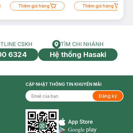
Thêm giỏ hàng
Thêm giỏ hàng
TLINE CSKH
TÌM CHI NHÁNH
HOTLINE CSKH
Tìm chi nhánh
00 6324
Hệ thống Hasaki
tín toàn cầu
CẬP NHẬT THÔNG TIN KHUYẾN MÃI
Đăng ký
Appstore icon