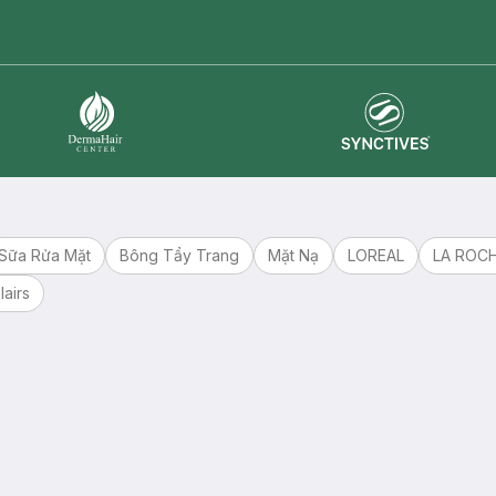
master card
ATM card
visa card
Synctives
Dermahair
Sữa Rửa Mặt
Bông Tẩy Trang
Mặt Nạ
LOREAL
LA ROC
lairs