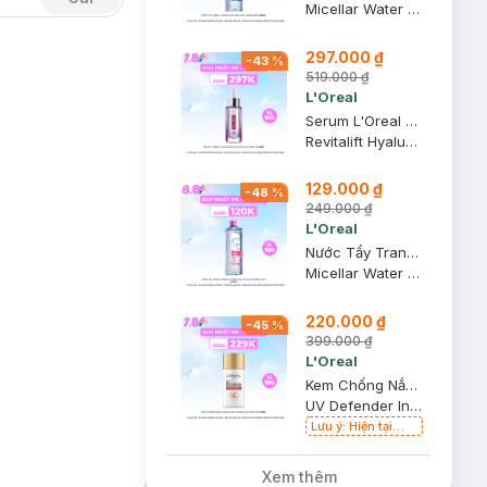
Micellar Water 3-in-1 Deep Cleansing Even For Sensitive Skin
297.000 ₫
-
43
%
519.000 ₫
L'Oreal
Serum L'Oreal Hyaluronic Acid Cấp Ẩm Sáng Da 30ml
Revitalift Hyaluronic Acid 1.5% Hyaluron Serum
129.000 ₫
-
48
%
249.000 ₫
L'Oreal
Nước Tẩy Trang L'Oreal Dưỡng Ẩm Cho Da Thường, Khô 400ml
Micellar Water 3-in-1 Moisturizing Even For Sensitive Skin
220.000 ₫
-
45
%
399.000 ₫
L'Oreal
Kem Chống Nắng L'Oreal X20 Thoáng Da Mỏng Nhẹ 50ml
UV Defender Invisible Resist Daily Sunscreen SPF50+ PA++++
Lưu ý: Hiện tại
Hasaki đang bán
song song cả 2
Xem thêm
mẫu cũ và mới.