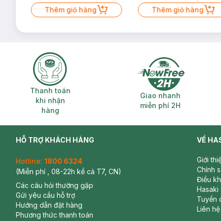
Mặt Cerave 30ml (SL có hạn)
Thêm giỏ hàng
Thêm giỏ hàng
Thanh toán khi nhận hàng
Giao nhanh miễ
Thanh toán
Giao nhanh
khi nhận
miễn phí 2H
hàng
HỖ TRỢ KHÁCH HÀNG
VỀ HA
Giới th
Hotline:
1800 6324
Chính 
(Miễn phí , 08-22h kể cả T7, CN)
Điều k
Các câu hỏi thường gặp
Hasaki
Gửi yêu cầu hỗ trợ
Tuyển 
Hướng dẫn đặt hàng
Liên hệ
Phương thức thanh toán