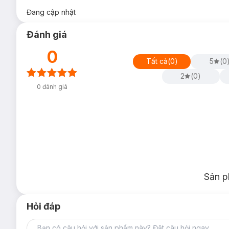
Đang cập nhật
Đánh giá
0
Tất cả
(
0
)
5
(
0
2
(
0
)
0
đánh giá
Sản p
Hỏi đáp