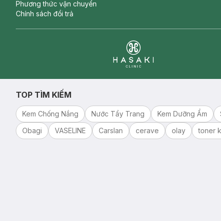
Phương thức vận chuyển
Chính sách đổi trả
Clinic
TOP TÌM KIẾM
Kem Chống Nắng
Nước Tẩy Trang
Kem Dưỡng Ẩm
Obagi
VASELINE
Carslan
cerave
olay
toner k