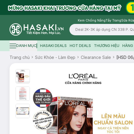
Kem Chống Nắng
Tẩy Trang
Sữa Rửa
Logo
DANH MỤC
HASAKI DEALS
HOT DEALS
THƯƠNG HIỆU
HÀNG 
Hamburger icon
Trang chủ
Sức Khỏe - Làm Đẹp
Clearance Sale
[HSD 06