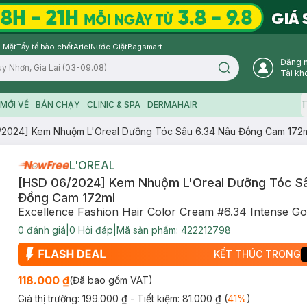
 Mặt
Tẩy tế bào chết
Ariel
Nước Giặt
Bagsmart
Đăng 
Search icon
Tài kh
T
MỚI VỀ
BÁN CHẠY
CLINIC & SPA
DERMAHAIR
/2024] Kem Nhuộm L'Oreal Dưỡng Tóc Sâu 6.34 Nâu Đồng Cam 172
L'OREAL
[HSD 06/2024] Kem Nhuộm L'Oreal Dưỡng Tóc Sâ
Đồng Cam 172ml
Excellence Fashion Hair Color Cream #6.34 Intense G
0
đánh giá
|
0
Hỏi đáp
|
Mã sản phẩm:
422212798
KẾT THÚC TRONG
118.000 ₫
(Đã bao gồm VAT)
Giá thị trường:
199.000 ₫
- Tiết kiệm:
81.000 ₫
(
41
%
)