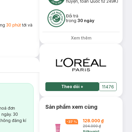
huyện, toàn Quốc từ 249K)
Đổi trả
trong
30 ngày
rong
30 phút
tới và
Xem thêm
Theo dõi
+
11476
Sản phẩm xem cùng
 hoá đơn
 ngày. 30
không đăng kí
128.000 ₫
-
37
%
204.000 ₫
Silkygirl