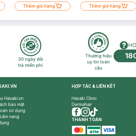
Thêm giỏ hàng
Thêm giỏ hàng
HO
18
n phí 2H
30 ngày đổi trả miễn phí
Thương hiệu uy 
Thương hiệu
30 ngày đổi
uy tín toàn
trả miễn phí
cầu
SAKI.VN
HỢP TÁC & LIÊN KẾT
iệu Hasaki.vn
Hasaki Clinic
sách bảo mật
Dermahair
hoản sử dụng
 cẩm nang
facebook
THANH TOÁN
instagram
tiktok
dụng