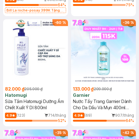
64
%
75
%
Bill La roche-posay 399K Tặng
Gel rửa mặt da dầu nhạy cảm 50ml
(SL có hạn)
-
60
%
-
36
%
82.000 ₫
133.000 ₫
205.000 ₫
209.000 ₫
Hatomugi
Garnier
Sữa Tắm Hatomugi Dưỡng Ẩm
Nước Tẩy Trang Garnier Dành
Chiết Xuất Ý Dĩ 800ml
Cho Da Dầu Và Mụn 400ml
(Mới)
(123)
714/tháng
(69)
907/tháng
4.9
4.9
52
%
64
%
-
35
%
-
42
%