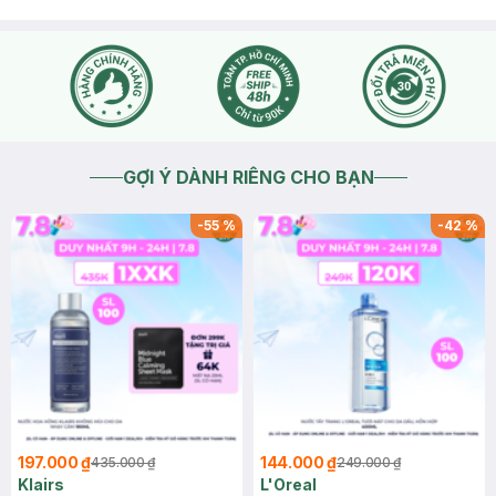
GỢI Ý DÀNH RIÊNG CHO BẠN
-
55
%
-
42
%
197.000 ₫
144.000 ₫
435.000 ₫
249.000 ₫
Klairs
L'Oreal