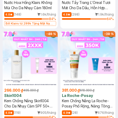
Nước Hoa Hồng Klairs Không
Nước Tẩy Trang L'Oreal Tươi
Mùi Cho Da Nhạy Cảm 180ml
Mát Cho Da Dầu, Hỗn Hợp
400ml
(148)
1.6k/tháng
(298)
1.9k/tháng
4.8
4.8
84
%
64
%
Bill Klairs từ 299k Tặng Mặt Nạ
Làm Dịu Da & Kiểm Soát Dầu Nhờn
25ml (SL Có Hạn)
-
46
%
-
38
%
266.000 ₫
381.000 ₫
495.000 ₫
610.000 ₫
Skin1004
La Roche-Posay
Kem Chống Nắng Skin1004
Kem Chống Nắng La Roche-
Cho Da Nhạy Cảm SPF 50+
Posay Phổ Rộng, Nâng Tông
50ml
Kiềm Dầu 50ml
(119)
905/tháng
(28)
676/tháng
4.8
4.9
64
%
82
%