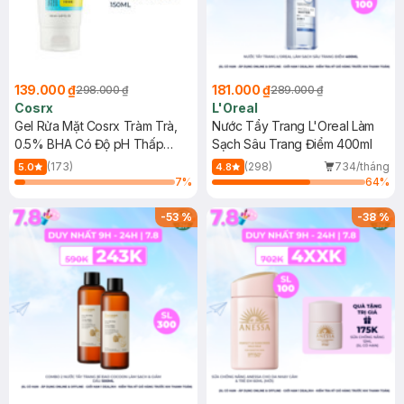
139.000 ₫
181.000 ₫
298.000 ₫
289.000 ₫
Cosrx
L'Oreal
Gel Rửa Mặt Cosrx Tràm Trà,
Nước Tẩy Trang L'Oreal Làm
0.5% BHA Có Độ pH Thấp
Sạch Sâu Trang Điểm 400ml
150ml
(173)
(298)
734/tháng
5.0
4.8
7
%
64
%
-
53
%
-
38
%