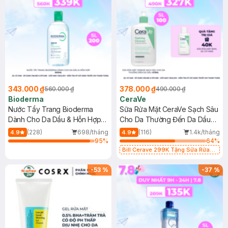
343.000 ₫
378.000 ₫
560.000 ₫
490.000 ₫
Bioderma
CeraVe
Nước Tẩy Trang Bioderma
Sữa Rửa Mặt CeraVe Sạch Sâu
Dành Cho Da Dầu & Hỗn Hợp
Cho Da Thường Đến Da Dầu
500ml
473ml
(228)
698/tháng
(116)
1.4k/tháng
4.9
4.9
95
%
64
%
Bill Cerave 299K Tặng Sữa Rửa
Mặt Cerave 30ml (SL có hạn)
-
53
%
-
37
%