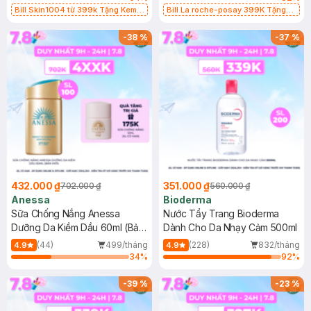
Bill Skin1004 từ 399k Tặng Kem
Bill La roche-posay 399K Tặng
Chống Nắng Cho Da Nhạy Cảm
Gel rửa mặt da dầu nhạy cảm 50ml
SPF 50+ 20ml (SL Có Hạn)
(SL có hạn)
-
38
%
-
37
%
432.000 ₫
351.000 ₫
702.000 ₫
560.000 ₫
Anessa
Bioderma
Sữa Chống Nắng Anessa
Nước Tẩy Trang Bioderma
Dưỡng Da Kiềm Dầu 60ml (Bản
Dành Cho Da Nhạy Cảm 500ml
Mới)
(44)
499/tháng
(228)
832/tháng
4.9
4.9
34
%
92
%
-
39
%
-
23
%