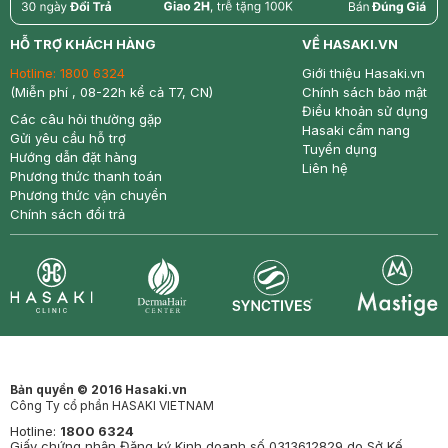
return
nowfree
price
HỖ TRỢ KHÁCH HÀNG
VỀ HASAKI.VN
Hotline:
1800 6324
Giới thiệu Hasaki.vn
(Miễn phí , 08-22h kể cả T7, CN)
Chính sách bảo mật
Điều khoản sử dụng
Các câu hỏi thường gặp
Hasaki cẩm nang
Gửi yêu cầu hỗ trợ
Tuyển dụng
Hướng dẫn đặt hàng
Liên hệ
Phương thức thanh toán
Phương thức vận chuyển
Chính sách đổi trả
Synctives
Clinic
Dermahair
Mastige
Bản quyền © 2016 Hasaki.vn
Công Ty cổ phần HASAKI VIETNAM
Hotline:
1800 6324
Giấy chứng nhận Đăng ký Kinh doanh số 0313612829 do Sở Kế