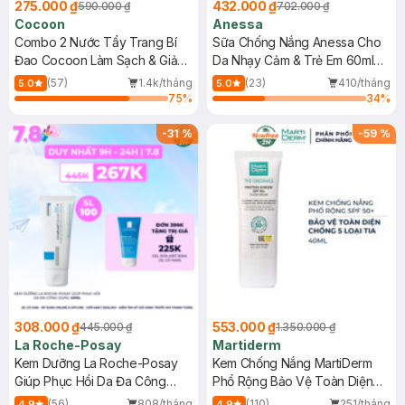
275.000 ₫
432.000 ₫
590.000 ₫
702.000 ₫
Cocoon
Anessa
Combo 2 Nước Tẩy Trang Bí
Sữa Chống Nắng Anessa Cho
Đao Cocoon Làm Sạch & Giảm
Da Nhạy Cảm & Trẻ Em 60ml
Dầu 500ml
(Mới)
(57)
1.4k/tháng
(23)
410/tháng
5.0
5.0
75
%
34
%
-
31
%
-
59
%
308.000 ₫
553.000 ₫
445.000 ₫
1.350.000 ₫
La Roche-Posay
Martiderm
Kem Dưỡng La Roche-Posay
Kem Chống Nắng MartiDerm
Giúp Phục Hồi Da Đa Công
Phổ Rộng Bảo Vệ Toàn Diện
Dụng 40ml
40ml
(56)
808/tháng
(110)
251/tháng
4.9
4.9