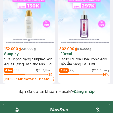
152.000 ₫
302.000 ₫
234.000 ₫
519.000 ₫
Sunplay
L'Oreal
Sữa Chống Nắng Sunplay Skin
Serum L'Oreal Hyaluronic Acid
Aqua Dưỡng Da Sáng Mịn 55g
Cấp Ẩm Sáng Da 30ml
(108)
454/tháng
(27)
275/tháng
4.9
4.9
48
%
46
%
Bill 199K Sunplay tặng Tinh Chất
Chống Nắng 7g trị giá 30K (SL có
hạn)
Bạn đã có tài khoản Hasaki?
Đăng nhập