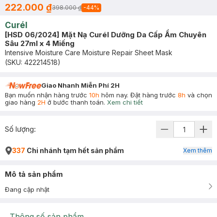
222.000 ₫
398.000 ₫
-
44
%
Curél
[HSD 06/2024] Mặt Nạ Curél Dưỡng Da Cấp Ẩm Chuyên
Sâu 27ml x 4 Miếng
Intensive Moisture Care Moisture Repair Sheet Mask
(SKU:
422214518
)
Giao Nhanh Miễn Phí 2H
Bạn muốn nhận hàng trước
10h
hôm nay. Đặt hàng trước
8h
và chọn
giao hàng
2H
ở bước thanh toán.
Xem chi tiết
Số lượng:
337
Chi nhánh tạm hết sản phẩm
Xem thêm
Mô tả sản phẩm
Đang cập nhật
Thông số sản phẩm