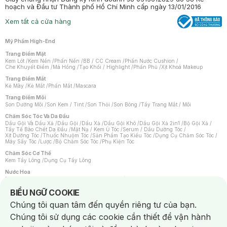
hoạch và Đầu tư Thành phố Hồ Chí Minh cấp ngày 13/01/2016
Xem tất cả cửa hàng
Mỹ Phẩm High-End
Trang Điểm Mặt
Kem Lót
/
Kem Nền
/
Phấn Nền
/
BB / CC Cream
/
Phấn Nước Cushion
/
Che Khuyết Điểm
/
Má Hồng
/
Tạo Khối / Highlight
/
Phấn Phủ
/
Xịt Khoá Makeup
Trang Điểm Mắt
Kẻ Mày
/
Kẻ Mắt
/
Phấn Mắt
/
Mascara
Trang Điểm Môi
Son Dưỡng Môi
/
Son Kem / Tint
/
Son Thỏi
/
Son Bóng
/
Tẩy Trang Mắt / Môi
Chăm Sóc Tóc Và Da Đầu
Dầu Gội Và Dầu Xả
/
Dầu Gội
/
Dầu Xả
/
Dầu Gội Khô
/
Dầu Gội Xả 2in1
/
Bộ Gội Xả
/
Tẩy Tế Bào Chết Da Đầu
/
Mặt Nạ / Kem Ủ Tóc
/
Serum / Dầu Dưỡng Tóc
/
Xịt Dưỡng Tóc
/
Thuốc Nhuộm Tóc
/
Sản Phẩm Tạo Kiểu Tóc
/
Dụng Cụ Chăm Sóc Tóc
/
Máy Sấy Tóc
/
Lược
/
Bộ Chăm Sóc Tóc
/
Phụ Kiện Tóc
Chăm Sóc Cơ Thể
Kem Tẩy Lông
/
Dụng Cụ Tẩy Lông
Nước Hoa
Nước Hoa Nữ
/
Nước Hoa Nam
/
Nước Hoa Cao Cấp
/
Xịt Thơm Toàn Thân
/
Nước Hoa Vùng Kín
Notice about cookies usage
BIỂU NGỮ COOKIE
Chăm Sóc Cá Nhân
Chúng tôi quan tâm đến quyền riêng tư của bạn.
Chống Muỗi
/
Khẩu Trang
/
Máy Massage
/
Mặt Nạ Xông Hơi
/
Nước Rửa Tay
/
Sản Phẩm Chăm Sóc Khác
/
Bàn Chải Đánh Răng
/
Bàn Chải Điện
/
Chúng tôi sử dụng các cookie cần thiết để vận hành
Hỗ Trợ Trắng Răng
/
Kem Đánh Răng
/
Máy Tăm Nước
/
Nước Súc Miệng
/
Tăm / Chỉ Nha Khoa
/
Xịt Thơm Miệng
/
Dung Dịch Vệ Sinh
/
Dưỡng Vùng Kín
/