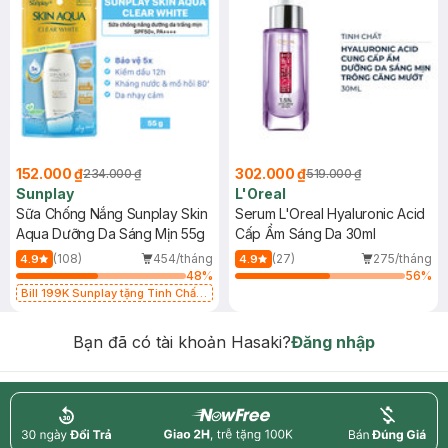
152.000 ₫
302.000 ₫
234.000 ₫
519.000 ₫
Sunplay
L'Oreal
Sữa Chống Nắng Sunplay Skin
Serum L'Oreal Hyaluronic Acid
Aqua Dưỡng Da Sáng Mịn 55g
Cấp Ẩm Sáng Da 30ml
(108)
454/tháng
(27)
275/tháng
4.9
4.9
48
%
56
%
Bill 199K Sunplay tặng Tinh Chất
Chống Nắng 7g trị giá 30K (SL có
hạn)
Bạn đã có tài khoản Hasaki?
Đăng nhập