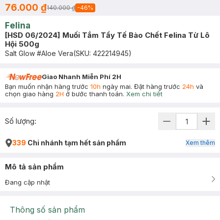
76.000 ₫
140.000 ₫
-
46
%
Felina
[HSD 06/2024] Muối Tắm Tẩy Tế Bào Chết Felina Từ Lô
Hội 500g
Salt Glow #Aloe Vera
(SKU:
422214945
)
Giao Nhanh Miễn Phí 2H
Bạn muốn nhận hàng trước
10h
ngày mai. Đặt hàng trước
24h
và
chọn giao hàng
2H
ở bước thanh toán.
Xem chi tiết
Số lượng:
339
Chi nhánh tạm hết sản phẩm
Xem thêm
Mô tả sản phẩm
Đang cập nhật
Thông số sản phẩm