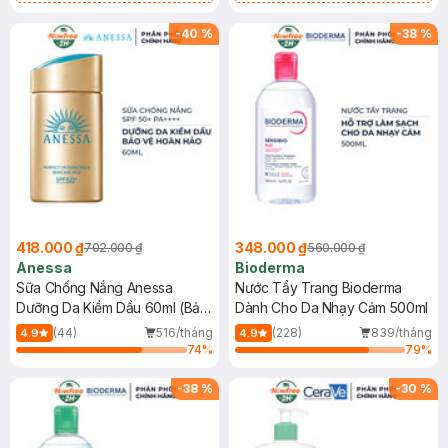
Chống Nắng Cho Da Nhạy Cảm
Gel rửa mặt da dầu nhạy cảm 50ml
SPF 50+ 20ml (SL Có Hạn)
(SL có hạn)
-
40
%
-
38
%
418.000 ₫
348.000 ₫
702.000 ₫
560.000 ₫
Anessa
Bioderma
Sữa Chống Nắng Anessa
Nước Tẩy Trang Bioderma
Dưỡng Da Kiềm Dầu 60ml (Bản
Dành Cho Da Nhạy Cảm 500ml
Mới)
(44)
516/tháng
(228)
839/tháng
4.9
4.9
74
%
79
%
-
38
%
-
30
%