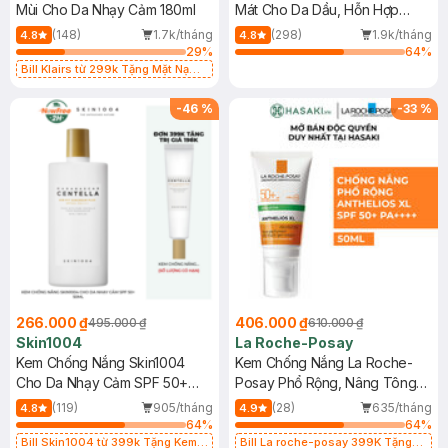
Mùi Cho Da Nhạy Cảm 180ml
Mát Cho Da Dầu, Hỗn Hợp
400ml
(148)
1.7k/tháng
(298)
1.9k/tháng
4.8
4.8
29
%
64
%
Bill Klairs từ 299k Tặng Mặt Nạ
Làm Dịu Da & Kiểm Soát Dầu Nhờn
25ml (SL Có Hạn)
-
46
%
-
33
%
266.000 ₫
406.000 ₫
495.000 ₫
610.000 ₫
Skin1004
La Roche-Posay
Kem Chống Nắng Skin1004
Kem Chống Nắng La Roche-
Cho Da Nhạy Cảm SPF 50+
Posay Phổ Rộng, Nâng Tông
50ml
Kiềm Dầu 50ml
(119)
905/tháng
(28)
635/tháng
4.8
4.9
64
%
64
%
Bill Skin1004 từ 399k Tặng Kem
Bill La roche-posay 399K Tặng