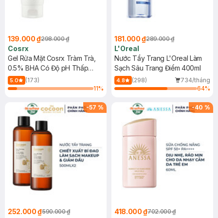
139.000 ₫
181.000 ₫
298.000 ₫
289.000 ₫
Cosrx
L'Oreal
Gel Rửa Mặt Cosrx Tràm Trà,
Nước Tẩy Trang L'Oreal Làm
0.5% BHA Có Độ pH Thấp
Sạch Sâu Trang Điểm 400ml
150ml
(173)
(298)
734/tháng
5.0
4.8
11
%
64
%
-
57
%
-
40
%
252.000 ₫
418.000 ₫
590.000 ₫
702.000 ₫