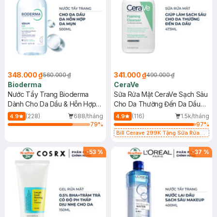
348.000 ₫
341.000 ₫
560.000 ₫
490.000 ₫
Bioderma
CeraVe
Nước Tẩy Trang Bioderma
Sữa Rửa Mặt CeraVe Sạch Sâu
Dành Cho Da Dầu & Hỗn Hợp
Cho Da Thường Đến Da Dầu
500ml
473ml
(228)
688/tháng
(116)
1.5k/tháng
4.9
4.9
79
%
97
%
Bill Cerave 299K Tặng Sữa Rửa
Mặt Cerave 30ml (SL có hạn)
-
53
%
-
37
%