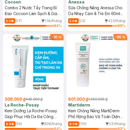
Cocoon
Anessa
Combo 2 Nước Tẩy Trang Bí
Sữa Chống Nắng Anessa Cho
Đao Cocoon Làm Sạch & Giảm
Da Nhạy Cảm & Trẻ Em 60ml
Dầu 500ml
(Mới)
(57)
1.5k/tháng
(23)
423/tháng
5.0
5.0
84
%
89
%
-
31
%
-
55
%
308.000 ₫
601.000 ₫
445.000 ₫
1.350.000 ₫
La Roche-Posay
Martiderm
Kem Dưỡng La Roche-Posay
Kem Chống Nắng MartiDerm
Giúp Phục Hồi Da Đa Công
Phổ Rộng Bảo Vệ Toàn Diện
Dụng 40ml
40ml
(56)
808/tháng
(110)
231/tháng
4.9
4.9
64
%
62
%