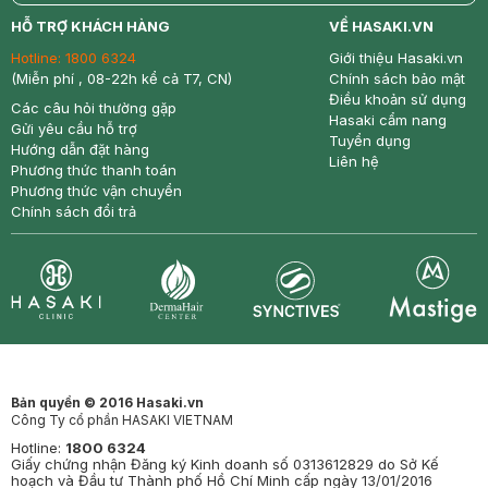
return
nowfree
price
HỖ TRỢ KHÁCH HÀNG
VỀ HASAKI.VN
Hotline:
1800 6324
Giới thiệu Hasaki.vn
(Miễn phí , 08-22h kể cả T7, CN)
Chính sách bảo mật
Điều khoản sử dụng
Các câu hỏi thường gặp
Hasaki cẩm nang
Gửi yêu cầu hỗ trợ
Tuyển dụng
Hướng dẫn đặt hàng
Liên hệ
Phương thức thanh toán
Phương thức vận chuyển
Chính sách đổi trả
Synctives
Clinic
Dermahair
Mastige
Bản quyền © 2016 Hasaki.vn
Công Ty cổ phần HASAKI VIETNAM
Hotline:
1800 6324
Giấy chứng nhận Đăng ký Kinh doanh số 0313612829 do Sở Kế
hoạch và Đầu tư Thành phố Hồ Chí Minh cấp ngày 13/01/2016