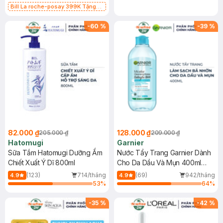
Bill La roche-posay 399K Tặng
Gel rửa mặt da dầu nhạy cảm 50ml
(SL có hạn)
-
60
%
-
39
%
82.000 ₫
128.000 ₫
205.000 ₫
209.000 ₫
Hatomugi
Garnier
Sữa Tắm Hatomugi Dưỡng Ẩm
Nước Tẩy Trang Garnier Dành
Chiết Xuất Ý Dĩ 800ml
Cho Da Dầu Và Mụn 400ml
(Mới)
(123)
714/tháng
(69)
942/tháng
4.9
4.9
53
%
64
%
-
35
%
-
42
%