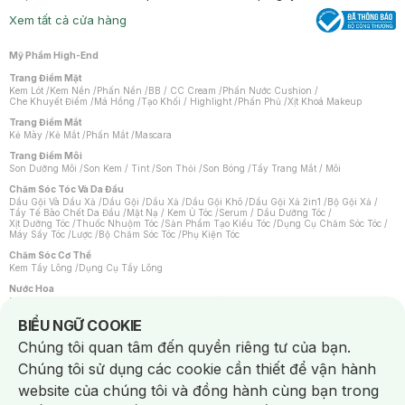
Xem tất cả cửa hàng
Mỹ Phẩm High-End
Trang Điểm Mặt
Kem Lót
/
Kem Nền
/
Phấn Nền
/
BB / CC Cream
/
Phấn Nước Cushion
/
Che Khuyết Điểm
/
Má Hồng
/
Tạo Khối / Highlight
/
Phấn Phủ
/
Xịt Khoá Makeup
Trang Điểm Mắt
Kẻ Mày
/
Kẻ Mắt
/
Phấn Mắt
/
Mascara
Trang Điểm Môi
Son Dưỡng Môi
/
Son Kem / Tint
/
Son Thỏi
/
Son Bóng
/
Tẩy Trang Mắt / Môi
Chăm Sóc Tóc Và Da Đầu
Dầu Gội Và Dầu Xả
/
Dầu Gội
/
Dầu Xả
/
Dầu Gội Khô
/
Dầu Gội Xả 2in1
/
Bộ Gội Xả
/
Tẩy Tế Bào Chết Da Đầu
/
Mặt Nạ / Kem Ủ Tóc
/
Serum / Dầu Dưỡng Tóc
/
Xịt Dưỡng Tóc
/
Thuốc Nhuộm Tóc
/
Sản Phẩm Tạo Kiểu Tóc
/
Dụng Cụ Chăm Sóc Tóc
/
Máy Sấy Tóc
/
Lược
/
Bộ Chăm Sóc Tóc
/
Phụ Kiện Tóc
Chăm Sóc Cơ Thể
Kem Tẩy Lông
/
Dụng Cụ Tẩy Lông
Nước Hoa
Nước Hoa Nữ
/
Nước Hoa Nam
/
Nước Hoa Cao Cấp
/
Xịt Thơm Toàn Thân
/
Nước Hoa Vùng Kín
Notice about cookies usage
BIỂU NGỮ COOKIE
Chăm Sóc Cá Nhân
Chúng tôi quan tâm đến quyền riêng tư của bạn.
Chống Muỗi
/
Khẩu Trang
/
Máy Massage
/
Mặt Nạ Xông Hơi
/
Nước Rửa Tay
/
Sản Phẩm Chăm Sóc Khác
/
Bàn Chải Đánh Răng
/
Bàn Chải Điện
/
Chúng tôi sử dụng các cookie cần thiết để vận hành
Hỗ Trợ Trắng Răng
/
Kem Đánh Răng
/
Máy Tăm Nước
/
Nước Súc Miệng
/
Tăm / Chỉ Nha Khoa
/
Xịt Thơm Miệng
/
Dung Dịch Vệ Sinh
/
Dưỡng Vùng Kín
/
website của chúng tôi và đồng hành cùng bạn trong
Khăn Ướt Vệ Sinh Vùng Kín
/
Băng Vệ Sinh
/
Tampon
/
Bọt Cạo Râu
/
Dao Cạo Râu
/
Máy Cạo Râu