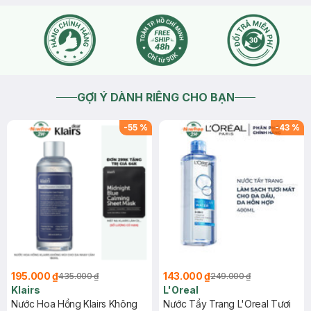
GỢI Ý DÀNH RIÊNG CHO BẠN
-
55
%
-
43
%
195.000 ₫
143.000 ₫
435.000 ₫
249.000 ₫
Klairs
L'Oreal
Nước Hoa Hồng Klairs Không
Nước Tẩy Trang L'Oreal Tươi