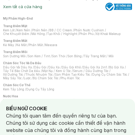
Xem tất cả cửa hàng
Mỹ Phẩm High-End
Trang Điểm Mặt
Kem Lót
/
Kem Nền
/
Phấn Nền
/
BB / CC Cream
/
Phấn Nước Cushion
/
Che Khuyết Điểm
/
Má Hồng
/
Tạo Khối / Highlight
/
Phấn Phủ
/
Xịt Khoá Makeup
Trang Điểm Mắt
Kẻ Mày
/
Kẻ Mắt
/
Phấn Mắt
/
Mascara
Trang Điểm Môi
Son Dưỡng Môi
/
Son Kem / Tint
/
Son Thỏi
/
Son Bóng
/
Tẩy Trang Mắt / Môi
Chăm Sóc Tóc Và Da Đầu
Dầu Gội Và Dầu Xả
/
Dầu Gội
/
Dầu Xả
/
Dầu Gội Khô
/
Dầu Gội Xả 2in1
/
Bộ Gội Xả
/
Tẩy Tế Bào Chết Da Đầu
/
Mặt Nạ / Kem Ủ Tóc
/
Serum / Dầu Dưỡng Tóc
/
Xịt Dưỡng Tóc
/
Thuốc Nhuộm Tóc
/
Sản Phẩm Tạo Kiểu Tóc
/
Dụng Cụ Chăm Sóc Tóc
/
Máy Sấy Tóc
/
Lược
/
Bộ Chăm Sóc Tóc
/
Phụ Kiện Tóc
Chăm Sóc Cơ Thể
Kem Tẩy Lông
/
Dụng Cụ Tẩy Lông
Nước Hoa
Nước Hoa Nữ
/
Nước Hoa Nam
/
Nước Hoa Cao Cấp
/
Xịt Thơm Toàn Thân
/
Nước Hoa Vùng Kín
Notice about cookies usage
BIỂU NGỮ COOKIE
Chăm Sóc Cá Nhân
Chúng tôi quan tâm đến quyền riêng tư của bạn.
Chống Muỗi
/
Khẩu Trang
/
Máy Massage
/
Mặt Nạ Xông Hơi
/
Nước Rửa Tay
/
Sản Phẩm Chăm Sóc Khác
/
Bàn Chải Đánh Răng
/
Bàn Chải Điện
/
Chúng tôi sử dụng các cookie cần thiết để vận hành
Hỗ Trợ Trắng Răng
/
Kem Đánh Răng
/
Máy Tăm Nước
/
Nước Súc Miệng
/
Tăm / Chỉ Nha Khoa
/
Xịt Thơm Miệng
/
Dung Dịch Vệ Sinh
/
Dưỡng Vùng Kín
/
website của chúng tôi và đồng hành cùng bạn trong
Khăn Ướt Vệ Sinh Vùng Kín
/
Băng Vệ Sinh
/
Tampon
/
Bọt Cạo Râu
/
Dao Cạo Râu
/
Máy Cạo Râu