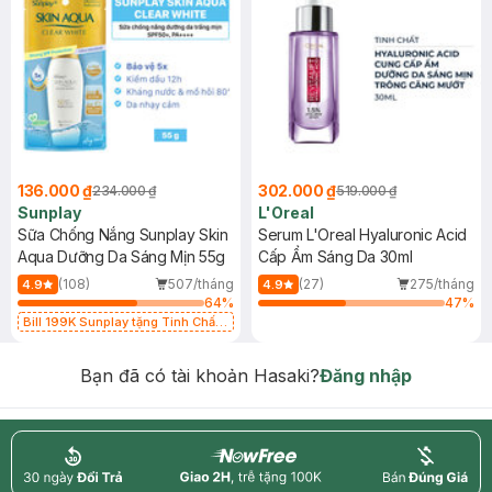
136.000 ₫
302.000 ₫
234.000 ₫
519.000 ₫
Sunplay
L'Oreal
Sữa Chống Nắng Sunplay Skin
Serum L'Oreal Hyaluronic Acid
Aqua Dưỡng Da Sáng Mịn 55g
Cấp Ẩm Sáng Da 30ml
(108)
507/tháng
(27)
275/tháng
4.9
4.9
64
%
47
%
Bill 199K Sunplay tặng Tinh Chất
Chống Nắng 7g trị giá 30K (SL có
hạn)
Bạn đã có tài khoản Hasaki?
Đăng nhập