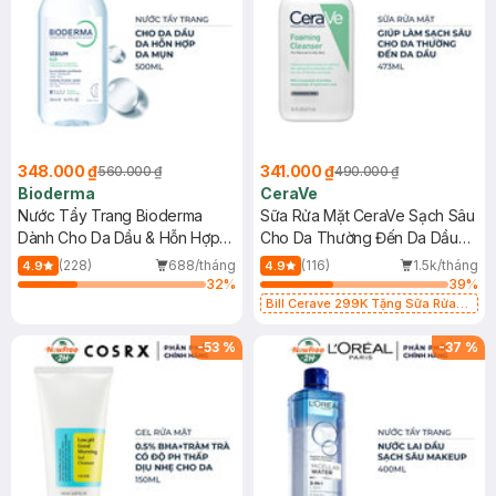
348.000 ₫
341.000 ₫
560.000 ₫
490.000 ₫
Bioderma
CeraVe
Nước Tẩy Trang Bioderma
Sữa Rửa Mặt CeraVe Sạch Sâu
Dành Cho Da Dầu & Hỗn Hợp
Cho Da Thường Đến Da Dầu
500ml
473ml
(228)
688/tháng
(116)
1.5k/tháng
4.9
4.9
32
%
39
%
Bill Cerave 299K Tặng Sữa Rửa
Mặt Cerave 30ml (SL có hạn)
-
53
%
-
37
%