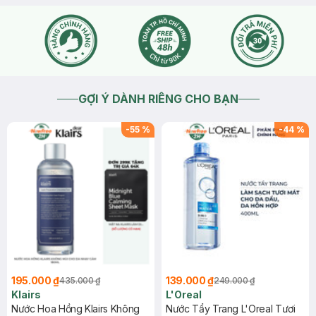
GỢI Ý DÀNH RIÊNG CHO BẠN
-
55
%
-
44
%
195.000 ₫
139.000 ₫
435.000 ₫
249.000 ₫
Klairs
L'Oreal
Nước Hoa Hồng Klairs Không
Nước Tẩy Trang L'Oreal Tươi