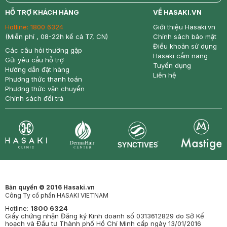
return
nowfree
price
HỖ TRỢ KHÁCH HÀNG
VỀ HASAKI.VN
Hotline:
1800 6324
Giới thiệu Hasaki.vn
(Miễn phí , 08-22h kể cả T7, CN)
Chính sách bảo mật
Điều khoản sử dụng
Các câu hỏi thường gặp
Hasaki cẩm nang
Gửi yêu cầu hỗ trợ
Tuyển dụng
Hướng dẫn đặt hàng
Liên hệ
Phương thức thanh toán
Phương thức vận chuyển
Chính sách đổi trả
Synctives
Clinic
Dermahair
Mastige
Bản quyền © 2016 Hasaki.vn
Công Ty cổ phần HASAKI VIETNAM
Hotline:
1800 6324
Giấy chứng nhận Đăng ký Kinh doanh số 0313612829 do Sở Kế
hoạch và Đầu tư Thành phố Hồ Chí Minh cấp ngày 13/01/2016