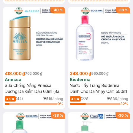
Chống Nắng Cho Da Nhạy Cảm
Gel rửa mặt da dầu nhạy cảm 50ml
SPF 50+ 20ml (SL Có Hạn)
(SL có hạn)
-
40
%
-
38
%
418.000 ₫
348.000 ₫
702.000 ₫
560.000 ₫
Anessa
Bioderma
Sữa Chống Nắng Anessa
Nước Tẩy Trang Bioderma
Dưỡng Da Kiềm Dầu 60ml (Bản
Dành Cho Da Nhạy Cảm 500ml
Mới)
(44)
516/tháng
(228)
839/tháng
4.9
4.9
9
%
32
%
-
38
%
-
30
%