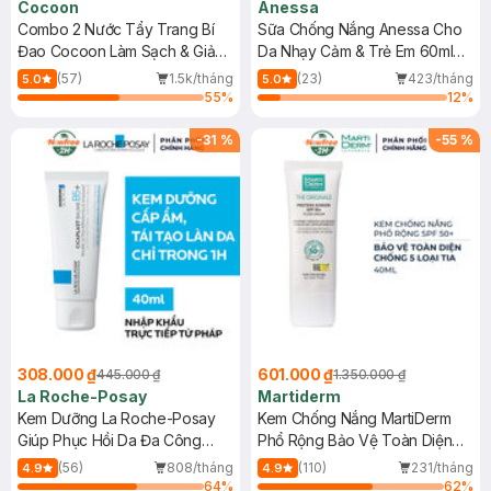
Cocoon
Anessa
Combo 2 Nước Tẩy Trang Bí
Sữa Chống Nắng Anessa Cho
Đao Cocoon Làm Sạch & Giảm
Da Nhạy Cảm & Trẻ Em 60ml
Dầu 500ml
(Mới)
(57)
1.5k/tháng
(23)
423/tháng
5.0
5.0
55
%
12
%
-
31
%
-
55
%
308.000 ₫
601.000 ₫
445.000 ₫
1.350.000 ₫
La Roche-Posay
Martiderm
Kem Dưỡng La Roche-Posay
Kem Chống Nắng MartiDerm
Giúp Phục Hồi Da Đa Công
Phổ Rộng Bảo Vệ Toàn Diện
Dụng 40ml
40ml
(56)
808/tháng
(110)
231/tháng
4.9
4.9
64
%
62
%