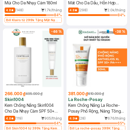
Mùi Cho Da Nhạy Cảm 180ml
Mát Cho Da Dầu, Hỗn Hợp
400ml
(148)
1.7k/tháng
(298)
2.0k/tháng
4.8
4.8
84
%
84
%
Bill Klairs từ 299k Tặng Mặt Nạ
Làm Dịu Da & Kiểm Soát Dầu Nhờn
25ml (SL Có Hạn)
-
46
%
-
38
%
266.000 ₫
381.000 ₫
495.000 ₫
610.000 ₫
Skin1004
La Roche-Posay
Kem Chống Nắng Skin1004
Kem Chống Nắng La Roche-
Cho Da Nhạy Cảm SPF 50+
Posay Phổ Rộng, Nâng Tông
50ml
Kiềm Dầu 50ml
(119)
905/tháng
(28)
676/tháng
4.8
4.9
64
%
65
%
Bill Skin1004 từ 399k Tặng Kem
Bill La roche-posay 399K Tặng