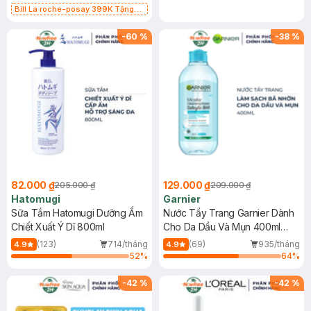
Bill La roche-posay 399K Tặng
Gel rửa mặt da dầu nhạy cảm 50ml
(SL có hạn)
-
60
%
-
38
%
82.000 ₫
129.000 ₫
205.000 ₫
209.000 ₫
Hatomugi
Garnier
Sữa Tắm Hatomugi Dưỡng Ẩm
Nước Tẩy Trang Garnier Dành
Chiết Xuất Ý Dĩ 800ml
Cho Da Dầu Và Mụn 400ml
(Mới)
(123)
714/tháng
(69)
935/tháng
4.9
4.9
52
%
64
%
-
42
%
-
42
%