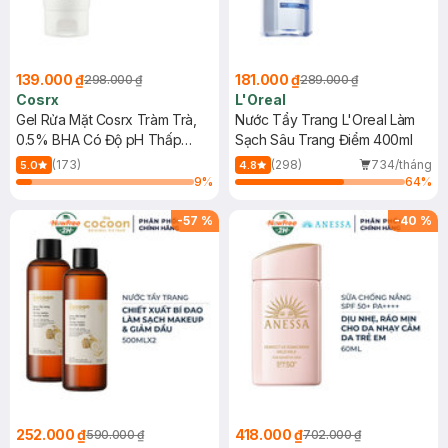
139.000 ₫
181.000 ₫
298.000 ₫
289.000 ₫
Cosrx
L'Oreal
Gel Rửa Mặt Cosrx Tràm Trà,
Nước Tẩy Trang L'Oreal Làm
0.5% BHA Có Độ pH Thấp
Sạch Sâu Trang Điểm 400ml
150ml
(173)
(298)
734/tháng
5.0
4.8
9
%
64
%
-
57
%
-
40
%
252.000 ₫
418.000 ₫
590.000 ₫
702.000 ₫