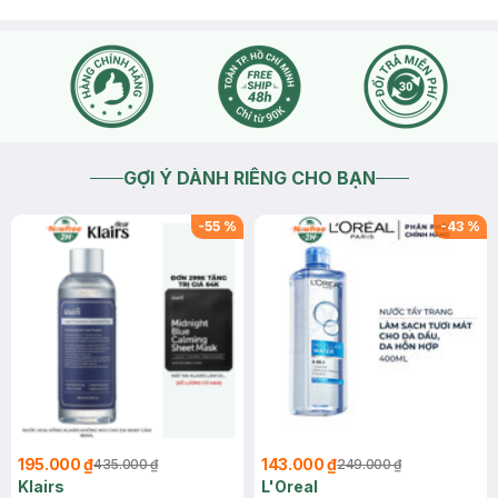
GỢI Ý DÀNH RIÊNG CHO BẠN
-
55
%
-
43
%
195.000 ₫
143.000 ₫
435.000 ₫
249.000 ₫
Klairs
L'Oreal