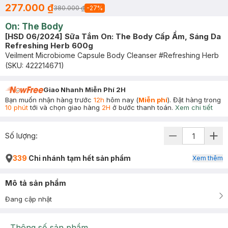
277.000 ₫
380.000 ₫
-
27
%
On: The Body
[HSD 06/2024] Sữa Tắm On: The Body Cấp Ẩm, Sáng Da
Refreshing Herb 600g
Veilment Microbiome Capsule Body Cleanser #Refreshing Herb
(SKU:
422214671
)
Giao Nhanh Miễn Phí 2H
Bạn muốn nhận hàng trước
12h
hôm nay (
Miễn phí
). Đặt hàng trong
10 phút
tới và chọn giao hàng
2H
ở bước thanh toán.
Xem chi tiết
Số lượng:
339
Chi nhánh tạm hết sản phẩm
Xem thêm
Mô tả sản phẩm
Đang cập nhật
Thông số sản phẩm