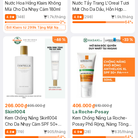
Nước Hoa Hồng Klairs Không
Nước Tẩy Trang L'Oreal Tươi
Mùi Cho Da Nhạy Cảm 180ml
Mát Cho Da Dầu, Hỗn Hợp
400ml
(148)
1.7k/tháng
(298)
1.9k/tháng
4.8
4.8
2
%
64
%
Bill Klairs từ 299k Tặng Mặt Nạ
Làm Dịu Da & Kiểm Soát Dầu Nhờn
25ml (SL Có Hạn)
-
46
%
-
33
%
266.000 ₫
406.000 ₫
495.000 ₫
610.000 ₫
Skin1004
La Roche-Posay
Kem Chống Nắng Skin1004
Kem Chống Nắng La Roche-
Cho Da Nhạy Cảm SPF 50+
Posay Phổ Rộng, Nâng Tông
50ml
Kiềm Dầu 50ml
(119)
905/tháng
(28)
635/tháng
4.8
4.9
64
%
64
%