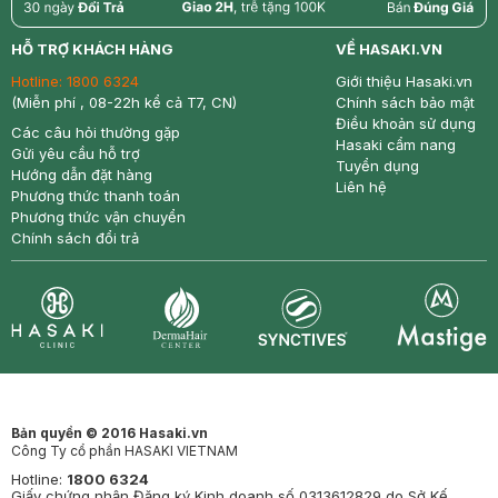
return
nowfree
price
HỖ TRỢ KHÁCH HÀNG
VỀ HASAKI.VN
Hotline:
1800 6324
Giới thiệu Hasaki.vn
(Miễn phí , 08-22h kể cả T7, CN)
Chính sách bảo mật
Điều khoản sử dụng
Các câu hỏi thường gặp
Hasaki cẩm nang
Gửi yêu cầu hỗ trợ
Tuyển dụng
Hướng dẫn đặt hàng
Liên hệ
Phương thức thanh toán
Phương thức vận chuyển
Chính sách đổi trả
Synctives
Clinic
Dermahair
Mastige
Bản quyền © 2016 Hasaki.vn
Công Ty cổ phần HASAKI VIETNAM
Hotline:
1800 6324
Giấy chứng nhận Đăng ký Kinh doanh số 0313612829 do Sở Kế