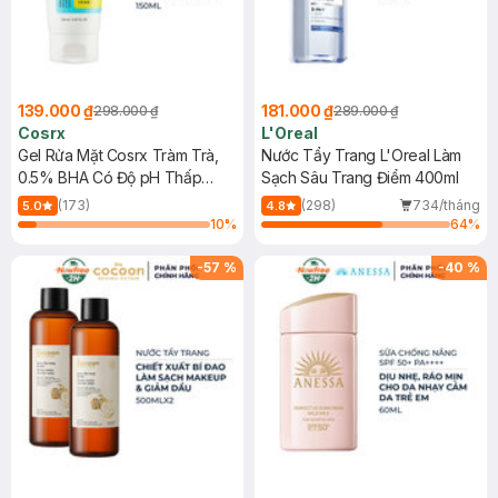
139.000 ₫
181.000 ₫
298.000 ₫
289.000 ₫
Cosrx
L'Oreal
Gel Rửa Mặt Cosrx Tràm Trà,
Nước Tẩy Trang L'Oreal Làm
0.5% BHA Có Độ pH Thấp
Sạch Sâu Trang Điểm 400ml
150ml
(173)
(298)
734/tháng
5.0
4.8
10
%
64
%
-
57
%
-
40
%