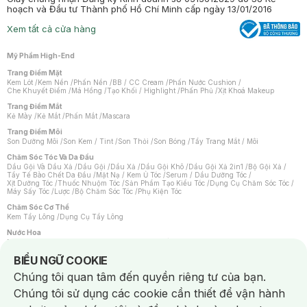
hoạch và Đầu tư Thành phố Hồ Chí Minh cấp ngày 13/01/2016
Xem tất cả cửa hàng
Mỹ Phẩm High-End
Trang Điểm Mặt
Kem Lót
/
Kem Nền
/
Phấn Nền
/
BB / CC Cream
/
Phấn Nước Cushion
/
Che Khuyết Điểm
/
Má Hồng
/
Tạo Khối / Highlight
/
Phấn Phủ
/
Xịt Khoá Makeup
Trang Điểm Mắt
Kẻ Mày
/
Kẻ Mắt
/
Phấn Mắt
/
Mascara
Trang Điểm Môi
Son Dưỡng Môi
/
Son Kem / Tint
/
Son Thỏi
/
Son Bóng
/
Tẩy Trang Mắt / Môi
Chăm Sóc Tóc Và Da Đầu
Dầu Gội Và Dầu Xả
/
Dầu Gội
/
Dầu Xả
/
Dầu Gội Khô
/
Dầu Gội Xả 2in1
/
Bộ Gội Xả
/
Tẩy Tế Bào Chết Da Đầu
/
Mặt Nạ / Kem Ủ Tóc
/
Serum / Dầu Dưỡng Tóc
/
Xịt Dưỡng Tóc
/
Thuốc Nhuộm Tóc
/
Sản Phẩm Tạo Kiểu Tóc
/
Dụng Cụ Chăm Sóc Tóc
/
Máy Sấy Tóc
/
Lược
/
Bộ Chăm Sóc Tóc
/
Phụ Kiện Tóc
Chăm Sóc Cơ Thể
Kem Tẩy Lông
/
Dụng Cụ Tẩy Lông
Nước Hoa
Nước Hoa Nữ
/
Nước Hoa Nam
/
Nước Hoa Cao Cấp
/
Xịt Thơm Toàn Thân
/
Nước Hoa Vùng Kín
Notice about cookies usage
BIỂU NGỮ COOKIE
Chăm Sóc Cá Nhân
Chúng tôi quan tâm đến quyền riêng tư của bạn.
Chống Muỗi
/
Khẩu Trang
/
Máy Massage
/
Mặt Nạ Xông Hơi
/
Nước Rửa Tay
/
Sản Phẩm Chăm Sóc Khác
/
Bàn Chải Đánh Răng
/
Bàn Chải Điện
/
Chúng tôi sử dụng các cookie cần thiết để vận hành
Hỗ Trợ Trắng Răng
/
Kem Đánh Răng
/
Máy Tăm Nước
/
Nước Súc Miệng
/
Tăm / Chỉ Nha Khoa
/
Xịt Thơm Miệng
/
Dung Dịch Vệ Sinh
/
Dưỡng Vùng Kín
/