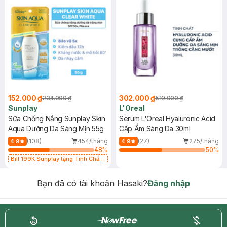
152.000 ₫
302.000 ₫
234.000 ₫
519.000 ₫
Sunplay
L'Oreal
Sữa Chống Nắng Sunplay Skin
Serum L'Oreal Hyaluronic Acid
Aqua Dưỡng Da Sáng Mịn 55g
Cấp Ẩm Sáng Da 30ml
(108)
454/tháng
(27)
275/tháng
4.9
4.9
48
%
50
%
Bill 199K Sunplay tặng Tinh Chất
Chống Nắng 7g trị giá 30K (SL có
hạn)
Bạn đã có tài khoản Hasaki?
Đăng nhập