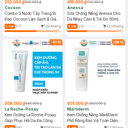
252.000 ₫
418.000 ₫
590.000 ₫
702.000 ₫
Cocoon
Anessa
Combo 2 Nước Tẩy Trang Bí
Sữa Chống Nắng Anessa Cho
Đao Cocoon Làm Sạch & Giảm
Da Nhạy Cảm & Trẻ Em 60ml
Dầu 500ml
(Mới)
(57)
1.5k/tháng
(23)
423/tháng
5.0
5.0
66
%
41
%
-
31
%
-
55
%
308.000 ₫
601.000 ₫
445.000 ₫
1.350.000 ₫
La Roche-Posay
Martiderm
Kem Dưỡng La Roche-Posay
Kem Chống Nắng MartiDerm
Giúp Phục Hồi Da Đa Công
Phổ Rộng Bảo Vệ Toàn Diện
Dụng 40ml
40ml
(56)
808/tháng
(110)
231/tháng
4.9
4.9