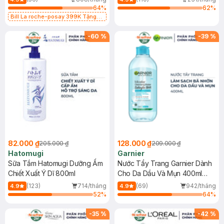
64
%
62
%
Bill La roche-posay 399K Tặng
Gel rửa mặt da dầu nhạy cảm 50ml
(SL có hạn)
-
60
%
-
39
%
82.000 ₫
128.000 ₫
205.000 ₫
209.000 ₫
Hatomugi
Garnier
Sữa Tắm Hatomugi Dưỡng Ẩm
Nước Tẩy Trang Garnier Dành
Chiết Xuất Ý Dĩ 800ml
Cho Da Dầu Và Mụn 400ml
(Mới)
(123)
714/tháng
(69)
942/tháng
4.9
4.9
52
%
64
%
-
35
%
-
42
%