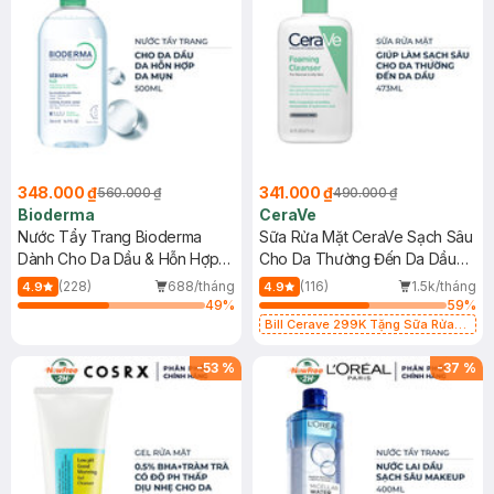
348.000 ₫
341.000 ₫
560.000 ₫
490.000 ₫
Bioderma
CeraVe
Nước Tẩy Trang Bioderma
Sữa Rửa Mặt CeraVe Sạch Sâu
Dành Cho Da Dầu & Hỗn Hợp
Cho Da Thường Đến Da Dầu
500ml
473ml
(228)
688/tháng
(116)
1.5k/tháng
4.9
4.9
49
%
59
%
Bill Cerave 299K Tặng Sữa Rửa
Mặt Cerave 30ml (SL có hạn)
-
53
%
-
37
%