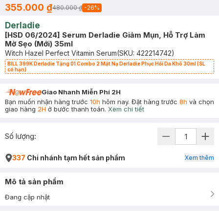
355.000 ₫
480.000 ₫
-
26
%
Derladie
[HSD 06/2024] Serum Derladie Giảm Mụn, Hỗ Trợ Làm
Mờ Sẹo (Mới) 35ml
Witch Hazel Perfect Vitamin Serum
(SKU:
422214742
)
BILL 399K Derladie Tặng 01 Combo 2 Mặt Nạ Derladie Phục Hồi Da Khô 30ml (SL
có hạn)
Giao Nhanh Miễn Phí 2H
Bạn muốn nhận hàng trước
10h
hôm nay. Đặt hàng trước
8h
và chọn
giao hàng
2H
ở bước thanh toán.
Xem chi tiết
Số lượng:
337
Chi nhánh tạm hết sản phẩm
Xem thêm
Mô tả sản phẩm
Đang cập nhật