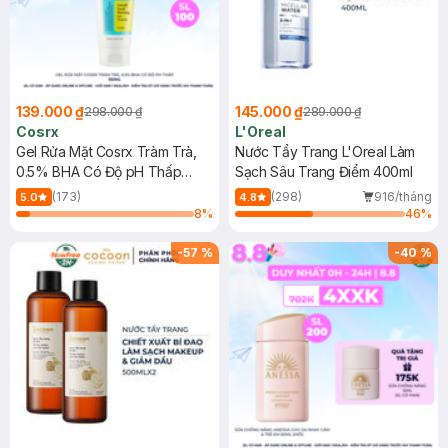
139.000 ₫
145.000 ₫
298.000 ₫
289.000 ₫
Cosrx
L'Oreal
Gel Rửa Mặt Cosrx Tràm Trà,
Nước Tẩy Trang L'Oreal Làm
0.5% BHA Có Độ pH Thấp
Sạch Sâu Trang Điểm 400ml
150ml
(173)
(298)
916/tháng
5.0
4.8
8
%
46
%
-
57
%
-
40
%