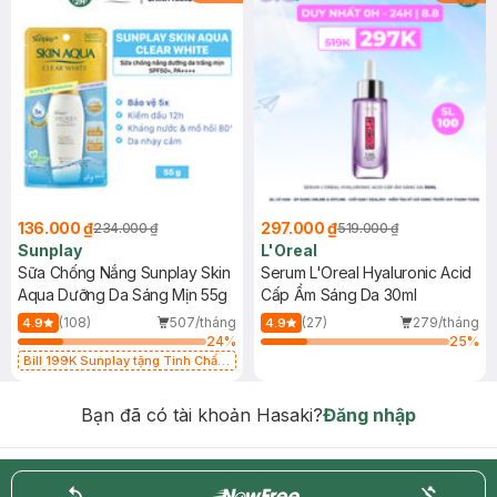
136.000 ₫
297.000 ₫
234.000 ₫
519.000 ₫
Sunplay
L'Oreal
Sữa Chống Nắng Sunplay Skin
Serum L'Oreal Hyaluronic Acid
Aqua Dưỡng Da Sáng Mịn 55g
Cấp Ẩm Sáng Da 30ml
(108)
507/tháng
(27)
279/tháng
4.9
4.9
24
%
25
%
Bill 199K Sunplay tặng Tinh Chất
Chống Nắng 7g trị giá 30K (SL có
hạn)
Bạn đã có tài khoản Hasaki?
Đăng nhập