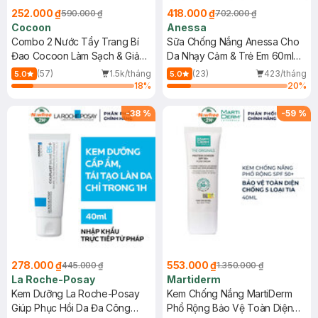
252.000 ₫
418.000 ₫
590.000 ₫
702.000 ₫
Cocoon
Anessa
Combo 2 Nước Tẩy Trang Bí
Sữa Chống Nắng Anessa Cho
Đao Cocoon Làm Sạch & Giảm
Da Nhạy Cảm & Trẻ Em 60ml
Dầu 500ml
(Mới)
(57)
1.5k/tháng
(23)
423/tháng
5.0
5.0
18
%
20
%
-
38
%
-
59
%
278.000 ₫
553.000 ₫
445.000 ₫
1.350.000 ₫
La Roche-Posay
Martiderm
Kem Dưỡng La Roche-Posay
Kem Chống Nắng MartiDerm
Giúp Phục Hồi Da Đa Công
Phổ Rộng Bảo Vệ Toàn Diện