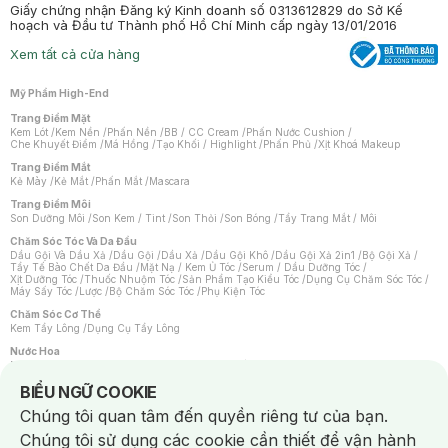
Giấy chứng nhận Đăng ký Kinh doanh số 0313612829 do Sở Kế
hoạch và Đầu tư Thành phố Hồ Chí Minh cấp ngày 13/01/2016
Xem tất cả cửa hàng
Mỹ Phẩm High-End
Trang Điểm Mặt
Kem Lót
/
Kem Nền
/
Phấn Nền
/
BB / CC Cream
/
Phấn Nước Cushion
/
Che Khuyết Điểm
/
Má Hồng
/
Tạo Khối / Highlight
/
Phấn Phủ
/
Xịt Khoá Makeup
Trang Điểm Mắt
Kẻ Mày
/
Kẻ Mắt
/
Phấn Mắt
/
Mascara
Trang Điểm Môi
Son Dưỡng Môi
/
Son Kem / Tint
/
Son Thỏi
/
Son Bóng
/
Tẩy Trang Mắt / Môi
Chăm Sóc Tóc Và Da Đầu
Dầu Gội Và Dầu Xả
/
Dầu Gội
/
Dầu Xả
/
Dầu Gội Khô
/
Dầu Gội Xả 2in1
/
Bộ Gội Xả
/
Tẩy Tế Bào Chết Da Đầu
/
Mặt Nạ / Kem Ủ Tóc
/
Serum / Dầu Dưỡng Tóc
/
Xịt Dưỡng Tóc
/
Thuốc Nhuộm Tóc
/
Sản Phẩm Tạo Kiểu Tóc
/
Dụng Cụ Chăm Sóc Tóc
/
Máy Sấy Tóc
/
Lược
/
Bộ Chăm Sóc Tóc
/
Phụ Kiện Tóc
Chăm Sóc Cơ Thể
Kem Tẩy Lông
/
Dụng Cụ Tẩy Lông
Nước Hoa
Nước Hoa Nữ
/
Nước Hoa Nam
/
Nước Hoa Cao Cấp
/
Xịt Thơm Toàn Thân
/
Nước Hoa Vùng Kín
Notice about cookies usage
BIỂU NGỮ COOKIE
Chăm Sóc Cá Nhân
Chúng tôi quan tâm đến quyền riêng tư của bạn.
Chống Muỗi
/
Khẩu Trang
/
Máy Massage
/
Mặt Nạ Xông Hơi
/
Nước Rửa Tay
/
Sản Phẩm Chăm Sóc Khác
/
Bàn Chải Đánh Răng
/
Bàn Chải Điện
/
Chúng tôi sử dụng các cookie cần thiết để vận hành
Hỗ Trợ Trắng Răng
/
Kem Đánh Răng
/
Máy Tăm Nước
/
Nước Súc Miệng
/