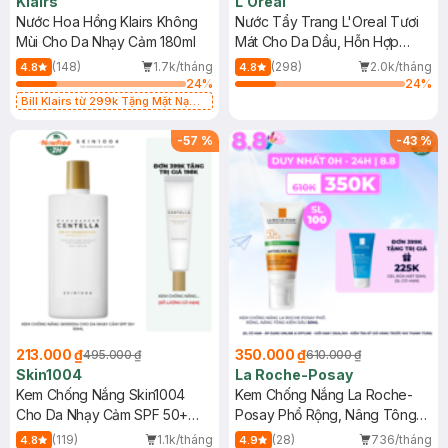
Klairs
L'Oreal
Nước Hoa Hồng Klairs Không
Nước Tẩy Trang L'Oreal Tươi
Mùi Cho Da Nhạy Cảm 180ml
Mát Cho Da Dầu, Hỗn Hợp
400ml
(148)
1.7k/tháng
(298)
2.0k/tháng
4.8
4.8
24
%
24
%
Bill Klairs từ 299k Tặng Mặt Nạ
Làm Dịu Da & Kiểm Soát Dầu Nhờn
25ml (SL Có Hạn)
-
57
%
-
43
%
213.000 ₫
350.000 ₫
495.000 ₫
610.000 ₫
Skin1004
La Roche-Posay
Kem Chống Nắng Skin1004
Kem Chống Nắng La Roche-
Cho Da Nhạy Cảm SPF 50+
Posay Phổ Rộng, Nâng Tông
50ml
Kiềm Dầu 50ml
(119)
1.1k/tháng
(28)
736/tháng
4.8
4.9