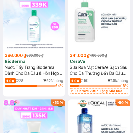
386.000 ₫
341.000 ₫
560.000 ₫
490.000 ₫
Bioderma
CeraVe
Nước Tẩy Trang Bioderma
Sữa Rửa Mặt CeraVe Sạch Sâu
Dành Cho Da Dầu & Hỗn Hợp
Cho Da Thường Đến Da Dầu
500ml
473ml
(228)
621/tháng
(116)
1.5k/tháng
4.9
4.9
64
%
18
%
Bill Cerave 299K Tặng Sữa Rửa
Mặt Cerave 30ml (SL có hạn)
-
53
%
-
50
%