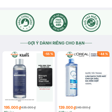
GỢI Ý DÀNH RIÊNG CHO BẠN
-
55
%
-
44
%
195.000 ₫
139.000 ₫
435.000 ₫
249.000 ₫