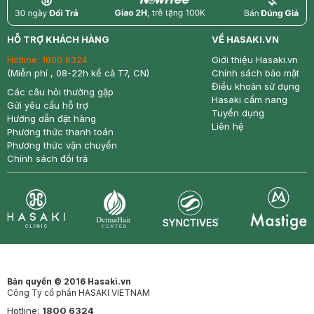
return
nowfree
price
HỖ TRỢ KHÁCH HÀNG
VỀ HASAKI.VN
Hotline:
1800 6324
Giới thiệu Hasaki.vn
(Miễn phí , 08-22h kể cả T7, CN)
Chính sách bảo mật
Điều khoản sử dụng
Các câu hỏi thường gặp
Hasaki cẩm nang
Gửi yêu cầu hỗ trợ
Tuyển dụng
Hướng dẫn đặt hàng
Liên hệ
Phương thức thanh toán
Phương thức vận chuyển
Chính sách đổi trả
Synctives
Clinic
Dermahair
Mastige
Bản quyền © 2016 Hasaki.vn
Công Ty cổ phần HASAKI VIETNAM
Hotline:
1800 6324