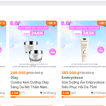
1
%
-
56
%
-
48
246.000 ₫
383.000 ₫
555.000 ₫
730.000 ₫
Olay
Embryolisse
y
Combo Kem Dưỡng Olay
Sữa Dưỡng Ẩm Embryolisse
Sáng Da Mờ Thâm Nám
Siêu Phục Hồi Da 75ml
Ngày Và Đêm 50gx2
háng
(57)
281/tháng
(40)
272/thán
4.9
4.8
ảm
1
%
13
%
5