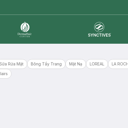
Synctives
Dermahair
Sữa Rửa Mặt
Bông Tẩy Trang
Mặt Nạ
LOREAL
LA ROC
lairs