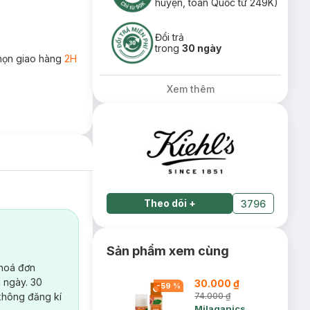
huyện, toàn Quốc từ 249K)
Đổi trả
trong
30 ngày
họn giao hàng
2H
Xem thêm
Theo dõi
+
3796
Sản phẩm xem cùng
 hoá đơn
 ngày. 30
30.000 ₫
-
59
%
không đăng kí
74.000 ₫
Milaganics