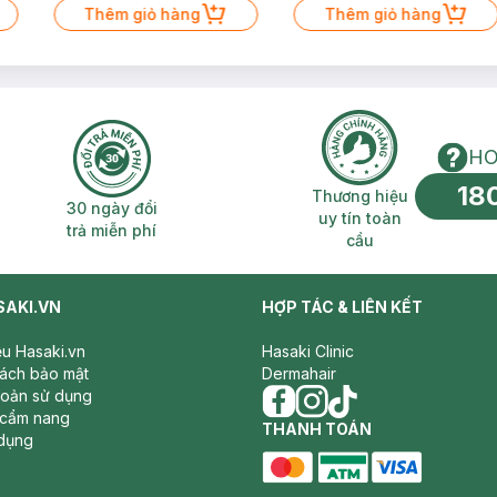
Thêm giỏ hàng
Thêm giỏ hàng
HO
18
n phí 2H
30 ngày đổi trả miễn phí
Thương hiệu uy 
Thương hiệu
30 ngày đổi
uy tín toàn
trả miễn phí
cầu
SAKI.VN
HỢP TÁC & LIÊN KẾT
iệu Hasaki.vn
Hasaki Clinic
sách bảo mật
Dermahair
hoản sử dụng
 cẩm nang
facebook
THANH TOÁN
instagram
tiktok
dụng
master card
ATM card
visa card