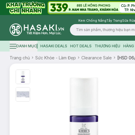
Kem Chống Nắng
Tẩy Trang
Sữa Rửa
Logo
DANH MỤC
HASAKI DEALS
HOT DEALS
THƯƠNG HIỆU
HÀNG 
Hamburger icon
Trang chủ
Sức Khỏe - Làm Đẹp
Clearance Sale
[HSD 06/