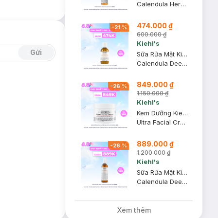
Calendula Herbal Extract Alcohol-Free Toner
474.000 ₫
-
21
%
600.000 ₫
Kiehl's
Gửi
Sữa Rửa Mặt Kiehl's Hoa Cúc Làm Sạch Sâu 75ml
Calendula Deep Cleansing Foaming Face Wash
849.000 ₫
-
26
%
1.150.000 ₫
Kiehl's
Kem Dưỡng Kiehl's Cấp Ẩm Sâu, Phục Hồi Nhanh 50ml
Ultra Facial Cream
889.000 ₫
-
26
%
1.200.000 ₫
Kiehl's
Sữa Rửa Mặt Kiehl's Hoa Cúc Làm Sạch Sâu 230ml
Calendula Deep Cleansing Foaming Face Wash
Xem thêm