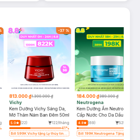
%
-
37
%
-
53
%
813.000 ₫
184.000 ₫
1.300.000 ₫
389.000 ₫
Vichy
Neutrogena
Kem Dưỡng Vichy Sáng Da,
Kem Dưỡng Ẩm Neutrogena
Mờ Thâm Nám Ban Đêm 50ml
Cấp Nước Cho Da Dầu 50g
g
(22)
122/tháng
(69)
525/tháng
5.0
4.8
%
41
%
3
%
Bill 599K Vichy tặng Ly thủy tinh
Bill 199K Neutrogena Tặng Kem
trị giá 200K (SL có hạn)
Chống Nắng 5ml trị giá 50K (SL