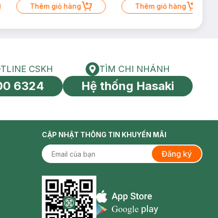
Thêm giỏ hàng
Có Hạn)
Thêm giỏ hàng
TLINE CSKH
TÌM CHI NHÁNH
HOTLINE CSKH
Tìm chi nhánh
00 6324
Hệ thống Hasaki
tín toàn cầu
CẬP NHẬT THÔNG TIN KHUYẾN MÃI
Đăng ký
Appstore icon