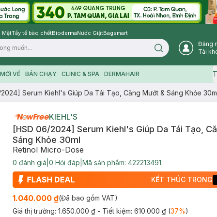
 Mặt
Tẩy tế bào chết
Bioderma
Nước Giặt
Bagsmart
Đăng 
Search icon
Tài kh
T
MỚI VỀ
BÁN CHẠY
CLINIC & SPA
DERMAHAIR
2024] Serum Kiehl's Giúp Da Tái Tạo, Căng Mướt & Sáng Khỏe 30m
KIEHL'S
[HSD 06/2024] Serum Kiehl's Giúp Da Tái Tạo, C
Sáng Khỏe 30ml
Retinol Micro-Dose
0
đánh giá
|
0
Hỏi đáp
|
Mã sản phẩm:
422213491
KẾT THÚC TRONG
1.040.000 ₫
(Đã bao gồm VAT)
Giá thị trường:
1.650.000 ₫
- Tiết kiệm:
610.000 ₫
(
37
%
)