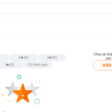
Chia sẻ nh
)
4
(
0
)
3
(
0
)
sản
Viết
1
(
0
)
Có hình ảnh