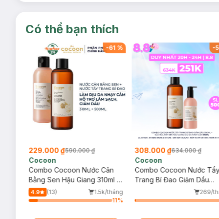
Có thể bạn thích
-
61
%
-
61
%
-
5
229.000 ₫
308.000 ₫
590.000 ₫
634.000 ₫
Cocoon
Cocoon
ẩy
Combo Cocoon Nước Cân
Combo Cocoon Nước Tẩ
el
Bằng Sen Hậu Giang 310ml +
Trang Bí Đao Giảm Dầu
Nước Tẩy Trang Bí Đao
500ml + Sữa Rửa Mặt Sen
k/tháng
(13)
1.5k/tháng
269/t
4.9
500ml
Hậu Giang Dịu Da Nhạy C
7
%
11
%
310ml