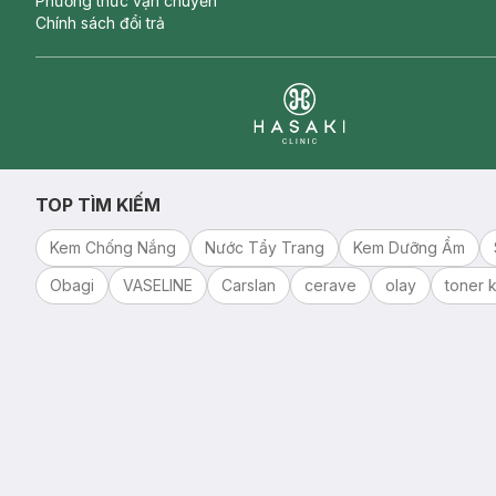
Phương thức vận chuyển
Chính sách đổi trả
Clinic
TOP TÌM KIẾM
Kem Chống Nắng
Nước Tẩy Trang
Kem Dưỡng Ẩm
Obagi
VASELINE
Carslan
cerave
olay
toner k