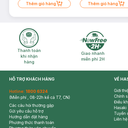
Thêm giỏ hàng
Thêm giỏ hàng
Thanh toán khi nhận hàng
Giao nhanh miễ
Thanh toán
Giao nhanh
khi nhận
miễn phí 2H
hàng
HỖ TRỢ KHÁCH HÀNG
VỀ HA
Giới th
Hotline:
1800 6324
Chính 
(Miễn phí , 08-22h kể cả T7, CN)
Điều k
Các câu hỏi thường gặp
Hasaki
Gửi yêu cầu hỗ trợ
Tuyển 
Hướng dẫn đặt hàng
Liên hệ
Phương thức thanh toán