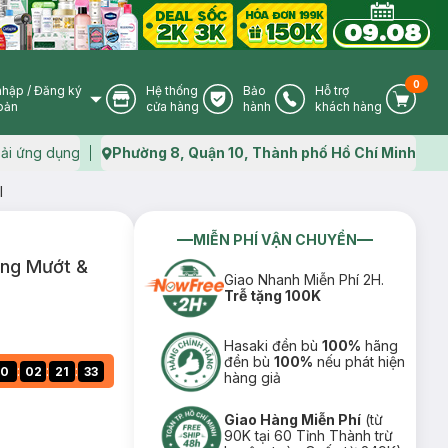
0
nhập
/
Đăng ký
Hệ thống
Bảo
Hỗ trợ
User Icon
Store Icon
Warranty Icon
Phone Icon
Cart I
oản
cửa hàng
hành
khách hàng
ải ứng dụng
Phường 8, Quận 10, Thành phố Hồ Chí Minh
Map icon
l
MIỄN PHÍ VẬN CHUYỂN
ăng Mướt &
Giao Nhanh Miễn Phí 2H.
Trễ tặng 100K
Hasaki đền bù
100%
hãng
đền bù
100%
nếu phát hiện
:
:
:
0
02
21
32
hàng giả
Giao Hàng Miễn Phí
(từ
90K tại 60 Tỉnh Thành trừ