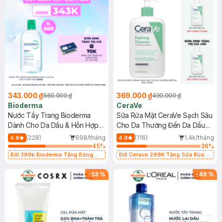
343.000 ₫
369.000 ₫
560.000 ₫
490.000 ₫
Bioderma
CeraVe
Nước Tẩy Trang Bioderma
Sữa Rửa Mặt CeraVe Sạch Sâu
Dành Cho Da Dầu & Hỗn Hợp
Cho Da Thường Đến Da Dầu
500ml
473ml
(228)
698/tháng
(116)
1.4k/tháng
4.9
4.9
45
%
36
%
Bill 399k Bioderma Tặng Bông
Bill Cerave 299K Tặng Sữa Rửa
Tẩy Trang Hộp 50 Miếng (SL có
Mặt Cerave 30ml (SL có hạn)
hạn)
-
53
%
-
49
%