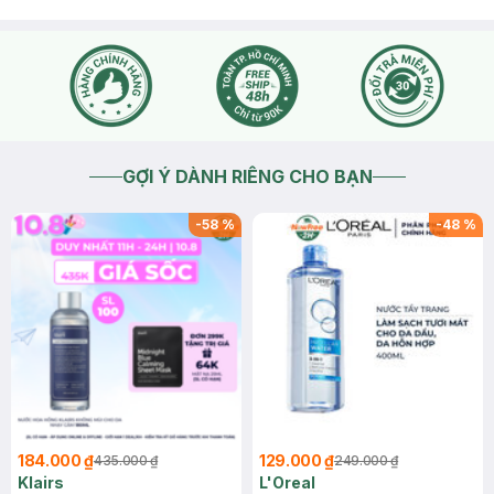
GỢI Ý DÀNH RIÊNG CHO BẠN
-
58
%
-
48
%
184.000 ₫
129.000 ₫
435.000 ₫
249.000 ₫
Klairs
L'Oreal