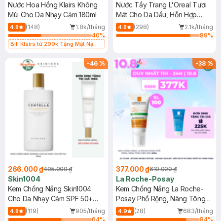
Nước Hoa Hồng Klairs Không
Nước Tẩy Trang L'Oreal Tươi
Mùi Cho Da Nhạy Cảm 180ml
Mát Cho Da Dầu, Hỗn Hợp
400ml
(148)
1.8k/tháng
(298)
2.1k/tháng
4.8
4.8
40
%
89
%
Bill Klairs từ 299k Tặng Mặt Nạ
Làm Dịu Da & Kiểm Soát Dầu Nhờn
25ml (SL Có Hạn)
-
46
%
-
38
%
266.000 ₫
377.000 ₫
495.000 ₫
610.000 ₫
Skin1004
La Roche-Posay
Kem Chống Nắng Skin1004
Kem Chống Nắng La Roche-
Cho Da Nhạy Cảm SPF 50+
Posay Phổ Rộng, Nâng Tông
50ml
Kiềm Dầu 50ml
(119)
905/tháng
(28)
683/tháng
4.8
4.9
64
%
84
%