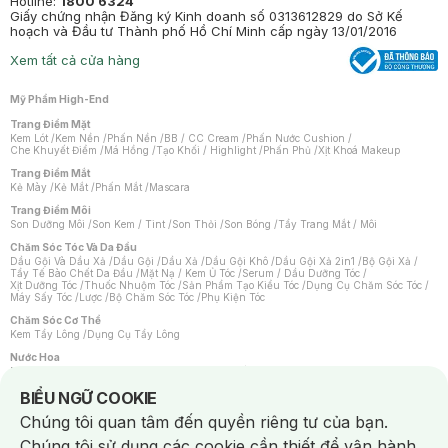
Hotline:
1800 6324
Giấy chứng nhận Đăng ký Kinh doanh số 0313612829 do Sở Kế
hoạch và Đầu tư Thành phố Hồ Chí Minh cấp ngày 13/01/2016
Xem tất cả cửa hàng
Mỹ Phẩm High-End
Trang Điểm Mặt
Kem Lót
/
Kem Nền
/
Phấn Nền
/
BB / CC Cream
/
Phấn Nước Cushion
/
Che Khuyết Điểm
/
Má Hồng
/
Tạo Khối / Highlight
/
Phấn Phủ
/
Xịt Khoá Makeup
Trang Điểm Mắt
Kẻ Mày
/
Kẻ Mắt
/
Phấn Mắt
/
Mascara
Trang Điểm Môi
Son Dưỡng Môi
/
Son Kem / Tint
/
Son Thỏi
/
Son Bóng
/
Tẩy Trang Mắt / Môi
Chăm Sóc Tóc Và Da Đầu
Dầu Gội Và Dầu Xả
/
Dầu Gội
/
Dầu Xả
/
Dầu Gội Khô
/
Dầu Gội Xả 2in1
/
Bộ Gội Xả
/
Tẩy Tế Bào Chết Da Đầu
/
Mặt Nạ / Kem Ủ Tóc
/
Serum / Dầu Dưỡng Tóc
/
Xịt Dưỡng Tóc
/
Thuốc Nhuộm Tóc
/
Sản Phẩm Tạo Kiểu Tóc
/
Dụng Cụ Chăm Sóc Tóc
/
Máy Sấy Tóc
/
Lược
/
Bộ Chăm Sóc Tóc
/
Phụ Kiện Tóc
Chăm Sóc Cơ Thể
Kem Tẩy Lông
/
Dụng Cụ Tẩy Lông
Nước Hoa
Nước Hoa Nữ
/
Nước Hoa Nam
/
Nước Hoa Cao Cấp
/
Xịt Thơm Toàn Thân
/
Nước Hoa Vùng Kín
Notice about cookies usage
BIỂU NGỮ COOKIE
Chăm Sóc Cá Nhân
Chúng tôi quan tâm đến quyền riêng tư của bạn.
Chống Muỗi
/
Khẩu Trang
/
Máy Massage
/
Mặt Nạ Xông Hơi
/
Nước Rửa Tay
/
Sản Phẩm Chăm Sóc Khác
/
Bàn Chải Đánh Răng
/
Bàn Chải Điện
/
Chúng tôi sử dụng các cookie cần thiết để vận hành
Hỗ Trợ Trắng Răng
/
Kem Đánh Răng
/
Máy Tăm Nước
/
Nước Súc Miệng
/