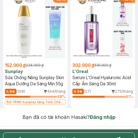
152.000 ₫
302.000 ₫
234.000 ₫
519.000 ₫
Sunplay
L'Oreal
Sữa Chống Nắng Sunplay Skin
Serum L'Oreal Hyaluronic Acid
Aqua Dưỡng Da Sáng Mịn 55g
Cấp Ẩm Sáng Da 30ml
(108)
454/tháng
(27)
275/tháng
4.9
4.9
48
%
61
%
Bill 199K Sunplay tặng Tinh Chất
Chống Nắng 7g trị giá 30K (SL có
hạn)
Bạn đã có tài khoản Hasaki?
Đăng nhập