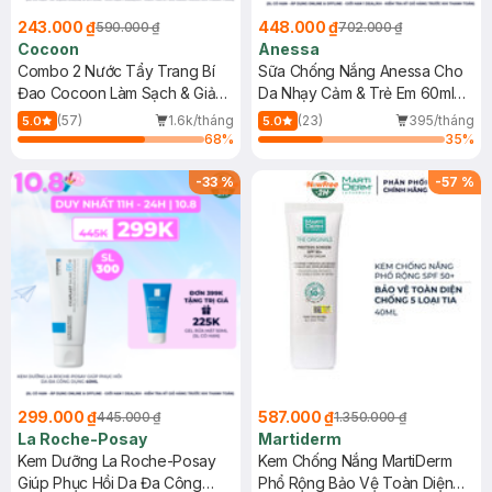
243.000 ₫
448.000 ₫
590.000 ₫
702.000 ₫
Cocoon
Anessa
Combo 2 Nước Tẩy Trang Bí
Sữa Chống Nắng Anessa Cho
Đao Cocoon Làm Sạch & Giảm
Da Nhạy Cảm & Trẻ Em 60ml
Dầu 500ml
(Mới)
(57)
1.6k/tháng
(23)
395/tháng
5.0
5.0
68
%
35
%
-
33
%
-
57
%
299.000 ₫
587.000 ₫
445.000 ₫
1.350.000 ₫
La Roche-Posay
Martiderm
Kem Dưỡng La Roche-Posay
Kem Chống Nắng MartiDerm
Giúp Phục Hồi Da Đa Công
Phổ Rộng Bảo Vệ Toàn Diện