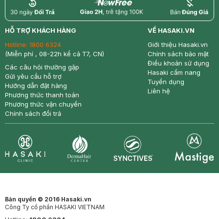
return
nowfree
price
HỖ TRỢ KHÁCH HÀNG
VỀ HASAKI.VN
Hotline:
1800 6324
Giới thiệu Hasaki.vn
(Miễn phí , 08-22h kể cả T7, CN)
Chính sách bảo mật
Điều khoản sử dụng
Các câu hỏi thường gặp
Hasaki cẩm nang
Gửi yêu cầu hỗ trợ
Tuyển dụng
Hướng dẫn đặt hàng
Liên hệ
Phương thức thanh toán
Phương thức vận chuyển
Chính sách đổi trả
Synctives
Clinic
Dermahair
Mastige
Bản quyền © 2016 Hasaki.vn
Công Ty cổ phần HASAKI VIETNAM