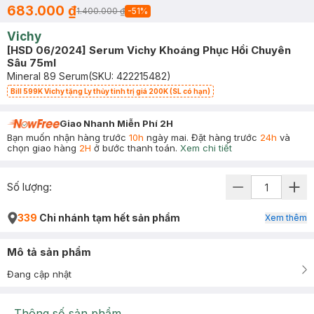
683.000 ₫
1.400.000 ₫
-
51
%
Vichy
[HSD 06/2024] Serum Vichy Khoáng Phục Hồi Chuyên
Sâu 75ml
Mineral 89 Serum
(SKU:
422215482
)
Bill 599K Vichy tặng Ly thủy tinh trị giá 200K (SL có hạn)
Giao Nhanh Miễn Phí 2H
Bạn muốn nhận hàng trước
10h
ngày mai. Đặt hàng trước
24h
và
chọn giao hàng
2H
ở bước thanh toán.
Xem chi tiết
Số lượng:
339
Chi nhánh tạm hết sản phẩm
Xem thêm
Mô tả sản phẩm
Đang cập nhật
Thông số sản phẩm