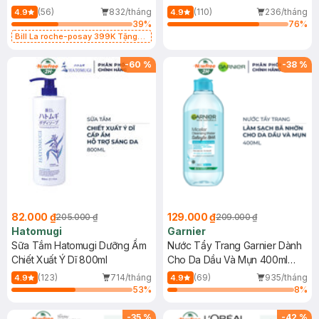
Dụng 40ml
40ml
(56)
832/tháng
(110)
236/tháng
4.9
4.9
39
%
76
%
Bill La roche-posay 399K Tặng
Gel rửa mặt da dầu nhạy cảm 50ml
(SL có hạn)
-
60
%
-
38
%
82.000 ₫
129.000 ₫
205.000 ₫
209.000 ₫
Hatomugi
Garnier
Sữa Tắm Hatomugi Dưỡng Ẩm
Nước Tẩy Trang Garnier Dành
Chiết Xuất Ý Dĩ 800ml
Cho Da Dầu Và Mụn 400ml
(Mới)
(123)
714/tháng
(69)
935/tháng
4.9
4.9
53
%
8
%
-
35
%
-
42
%