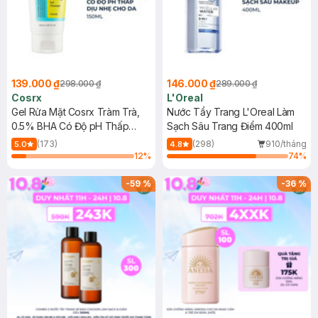
139.000 ₫
146.000 ₫
298.000 ₫
289.000 ₫
Cosrx
L'Oreal
Gel Rửa Mặt Cosrx Tràm Trà,
Nước Tẩy Trang L'Oreal Làm
0.5% BHA Có Độ pH Thấp
Sạch Sâu Trang Điểm 400ml
150ml
(173)
(298)
910/tháng
5.0
4.8
12
%
74
%
-
59
%
-
36
%