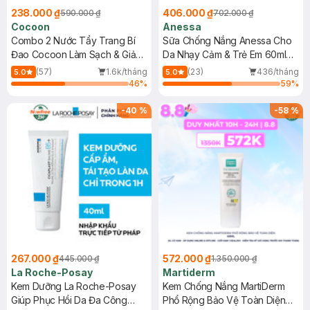
238.000 ₫
406.000 ₫
590.000 ₫
702.000 ₫
Cocoon
Anessa
Combo 2 Nước Tẩy Trang Bí
Sữa Chống Nắng Anessa Cho
Đao Cocoon Làm Sạch & Giảm
Da Nhạy Cảm & Trẻ Em 60ml
Dầu 500ml
(Mới)
(57)
1.6k/tháng
(23)
436/tháng
5.0
5.0
46
%
59
%
-
40
%
-
58
%
267.000 ₫
572.000 ₫
445.000 ₫
1.350.000 ₫
La Roche-Posay
Martiderm
Kem Dưỡng La Roche-Posay
Kem Chống Nắng MartiDerm
Giúp Phục Hồi Da Đa Công
Phổ Rộng Bảo Vệ Toàn Diện