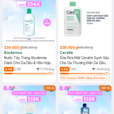
334.000 ₫
338.000 ₫
560.000 ₫
490.000 ₫
Bioderma
CeraVe
Nước Tẩy Trang Bioderma
Sữa Rửa Mặt CeraVe Sạch Sâu
Dành Cho Da Dầu & Hỗn Hợp
Cho Da Thường Đến Da Dầu
500ml
473ml
(228)
717/tháng
(116)
1.5k/tháng
4.9
4.9
20
%
21
%
Bill Cerave 299K Tặng Sữa Rửa
Mặt Cerave 30ml (SL có hạn)
-
55
%
-
50
%