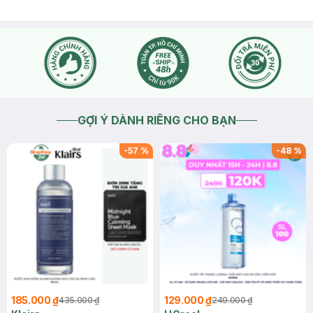
GỢI Ý DÀNH RIÊNG CHO BẠN
-
57
%
-
48
%
185.000 ₫
129.000 ₫
435.000 ₫
249.000 ₫