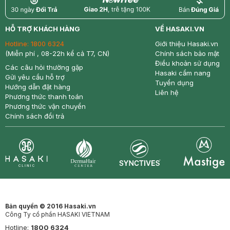
return
nowfree
price
HỖ TRỢ KHÁCH HÀNG
VỀ HASAKI.VN
Hotline:
1800 6324
Giới thiệu Hasaki.vn
(Miễn phí , 08-22h kể cả T7, CN)
Chính sách bảo mật
Điều khoản sử dụng
Các câu hỏi thường gặp
Hasaki cẩm nang
Gửi yêu cầu hỗ trợ
Tuyển dụng
Hướng dẫn đặt hàng
Liên hệ
Phương thức thanh toán
Phương thức vận chuyển
Chính sách đổi trả
Synctives
Clinic
Dermahair
Mastige
Bản quyền © 2016 Hasaki.vn
Công Ty cổ phần HASAKI VIETNAM
Hotline:
1800 6324