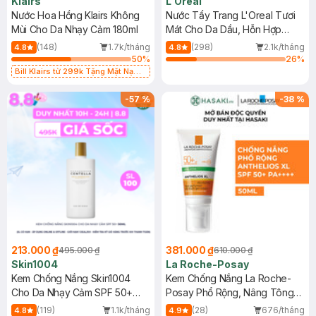
Klairs
L'Oreal
Nước Hoa Hồng Klairs Không
Nước Tẩy Trang L'Oreal Tươi
Mùi Cho Da Nhạy Cảm 180ml
Mát Cho Da Dầu, Hỗn Hợp
400ml
(148)
1.7k/tháng
(298)
2.1k/tháng
4.8
4.8
50
%
26
%
Bill Klairs từ 299k Tặng Mặt Nạ
Làm Dịu Da & Kiểm Soát Dầu Nhờn
25ml (SL Có Hạn)
-
57
%
-
38
%
213.000 ₫
381.000 ₫
495.000 ₫
610.000 ₫
Skin1004
La Roche-Posay
Kem Chống Nắng Skin1004
Kem Chống Nắng La Roche-
Cho Da Nhạy Cảm SPF 50+
Posay Phổ Rộng, Nâng Tông
50ml
Kiềm Dầu 50ml
(119)
1.1k/tháng
(28)
676/tháng
4.8
4.9