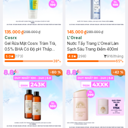
135.000 ₫
145.000 ₫
298.000 ₫
289.000 ₫
Cosrx
L'Oreal
Gel Rửa Mặt Cosrx Tràm Trà,
Nước Tẩy Trang L'Oreal Làm
0.5% BHA Có Độ pH Thấp
Sạch Sâu Trang Điểm 400ml
150ml
(173)
(298)
916/tháng
5.0
4.8
38
%
65
%
-
60
%
-
42
%