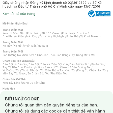
Giấy chứng nhận Đăng ký Kinh doanh số 0313612829 do Sở Kế
hoạch và Đầu tư Thành phố Hồ Chí Minh cấp ngày 13/01/2016
Xem tất cả cửa hàng
Mỹ Phẩm High-End
Trang Điểm Mặt
Kem Lót
/
Kem Nền
/
Phấn Nền
/
BB / CC Cream
/
Phấn Nước Cushion
/
Che Khuyết Điểm
/
Má Hồng
/
Tạo Khối / Highlight
/
Phấn Phủ
/
Xịt Khoá Makeup
Trang Điểm Mắt
Kẻ Mày
/
Kẻ Mắt
/
Phấn Mắt
/
Mascara
Trang Điểm Môi
Son Dưỡng Môi
/
Son Kem / Tint
/
Son Thỏi
/
Son Bóng
/
Tẩy Trang Mắt / Môi
Chăm Sóc Tóc Và Da Đầu
Dầu Gội Và Dầu Xả
/
Dầu Gội
/
Dầu Xả
/
Dầu Gội Khô
/
Dầu Gội Xả 2in1
/
Bộ Gội Xả
/
Tẩy Tế Bào Chết Da Đầu
/
Mặt Nạ / Kem Ủ Tóc
/
Serum / Dầu Dưỡng Tóc
/
Xịt Dưỡng Tóc
/
Thuốc Nhuộm Tóc
/
Sản Phẩm Tạo Kiểu Tóc
/
Dụng Cụ Chăm Sóc Tóc
/
Máy Sấy Tóc
/
Lược
/
Bộ Chăm Sóc Tóc
/
Phụ Kiện Tóc
Chăm Sóc Cơ Thể
Kem Tẩy Lông
/
Dụng Cụ Tẩy Lông
Nước Hoa
Nước Hoa Nữ
/
Nước Hoa Nam
/
Nước Hoa Cao Cấp
/
Xịt Thơm Toàn Thân
/
Nước Hoa Vùng Kín
Notice about cookies usage
BIỂU NGỮ COOKIE
Chăm Sóc Cá Nhân
Chúng tôi quan tâm đến quyền riêng tư của bạn.
Chống Muỗi
/
Khẩu Trang
/
Máy Massage
/
Mặt Nạ Xông Hơi
/
Nước Rửa Tay
/
Sản Phẩm Chăm Sóc Khác
/
Bàn Chải Đánh Răng
/
Bàn Chải Điện
/
Chúng tôi sử dụng các cookie cần thiết để vận hành
Hỗ Trợ Trắng Răng
/
Kem Đánh Răng
/
Máy Tăm Nước
/
Nước Súc Miệng
/