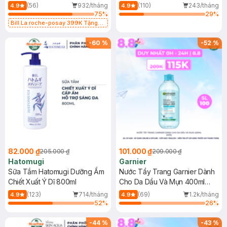
Dụng 40ml
40ml
(56)
932/tháng
(110)
243/tháng
4.9
4.9
75
%
29
%
Bill La roche-posay 399K Tặng
Gel rửa mặt da dầu nhạy cảm 50ml
(SL có hạn)
-
60
%
-
52
%
82.000 ₫
101.000 ₫
205.000 ₫
209.000 ₫
Hatomugi
Garnier
Sữa Tắm Hatomugi Dưỡng Ẩm
Nước Tẩy Trang Garnier Dành
Chiết Xuất Ý Dĩ 800ml
Cho Da Dầu Và Mụn 400ml
(Mới)
(123)
714/tháng
(69)
1.2k/tháng
4.9
4.9
52
%
26
%
-
44
%
-
43
%