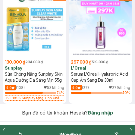
130.000 ₫
297.000 ₫
234.000 ₫
519.000 ₫
Sunplay
L'Oreal
Sữa Chống Nắng Sunplay Skin
Serum L'Oreal Hyaluronic Acid
Aqua Dưỡng Da Sáng Mịn 55g
Cấp Ẩm Sáng Da 30ml
(108)
531/tháng
(27)
279/tháng
4.9
4.9
74
%
40
%
Bill 199K Sunplay tặng Tinh Chất
Chống Nắng 7g trị giá 30K (SL có
hạn)
Bạn đã có tài khoản Hasaki?
Đăng nhập