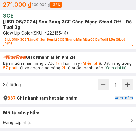
271.000 ₫
400.000 ₫
-
32
%
3CE
[HSD 06/2024] Son Bóng 3CE Căng Mọng Stand Off - Đỏ
Tươi 3g
Glow Lip Color
(SKU:
422216544
)
BILL 319K 3CE Tặng 01 Son Kem Lì 3CE Nhung Mịn Màu 03 Daffodil 1.5g (SL có
hạn)
Giao Nhanh Miễn Phí 2H
Bạn muốn nhận hàng trước
17h
hôm nay (
Miễn phí
). Đặt hàng trong
57 phút
tới và chọn giao hàng
2H
ở bước thanh toán.
Xem chi tiết
Số lượng:
337
Chi nhánh tạm hết sản phẩm
Xem thêm
Mô tả sản phẩm
Đang cập nhật