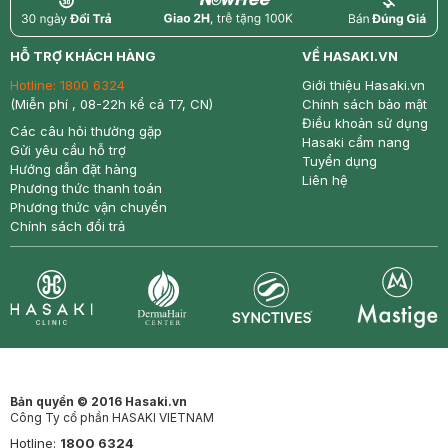
return
nowfree
price
HỖ TRỢ KHÁCH HÀNG
VỀ HASAKI.VN
Hotline:
1800 6324
Giới thiệu Hasaki.vn
(Miễn phí , 08-22h kể cả T7, CN)
Chính sách bảo mật
Điều khoản sử dụng
Các câu hỏi thường gặp
Hasaki cẩm nang
Gửi yêu cầu hỗ trợ
Tuyển dụng
Hướng dẫn đặt hàng
Liên hệ
Phương thức thanh toán
Phương thức vận chuyển
Chính sách đổi trả
Synctives
Clinic
Dermahair
Mastige
Bản quyền © 2016 Hasaki.vn
Công Ty cổ phần HASAKI VIETNAM
Hotline:
1800 6324