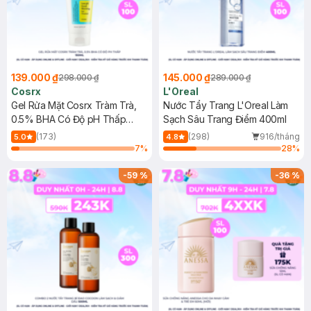
139.000 ₫
145.000 ₫
298.000 ₫
289.000 ₫
Cosrx
L'Oreal
Gel Rửa Mặt Cosrx Tràm Trà,
Nước Tẩy Trang L'Oreal Làm
0.5% BHA Có Độ pH Thấp
Sạch Sâu Trang Điểm 400ml
150ml
(173)
(298)
916/tháng
5.0
4.8
7
%
28
%
-
59
%
-
36
%