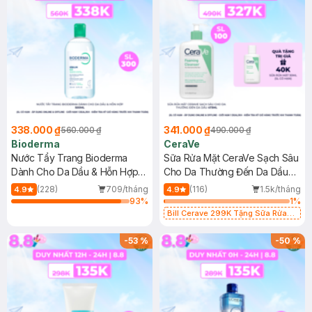
338.000 ₫
341.000 ₫
560.000 ₫
490.000 ₫
Bioderma
CeraVe
Nước Tẩy Trang Bioderma
Sữa Rửa Mặt CeraVe Sạch Sâu
Dành Cho Da Dầu & Hỗn Hợp
Cho Da Thường Đến Da Dầu
500ml
473ml
(228)
709/tháng
(116)
1.5k/tháng
4.9
4.9
93
%
1
%
Bill Cerave 299K Tặng Sữa Rửa
Mặt Cerave 30ml (SL có hạn)
-
53
%
-
50
%