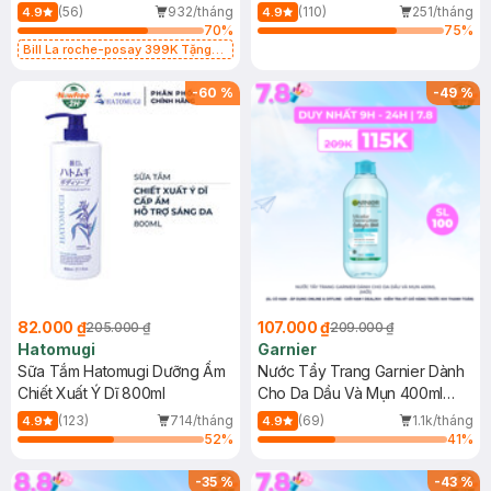
Dụng 40ml
40ml
(56)
932/tháng
(110)
251/tháng
4.9
4.9
70
%
75
%
Bill La roche-posay 399K Tặng
Gel rửa mặt da dầu nhạy cảm 50ml
(SL có hạn)
-
60
%
-
49
%
82.000 ₫
107.000 ₫
205.000 ₫
209.000 ₫
Hatomugi
Garnier
Sữa Tắm Hatomugi Dưỡng Ẩm
Nước Tẩy Trang Garnier Dành
Chiết Xuất Ý Dĩ 800ml
Cho Da Dầu Và Mụn 400ml
(Mới)
(123)
714/tháng
(69)
1.1k/tháng
4.9
4.9
52
%
41
%
-
35
%
-
43
%