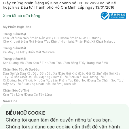
Giấy chứng nhận Đăng ký Kinh doanh số 0313612829 do Sở Kế
hoạch và Đầu tư Thành phố Hồ Chí Minh cấp ngày 13/01/2016
Xem tất cả cửa hàng
Mỹ Phẩm High-End
Trang Điểm Mặt
Kem Lót
/
Kem Nền
/
Phấn Nền
/
BB / CC Cream
/
Phấn Nước Cushion
/
Che Khuyết Điểm
/
Má Hồng
/
Tạo Khối / Highlight
/
Phấn Phủ
/
Xịt Khoá Makeup
Trang Điểm Mắt
Kẻ Mày
/
Kẻ Mắt
/
Phấn Mắt
/
Mascara
Trang Điểm Môi
Son Dưỡng Môi
/
Son Kem / Tint
/
Son Thỏi
/
Son Bóng
/
Tẩy Trang Mắt / Môi
Chăm Sóc Tóc Và Da Đầu
Dầu Gội Và Dầu Xả
/
Dầu Gội
/
Dầu Xả
/
Dầu Gội Khô
/
Dầu Gội Xả 2in1
/
Bộ Gội Xả
/
Tẩy Tế Bào Chết Da Đầu
/
Mặt Nạ / Kem Ủ Tóc
/
Serum / Dầu Dưỡng Tóc
/
Xịt Dưỡng Tóc
/
Thuốc Nhuộm Tóc
/
Sản Phẩm Tạo Kiểu Tóc
/
Dụng Cụ Chăm Sóc Tóc
/
Máy Sấy Tóc
/
Lược
/
Bộ Chăm Sóc Tóc
/
Phụ Kiện Tóc
Chăm Sóc Cơ Thể
Kem Tẩy Lông
/
Dụng Cụ Tẩy Lông
Nước Hoa
Nước Hoa Nữ
/
Nước Hoa Nam
/
Nước Hoa Cao Cấp
/
Xịt Thơm Toàn Thân
/
Nước Hoa Vùng Kín
Notice about cookies usage
BIỂU NGỮ COOKIE
Chăm Sóc Cá Nhân
Chúng tôi quan tâm đến quyền riêng tư của bạn.
Chống Muỗi
/
Khẩu Trang
/
Máy Massage
/
Mặt Nạ Xông Hơi
/
Nước Rửa Tay
/
Sản Phẩm Chăm Sóc Khác
/
Bàn Chải Đánh Răng
/
Bàn Chải Điện
/
Chúng tôi sử dụng các cookie cần thiết để vận hành
Hỗ Trợ Trắng Răng
/
Kem Đánh Răng
/
Máy Tăm Nước
/
Nước Súc Miệng
/