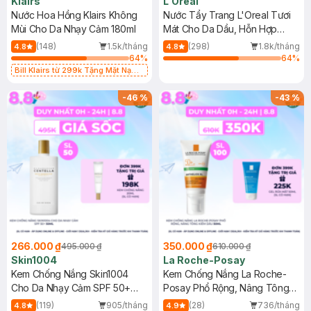
Klairs
L'Oreal
Nước Hoa Hồng Klairs Không
Nước Tẩy Trang L'Oreal Tươi
Mùi Cho Da Nhạy Cảm 180ml
Mát Cho Da Dầu, Hỗn Hợp
400ml
(148)
1.5k/tháng
(298)
1.8k/tháng
4.8
4.8
64
%
64
%
Bill Klairs từ 299k Tặng Mặt Nạ
Làm Dịu Da & Kiểm Soát Dầu Nhờn
25ml (SL Có Hạn)
-
46
%
-
43
%
266.000 ₫
350.000 ₫
495.000 ₫
610.000 ₫
Skin1004
La Roche-Posay
Kem Chống Nắng Skin1004
Kem Chống Nắng La Roche-
Cho Da Nhạy Cảm SPF 50+
Posay Phổ Rộng, Nâng Tông
50ml
Kiềm Dầu 50ml
(119)
905/tháng
(28)
736/tháng
4.8
4.9