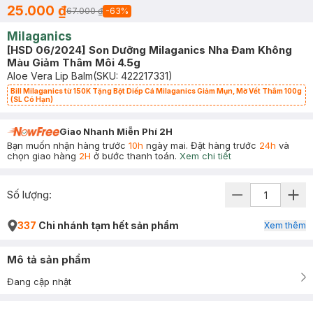
25.000 ₫
67.000 ₫
-
63
%
Milaganics
[HSD 06/2024] Son Dưỡng Milaganics Nha Đam Không
Màu Giảm Thâm Môi 4.5g
Aloe Vera Lip Balm
(SKU:
422217331
)
Bill Milaganics từ 150K Tặng Bột Diếp Cá Milaganics Giảm Mụn, Mờ Vết Thâm 100g
(SL Có Hạn)
Giao Nhanh Miễn Phí 2H
Bạn muốn nhận hàng trước
10h
ngày mai. Đặt hàng trước
24h
và
chọn giao hàng
2H
ở bước thanh toán.
Xem chi tiết
Số lượng:
337
Chi nhánh tạm hết sản phẩm
Xem thêm
Mô tả sản phẩm
Đang cập nhật