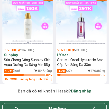
152.000 ₫
297.000 ₫
234.000 ₫
519.000 ₫
Sunplay
L'Oreal
Sữa Chống Nắng Sunplay Skin
Serum L'Oreal Hyaluronic Acid
Aqua Dưỡng Da Sáng Mịn 55g
Cấp Ẩm Sáng Da 30ml
(108)
454/tháng
(27)
279/tháng
4.9
4.9
48
%
8
%
Bill 199K Sunplay tặng Tinh Chất
Chống Nắng 7g trị giá 30K (SL có
hạn)
Bạn đã có tài khoản Hasaki?
Đăng nhập