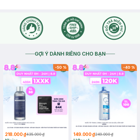
GỢI Ý DÀNH RIÊNG CHO BẠN
-
50
%
-
40
%
218.000 ₫
149.000 ₫
435.000 ₫
249.000 ₫