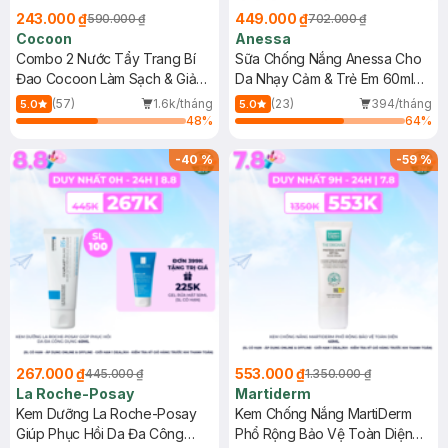
243.000 ₫
449.000 ₫
590.000 ₫
702.000 ₫
Cocoon
Anessa
Combo 2 Nước Tẩy Trang Bí
Sữa Chống Nắng Anessa Cho
Đao Cocoon Làm Sạch & Giảm
Da Nhạy Cảm & Trẻ Em 60ml
Dầu 500ml
(Mới)
(57)
1.6k/tháng
(23)
394/tháng
5.0
5.0
48
%
64
%
-
40
%
-
59
%
267.000 ₫
553.000 ₫
445.000 ₫
1.350.000 ₫
La Roche-Posay
Martiderm
Kem Dưỡng La Roche-Posay
Kem Chống Nắng MartiDerm
Giúp Phục Hồi Da Đa Công
Phổ Rộng Bảo Vệ Toàn Diện