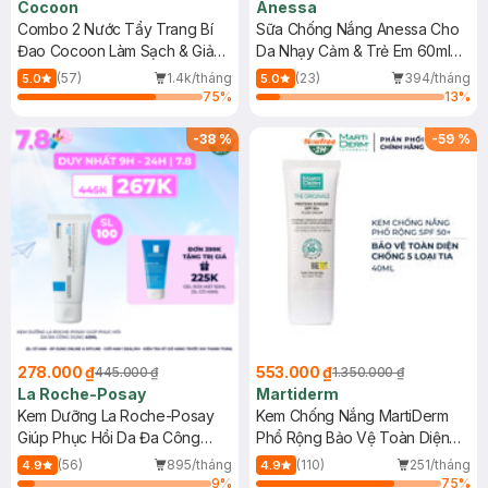
Cocoon
Anessa
Combo 2 Nước Tẩy Trang Bí
Sữa Chống Nắng Anessa Cho
Đao Cocoon Làm Sạch & Giảm
Da Nhạy Cảm & Trẻ Em 60ml
Dầu 500ml
(Mới)
(57)
1.4k/tháng
(23)
394/tháng
5.0
5.0
75
%
13
%
-
38
%
-
59
%
278.000 ₫
553.000 ₫
445.000 ₫
1.350.000 ₫
La Roche-Posay
Martiderm
Kem Dưỡng La Roche-Posay
Kem Chống Nắng MartiDerm
Giúp Phục Hồi Da Đa Công
Phổ Rộng Bảo Vệ Toàn Diện
Dụng 40ml
40ml
(56)
895/tháng
(110)
251/tháng
4.9
4.9
9
%
75
%