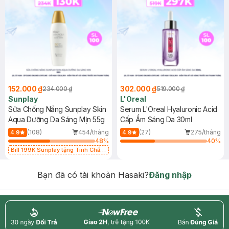
152.000 ₫
302.000 ₫
234.000 ₫
519.000 ₫
Sunplay
L'Oreal
Sữa Chống Nắng Sunplay Skin
Serum L'Oreal Hyaluronic Acid
Aqua Dưỡng Da Sáng Mịn 55g
Cấp Ẩm Sáng Da 30ml
(108)
454/tháng
(27)
275/tháng
4.9
4.9
48
%
40
%
Bill 199K Sunplay tặng Tinh Chất
Chống Nắng 7g trị giá 30K (SL có
hạn)
Bạn đã có tài khoản Hasaki?
Đăng nhập