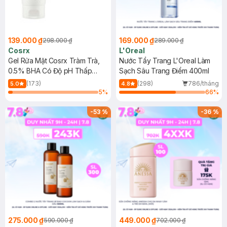
139.000 ₫
169.000 ₫
298.000 ₫
289.000 ₫
Cosrx
L'Oreal
Gel Rửa Mặt Cosrx Tràm Trà,
Nước Tẩy Trang L'Oreal Làm
0.5% BHA Có Độ pH Thấp
Sạch Sâu Trang Điểm 400ml
150ml
(173)
(298)
786/tháng
5.0
4.8
5
%
66
%
-
53
%
-
36
%
275.000 ₫
449.000 ₫
590.000 ₫
702.000 ₫