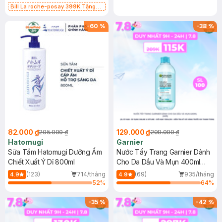
Bill La roche-posay 399K Tặng
Gel rửa mặt da dầu nhạy cảm 50ml
(SL có hạn)
-
60
%
-
38
%
82.000 ₫
129.000 ₫
205.000 ₫
209.000 ₫
Hatomugi
Garnier
Sữa Tắm Hatomugi Dưỡng Ẩm
Nước Tẩy Trang Garnier Dành
Chiết Xuất Ý Dĩ 800ml
Cho Da Dầu Và Mụn 400ml
(Mới)
(123)
714/tháng
(69)
935/tháng
4.9
4.9
52
%
64
%
-
35
%
-
42
%