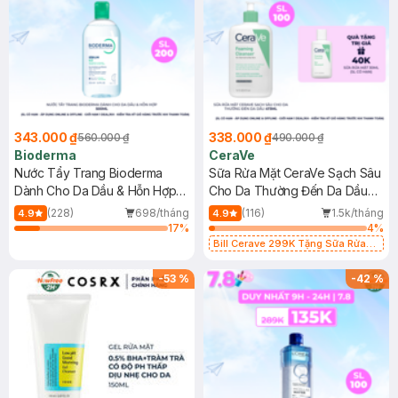
343.000 ₫
338.000 ₫
560.000 ₫
490.000 ₫
Bioderma
CeraVe
Nước Tẩy Trang Bioderma
Sữa Rửa Mặt CeraVe Sạch Sâu
Dành Cho Da Dầu & Hỗn Hợp
Cho Da Thường Đến Da Dầu
500ml
473ml
(228)
698/tháng
(116)
1.5k/tháng
4.9
4.9
17
%
4
%
Bill Cerave 299K Tặng Sữa Rửa
Mặt Cerave 30ml (SL có hạn)
-
53
%
-
42
%