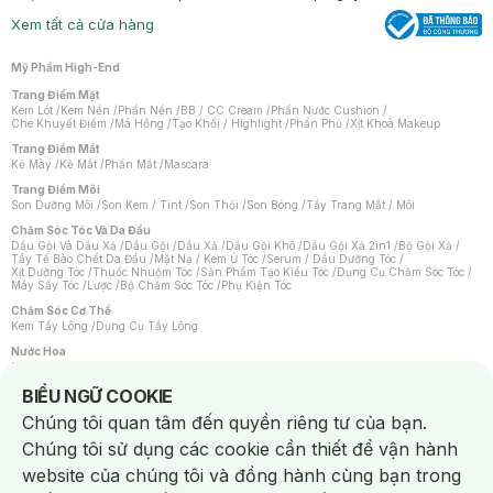
Xem tất cả cửa hàng
Mỹ Phẩm High-End
Trang Điểm Mặt
Kem Lót
/
Kem Nền
/
Phấn Nền
/
BB / CC Cream
/
Phấn Nước Cushion
/
Che Khuyết Điểm
/
Má Hồng
/
Tạo Khối / Highlight
/
Phấn Phủ
/
Xịt Khoá Makeup
Trang Điểm Mắt
Kẻ Mày
/
Kẻ Mắt
/
Phấn Mắt
/
Mascara
Trang Điểm Môi
Son Dưỡng Môi
/
Son Kem / Tint
/
Son Thỏi
/
Son Bóng
/
Tẩy Trang Mắt / Môi
Chăm Sóc Tóc Và Da Đầu
Dầu Gội Và Dầu Xả
/
Dầu Gội
/
Dầu Xả
/
Dầu Gội Khô
/
Dầu Gội Xả 2in1
/
Bộ Gội Xả
/
Tẩy Tế Bào Chết Da Đầu
/
Mặt Nạ / Kem Ủ Tóc
/
Serum / Dầu Dưỡng Tóc
/
Xịt Dưỡng Tóc
/
Thuốc Nhuộm Tóc
/
Sản Phẩm Tạo Kiểu Tóc
/
Dụng Cụ Chăm Sóc Tóc
/
Máy Sấy Tóc
/
Lược
/
Bộ Chăm Sóc Tóc
/
Phụ Kiện Tóc
Chăm Sóc Cơ Thể
Kem Tẩy Lông
/
Dụng Cụ Tẩy Lông
Nước Hoa
Nước Hoa Nữ
/
Nước Hoa Nam
/
Nước Hoa Cao Cấp
/
Xịt Thơm Toàn Thân
/
Nước Hoa Vùng Kín
Notice about cookies usage
BIỂU NGỮ COOKIE
Chăm Sóc Cá Nhân
Chúng tôi quan tâm đến quyền riêng tư của bạn.
Chống Muỗi
/
Khẩu Trang
/
Máy Massage
/
Mặt Nạ Xông Hơi
/
Nước Rửa Tay
/
Sản Phẩm Chăm Sóc Khác
/
Bàn Chải Đánh Răng
/
Bàn Chải Điện
/
Chúng tôi sử dụng các cookie cần thiết để vận hành
Hỗ Trợ Trắng Răng
/
Kem Đánh Răng
/
Máy Tăm Nước
/
Nước Súc Miệng
/
Tăm / Chỉ Nha Khoa
/
Xịt Thơm Miệng
/
Dung Dịch Vệ Sinh
/
Dưỡng Vùng Kín
/
website của chúng tôi và đồng hành cùng bạn trong
Khăn Ướt Vệ Sinh Vùng Kín
/
Băng Vệ Sinh
/
Tampon
/
Bọt Cạo Râu
/
Dao Cạo Râu
/
Máy Cạo Râu