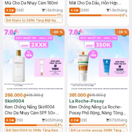
Mùi Cho Da Nhạy Cảm 180ml
Mát Cho Da Dầu, Hỗn Hợp
400ml
(148)
1.6k/tháng
(298)
1.9k/tháng
4.8
4.8
11
%
64
%
Bill Klairs từ 299k Tặng Mặt Nạ
Làm Dịu Da & Kiểm Soát Dầu Nhờn
25ml (SL Có Hạn)
-
46
%
-
38
%
266.000 ₫
381.000 ₫
495.000 ₫
610.000 ₫
Skin1004
La Roche-Posay
Kem Chống Nắng Skin1004
Kem Chống Nắng La Roche-
Cho Da Nhạy Cảm SPF 50+
Posay Phổ Rộng, Nâng Tông
50ml
Kiềm Dầu 50ml
(119)
905/tháng
(28)
676/tháng
4.8
4.9
64
%
4
%
Bill Skin1004 từ 399k Tặng Kem
Bill La roche-posay 399K Tặng