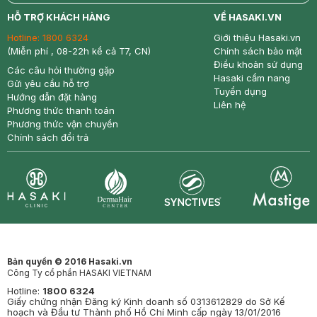
return
nowfree
price
HỖ TRỢ KHÁCH HÀNG
VỀ HASAKI.VN
Hotline:
1800 6324
Giới thiệu Hasaki.vn
(Miễn phí , 08-22h kể cả T7, CN)
Chính sách bảo mật
Điều khoản sử dụng
Các câu hỏi thường gặp
Hasaki cẩm nang
Gửi yêu cầu hỗ trợ
Tuyển dụng
Hướng dẫn đặt hàng
Liên hệ
Phương thức thanh toán
Phương thức vận chuyển
Chính sách đổi trả
Synctives
Clinic
Dermahair
Mastige
Bản quyền © 2016 Hasaki.vn
Công Ty cổ phần HASAKI VIETNAM
Hotline:
1800 6324
Giấy chứng nhận Đăng ký Kinh doanh số 0313612829 do Sở Kế
hoạch và Đầu tư Thành phố Hồ Chí Minh cấp ngày 13/01/2016