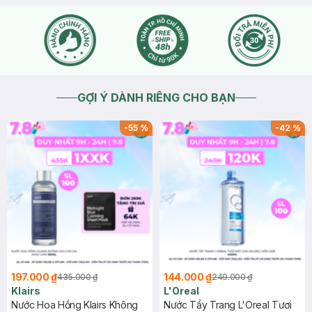
GỢI Ý DÀNH RIÊNG CHO BẠN
-
55
%
-
42
%
197.000 ₫
144.000 ₫
435.000 ₫
249.000 ₫
Klairs
L'Oreal
Nước Hoa Hồng Klairs Không
Nước Tẩy Trang L'Oreal Tươi