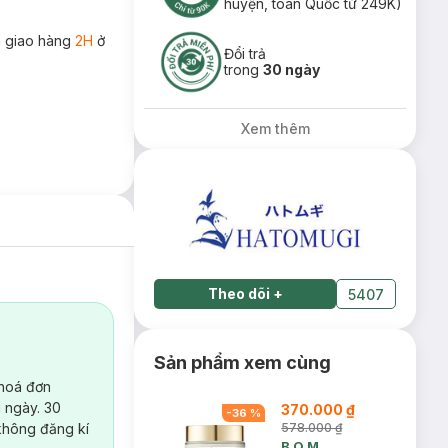
huyện, toàn Quốc từ 249K)
 giao hàng
2H
ở
Đổi trả
trong
30 ngày
Xem thêm
Theo dõi
+
5407
Sản phẩm xem cùng
 hoá đơn
 ngày. 30
370.000 ₫
-
36
%
không đăng kí
578.000 ₫
B.O.M