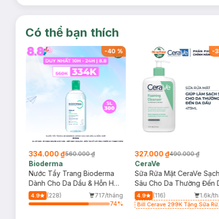
Có thể bạn thích
-
39
%
-
40
%
-
3
334.000 ₫
327.000 ₫
560.000 ₫
490.000 ₫
Bioderma
CeraVe
rma
Nước Tẩy Trang Bioderma
Sữa Rửa Mặt CeraVe Sạc
m
Dành Cho Da Dầu & Hỗn Hợp
Sâu Cho Da Thường Đến 
500ml
Dầu 473ml
/tháng
(228)
717/tháng
(116)
1.6k/t
4.9
4.9
7
%
74
%
Bill Cerave 299K Tặng Sữa Rử
Mặt Cerave 30ml (SL có hạn)