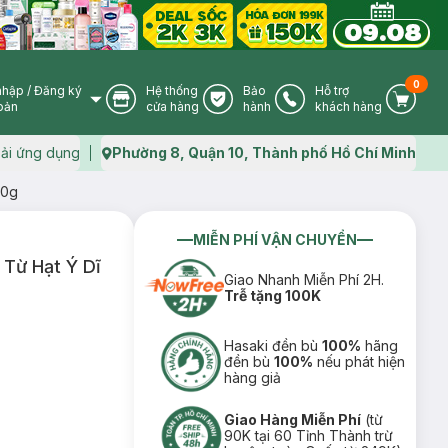
0
nhập
/
Đăng ký
Hệ thống
Bảo
Hỗ trợ
User Icon
Store Icon
Warranty Icon
Phone Icon
Cart I
oản
cửa hàng
hành
khách hàng
ải ứng dụng
Phường 8, Quận 10, Thành phố Hồ Chí Minh
Map icon
30g
MIỄN PHÍ VẬN CHUYỂN
Từ Hạt Ý Dĩ
Giao Nhanh Miễn Phí 2H.
Trễ tặng 100K
Hasaki đền bù
100%
hãng
đền bù
100%
nếu phát hiện
hàng giả
Giao Hàng Miễn Phí
(từ
90K tại 60 Tỉnh Thành trừ