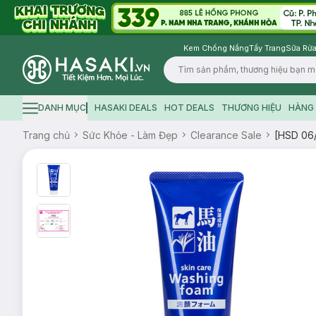
Kem Chống Nắng
Tẩy Trang
Sữa Rửa
Logo
DANH MỤC
HASAKI DEALS
HOT DEALS
THƯƠNG HIỆU
HÀNG 
Hamburger icon
Trang chủ
Sức Khỏe - Làm Đẹp
Clearance Sale
[HSD 06