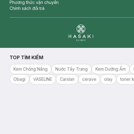
Phương thức vận chuyển
Chính sách đổi trả
Clinic
TOP TÌM KIẾM
Kem Chống Nắng
Nước Tẩy Trang
Kem Dưỡng Ẩm
Obagi
VASELINE
Carslan
cerave
olay
toner k