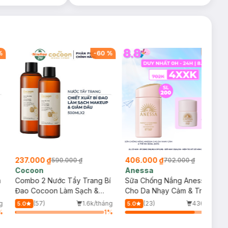
%
-
60
%
-
42
%
237.000 ₫
406.000 ₫
590.000 ₫
702.000 ₫
Cocoon
Anessa
m
Combo 2 Nước Tẩy Trang Bí
Sữa Chống Nắng Anessa
Đao Cocoon Làm Sạch &
Cho Da Nhạy Cảm & Trẻ Em
Giảm Dầu 500ml
60ml (Mới)
g
(57)
1.6k/tháng
(23)
436/tháng
5.0
5.0
%
1
%
83
%