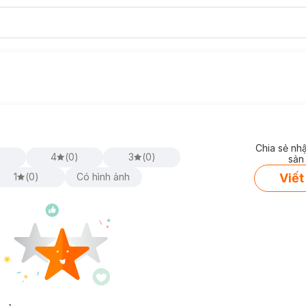
Chia sẻ nh
)
4
(
0
)
3
(
0
)
sản
Viết
1
(
0
)
Có hình ảnh