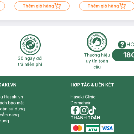
Thêm giỏ hàng
Thêm giỏ hàng
HO
18
n phí 2H
30 ngày đổi trả miễn phí
Thương hiệu uy 
Thương hiệu
30 ngày đổi
uy tín toàn
trả miễn phí
cầu
SAKI.VN
HỢP TÁC & LIÊN KẾT
iệu Hasaki.vn
Hasaki Clinic
sách bảo mật
Dermahair
hoản sử dụng
 cẩm nang
facebook
THANH TOÁN
instagram
tiktok
dụng