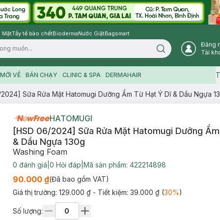
 Mặt
Tẩy tế bào chết
Bioderma
Nước Giặt
Bagsmart
Đăng 
Search icon
Tài kh
T
MỚI VỀ
BÁN CHẠY
CLINIC & SPA
DERMAHAIR
/2024] Sữa Rửa Mặt Hatomugi Dưỡng Ẩm Từ Hạt Ý Dĩ & Dầu Ngựa 1
HATOMUGI
[HSD 06/2024] Sữa Rửa Mặt Hatomugi Dưỡng Ẩm 
& Dầu Ngựa 130g
Washing Foam
0
đánh giá
|
0
Hỏi đáp
|
Mã sản phẩm:
422214898
90.000 ₫
(Đã bao gồm VAT)
Giá thị trường:
129.000 ₫
- Tiết kiệm:
39.000 ₫
(
30
%
)
Số lượng: