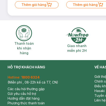
Thêm giỏ hàng
Thêm giỏ hàng
Thanh toán khi nhận hàng
Giao nhanh miễ
Thanh toán
Giao nhanh
khi nhận
miễn phí 2H
hàng
HỖ TRỢ KHÁCH HÀNG
VỀ HA
Giới th
Hotline:
1800 6324
Chính 
(Miễn phí , 08-22h kể cả T7, CN)
Điều k
Các câu hỏi thường gặp
Hasaki
Gửi yêu cầu hỗ trợ
Tuyển 
Hướng dẫn đặt hàng
Liên hệ
Phương thức thanh toán