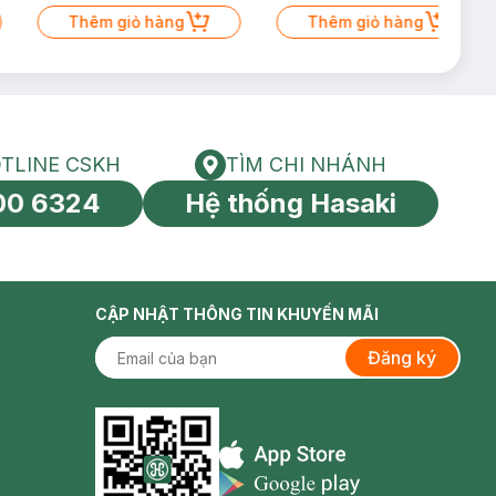
Thêm giỏ hàng
Thêm giỏ hàng
TLINE CSKH
TÌM CHI NHÁNH
HOTLINE CSKH
Tìm chi nhánh
00 6324
Hệ thống Hasaki
tín toàn cầu
CẬP NHẬT THÔNG TIN KHUYẾN MÃI
Đăng ký
Appstore icon