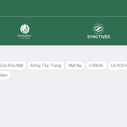
master card
ATM card
visa card
Synctives
Dermahair
Sữa Rửa Mặt
Bông Tẩy Trang
Mặt Nạ
LOREAL
LA ROC
lairs