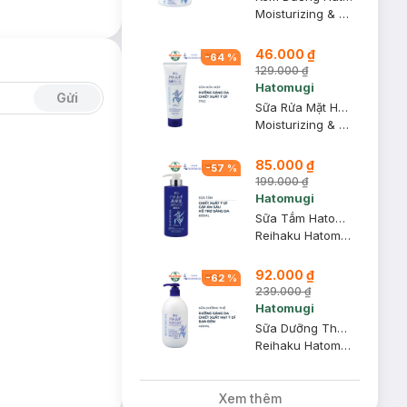
Moisturizing & Conditioning The Milky Cream
46.000 ₫
-
64
%
129.000 ₫
Hatomugi
Gửi
Sữa Rửa Mặt Hatomugi Ý Dĩ Hỗ Trợ Dưỡng Ẩm, Sáng Da 170g
Moisturizing & Facial Washing - The Facial Foam
85.000 ₫
-
57
%
199.000 ₫
Hatomugi
Sữa Tắm Hatomugi Cấp Ẩm Sâu, Hỗ Trợ Sáng Da 600ml
Reihaku Hatomugi High Moisturizing Body Soap
92.000 ₫
-
62
%
239.000 ₫
Hatomugi
Sữa Dưỡng Thể Hatomugi Làm Sáng Da Ban Đêm 400ml
Reihaku Hatomugi Body Milk
Xem thêm