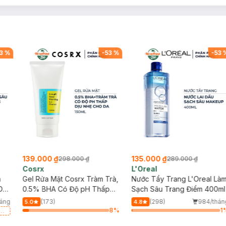
3
%
-
53
%
-
53
139.000 ₫
135.000 ₫
298.000 ₫
289.000 ₫
Cosrx
L'Oreal
h
Gel Rửa Mặt Cosrx Tràm Trà,
Nước Tẩy Trang L'Oreal Là
Da
0.5% BHA Có Độ pH Thấp
Sạch Sâu Trang Điểm 400ml
150ml
háng
(173)
(298)
984/thán
5.0
4.8
8
%
1
a