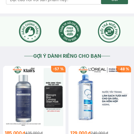
GỢI Ý DÀNH RIÊNG CHO BẠN
-
57
%
-
48
%
185.000 ₫
129.000 ₫
435.000 ₫
249.000 ₫