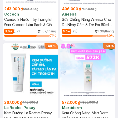
243.000 ₫
406.000 ₫
590.000 ₫
702.000 ₫
Cocoon
Anessa
Combo 2 Nước Tẩy Trang Bí
Sữa Chống Nắng Anessa Cho
Đao Cocoon Làm Sạch & Giảm
Da Nhạy Cảm & Trẻ Em 60ml
Dầu 500ml
(Mới)
(57)
1.6k/tháng
(23)
436/tháng
5.0
5.0
71
%
69
%
-
40
%
-
58
%
267.000 ₫
572.000 ₫
445.000 ₫
1.350.000 ₫
La Roche-Posay
Martiderm
Kem Dưỡng La Roche-Posay
Kem Chống Nắng MartiDerm