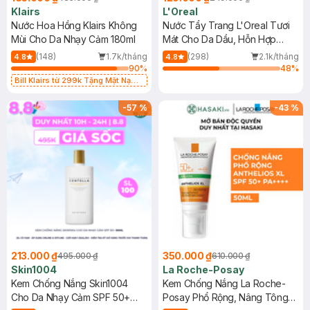
Klairs
L'Oreal
Nước Hoa Hồng Klairs Không
Nước Tẩy Trang L'Oreal Tươi
Mùi Cho Da Nhạy Cảm 180ml
Mát Cho Da Dầu, Hỗn Hợp
400ml
(148)
1.7k/tháng
(298)
2.1k/tháng
4.8
4.8
90
%
48
%
Bill Klairs từ 299k Tặng Mặt Nạ
Làm Dịu Da & Kiểm Soát Dầu Nhờn
25ml (SL Có Hạn)
-
57
%
-
43
%
213.000 ₫
350.000 ₫
495.000 ₫
610.000 ₫
Skin1004
La Roche-Posay
Kem Chống Nắng Skin1004
Kem Chống Nắng La Roche-
Cho Da Nhạy Cảm SPF 50+
Posay Phổ Rộng, Nâng Tông