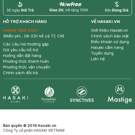
return
nowfree
price
HỖ TRỢ KHÁCH HÀNG
VỀ HASAKI.VN
Hotline:
1800 6324
Giới thiệu Hasaki.vn
(Miễn phí , 08-22h kể cả T7, CN)
Chính sách bảo mật
Điều khoản sử dụng
Các câu hỏi thường gặp
Hasaki cẩm nang
Gửi yêu cầu hỗ trợ
Tuyển dụng
Hướng dẫn đặt hàng
Liên hệ
Phương thức thanh toán
Phương thức vận chuyển
Chính sách đổi trả
Synctives
Clinic
Dermahair
Mastige
Bản quyền © 2016 Hasaki.vn
Công Ty cổ phần HASAKI VIETNAM