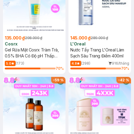
135.000 ₫
145.000 ₫
298.000 ₫
289.000 ₫
Cosrx
L'Oreal
Gel Rửa Mặt Cosrx Tràm Trà,
Nước Tẩy Trang L'Oreal Làm
0.5% BHA Có Độ pH Thấp
Sạch Sâu Trang Điểm 400ml
150ml
(173)
(298)
916/tháng
5.0
4.8
70
%
70
%
-
59
%
-
42
%