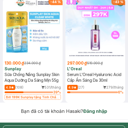
-
44
%
-
43
%
130.000 ₫
297.000 ₫
234.000 ₫
519.000 ₫
Sunplay
L'Oreal
Sữa Chống Nắng Sunplay Skin
Serum L'Oreal Hyaluronic Acid
Aqua Dưỡng Da Sáng Mịn 55g
Cấp Ẩm Sáng Da 30ml
(108)
531/tháng
(27)
279/tháng
4.9
4.9
39
%
6
%
Bill 199K Sunplay tặng Tinh Chất
Chống Nắng 7g trị giá 30K (SL có
hạn)
Bạn đã có tài khoản Hasaki?
Đăng nhập