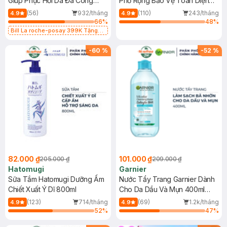
Giúp Phục Hồi Da Đa Công
Phổ Rộng Bảo Vệ Toàn Diện
Dụng 40ml
40ml
(56)
932/tháng
(110)
243/tháng
4.9
4.9
66
%
48
%
Bill La roche-posay 399K Tặng
Gel rửa mặt da dầu nhạy cảm 50ml
(SL có hạn)
-
60
%
-
52
%
82.000 ₫
101.000 ₫
205.000 ₫
209.000 ₫
Hatomugi
Garnier
Sữa Tắm Hatomugi Dưỡng Ẩm
Nước Tẩy Trang Garnier Dành
Chiết Xuất Ý Dĩ 800ml
Cho Da Dầu Và Mụn 400ml
(Mới)
(123)
714/tháng
(69)
1.2k/tháng
4.9
4.9
52
%
47
%