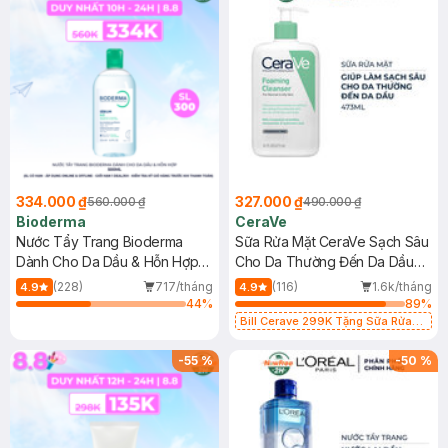
334.000 ₫
327.000 ₫
560.000 ₫
490.000 ₫
Bioderma
CeraVe
Nước Tẩy Trang Bioderma
Sữa Rửa Mặt CeraVe Sạch Sâu
Dành Cho Da Dầu & Hỗn Hợp
Cho Da Thường Đến Da Dầu
500ml
473ml
(228)
717/tháng
(116)
1.6k/tháng
4.9
4.9
44
%
89
%
Bill Cerave 299K Tặng Sữa Rửa
Mặt Cerave 30ml (SL có hạn)
-
55
%
-
50
%