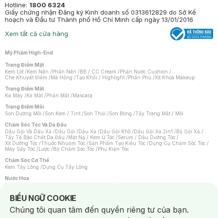
Hotline:
1800 6324
Giấy chứng nhận Đăng ký Kinh doanh số 0313612829 do Sở Kế
hoạch và Đầu tư Thành phố Hồ Chí Minh cấp ngày 13/01/2016
Xem tất cả cửa hàng
Mỹ Phẩm High-End
Trang Điểm Mặt
Kem Lót
/
Kem Nền
/
Phấn Nền
/
BB / CC Cream
/
Phấn Nước Cushion
/
Che Khuyết Điểm
/
Má Hồng
/
Tạo Khối / Highlight
/
Phấn Phủ
/
Xịt Khoá Makeup
Trang Điểm Mắt
Kẻ Mày
/
Kẻ Mắt
/
Phấn Mắt
/
Mascara
Trang Điểm Môi
Son Dưỡng Môi
/
Son Kem / Tint
/
Son Thỏi
/
Son Bóng
/
Tẩy Trang Mắt / Môi
Chăm Sóc Tóc Và Da Đầu
Dầu Gội Và Dầu Xả
/
Dầu Gội
/
Dầu Xả
/
Dầu Gội Khô
/
Dầu Gội Xả 2in1
/
Bộ Gội Xả
/
Tẩy Tế Bào Chết Da Đầu
/
Mặt Nạ / Kem Ủ Tóc
/
Serum / Dầu Dưỡng Tóc
/
Xịt Dưỡng Tóc
/
Thuốc Nhuộm Tóc
/
Sản Phẩm Tạo Kiểu Tóc
/
Dụng Cụ Chăm Sóc Tóc
/
Máy Sấy Tóc
/
Lược
/
Bộ Chăm Sóc Tóc
/
Phụ Kiện Tóc
Chăm Sóc Cơ Thể
Kem Tẩy Lông
/
Dụng Cụ Tẩy Lông
Nước Hoa
Nước Hoa Nữ
/
Nước Hoa Nam
/
Nước Hoa Cao Cấp
/
Xịt Thơm Toàn Thân
/
Nước Hoa Vùng Kín
Notice about cookies usage
BIỂU NGỮ COOKIE
Chăm Sóc Cá Nhân
Chúng tôi quan tâm đến quyền riêng tư của bạn.
Chống Muỗi
/
Khẩu Trang
/
Máy Massage
/
Mặt Nạ Xông Hơi
/
Nước Rửa Tay
/
Sản Phẩm Chăm Sóc Khác
/
Bàn Chải Đánh Răng
/
Bàn Chải Điện
/