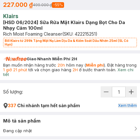
227.000 ₫
499.000 ₫
-
55
%
Klairs
[HSD 06/2024] Sữa Rửa Mặt Klairs Dạng Bọt Cho Da
Nhạy Cảm 100ml
Rich Moist Foaming Cleanser
(SKU:
422215251
)
Bill Klairs từ 299k Tặng Mặt Nạ Làm Dịu Da & Kiểm Soát Dầu Nhờn 25ml (SL Có
Hạn)
Giao Nhanh Miễn Phí 2H
Bạn muốn nhận hàng trước
20h
hôm nay (
Miễn phí
). Đặt hàng trong
1 giờ 21 phút
tới và chọn giao hàng
2H
ở bước thanh toán.
Xem chi
tiết
Số lượng:
337
Chi nhánh tạm hết sản phẩm
Xem thêm
Mô tả sản phẩm
Đang cập nhật