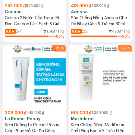
252.000 ₫
418.000 ₫
590.000 ₫
702.000 ₫
Cocoon
Anessa
Combo 2 Nước Tẩy Trang Bí
Sữa Chống Nắng Anessa Cho
Đao Cocoon Làm Sạch & Giảm
Da Nhạy Cảm & Trẻ Em 60ml
Dầu 500ml
(Mới)
(57)
1.5k/tháng
(23)
423/tháng
5.0
5.0
85
%
90
%
-
31
%
-
55
%
308.000 ₫
601.000 ₫
445.000 ₫
1.350.000 ₫
La Roche-Posay
Martiderm
Kem Dưỡng La Roche-Posay
Kem Chống Nắng MartiDerm
Giúp Phục Hồi Da Đa Công
Phổ Rộng Bảo Vệ Toàn Diện