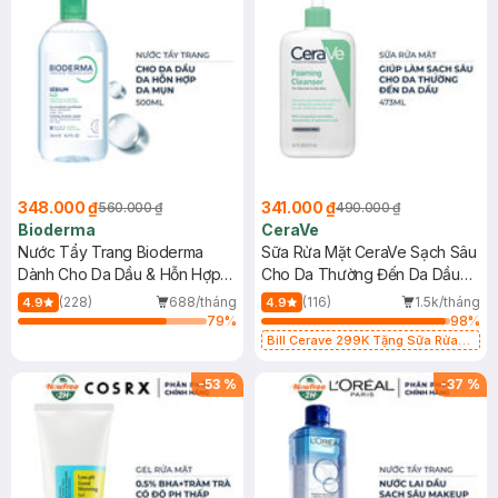
348.000 ₫
341.000 ₫
560.000 ₫
490.000 ₫
Bioderma
CeraVe
Nước Tẩy Trang Bioderma
Sữa Rửa Mặt CeraVe Sạch Sâu
Dành Cho Da Dầu & Hỗn Hợp
Cho Da Thường Đến Da Dầu
500ml
473ml
(228)
688/tháng
(116)
1.5k/tháng
4.9
4.9
79
%
98
%
Bill Cerave 299K Tặng Sữa Rửa
Mặt Cerave 30ml (SL có hạn)
-
53
%
-
37
%