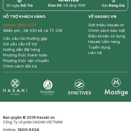
return
nowfree
price
HỖ TRỢ KHÁCH HÀNG
VỀ HASAKI.VN
Hotline:
1800 6324
Giới thiệu Hasaki.vn
(Miễn phí , 08-22h kể cả T7, CN)
Chính sách bảo mật
Điều khoản sử dụng
Các câu hỏi thường gặp
Hasaki cẩm nang
Gửi yêu cầu hỗ trợ
Tuyển dụng
Hướng dẫn đặt hàng
Liên hệ
Phương thức thanh toán
Phương thức vận chuyển
Chính sách đổi trả
Synctives
Clinic
Dermahair
Mastige
Bản quyền © 2016 Hasaki.vn
Công Ty cổ phần HASAKI VIETNAM
Hotline:
1800 6324