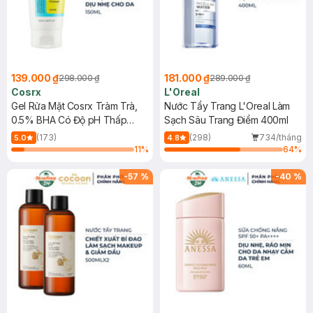
139.000 ₫
181.000 ₫
298.000 ₫
289.000 ₫
Cosrx
L'Oreal
Gel Rửa Mặt Cosrx Tràm Trà,
Nước Tẩy Trang L'Oreal Làm
0.5% BHA Có Độ pH Thấp
Sạch Sâu Trang Điểm 400ml
150ml
(173)
(298)
734/tháng
5.0
4.8
11
%
64
%
-
57
%
-
40
%