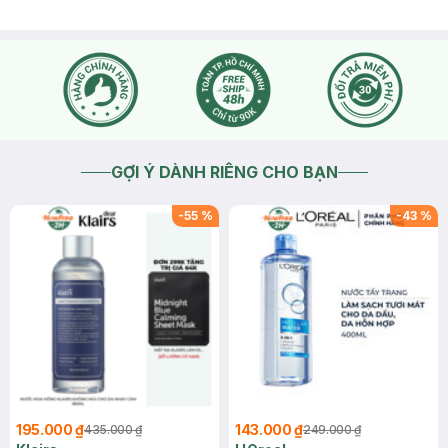
GỢI Ý DÀNH RIÊNG CHO BẠN
-
55
%
-
43
%
195.000 ₫
143.000 ₫
435.000 ₫
249.000 ₫