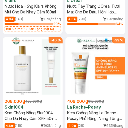
Klairs
L'Oreal
Nước Hoa Hồng Klairs Không
Nước Tẩy Trang L'Oreal Tươi
Mùi Cho Da Nhạy Cảm 180ml
Mát Cho Da Dầu, Hỗn Hợp
400ml
(148)
1.7k/tháng
(298)
1.9k/tháng
4.8
4.8
29
%
64
%
Bill Klairs từ 299k Tặng Mặt Nạ
Làm Dịu Da & Kiểm Soát Dầu Nhờn
25ml (SL Có Hạn)
-
46
%
-
33
%
266.000 ₫
406.000 ₫
495.000 ₫
610.000 ₫
Skin1004
La Roche-Posay
Kem Chống Nắng Skin1004
Kem Chống Nắng La Roche-
Cho Da Nhạy Cảm SPF 50+
Posay Phổ Rộng, Nâng Tông
50ml
Kiềm Dầu 50ml
(119)
905/tháng
(28)
635/tháng
4.8
4.9