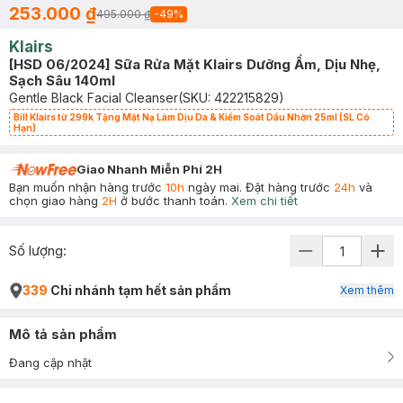
253.000 ₫
495.000 ₫
-
49
%
Klairs
[HSD 06/2024] Sữa Rửa Mặt Klairs Dưỡng Ẩm, Dịu Nhẹ,
Sạch Sâu 140ml
Gentle Black Facial Cleanser
(SKU:
422215829
)
Bill Klairs từ 299k Tặng Mặt Nạ Làm Dịu Da & Kiểm Soát Dầu Nhờn 25ml (SL Có
Hạn)
Giao Nhanh Miễn Phí 2H
Bạn muốn nhận hàng trước
10h
ngày mai. Đặt hàng trước
24h
và
chọn giao hàng
2H
ở bước thanh toán.
Xem chi tiết
Số lượng:
339
Chi nhánh tạm hết sản phẩm
Xem thêm
Mô tả sản phẩm
Đang cập nhật