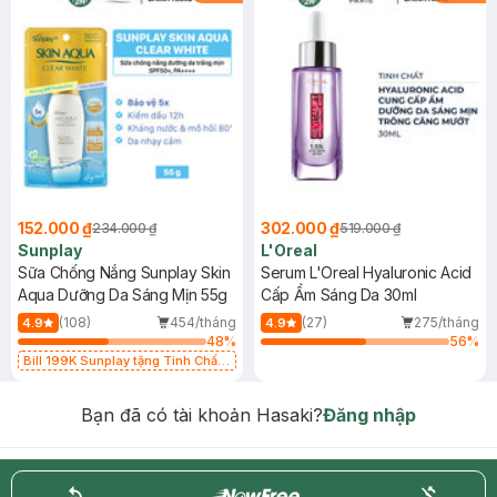
152.000 ₫
302.000 ₫
234.000 ₫
519.000 ₫
Sunplay
L'Oreal
Sữa Chống Nắng Sunplay Skin
Serum L'Oreal Hyaluronic Acid
Aqua Dưỡng Da Sáng Mịn 55g
Cấp Ẩm Sáng Da 30ml
(108)
454/tháng
(27)
275/tháng
4.9
4.9
48
%
56
%
Bill 199K Sunplay tặng Tinh Chất
Chống Nắng 7g trị giá 30K (SL có
hạn)
Bạn đã có tài khoản Hasaki?
Đăng nhập