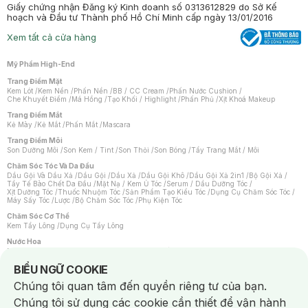
Giấy chứng nhận Đăng ký Kinh doanh số 0313612829 do Sở Kế
hoạch và Đầu tư Thành phố Hồ Chí Minh cấp ngày 13/01/2016
Xem tất cả cửa hàng
Mỹ Phẩm High-End
Trang Điểm Mặt
Kem Lót
/
Kem Nền
/
Phấn Nền
/
BB / CC Cream
/
Phấn Nước Cushion
/
Che Khuyết Điểm
/
Má Hồng
/
Tạo Khối / Highlight
/
Phấn Phủ
/
Xịt Khoá Makeup
Trang Điểm Mắt
Kẻ Mày
/
Kẻ Mắt
/
Phấn Mắt
/
Mascara
Trang Điểm Môi
Son Dưỡng Môi
/
Son Kem / Tint
/
Son Thỏi
/
Son Bóng
/
Tẩy Trang Mắt / Môi
Chăm Sóc Tóc Và Da Đầu
Dầu Gội Và Dầu Xả
/
Dầu Gội
/
Dầu Xả
/
Dầu Gội Khô
/
Dầu Gội Xả 2in1
/
Bộ Gội Xả
/
Tẩy Tế Bào Chết Da Đầu
/
Mặt Nạ / Kem Ủ Tóc
/
Serum / Dầu Dưỡng Tóc
/
Xịt Dưỡng Tóc
/
Thuốc Nhuộm Tóc
/
Sản Phẩm Tạo Kiểu Tóc
/
Dụng Cụ Chăm Sóc Tóc
/
Máy Sấy Tóc
/
Lược
/
Bộ Chăm Sóc Tóc
/
Phụ Kiện Tóc
Chăm Sóc Cơ Thể
Kem Tẩy Lông
/
Dụng Cụ Tẩy Lông
Nước Hoa
Nước Hoa Nữ
/
Nước Hoa Nam
/
Nước Hoa Cao Cấp
/
Xịt Thơm Toàn Thân
/
Nước Hoa Vùng Kín
Notice about cookies usage
BIỂU NGỮ COOKIE
Chăm Sóc Cá Nhân
Chúng tôi quan tâm đến quyền riêng tư của bạn.
Chống Muỗi
/
Khẩu Trang
/
Máy Massage
/
Mặt Nạ Xông Hơi
/
Nước Rửa Tay
/
Sản Phẩm Chăm Sóc Khác
/
Bàn Chải Đánh Răng
/
Bàn Chải Điện
/
Chúng tôi sử dụng các cookie cần thiết để vận hành
Hỗ Trợ Trắng Răng
/
Kem Đánh Răng
/
Máy Tăm Nước
/
Nước Súc Miệng
/