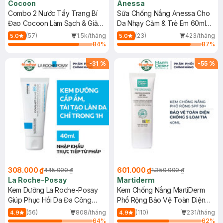
Cocoon
Anessa
Combo 2 Nước Tẩy Trang Bí
Sữa Chống Nắng Anessa Cho
Đao Cocoon Làm Sạch & Giảm
Da Nhạy Cảm & Trẻ Em 60ml
Dầu 500ml
(Mới)
(57)
1.5k/tháng
(23)
423/tháng
5.0
5.0
84
%
87
%
-
31
%
-
55
%
308.000 ₫
601.000 ₫
445.000 ₫
1.350.000 ₫
La Roche-Posay
Martiderm
Kem Dưỡng La Roche-Posay
Kem Chống Nắng MartiDerm
Giúp Phục Hồi Da Đa Công
Phổ Rộng Bảo Vệ Toàn Diện
Dụng 40ml
40ml
(56)
808/tháng
(110)
231/tháng
4.9
4.9
64
%
62
%