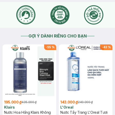
GỢI Ý DÀNH RIÊNG CHO BẠN
-
55
%
-
43
%
195.000 ₫
143.000 ₫
435.000 ₫
249.000 ₫
Klairs
L'Oreal
Nước Hoa Hồng Klairs Không
Nước Tẩy Trang L'Oreal Tươi