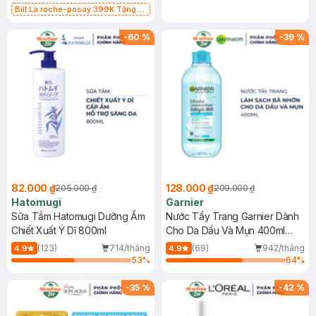
Bill La roche-posay 399K Tặng
Gel rửa mặt da dầu nhạy cảm 50ml
(SL có hạn)
-
60
%
-
39
%
82.000 ₫
128.000 ₫
205.000 ₫
209.000 ₫
Hatomugi
Garnier
Sữa Tắm Hatomugi Dưỡng Ẩm
Nước Tẩy Trang Garnier Dành
Chiết Xuất Ý Dĩ 800ml
Cho Da Dầu Và Mụn 400ml
(Mới)
(123)
714/tháng
(69)
942/tháng
4.9
4.9
53
%
64
%
-
35
%
-
42
%