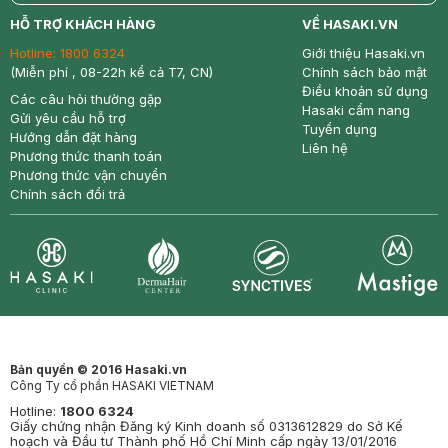
return
nowfree
price
HỖ TRỢ KHÁCH HÀNG
VỀ HASAKI.VN
Hotline:
1800 6324
Giới thiệu Hasaki.vn
(Miễn phí , 08-22h kể cả T7, CN)
Chính sách bảo mật
Điều khoản sử dụng
Các câu hỏi thường gặp
Hasaki cẩm nang
Gửi yêu cầu hỗ trợ
Tuyển dụng
Hướng dẫn đặt hàng
Liên hệ
Phương thức thanh toán
Phương thức vận chuyển
Chính sách đổi trả
Synctives
Clinic
Dermahair
Mastige
Bản quyền © 2016 Hasaki.vn
Công Ty cổ phần HASAKI VIETNAM
Hotline:
1800 6324
Giấy chứng nhận Đăng ký Kinh doanh số 0313612829 do Sở Kế
hoạch và Đầu tư Thành phố Hồ Chí Minh cấp ngày 13/01/2016