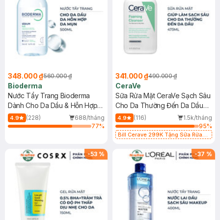
348.000 ₫
341.000 ₫
560.000 ₫
490.000 ₫
Bioderma
CeraVe
Nước Tẩy Trang Bioderma
Sữa Rửa Mặt CeraVe Sạch Sâu
Dành Cho Da Dầu & Hỗn Hợp
Cho Da Thường Đến Da Dầu
500ml
473ml
(228)
688/tháng
(116)
1.5k/tháng
4.9
4.9
77
%
95
%
Bill Cerave 299K Tặng Sữa Rửa
Mặt Cerave 30ml (SL có hạn)
-
53
%
-
37
%