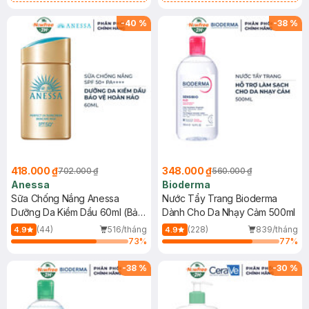
Chống Nắng Cho Da Nhạy Cảm
Gel rửa mặt da dầu nhạy cảm 50ml
SPF 50+ 20ml (SL Có Hạn)
(SL có hạn)
-
40
%
-
38
%
418.000 ₫
348.000 ₫
702.000 ₫
560.000 ₫
Anessa
Bioderma
Sữa Chống Nắng Anessa
Nước Tẩy Trang Bioderma
Dưỡng Da Kiềm Dầu 60ml (Bản
Dành Cho Da Nhạy Cảm 500ml
Mới)
(44)
516/tháng
(228)
839/tháng
4.9
4.9
73
%
77
%
-
38
%
-
30
%