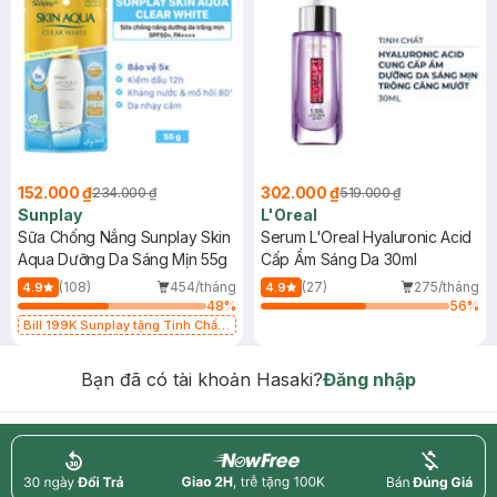
152.000 ₫
302.000 ₫
234.000 ₫
519.000 ₫
Sunplay
L'Oreal
Sữa Chống Nắng Sunplay Skin
Serum L'Oreal Hyaluronic Acid
Aqua Dưỡng Da Sáng Mịn 55g
Cấp Ẩm Sáng Da 30ml
(108)
454/tháng
(27)
275/tháng
4.9
4.9
48
%
56
%
Bill 199K Sunplay tặng Tinh Chất
Chống Nắng 7g trị giá 30K (SL có
hạn)
Bạn đã có tài khoản Hasaki?
Đăng nhập