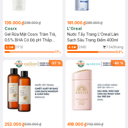
139.000 ₫
181.000 ₫
298.000 ₫
289.000 ₫
Cosrx
L'Oreal
Gel Rửa Mặt Cosrx Tràm Trà,
Nước Tẩy Trang L'Oreal Làm
0.5% BHA Có Độ pH Thấp
Sạch Sâu Trang Điểm 400ml
150ml
(173)
(298)
734/tháng
5.0
4.8
11
%
64
%
-
57
%
-
40
%
252.000 ₫
418.000 ₫
590.000 ₫
702.000 ₫