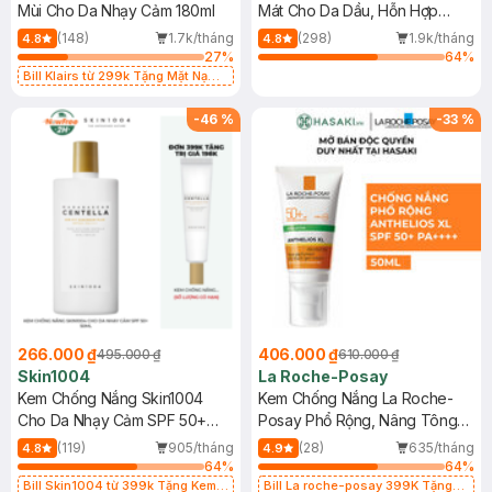
Mùi Cho Da Nhạy Cảm 180ml
Mát Cho Da Dầu, Hỗn Hợp
400ml
(148)
1.7k/tháng
(298)
1.9k/tháng
4.8
4.8
27
%
64
%
Bill Klairs từ 299k Tặng Mặt Nạ
Làm Dịu Da & Kiểm Soát Dầu Nhờn
25ml (SL Có Hạn)
-
46
%
-
33
%
266.000 ₫
406.000 ₫
495.000 ₫
610.000 ₫
Skin1004
La Roche-Posay
Kem Chống Nắng Skin1004
Kem Chống Nắng La Roche-
Cho Da Nhạy Cảm SPF 50+
Posay Phổ Rộng, Nâng Tông
50ml
Kiềm Dầu 50ml
(119)
905/tháng
(28)
635/tháng
4.8
4.9
64
%
64
%
Bill Skin1004 từ 399k Tặng Kem
Bill La roche-posay 399K Tặng