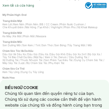
Xem tất cả cửa hàng
Mỹ Phẩm High-End
Trang Điểm Mặt
Kem Lót
/
Kem Nền
/
Phấn Nền
/
BB / CC Cream
/
Phấn Nước Cushion
/
Che Khuyết Điểm
/
Má Hồng
/
Tạo Khối / Highlight
/
Phấn Phủ
/
Xịt Khoá Makeup
Trang Điểm Mắt
Kẻ Mày
/
Kẻ Mắt
/
Phấn Mắt
/
Mascara
Trang Điểm Môi
Son Dưỡng Môi
/
Son Kem / Tint
/
Son Thỏi
/
Son Bóng
/
Tẩy Trang Mắt / Môi
Chăm Sóc Tóc Và Da Đầu
Dầu Gội Và Dầu Xả
/
Dầu Gội
/
Dầu Xả
/
Dầu Gội Khô
/
Dầu Gội Xả 2in1
/
Bộ Gội Xả
/
Tẩy Tế Bào Chết Da Đầu
/
Mặt Nạ / Kem Ủ Tóc
/
Serum / Dầu Dưỡng Tóc
/
Xịt Dưỡng Tóc
/
Thuốc Nhuộm Tóc
/
Sản Phẩm Tạo Kiểu Tóc
/
Dụng Cụ Chăm Sóc Tóc
/
Máy Sấy Tóc
/
Lược
/
Bộ Chăm Sóc Tóc
/
Phụ Kiện Tóc
Chăm Sóc Cơ Thể
Kem Tẩy Lông
/
Dụng Cụ Tẩy Lông
Nước Hoa
Nước Hoa Nữ
/
Nước Hoa Nam
/
Nước Hoa Cao Cấp
/
Xịt Thơm Toàn Thân
/
Nước Hoa Vùng Kín
Notice about cookies usage
BIỂU NGỮ COOKIE
Chăm Sóc Cá Nhân
Chúng tôi quan tâm đến quyền riêng tư của bạn.
Chống Muỗi
/
Khẩu Trang
/
Máy Massage
/
Mặt Nạ Xông Hơi
/
Nước Rửa Tay
/
Sản Phẩm Chăm Sóc Khác
/
Bàn Chải Đánh Răng
/
Bàn Chải Điện
/
Chúng tôi sử dụng các cookie cần thiết để vận hành
Hỗ Trợ Trắng Răng
/
Kem Đánh Răng
/
Máy Tăm Nước
/
Nước Súc Miệng
/
Tăm / Chỉ Nha Khoa
/
Xịt Thơm Miệng
/
Dung Dịch Vệ Sinh
/
Dưỡng Vùng Kín
/
website của chúng tôi và đồng hành cùng bạn trong
Khăn Ướt Vệ Sinh Vùng Kín
/
Băng Vệ Sinh
/
Tampon
/
Bọt Cạo Râu
/
Dao Cạo Râu
/
Máy Cạo Râu