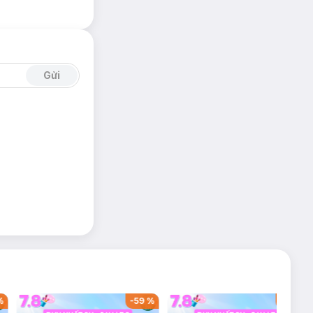
Gửi
%
-
59
%
-
40
%