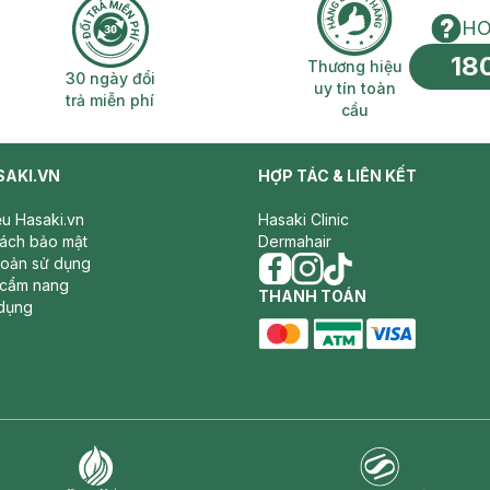
HO
18
n phí 2H
30 ngày đổi trả miễn phí
Thương hiệu uy 
Thương hiệu
30 ngày đổi
uy tín toàn
trả miễn phí
cầu
SAKI.VN
HỢP TÁC & LIÊN KẾT
iệu Hasaki.vn
Hasaki Clinic
sách bảo mật
Dermahair
hoản sử dụng
 cẩm nang
facebook
THANH TOÁN
instagram
tiktok
dụng
master card
ATM card
visa card