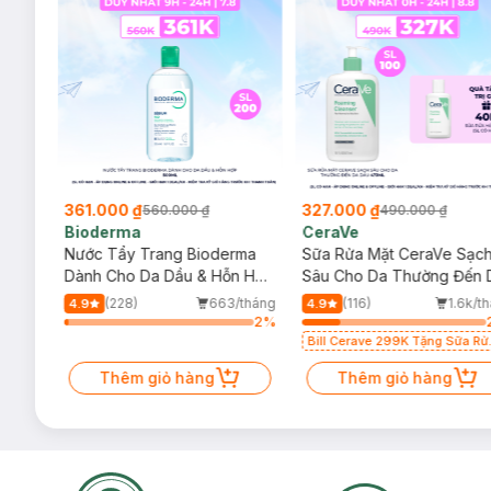
361.000 ₫
327.000 ₫
560.000 ₫
490.000 ₫
Bioderma
CeraVe
rma
Nước Tẩy Trang Bioderma
Sữa Rửa Mặt CeraVe Sạc
m
Dành Cho Da Dầu & Hỗn Hợp
Sâu Cho Da Thường Đến 
500ml
Dầu 473ml
/tháng
(228)
663/tháng
(116)
1.6k/t
4.9
4.9
2
%
2
%
Bill Cerave 299K Tặng Sữa Rử
Mặt Cerave 30ml (SL có hạn)
Thêm giỏ hàng
Thêm giỏ hàng