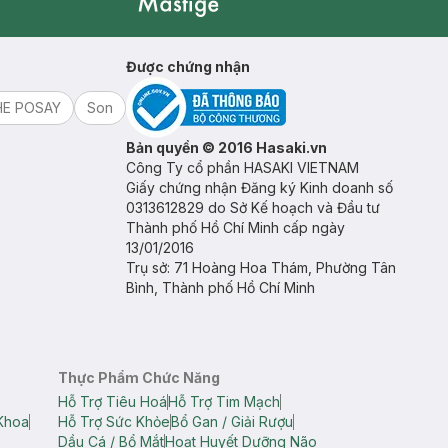
Mastige
Được chứng nhận
HE POSAY
Son
Bản quyền © 2016 Hasaki.vn
Công Ty cổ phần HASAKI VIETNAM
Giấy chứng nhận Đăng ký Kinh doanh số
0313612829 do Sở Kế hoạch và Đầu tư
Thành phố Hồ Chí Minh cấp ngày
13/01/2016
Trụ sở: 71 Hoàng Hoa Thám, Phường Tân
Bình, Thành phố Hồ Chí Minh
Thực Phẩm Chức Năng
Hỗ Trợ Tiêu Hoá
Hỗ Trợ Tim Mạch
Khoa
Hỗ Trợ Sức Khỏe
Bổ Gan / Giải Rượu
Dầu Cá / Bổ Mắt
Hoạt Huyết Dưỡng Não