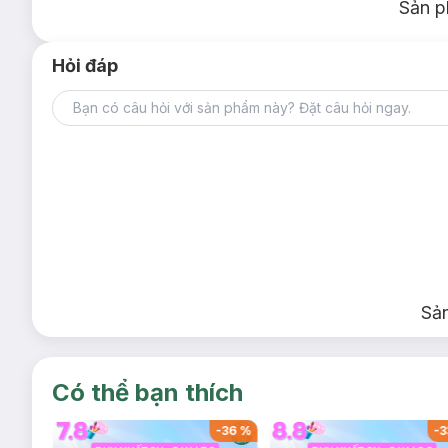
Sản p
Hỏi đáp
Sả
Có thể bạn thích
-
36
%
-
36
%
-
3