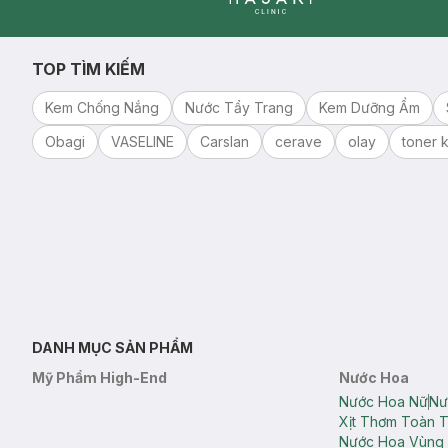
Clinic
TOP TÌM KIẾM
Kem Chống Nắng
Nước Tẩy Trang
Kem Dưỡng Ẩm
Obagi
VASELINE
Carslan
cerave
olay
toner k
DANH MỤC SẢN PHẨM
Mỹ Phẩm High-End
Nước Hoa
Nước Hoa Nữ
Nư
Xịt Thơm Toàn 
Nước Hoa Vùng 