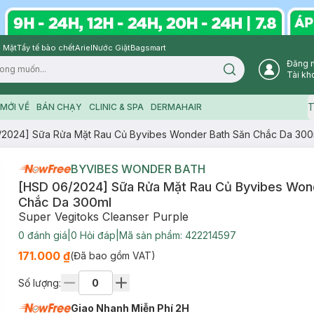
 Mặt
Tẩy tế bào chết
Ariel
Nước Giặt
Bagsmart
Đăng 
Search icon
Tài kh
T
MỚI VỀ
BÁN CHẠY
CLINIC & SPA
DERMAHAIR
/2024] Sữa Rửa Mặt Rau Củ Byvibes Wonder Bath Săn Chắc Da 300
BYVIBES WONDER BATH
[HSD 06/2024] Sữa Rửa Mặt Rau Củ Byvibes Won
Chắc Da 300ml
Super Vegitoks Cleanser Purple
0
đánh giá
|
0
Hỏi đáp
|
Mã sản phẩm:
422214597
171.000 ₫
(Đã bao gồm VAT)
Số lượng:
Giao Nhanh Miễn Phí 2H