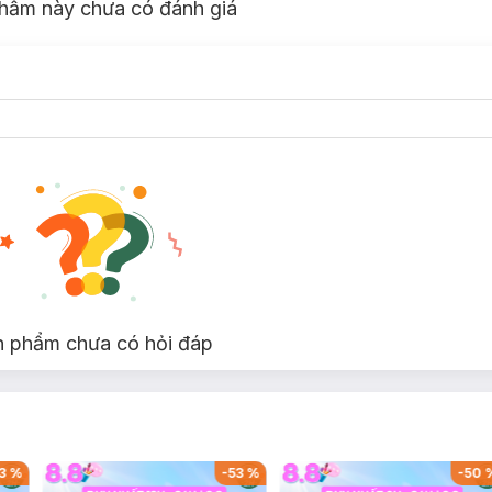
hẩm này chưa có đánh giá
n phẩm chưa có hỏi đáp
3
%
-
53
%
-
50