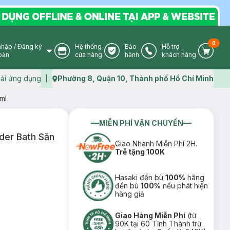
0
nhập
/
Đăng ký
Hệ thống
Bảo
Hỗ trợ
User Icon
Store Icon
Warranty Icon
Phone Icon
Cart I
oản
cửa hàng
hành
khách hàng
ải ứng dụng
Phường 8, Quận 10, Thành phố Hồ Chí Minh
Map icon
ml
MIỄN PHÍ VẬN CHUYỂN
der Bath Săn
Giao Nhanh Miễn Phí 2H.
Trễ tặng 100K
Hasaki đền bù
100%
hãng
đền bù
100%
nếu phát hiện
hàng giả
Giao Hàng Miễn Phí
(từ
90K tại 60 Tỉnh Thành trừ