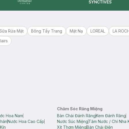
Synctives
Dermahair
Sữa Rửa Mặt
Bông Tẩy Trang
Mặt Nạ
LOREAL
LA ROC
lairs
Chăm Sóc Răng Miệng
ớc Hoa Nam
Bàn Chải Đánh Răng
Kem Đánh Răng
Thân
Nước Hoa Cao Cấp
Nước Súc Miệng
Tăm Nước / Chỉ Nha 
Kín
Xịt Thơm Miệng
Bàn Chải Điện