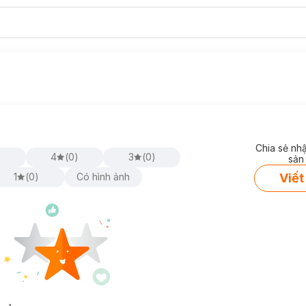
Chia sẻ nh
)
4
(
0
)
3
(
0
)
sản
Viết
1
(
0
)
Có hình ảnh