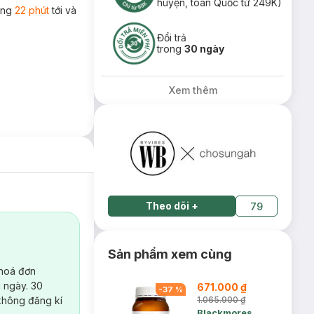
huyện, toàn Quốc từ 249K)
rong
22 phút
tới và
Đổi trả
trong
30 ngày
Xem thêm
Theo dõi
+
79
Sản phẩm xem cùng
 hoá đơn
 ngày. 30
671.000 ₫
-
37
%
không đăng kí
1.065.900 ₫
Blackmores