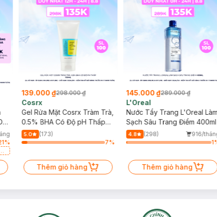
139.000 ₫
145.000 ₫
298.000 ₫
289.000 ₫
Cosrx
L'Oreal
h
Gel Rửa Mặt Cosrx Tràm Trà,
Nước Tẩy Trang L'Oreal Là
Da
0.5% BHA Có Độ pH Thấp
Sạch Sâu Trang Điểm 400ml
150ml
háng
(173)
(298)
916/thán
5.0
4.8
21
%
7
%
1
a
Thêm giỏ hàng
Thêm giỏ hàng