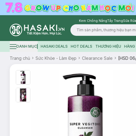
Kem Chống Nắng
Tẩy Trang
Sữa Rửa
Logo
DANH MỤC
HASAKI DEALS
HOT DEALS
THƯƠNG HIỆU
HÀNG 
Hamburger icon
Trang chủ
Sức Khỏe - Làm Đẹp
Clearance Sale
[HSD 06