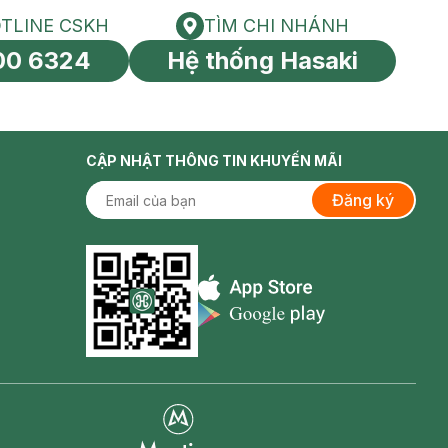
TLINE CSKH
TÌM CHI NHÁNH
HOTLINE CSKH
Tìm chi nhánh
00 6324
Hệ thống Hasaki
tín toàn cầu
CẬP NHẬT THÔNG TIN KHUYẾN MÃI
Đăng ký
Appstore icon
Goolge Play icon