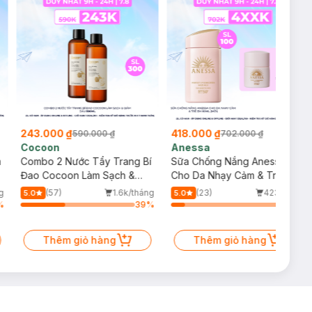
243.000 ₫
418.000 ₫
590.000 ₫
702.000 ₫
Cocoon
Anessa
m
Combo 2 Nước Tẩy Trang Bí
Sữa Chống Nắng Anessa
Đao Cocoon Làm Sạch &
Cho Da Nhạy Cảm & Trẻ Em
Giảm Dầu 500ml
60ml (Mới)
g
(57)
1.6k/tháng
(23)
423/tháng
5.0
5.0
%
39
%
12
%
Thêm giỏ hàng
Thêm giỏ hàng