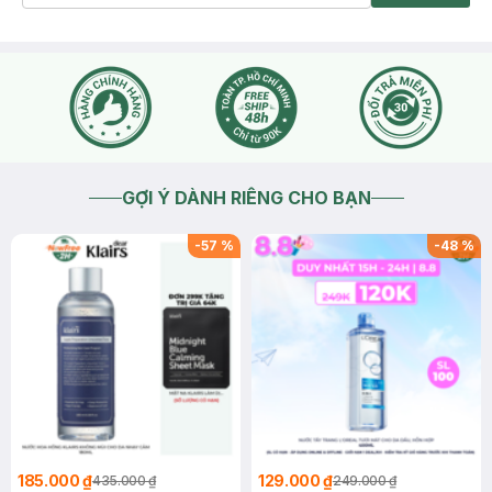
GỢI Ý DÀNH RIÊNG CHO BẠN
-
57
%
-
48
%
185.000 ₫
129.000 ₫
435.000 ₫
249.000 ₫