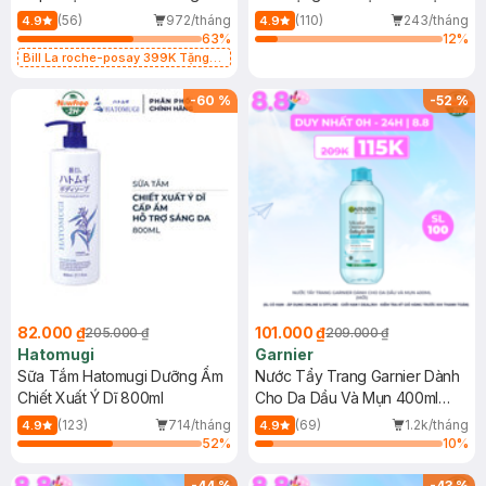
Dụng 40ml
40ml
(56)
972/tháng
(110)
243/tháng
4.9
4.9
63
%
12
%
Bill La roche-posay 399K Tặng
Gel rửa mặt da dầu nhạy cảm 50ml
(SL có hạn)
-
60
%
-
52
%
82.000 ₫
101.000 ₫
205.000 ₫
209.000 ₫
Hatomugi
Garnier
Sữa Tắm Hatomugi Dưỡng Ẩm
Nước Tẩy Trang Garnier Dành
Chiết Xuất Ý Dĩ 800ml
Cho Da Dầu Và Mụn 400ml
(Mới)
(123)
714/tháng
(69)
1.2k/tháng
4.9
4.9
52
%
10
%
-
44
%
-
43
%