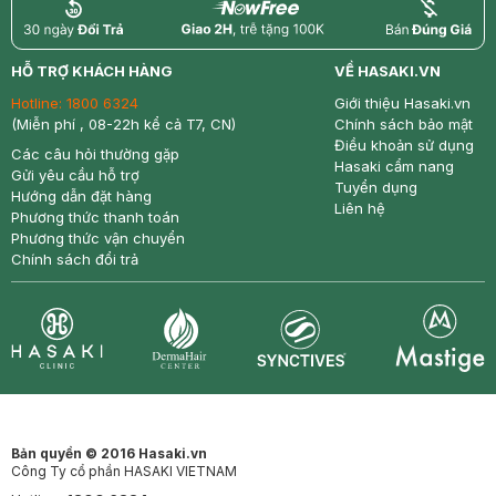
return
nowfree
price
HỖ TRỢ KHÁCH HÀNG
VỀ HASAKI.VN
Hotline:
1800 6324
Giới thiệu Hasaki.vn
(Miễn phí , 08-22h kể cả T7, CN)
Chính sách bảo mật
Điều khoản sử dụng
Các câu hỏi thường gặp
Hasaki cẩm nang
Gửi yêu cầu hỗ trợ
Tuyển dụng
Hướng dẫn đặt hàng
Liên hệ
Phương thức thanh toán
Phương thức vận chuyển
Chính sách đổi trả
Synctives
Clinic
Dermahair
Mastige
Bản quyền © 2016 Hasaki.vn
Công Ty cổ phần HASAKI VIETNAM