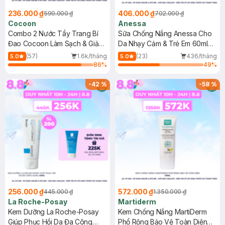
236.000 ₫
406.000 ₫
590.000 ₫
702.000 ₫
Cocoon
Anessa
Combo 2 Nước Tẩy Trang Bí
Sữa Chống Nắng Anessa Cho
Đao Cocoon Làm Sạch & Giảm
Da Nhạy Cảm & Trẻ Em 60ml
Dầu 500ml
(Mới)
(57)
1.6k/tháng
(23)
436/tháng
5.0
5.0
86
%
49
%
-
42
%
-
58
%
256.000 ₫
572.000 ₫
445.000 ₫
1.350.000 ₫
La Roche-Posay
Martiderm
Kem Dưỡng La Roche-Posay
Kem Chống Nắng MartiDerm
Giúp Phục Hồi Da Đa Công
Phổ Rộng Bảo Vệ Toàn Diện