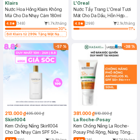
Klairs
L'Oreal
Nước Hoa Hồng Klairs Không
Nước Tẩy Trang L'Oreal Tươi
Mùi Cho Da Nhạy Cảm 180ml
Mát Cho Da Dầu, Hỗn Hợp
400ml
(148)
1.7k/tháng
(298)
2.1k/tháng
4.8
4.8
30
%
11
%
Bill Klairs từ 299k Tặng Mặt Nạ
Làm Dịu Da & Kiểm Soát Dầu Nhờn
25ml (SL Có Hạn)
-
57
%
-
38
%
213.000 ₫
381.000 ₫
495.000 ₫
610.000 ₫
Skin1004
La Roche-Posay
Kem Chống Nắng Skin1004
Kem Chống Nắng La Roche-
Cho Da Nhạy Cảm SPF 50+
Posay Phổ Rộng, Nâng Tông
50ml
Kiềm Dầu 50ml
(119)
1.1k/tháng
(28)
676/tháng