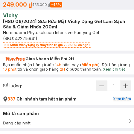
249.000 ₫
435.000 ₫
-
43
%
Vichy
[HSD 06/2024] Sữa Rửa Mặt Vichy Dạng Gel Làm Sạch
Sâu & Giảm Nhờn 200ml
Normaderm Phytosolution Intensive Purifying Gel
(SKU:
422215941
)
Bill 599K Vichy tặng Ly thủy tinh trị giá 200K (SL có hạn)
Giao Nhanh Miễn Phí 2H
Bạn muốn nhận hàng trước
14h
hôm nay (
Miễn phí
). Đặt hàng trong
16 phút
tới và chọn giao hàng
2H
ở bước thanh toán.
Xem chi tiết
Số lượng:
337
Chi nhánh tạm hết sản phẩm
Xem thêm
Mô tả sản phẩm
Đang cập nhật