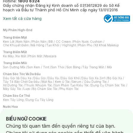
Hotline:
1800 6324
Giấy chứng nhận Đăng ký Kinh doanh số 0313612829 do Sở Kế
hoạch và Đầu tư Thành phố Hồ Chí Minh cấp ngày 13/01/2016
Xem tất cả cửa hàng
Mỹ Phẩm High-End
Trang Điểm Mặt
Kem Lót
/
Kem Nền
/
Phấn Nền
/
BB / CC Cream
/
Phấn Nước Cushion
/
Che Khuyết Điểm
/
Má Hồng
/
Tạo Khối / Highlight
/
Phấn Phủ
/
Xịt Khoá Makeup
Trang Điểm Mắt
Kẻ Mày
/
Kẻ Mắt
/
Phấn Mắt
/
Mascara
Trang Điểm Môi
Son Dưỡng Môi
/
Son Kem / Tint
/
Son Thỏi
/
Son Bóng
/
Tẩy Trang Mắt / Môi
Chăm Sóc Tóc Và Da Đầu
Dầu Gội Và Dầu Xả
/
Dầu Gội
/
Dầu Xả
/
Dầu Gội Khô
/
Dầu Gội Xả 2in1
/
Bộ Gội Xả
/
Tẩy Tế Bào Chết Da Đầu
/
Mặt Nạ / Kem Ủ Tóc
/
Serum / Dầu Dưỡng Tóc
/
Xịt Dưỡng Tóc
/
Thuốc Nhuộm Tóc
/
Sản Phẩm Tạo Kiểu Tóc
/
Dụng Cụ Chăm Sóc Tóc
/
Máy Sấy Tóc
/
Lược
/
Bộ Chăm Sóc Tóc
/
Phụ Kiện Tóc
Chăm Sóc Cơ Thể
Kem Tẩy Lông
/
Dụng Cụ Tẩy Lông
Nước Hoa
Nước Hoa Nữ
/
Nước Hoa Nam
/
Nước Hoa Cao Cấp
/
Xịt Thơm Toàn Thân
/
Nước Hoa Vùng Kín
Notice about cookies usage
BIỂU NGỮ COOKIE
Chăm Sóc Cá Nhân
Chúng tôi quan tâm đến quyền riêng tư của bạn.
Chống Muỗi
/
Khẩu Trang
/
Máy Massage
/
Mặt Nạ Xông Hơi
/
Nước Rửa Tay
/
Sản Phẩm Chăm Sóc Khác
/
Bàn Chải Đánh Răng
/
Bàn Chải Điện
/
Hỗ Trợ Trắng Răng
/
Kem Đánh Răng
/
Máy Tăm Nước
/
Nước Súc Miệng
/