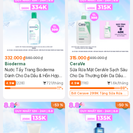
332.000 ₫
315.000 ₫
560.000 ₫
490.000 ₫
Bioderma
CeraVe
Nước Tẩy Trang Bioderma
Sữa Rửa Mặt CeraVe Sạch Sâu
Dành Cho Da Dầu & Hỗn Hợp
Cho Da Thường Đến Da Dầu
500ml
473ml
(228)
721/tháng
(116)
1.6k/tháng
4.9
4.9
11
%
88
%
Bill Cerave 299K Tặng Sữa Rửa
Mặt Cerave 30ml (SL có hạn)
-
53
%
-
50
%