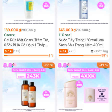
139.000 ₫
145.000 ₫
298.000 ₫
289.000 ₫
Cosrx
L'Oreal
Gel Rửa Mặt Cosrx Tràm Trà,
Nước Tẩy Trang L'Oreal Làm
0.5% BHA Có Độ pH Thấp
Sạch Sâu Trang Điểm 400ml
150ml
(173)
(298)
916/tháng
5.0
4.8
8
%
58
%
-
60
%
-
42
%