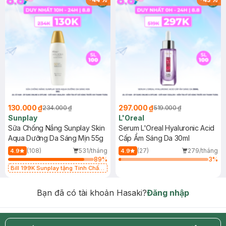
130.000 ₫
297.000 ₫
234.000 ₫
519.000 ₫
Sunplay
L'Oreal
Sữa Chống Nắng Sunplay Skin
Serum L'Oreal Hyaluronic Acid
Aqua Dưỡng Da Sáng Mịn 55g
Cấp Ẩm Sáng Da 30ml
(108)
531/tháng
(27)
279/tháng
4.9
4.9
89
%
3
%
Bill 199K Sunplay tặng Tinh Chất
Chống Nắng 7g trị giá 30K (SL có
hạn)
Bạn đã có tài khoản Hasaki?
Đăng nhập