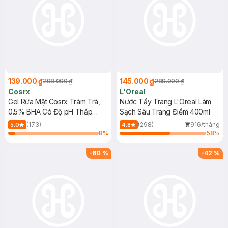
139.000 ₫
145.000 ₫
298.000 ₫
289.000 ₫
Cosrx
L'Oreal
Gel Rửa Mặt Cosrx Tràm Trà,
Nước Tẩy Trang L'Oreal Làm
0.5% BHA Có Độ pH Thấp
Sạch Sâu Trang Điểm 400ml
150ml
(173)
(298)
916/tháng
5.0
4.8
8
%
58
%
-
60
%
-
42
%