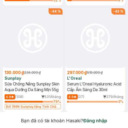
52
%
9
%
-
44
%
-
43
%
130.000 ₫
297.000 ₫
234.000 ₫
519.000 ₫
Sunplay
L'Oreal
Sữa Chống Nắng Sunplay Skin
Serum L'Oreal Hyaluronic Acid
Aqua Dưỡng Da Sáng Mịn 55g
Cấp Ẩm Sáng Da 30ml
(108)
531/tháng
(27)
279/tháng
4.9
4.9
79
%
3
%
Bill 199K Sunplay tặng Tinh Chất
Chống Nắng 7g trị giá 30K (SL có
hạn)
Bạn đã có tài khoản Hasaki?
Đăng nhập