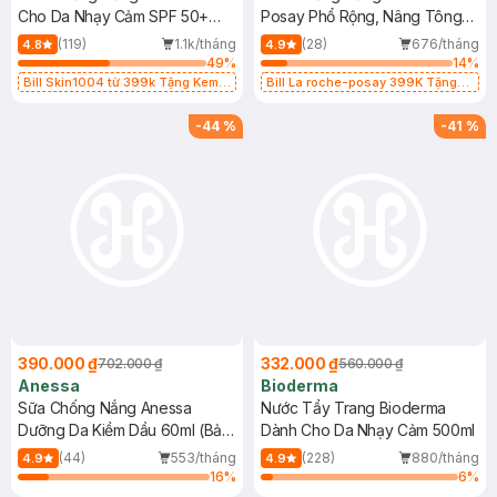
Cho Da Nhạy Cảm SPF 50+
Posay Phổ Rộng, Nâng Tông
50ml
Kiềm Dầu 50ml
(119)
1.1k/tháng
(28)
676/tháng
4.8
4.9
49
%
14
%
Bill Skin1004 từ 399k Tặng Kem
Bill La roche-posay 399K Tặng
Chống Nắng Cho Da Nhạy Cảm
Gel rửa mặt da dầu nhạy cảm 50ml
SPF 50+ 20ml (SL Có Hạn)
(SL có hạn)
-
44
%
-
41
%
390.000 ₫
332.000 ₫
702.000 ₫
560.000 ₫
Anessa
Bioderma
Sữa Chống Nắng Anessa
Nước Tẩy Trang Bioderma
Dưỡng Da Kiềm Dầu 60ml (Bản
Dành Cho Da Nhạy Cảm 500ml
Mới)
(44)
553/tháng
(228)
880/tháng
4.9
4.9
16
%
6
%