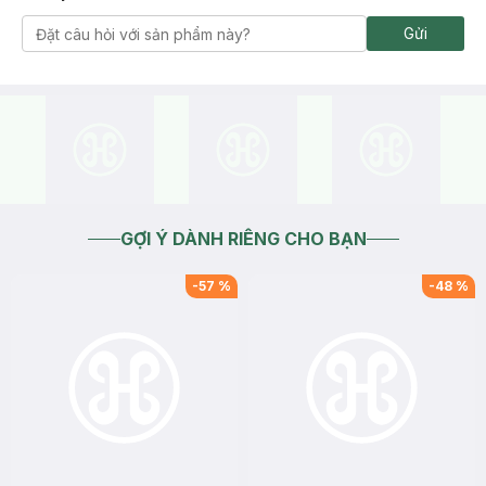
Gửi
GỢI Ý DÀNH RIÊNG CHO BẠN
-
57
%
-
48
%