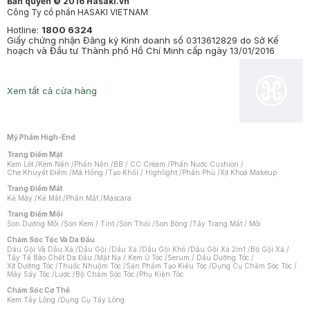
Bản quyền © 2016 Hasaki.vn
Công Ty cổ phần HASAKI VIETNAM
Hotline:
1800 6324
Giấy chứng nhận Đăng ký Kinh doanh số 0313612829 do Sở Kế
hoạch và Đầu tư Thành phố Hồ Chí Minh cấp ngày 13/01/2016
Xem tất cả cửa hàng
Mỹ Phẩm High-End
Trang Điểm Mặt
Kem Lót
/
Kem Nền
/
Phấn Nền
/
BB / CC Cream
/
Phấn Nước Cushion
/
Che Khuyết Điểm
/
Má Hồng
/
Tạo Khối / Highlight
/
Phấn Phủ
/
Xịt Khoá Makeup
Trang Điểm Mắt
Kẻ Mày
/
Kẻ Mắt
/
Phấn Mắt
/
Mascara
Trang Điểm Môi
Son Dưỡng Môi
/
Son Kem / Tint
/
Son Thỏi
/
Son Bóng
/
Tẩy Trang Mắt / Môi
Chăm Sóc Tóc Và Da Đầu
Dầu Gội Và Dầu Xả
/
Dầu Gội
/
Dầu Xả
/
Dầu Gội Khô
/
Dầu Gội Xả 2in1
/
Bộ Gội Xả
/
Tẩy Tế Bào Chết Da Đầu
/
Mặt Nạ / Kem Ủ Tóc
/
Serum / Dầu Dưỡng Tóc
/
Xịt Dưỡng Tóc
/
Thuốc Nhuộm Tóc
/
Sản Phẩm Tạo Kiểu Tóc
/
Dụng Cụ Chăm Sóc Tóc
/
Máy Sấy Tóc
/
Lược
/
Bộ Chăm Sóc Tóc
/
Phụ Kiện Tóc
Chăm Sóc Cơ Thể
Kem Tẩy Lông
/
Dụng Cụ Tẩy Lông