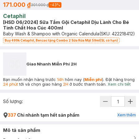
171.000 ₫
301.000 ₫
-
43
%
Cetaphil
[HSD 06/2024] Sữa Tắm Gội Cetaphil Dịu Lành Cho Bé
Tinh Chất Hoa Cúc 400ml
Baby Wash & Shampoo with Organic Calendula
(SKU:
422218412
)
Buy 499k Cetaphil, Benzac tặng Combo 2 Sữa Rửa Mặt 59ml(SL có hạn)
Giao Nhanh Miễn Phí 2H
Bạn muốn nhận hàng trước
14h
hôm nay (
Miễn phí
). Đặt hàng trong
24 phút
tới và chọn giao hàng
2H
ở bước thanh toán.
Xem chi tiết
Số lượng:
337
Chi nhánh tạm hết sản phẩm
Xem thêm
Mô tả sản phẩm