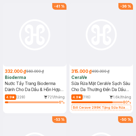
-
41
%
-
36
%
332.000 ₫
315.000 ₫
560.000 ₫
490.000 ₫
Bioderma
CeraVe
Nước Tẩy Trang Bioderma
Sữa Rửa Mặt CeraVe Sạch Sâu
Dành Cho Da Dầu & Hỗn Hợp
Cho Da Thường Đến Da Dầu
500ml
473ml
(228)
721/tháng
(116)
1.6k/tháng
4.9
4.9
6
%
80
%
Bill Cerave 299K Tặng Sữa Rửa
Mặt Cerave 30ml (SL có hạn)
-
53
%
-
50
%