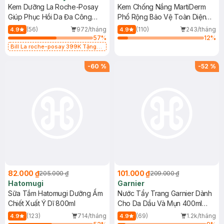
Kem Dưỡng La Roche-Posay
Kem Chống Nắng MartiDerm
Giúp Phục Hồi Da Đa Công
Phổ Rộng Bảo Vệ Toàn Diện
Dụng 40ml
40ml
(56)
972/tháng
(110)
243/tháng
4.9
4.9
57
%
12
%
Bill La roche-posay 399K Tặng
Gel rửa mặt da dầu nhạy cảm 50ml
(SL có hạn)
-
60
%
-
52
%
82.000 ₫
101.000 ₫
205.000 ₫
209.000 ₫
Hatomugi
Garnier
Sữa Tắm Hatomugi Dưỡng Ẩm
Nước Tẩy Trang Garnier Dành
Chiết Xuất Ý Dĩ 800ml
Cho Da Dầu Và Mụn 400ml
(Mới)
(123)
714/tháng
(69)
1.2k/tháng
4.9
4.9