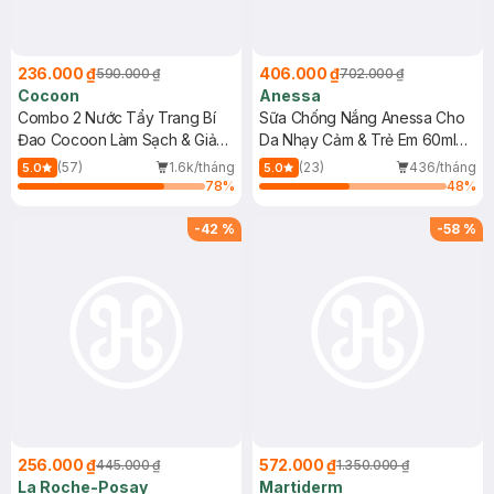
236.000 ₫
406.000 ₫
590.000 ₫
702.000 ₫
Cocoon
Anessa
Combo 2 Nước Tẩy Trang Bí
Sữa Chống Nắng Anessa Cho
Đao Cocoon Làm Sạch & Giảm
Da Nhạy Cảm & Trẻ Em 60ml
Dầu 500ml
(Mới)
(57)
1.6k/tháng
(23)
436/tháng
5.0
5.0
78
%
48
%
-
42
%
-
58
%
256.000 ₫
572.000 ₫
445.000 ₫
1.350.000 ₫
La Roche-Posay
Martiderm