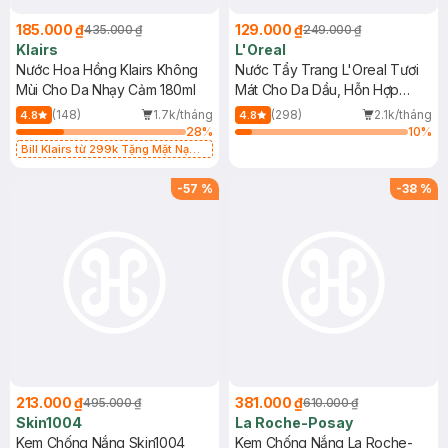
185.000 ₫
129.000 ₫
435.000 ₫
249.000 ₫
Klairs
L'Oreal
Nước Hoa Hồng Klairs Không
Nước Tẩy Trang L'Oreal Tươi
Mùi Cho Da Nhạy Cảm 180ml
Mát Cho Da Dầu, Hỗn Hợp
400ml
(148)
1.7k/tháng
(298)
2.1k/tháng
4.8
4.8
28
%
10
%
Bill Klairs từ 299k Tặng Mặt Nạ
Làm Dịu Da & Kiểm Soát Dầu Nhờn
25ml (SL Có Hạn)
-
57
%
-
38
%
213.000 ₫
381.000 ₫
495.000 ₫
610.000 ₫
Skin1004
La Roche-Posay
Kem Chống Nắng Skin1004
Kem Chống Nắng La Roche-