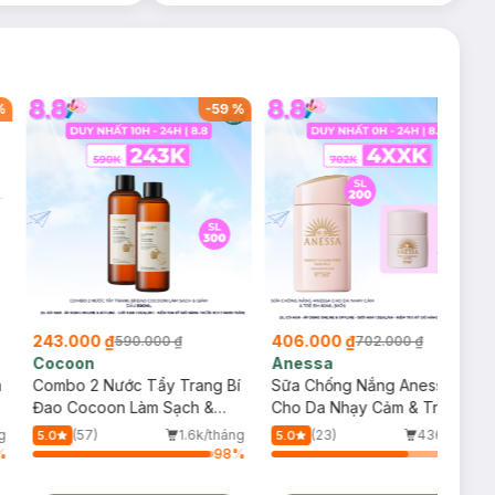
%
-
59
%
-
42
%
243.000 ₫
406.000 ₫
590.000 ₫
702.000 ₫
Cocoon
Anessa
m
Combo 2 Nước Tẩy Trang Bí
Sữa Chống Nắng Anessa
Đao Cocoon Làm Sạch &
Cho Da Nhạy Cảm & Trẻ Em
Giảm Dầu 500ml
60ml (Mới)
g
(57)
1.6k/tháng
(23)
436/tháng
5.0
5.0
%
98
%
75
%