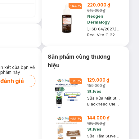
220.000 ₫
-
64
%
615.000 ₫
Neogen
Dermalogy
[HSD 04/2027] Serum Neogen Dermalogy Dưỡng Sáng Da, Mờ Thâm 32g
Real Vita C 22% + 5% Niacinamide Serum
Sản phẩm cùng thương
hiệu
ận xét của bạn về
 phẩm này
129.000 ₫
 đánh giá
-
19
%
159.000 ₫
St.Ives
Sữa Rửa Mặt St.Ives Tẩy Tế Bào Chết Trà Xanh & Than Tre 170g
Blackhead Clearing Green Tea & Bamboo Scrub
144.000 ₫
-
28
%
199.000 ₫
St.Ives
Sữa Tắm St.Ives Dưỡng Ẩm Da Yến Mạch & Bơ Hạt Mỡ 700ml