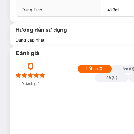
Dung Tích
473ml
Hướng dẫn sử dụng
Đang cập nhật
Đánh giá
0
Tất cả
(
0
)
5
(
0
2
(
0
)
0
đánh giá