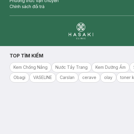
Phương thức vận chuyển
Chính sách đổi trả
Clinic
TOP TÌM KIẾM
Kem Chống Nắng
Nước Tẩy Trang
Kem Dưỡng Ẩm
Obagi
VASELINE
Carslan
cerave
olay
toner k