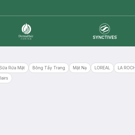
master card
ATM card
visa card
Synctives
Dermahair
Sữa Rửa Mặt
Bông Tẩy Trang
Mặt Nạ
LOREAL
LA ROC
lairs