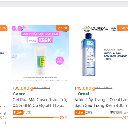
1
%
-
55
%
-
50
135.000 ₫
145.000 ₫
298.000 ₫
289.000 ₫
Cosrx
L'Oreal
h
Gel Rửa Mặt Cosrx Tràm Trà,
Nước Tẩy Trang L'Oreal Là
Da
0.5% BHA Có Độ pH Thấp
Sạch Sâu Trang Điểm 400ml
150ml
háng
(173)
(298)
916/thán
5.0
4.8
46
%
85
%
74
a