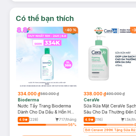
Có thể bạn thích
-
40
%
-
40
%
-
3
334.000 ₫
338.000 ₫
560.000 ₫
490.000 ₫
Bioderma
CeraVe
rma
Nước Tẩy Trang Bioderma
Sữa Rửa Mặt CeraVe Sạc
m
Dành Cho Da Dầu & Hỗn Hợp
Sâu Cho Da Thường Đến 
500ml
Dầu 473ml
/tháng
(228)
717/tháng
(116)
1.5k/t
4.9
4.9
84
%
56
%
Bill Cerave 299K Tặng Sữa Rử
Mặt Cerave 30ml (SL có hạn)