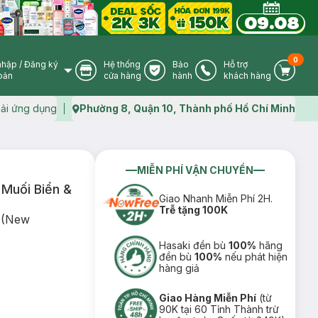
0
nhập
/
Đăng ký
Hệ thống
Bảo
Hỗ trợ
User Icon
Store Icon
Warranty Icon
Phone Icon
Cart I
oản
cửa hàng
hành
khách hàng
ải ứng dụng
Phường 8, Quận 10, Thành phố Hồ Chí Minh
Map icon
MIỄN PHÍ VẬN CHUYỂN
Muối Biển &
Giao Nhanh Miễn Phí 2H.
Trễ tặng 100K
h (New
Hasaki đền bù
100%
hãng
đền bù
100%
nếu phát hiện
hàng giả
Giao Hàng Miễn Phí
(từ
90K tại 60 Tỉnh Thành trừ