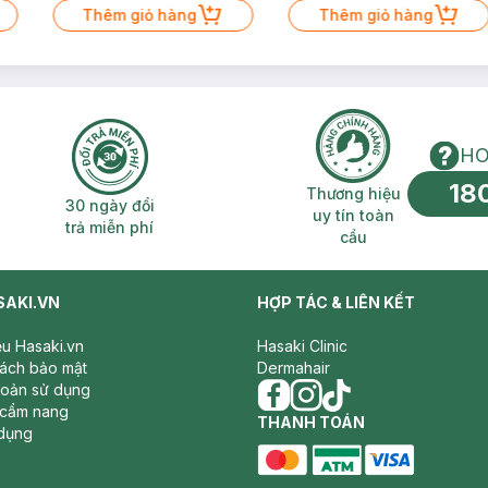
Thêm giỏ hàng
Thêm giỏ hàng
HO
18
n phí 2H
30 ngày đổi trả miễn phí
Thương hiệu uy 
Thương hiệu
30 ngày đổi
uy tín toàn
trả miễn phí
cầu
SAKI.VN
HỢP TÁC & LIÊN KẾT
iệu Hasaki.vn
Hasaki Clinic
sách bảo mật
Dermahair
hoản sử dụng
 cẩm nang
facebook
THANH TOÁN
instagram
tiktok
dụng