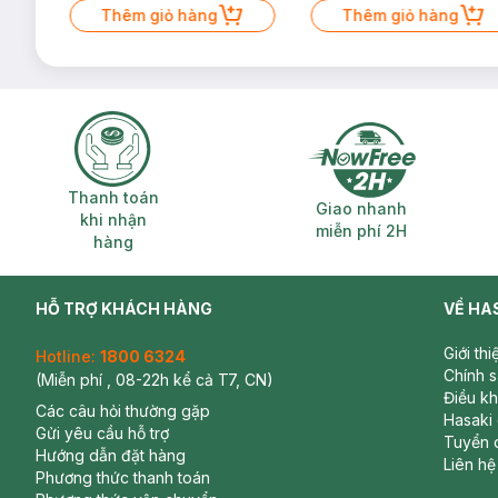
Thêm giỏ hàng
Thêm giỏ hàng
Thanh toán khi nhận hàng
Giao nhanh miễ
Thanh toán
Giao nhanh
khi nhận
miễn phí 2H
hàng
HỖ TRỢ KHÁCH HÀNG
VỀ HA
Giới th
Hotline:
1800 6324
Chính 
(Miễn phí , 08-22h kể cả T7, CN)
Điều k
Các câu hỏi thường gặp
Hasaki
Gửi yêu cầu hỗ trợ
Tuyển 
Hướng dẫn đặt hàng
Liên hệ
Phương thức thanh toán