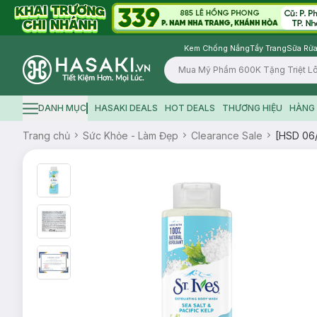
Kem Chống Nắng
Tẩy Trang
Sữa Rửa
Logo
DANH MỤC
HASAKI DEALS
HOT DEALS
THƯƠNG HIỆU
HÀNG 
Hamburger icon
Trang chủ
Sức Khỏe - Làm Đẹp
Clearance Sale
[HSD 06/