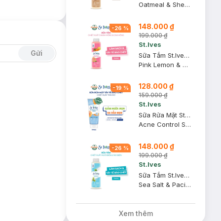
Oatmeal & Shea Butter Soothing Body Wash (New Packaging)
148.000 ₫
-
26
%
199.000 ₫
St.Ives
Gửi
Sữa Tắm St.Ives Tẩy Tế Bào Chết Hương Cam Chanh 700ml
Pink Lemon & Mandarin Orange Exfoliating Body Wash (New Packaging)
128.000 ₫
-
19
%
159.000 ₫
St.Ives
Sữa Rửa Mặt St.Ives Tẩy Tế Bào Chết Trái Mơ Ngừa Mụn 170g
Acne Control Scrub Apricot
148.000 ₫
-
26
%
199.000 ₫
St.Ives
Sữa Tắm St.Ives Tẩy Tế Bào Chết Hương Muối Biển 700ml
Sea Salt & Pacific Kelp Purifying Exfoliating Body Wash (New Packaging)
Xem thêm