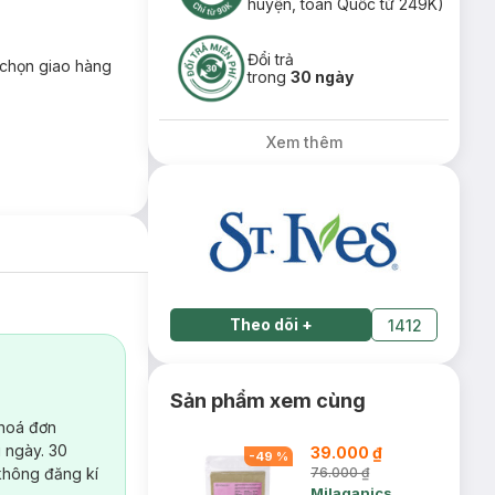
huyện, toàn Quốc từ 249K)
Đổi trả
chọn giao hàng
trong
30 ngày
Xem thêm
Theo dõi
+
1412
Sản phẩm xem cùng
 hoá đơn
 ngày. 30
39.000 ₫
-
49
%
không đăng kí
76.000 ₫
Milaganics