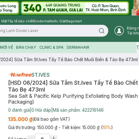
 Mặt
Tẩy tế bào chết
Bioderma
Nước Giặt
Bagsmart
Đăng 
Search icon
Tài kh
T
MỚI VỀ
BÁN CHẠY
CLINIC & SPA
DERMAHAIR
2024] Sữa Tắm St.Ives Tẩy Tế Bào Chết Muối Biển & Tảo Bẹ 473ml
ST.IVES
[HSD 06/2024] Sữa Tắm St.Ives Tẩy Tế Bào Chết 
Tảo Bẹ 473ml
Sea Salt & Pacific Kelp Purifying Exfoliating Body Was
Packaging)
0
đánh giá
|
0
Hỏi đáp
|
Mã sản phẩm:
422216146
135.000 ₫
(Đã bao gồm VAT)
Giá thị trường:
150.000 ₫
- Tiết kiệm:
15.000 ₫
(
10
%
)