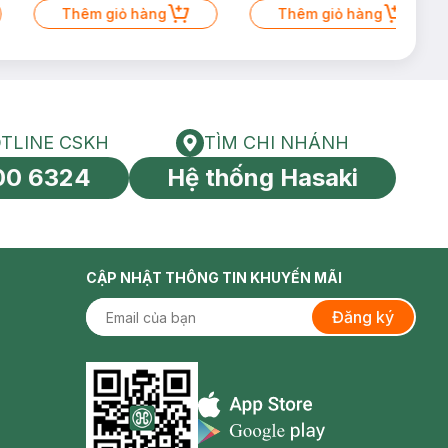
Thêm giỏ hàng
Thêm giỏ hàng
TLINE CSKH
TÌM CHI NHÁNH
HOTLINE CSKH
Tìm chi nhánh
00 6324
Hệ thống Hasaki
tín toàn cầu
CẬP NHẬT THÔNG TIN KHUYẾN MÃI
Đăng ký
Appstore icon