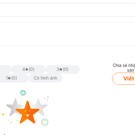
Chia sẻ nh
)
4
(
0
)
3
(
0
)
sản
Viết
1
(
0
)
Có hình ảnh