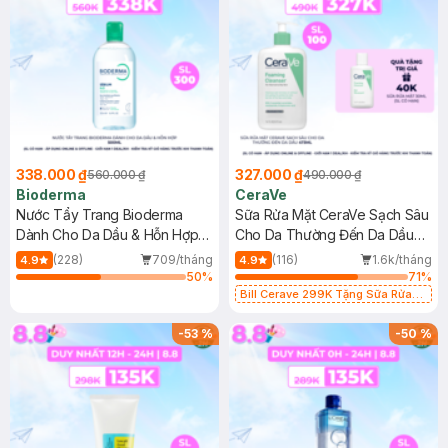
338.000 ₫
327.000 ₫
560.000 ₫
490.000 ₫
Bioderma
CeraVe
Nước Tẩy Trang Bioderma
Sữa Rửa Mặt CeraVe Sạch Sâu
Dành Cho Da Dầu & Hỗn Hợp
Cho Da Thường Đến Da Dầu
500ml
473ml
(228)
709/tháng
(116)
1.6k/tháng
4.9
4.9
50
%
71
%
Bill Cerave 299K Tặng Sữa Rửa
Mặt Cerave 30ml (SL có hạn)
-
53
%
-
50
%