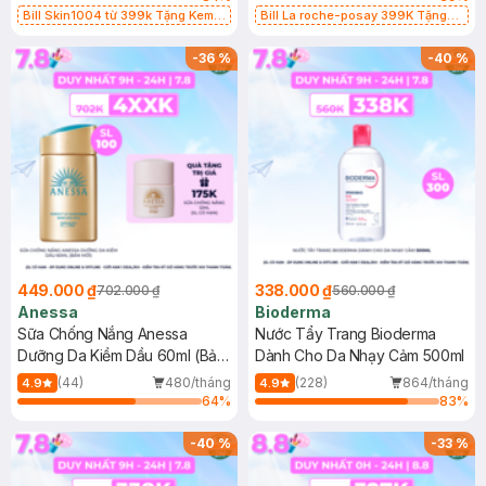
Bill Skin1004 từ 399k Tặng Kem
Bill La roche-posay 399K Tặng
Chống Nắng Cho Da Nhạy Cảm
Gel rửa mặt da dầu nhạy cảm 50ml
SPF 50+ 20ml (SL Có Hạn)
(SL có hạn)
-
36
%
-
40
%
449.000 ₫
338.000 ₫
702.000 ₫
560.000 ₫
Anessa
Bioderma
Sữa Chống Nắng Anessa
Nước Tẩy Trang Bioderma
Dưỡng Da Kiềm Dầu 60ml (Bản
Dành Cho Da Nhạy Cảm 500ml
Mới)
(44)
480/tháng
(228)
864/tháng
4.9
4.9
64
%
83
%
-
40
%
-
33
%