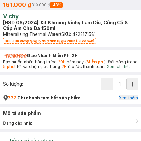
161.000 ₫
310.000 ₫
-
48
%
Vichy
[HSD 06/2024] Xịt Khoáng Vichy Làm Dịu, Củng Cố &
Cấp Ẩm Cho Da 150ml
Mineralizing Thermal Water
(SKU:
422217158
)
Bill 599K Vichy tặng Ly thủy tinh trị giá 200K (SL có hạn)
Giao Nhanh Miễn Phí 2H
Bạn muốn nhận hàng trước
20h
hôm nay (
Miễn phí
). Đặt hàng trong
5 phút
tới và chọn giao hàng
2H
ở bước thanh toán.
Xem chi tiết
Số lượng:
337
Chi nhánh tạm hết sản phẩm
Xem thêm
Mô tả sản phẩm
Đang cập nhật
Thông số sản phẩm