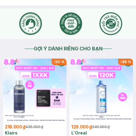
GỢI Ý DÀNH RIÊNG CHO BẠN
-
50
%
-
48
%
218.000 ₫
129.000 ₫
435.000 ₫
249.000 ₫
Klairs
L'Oreal