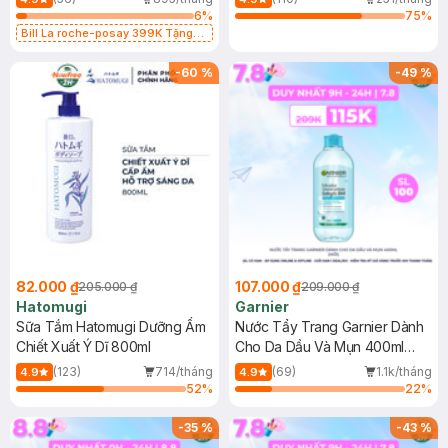
6
%
75
%
Bill La roche-posay 399K Tặng
Gel rửa mặt da dầu nhạy cảm 50ml
(SL có hạn)
-
60
%
-
49
%
82.000 ₫
107.000 ₫
205.000 ₫
209.000 ₫
Hatomugi
Garnier
Sữa Tắm Hatomugi Dưỡng Ẩm
Nước Tẩy Trang Garnier Dành
Chiết Xuất Ý Dĩ 800ml
Cho Da Dầu Và Mụn 400ml
(Mới)
(123)
714/tháng
(69)
1.1k/tháng
4.9
4.9
52
%
22
%
-
35
%
-
43
%