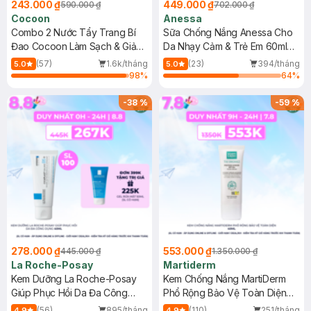
243.000 ₫
449.000 ₫
590.000 ₫
702.000 ₫
Cocoon
Anessa
Combo 2 Nước Tẩy Trang Bí
Sữa Chống Nắng Anessa Cho
Đao Cocoon Làm Sạch & Giảm
Da Nhạy Cảm & Trẻ Em 60ml
Dầu 500ml
(Mới)
(57)
1.6k/tháng
(23)
394/tháng
5.0
5.0
98
%
64
%
-
38
%
-
59
%
278.000 ₫
553.000 ₫
445.000 ₫
1.350.000 ₫
La Roche-Posay
Martiderm
Kem Dưỡng La Roche-Posay
Kem Chống Nắng MartiDerm
Giúp Phục Hồi Da Đa Công
Phổ Rộng Bảo Vệ Toàn Diện
Dụng 40ml
40ml
(56)
895/tháng
(110)
251/tháng
4.9
4.9