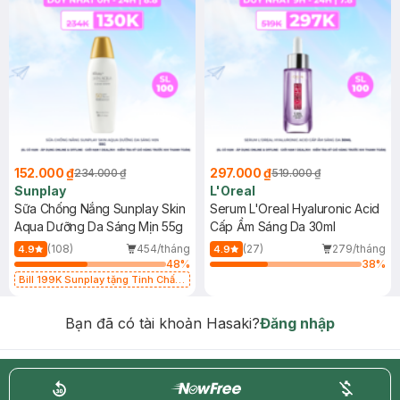
152.000 ₫
297.000 ₫
234.000 ₫
519.000 ₫
Sunplay
L'Oreal
Sữa Chống Nắng Sunplay Skin
Serum L'Oreal Hyaluronic Acid
Aqua Dưỡng Da Sáng Mịn 55g
Cấp Ẩm Sáng Da 30ml
(108)
454/tháng
(27)
279/tháng
4.9
4.9
48
%
38
%
Bill 199K Sunplay tặng Tinh Chất
Chống Nắng 7g trị giá 30K (SL có
hạn)
Bạn đã có tài khoản Hasaki?
Đăng nhập