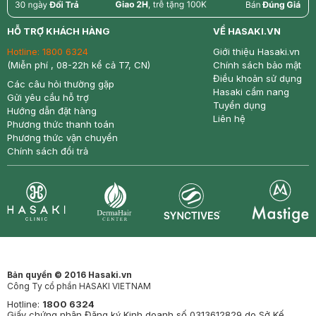
return
nowfree
price
HỖ TRỢ KHÁCH HÀNG
VỀ HASAKI.VN
Hotline:
1800 6324
Giới thiệu Hasaki.vn
(Miễn phí , 08-22h kể cả T7, CN)
Chính sách bảo mật
Điều khoản sử dụng
Các câu hỏi thường gặp
Hasaki cẩm nang
Gửi yêu cầu hỗ trợ
Tuyển dụng
Hướng dẫn đặt hàng
Liên hệ
Phương thức thanh toán
Phương thức vận chuyển
Chính sách đổi trả
Synctives
Clinic
Dermahair
Mastige
Bản quyền © 2016 Hasaki.vn
Công Ty cổ phần HASAKI VIETNAM
Hotline:
1800 6324
Giấy chứng nhận Đăng ký Kinh doanh số 0313612829 do Sở Kế