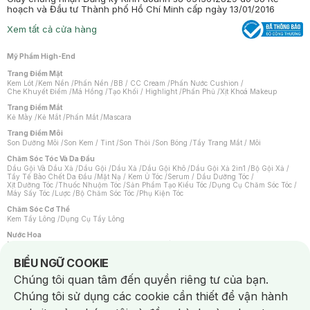
hoạch và Đầu tư Thành phố Hồ Chí Minh cấp ngày 13/01/2016
Xem tất cả cửa hàng
Mỹ Phẩm High-End
Trang Điểm Mặt
Kem Lót
/
Kem Nền
/
Phấn Nền
/
BB / CC Cream
/
Phấn Nước Cushion
/
Che Khuyết Điểm
/
Má Hồng
/
Tạo Khối / Highlight
/
Phấn Phủ
/
Xịt Khoá Makeup
Trang Điểm Mắt
Kẻ Mày
/
Kẻ Mắt
/
Phấn Mắt
/
Mascara
Trang Điểm Môi
Son Dưỡng Môi
/
Son Kem / Tint
/
Son Thỏi
/
Son Bóng
/
Tẩy Trang Mắt / Môi
Chăm Sóc Tóc Và Da Đầu
Dầu Gội Và Dầu Xả
/
Dầu Gội
/
Dầu Xả
/
Dầu Gội Khô
/
Dầu Gội Xả 2in1
/
Bộ Gội Xả
/
Tẩy Tế Bào Chết Da Đầu
/
Mặt Nạ / Kem Ủ Tóc
/
Serum / Dầu Dưỡng Tóc
/
Xịt Dưỡng Tóc
/
Thuốc Nhuộm Tóc
/
Sản Phẩm Tạo Kiểu Tóc
/
Dụng Cụ Chăm Sóc Tóc
/
Máy Sấy Tóc
/
Lược
/
Bộ Chăm Sóc Tóc
/
Phụ Kiện Tóc
Chăm Sóc Cơ Thể
Kem Tẩy Lông
/
Dụng Cụ Tẩy Lông
Nước Hoa
Nước Hoa Nữ
/
Nước Hoa Nam
/
Nước Hoa Cao Cấp
/
Xịt Thơm Toàn Thân
/
Nước Hoa Vùng Kín
Notice about cookies usage
BIỂU NGỮ COOKIE
Chăm Sóc Cá Nhân
Chúng tôi quan tâm đến quyền riêng tư của bạn.
Chống Muỗi
/
Khẩu Trang
/
Máy Massage
/
Mặt Nạ Xông Hơi
/
Nước Rửa Tay
/
Sản Phẩm Chăm Sóc Khác
/
Bàn Chải Đánh Răng
/
Bàn Chải Điện
/
Chúng tôi sử dụng các cookie cần thiết để vận hành
Hỗ Trợ Trắng Răng
/
Kem Đánh Răng
/
Máy Tăm Nước
/
Nước Súc Miệng
/
Tăm / Chỉ Nha Khoa
/
Xịt Thơm Miệng
/
Dung Dịch Vệ Sinh
/
Dưỡng Vùng Kín
/