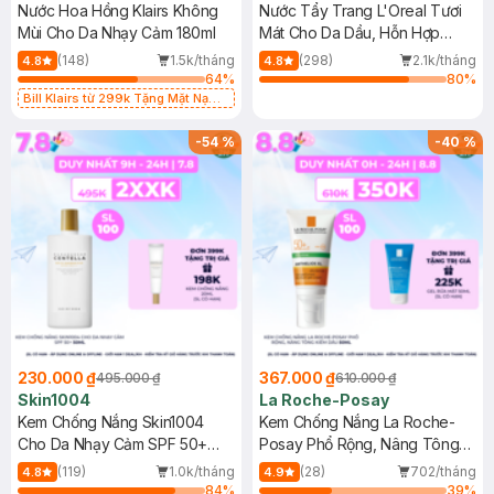
Nước Hoa Hồng Klairs Không
Nước Tẩy Trang L'Oreal Tươi
Mùi Cho Da Nhạy Cảm 180ml
Mát Cho Da Dầu, Hỗn Hợp
400ml
(148)
1.5k/tháng
(298)
2.1k/tháng
4.8
4.8
64
%
80
%
Bill Klairs từ 299k Tặng Mặt Nạ
Làm Dịu Da & Kiểm Soát Dầu Nhờn
25ml (SL Có Hạn)
-
54
%
-
40
%
230.000 ₫
367.000 ₫
495.000 ₫
610.000 ₫
Skin1004
La Roche-Posay
Kem Chống Nắng Skin1004
Kem Chống Nắng La Roche-
Cho Da Nhạy Cảm SPF 50+
Posay Phổ Rộng, Nâng Tông
50ml
Kiềm Dầu 50ml
(119)
1.0k/tháng
(28)
702/tháng
4.8
4.9
84
%
39
%