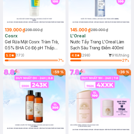
139.000 ₫
145.000 ₫
298.000 ₫
289.000 ₫
Cosrx
L'Oreal
Gel Rửa Mặt Cosrx Tràm Trà,
Nước Tẩy Trang L'Oreal Làm
0.5% BHA Có Độ pH Thấp
Sạch Sâu Trang Điểm 400ml
150ml
(173)
(298)
916/tháng
5.0
4.8
7
%
21
%
-
59
%
-
36
%