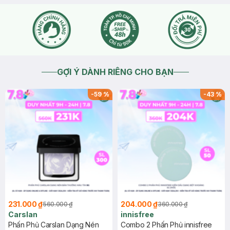
GỢI Ý DÀNH RIÊNG CHO BẠN
-
59
%
-
43
%
231.000 ₫
204.000 ₫
560.000 ₫
360.000 ₫
Carslan
innisfree
Phấn Phủ Carslan Dạng Nén
Combo 2 Phấn Phủ innisfree