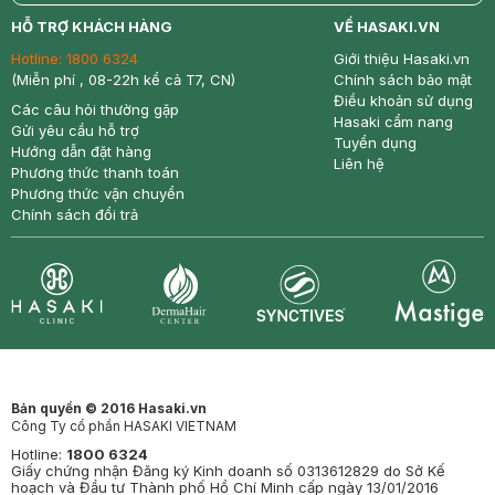
return
nowfree
price
HỖ TRỢ KHÁCH HÀNG
VỀ HASAKI.VN
Hotline:
1800 6324
Giới thiệu Hasaki.vn
(Miễn phí , 08-22h kể cả T7, CN)
Chính sách bảo mật
Điều khoản sử dụng
Các câu hỏi thường gặp
Hasaki cẩm nang
Gửi yêu cầu hỗ trợ
Tuyển dụng
Hướng dẫn đặt hàng
Liên hệ
Phương thức thanh toán
Phương thức vận chuyển
Chính sách đổi trả
Synctives
Clinic
Dermahair
Mastige
Bản quyền © 2016 Hasaki.vn
Công Ty cổ phần HASAKI VIETNAM
Hotline:
1800 6324
Giấy chứng nhận Đăng ký Kinh doanh số 0313612829 do Sở Kế
hoạch và Đầu tư Thành phố Hồ Chí Minh cấp ngày 13/01/2016