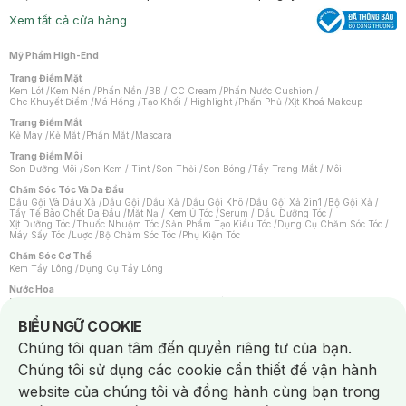
Xem tất cả cửa hàng
Mỹ Phẩm High-End
Trang Điểm Mặt
Kem Lót
/
Kem Nền
/
Phấn Nền
/
BB / CC Cream
/
Phấn Nước Cushion
/
Che Khuyết Điểm
/
Má Hồng
/
Tạo Khối / Highlight
/
Phấn Phủ
/
Xịt Khoá Makeup
Trang Điểm Mắt
Kẻ Mày
/
Kẻ Mắt
/
Phấn Mắt
/
Mascara
Trang Điểm Môi
Son Dưỡng Môi
/
Son Kem / Tint
/
Son Thỏi
/
Son Bóng
/
Tẩy Trang Mắt / Môi
Chăm Sóc Tóc Và Da Đầu
Dầu Gội Và Dầu Xả
/
Dầu Gội
/
Dầu Xả
/
Dầu Gội Khô
/
Dầu Gội Xả 2in1
/
Bộ Gội Xả
/
Tẩy Tế Bào Chết Da Đầu
/
Mặt Nạ / Kem Ủ Tóc
/
Serum / Dầu Dưỡng Tóc
/
Xịt Dưỡng Tóc
/
Thuốc Nhuộm Tóc
/
Sản Phẩm Tạo Kiểu Tóc
/
Dụng Cụ Chăm Sóc Tóc
/
Máy Sấy Tóc
/
Lược
/
Bộ Chăm Sóc Tóc
/
Phụ Kiện Tóc
Chăm Sóc Cơ Thể
Kem Tẩy Lông
/
Dụng Cụ Tẩy Lông
Nước Hoa
Nước Hoa Nữ
/
Nước Hoa Nam
/
Nước Hoa Cao Cấp
/
Xịt Thơm Toàn Thân
/
Nước Hoa Vùng Kín
Notice about cookies usage
BIỂU NGỮ COOKIE
Chăm Sóc Cá Nhân
Chúng tôi quan tâm đến quyền riêng tư của bạn.
Chống Muỗi
/
Khẩu Trang
/
Máy Massage
/
Mặt Nạ Xông Hơi
/
Nước Rửa Tay
/
Sản Phẩm Chăm Sóc Khác
/
Bàn Chải Đánh Răng
/
Bàn Chải Điện
/
Chúng tôi sử dụng các cookie cần thiết để vận hành
Hỗ Trợ Trắng Răng
/
Kem Đánh Răng
/
Máy Tăm Nước
/
Nước Súc Miệng
/
Tăm / Chỉ Nha Khoa
/
Xịt Thơm Miệng
/
Dung Dịch Vệ Sinh
/
Dưỡng Vùng Kín
/
website của chúng tôi và đồng hành cùng bạn trong
Khăn Ướt Vệ Sinh Vùng Kín
/
Băng Vệ Sinh
/
Tampon
/
Bọt Cạo Râu
/
Dao Cạo Râu
/
Máy Cạo Râu