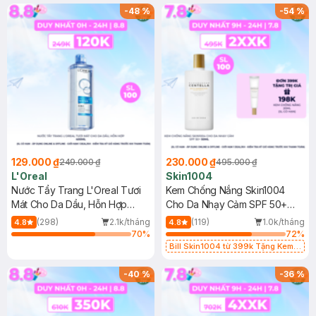
25ml (SL Có Hạn)
-
48
%
-
54
%
129.000 ₫
230.000 ₫
249.000 ₫
495.000 ₫
L'Oreal
Skin1004
Nước Tẩy Trang L'Oreal Tươi
Kem Chống Nắng Skin1004
Mát Cho Da Dầu, Hỗn Hợp
Cho Da Nhạy Cảm SPF 50+
400ml
50ml
(298)
2.1k/tháng
(119)
1.0k/tháng
4.8
4.8
70
%
72
%
Bill Skin1004 từ 399k Tặng Kem
Chống Nắng Cho Da Nhạy Cảm
SPF 50+ 20ml (SL Có Hạn)
-
40
%
-
36
%