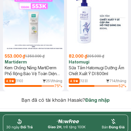
553.000 ₫
82.000 ₫
1.350.000 ₫
205.000 ₫
Martiderm
Hatomugi
Kem Chống Nắng MartiDerm
Sữa Tắm Hatomugi Dưỡng Ẩm
Phổ Rộng Bảo Vệ Toàn Diện
Chiết Xuất Ý Dĩ 800ml
40ml
(110)
251/tháng
(123)
714/tháng
4.9
4.9
75
%
52
%
Bạn đã có tài khoản Hasaki?
Đăng nhập