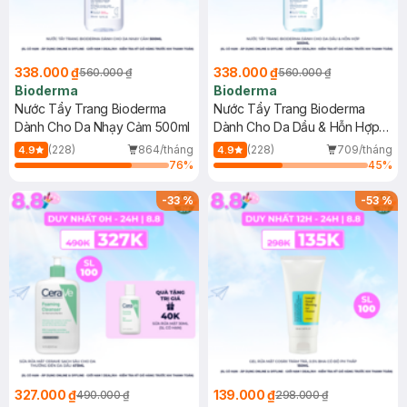
338.000 ₫
338.000 ₫
560.000 ₫
560.000 ₫
Bioderma
Bioderma
Nước Tẩy Trang Bioderma
Nước Tẩy Trang Bioderma
Dành Cho Da Nhạy Cảm 500ml
Dành Cho Da Dầu & Hỗn Hợp
500ml
(228)
864/tháng
(228)
709/tháng
4.9
4.9
76
%
45
%
-
33
%
-
53
%
327.000 ₫
139.000 ₫
490.000 ₫
298.000 ₫