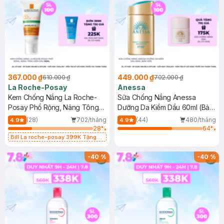
367.000 ₫
449.000 ₫
610.000 ₫
702.000 ₫
La Roche-Posay
Anessa
Kem Chống Nắng La Roche-
Sữa Chống Nắng Anessa
Posay Phổ Rộng, Nâng Tông
Dưỡng Da Kiềm Dầu 60ml (Bản
Kiềm Dầu 50ml
Mới)
(28)
702/tháng
(44)
480/tháng
4.9
4.9
28
%
64
%
Bill La roche-posay 399K Tặng
Gel rửa mặt da dầu nhạy cảm 50ml
(SL có hạn)
-
40
%
-
40
%