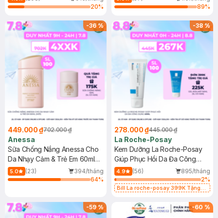
20
%
89
%
-
36
%
-
38
%
449.000 ₫
278.000 ₫
702.000 ₫
445.000 ₫
Anessa
La Roche-Posay
Sữa Chống Nắng Anessa Cho
Kem Dưỡng La Roche-Posay
Da Nhạy Cảm & Trẻ Em 60ml
Giúp Phục Hồi Da Đa Công
(Mới)
Dụng 40ml
(23)
394/tháng
(56)
895/tháng
5.0
4.9
64
%
2
%
Bill La roche-posay 399K Tặng
Gel rửa mặt da dầu nhạy cảm 50ml
(SL có hạn)
-
59
%
-
60
%