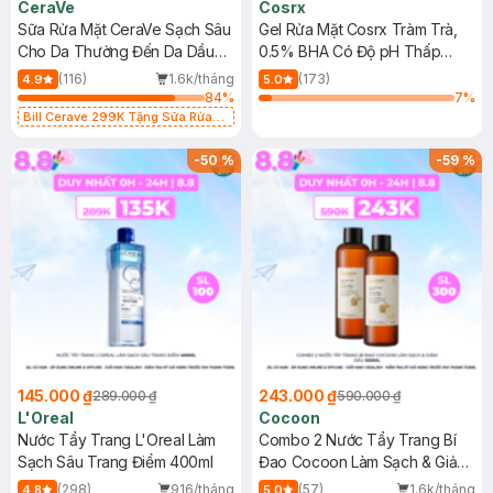
CeraVe
Cosrx
Sữa Rửa Mặt CeraVe Sạch Sâu
Gel Rửa Mặt Cosrx Tràm Trà,
Cho Da Thường Đến Da Dầu
0.5% BHA Có Độ pH Thấp
473ml
150ml
(116)
1.6k/tháng
(173)
4.9
5.0
84
%
7
%
Bill Cerave 299K Tặng Sữa Rửa
Mặt Cerave 30ml (SL có hạn)
-
50
%
-
59
%
145.000 ₫
243.000 ₫
289.000 ₫
590.000 ₫
L'Oreal
Cocoon
Nước Tẩy Trang L'Oreal Làm
Combo 2 Nước Tẩy Trang Bí
Sạch Sâu Trang Điểm 400ml
Đao Cocoon Làm Sạch & Giảm
Dầu 500ml
(298)
916/tháng
(57)
1.6k/tháng
4.8
5.0