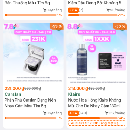
Bản Thường Màu Tím 8g
Kiềm Dầu Dạng Bột Khoáng 5g
(Mới)
89/tháng
(7)
98/tháng
5.0
5
%
22
%
-
59
%
-
50
%
231.000 ₫
218.000 ₫
560.000 ₫
435.000 ₫
Carslan
Klairs
Phấn Phủ Carslan Dạng Nén
Nước Hoa Hồng Klairs Không
Nhạy Cảm Màu Tím 8g
Mùi Cho Da Nhạy Cảm 180ml
86/tháng
(148)
1.5k/tháng
4.8
3
%
64
%
Bill Klairs từ 299k Tặng Mặt Nạ
Làm Dịu Da & Kiểm Soát Dầu Nhờn