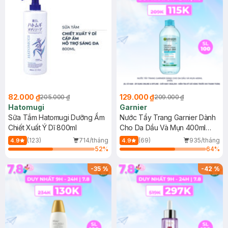
82.000 ₫
129.000 ₫
205.000 ₫
209.000 ₫
Hatomugi
Garnier
Sữa Tắm Hatomugi Dưỡng Ẩm
Nước Tẩy Trang Garnier Dành
Chiết Xuất Ý Dĩ 800ml
Cho Da Dầu Và Mụn 400ml
(Mới)
(123)
714/tháng
(69)
935/tháng
4.9
4.9
52
%
64
%
-
35
%
-
42
%