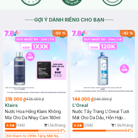
GỢI Ý DÀNH RIÊNG CHO BẠN
-
50
%
-
42
%
218.000 ₫
144.000 ₫
435.000 ₫
249.000 ₫
Klairs
L'Oreal
Nước Hoa Hồng Klairs Không
Nước Tẩy Trang L'Oreal Tươi
Mùi Cho Da Nhạy Cảm 180ml
Mát Cho Da Dầu, Hỗn Hợp
400ml
(148)
1.5k/tháng
(298)
1.9k/tháng
4.8
4.8
64
%
64
%
Bill Klairs từ 299k Tặng Mặt Nạ