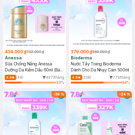
434.000 ₫
379.000 ₫
702.000 ₫
560.000 ₫
Anessa
Bioderma
Sữa Chống Nắng Anessa
Nước Tẩy Trang Bioderma
Dưỡng Da Kiềm Dầu 60ml (Bản
Dành Cho Da Nhạy Cảm 500ml
Mới)
(44)
497/tháng
(228)
771/tháng
4.9
4.9
33
%
64
%
-
36
%
-
24
%