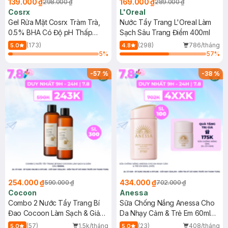
139.000 ₫
169.000 ₫
298.000 ₫
289.000 ₫
Cosrx
L'Oreal
Gel Rửa Mặt Cosrx Tràm Trà,
Nước Tẩy Trang L'Oreal Làm
0.5% BHA Có Độ pH Thấp
Sạch Sâu Trang Điểm 400ml
150ml
(173)
(298)
786/tháng
5.0
4.8
5
%
57
%
-
57
%
-
38
%
254.000 ₫
434.000 ₫
590.000 ₫
702.000 ₫
Cocoon
Anessa
Combo 2 Nước Tẩy Trang Bí
Sữa Chống Nắng Anessa Cho
Đao Cocoon Làm Sạch & Giảm
Da Nhạy Cảm & Trẻ Em 60ml
Dầu 500ml
(Mới)
(57)
1.5k/tháng
(23)
408/tháng
5.0
5.0