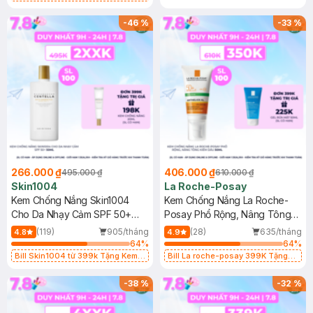
Làm Dịu Da & Kiểm Soát Dầu Nhờn
25ml (SL Có Hạn)
-
46
%
-
33
%
266.000 ₫
406.000 ₫
495.000 ₫
610.000 ₫
Skin1004
La Roche-Posay
Kem Chống Nắng Skin1004
Kem Chống Nắng La Roche-
Cho Da Nhạy Cảm SPF 50+
Posay Phổ Rộng, Nâng Tông
50ml
Kiềm Dầu 50ml
(119)
905/tháng
(28)
635/tháng
4.8
4.9
64
%
64
%
Bill Skin1004 từ 399k Tặng Kem
Bill La roche-posay 399K Tặng
Chống Nắng Cho Da Nhạy Cảm
Gel rửa mặt da dầu nhạy cảm 50ml
SPF 50+ 20ml (SL Có Hạn)
(SL có hạn)
-
38
%
-
32
%