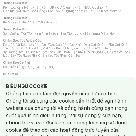
Trang Điểm Mặt
Kem Lót
/
Kem Nền
/
Phấn Nền
/
BB / CC Cream
/
Phấn Nước Cushion
/
Che Khuyết Điểm
/
Má Hồng
/
Tạo Khối / Highlight
/
Phấn Phủ
/
Xịt Khoá Makeup
Trang Điểm Mắt
Kẻ Mày
/
Kẻ Mắt
/
Phấn Mắt
/
Mascara
Trang Điểm Môi
Son Dưỡng Môi
/
Son Kem / Tint
/
Son Thỏi
/
Son Bóng
/
Tẩy Trang Mắt / Môi
Chăm Sóc Tóc Và Da Đầu
Dầu Gội Và Dầu Xả
/
Dầu Gội
/
Dầu Xả
/
Dầu Gội Khô
/
Dầu Gội Xả 2in1
/
Bộ Gội Xả
/
Tẩy Tế Bào Chết Da Đầu
/
Mặt Nạ / Kem Ủ Tóc
/
Serum / Dầu Dưỡng Tóc
/
Xịt Dưỡng Tóc
/
Thuốc Nhuộm Tóc
/
Sản Phẩm Tạo Kiểu Tóc
/
Dụng Cụ Chăm Sóc Tóc
/
Máy Sấy Tóc
/
Lược
/
Bộ Chăm Sóc Tóc
/
Phụ Kiện Tóc
Chăm Sóc Cơ Thể
Kem Tẩy Lông
/
Dụng Cụ Tẩy Lông
Nước Hoa
Nước Hoa Nữ
/
Nước Hoa Nam
/
Nước Hoa Cao Cấp
/
Xịt Thơm Toàn Thân
/
Nước Hoa Vùng Kín
Notice about cookies usage
BIỂU NGỮ COOKIE
Chăm Sóc Cá Nhân
Chúng tôi quan tâm đến quyền riêng tư của bạn.
Chống Muỗi
/
Khẩu Trang
/
Máy Massage
/
Mặt Nạ Xông Hơi
/
Nước Rửa Tay
/
Sản Phẩm Chăm Sóc Khác
/
Bàn Chải Đánh Răng
/
Bàn Chải Điện
/
Chúng tôi sử dụng các cookie cần thiết để vận hành
Hỗ Trợ Trắng Răng
/
Kem Đánh Răng
/
Máy Tăm Nước
/
Nước Súc Miệng
/
Tăm / Chỉ Nha Khoa
/
Xịt Thơm Miệng
/
Dung Dịch Vệ Sinh
/
Dưỡng Vùng Kín
/
website của chúng tôi và đồng hành cùng bạn trong
Khăn Ướt Vệ Sinh Vùng Kín
/
Băng Vệ Sinh
/
Tampon
/
Bọt Cạo Râu
/
Dao Cạo Râu
/
Máy Cạo Râu
suốt quá trình điều hướng. Với sự đồng ý của bạn,
Vấn Đề Về Da
chúng tôi và các đối tác của chúng tôi cũng sử dụng
Da Dầu / Lỗ Chân Lông To
/
Da Khô / Mất Nước
/
Da Lão Hóa
/
Da Mụn
/
Da Nhạy Cảm / Kích Ứng
/
Da Xỉn Màu
/
Thâm / Nám / Tàn Nhang
/
cookie để theo dõi các hoạt động trực tuyến của
Quầng Thâm & Bọng Mắt
/
Sẹo
/
Viêm Da Cơ Địa