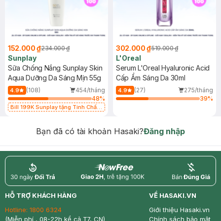
152.000 ₫
302.000 ₫
234.000 ₫
519.000 ₫
Sunplay
L'Oreal
Sữa Chống Nắng Sunplay Skin
Serum L'Oreal Hyaluronic Acid
Aqua Dưỡng Da Sáng Mịn 55g
Cấp Ẩm Sáng Da 30ml
(108)
454/tháng
(27)
275/tháng
4.9
4.9
48
%
39
%
Bill 199K Sunplay tặng Tinh Chất
Chống Nắng 7g trị giá 30K (SL có
hạn)
Bạn đã có tài khoản Hasaki?
Đăng nhập
return
nowfree
price
HỖ TRỢ KHÁCH HÀNG
VỀ HASAKI.VN
Hotline:
1800 6324
Giới thiệu Hasaki.vn
(Miễn phí , 08-22h kể cả T7, CN)
Chính sách bảo mật