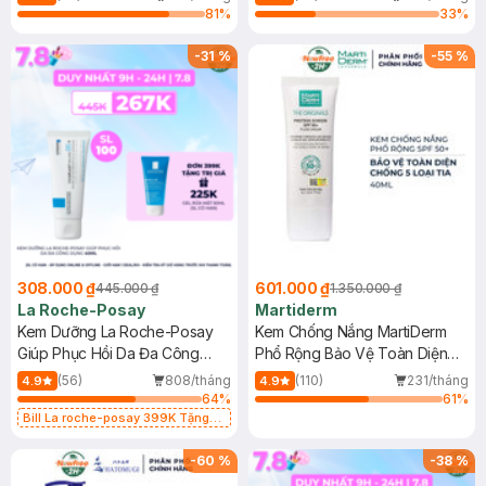
81
%
33
%
-
31
%
-
55
%
308.000 ₫
601.000 ₫
445.000 ₫
1.350.000 ₫
La Roche-Posay
Martiderm
Kem Dưỡng La Roche-Posay
Kem Chống Nắng MartiDerm
Giúp Phục Hồi Da Đa Công
Phổ Rộng Bảo Vệ Toàn Diện
Dụng 40ml
40ml
(56)
808/tháng
(110)
231/tháng
4.9
4.9
64
%
61
%
Bill La roche-posay 399K Tặng
Gel rửa mặt da dầu nhạy cảm 50ml
(SL có hạn)
-
60
%
-
38
%