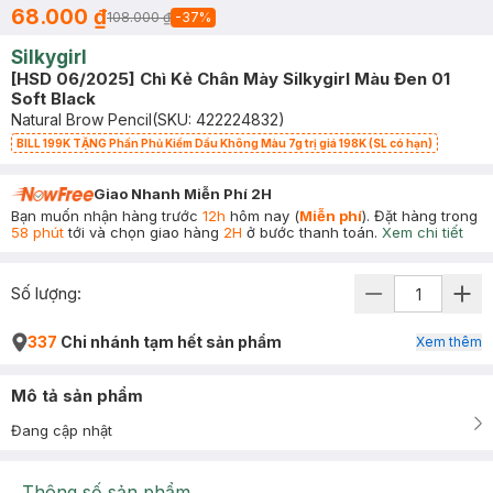
68.000 ₫
108.000 ₫
-
37
%
Silkygirl
[HSD 06/2025] Chì Kẻ Chân Mày Silkygirl Màu Đen 01
Soft Black
Natural Brow Pencil
(SKU:
422224832
)
BILL 199K TẶNG Phấn Phủ Kiềm Dầu Không Màu 7g trị giá 198K (SL có hạn)
Giao Nhanh Miễn Phí 2H
Bạn muốn nhận hàng trước
12h
hôm nay (
Miễn phí
). Đặt hàng trong
58 phút
tới và chọn giao hàng
2H
ở bước thanh toán.
Xem chi tiết
Số lượng:
337
Chi nhánh tạm hết sản phẩm
Xem thêm
Mô tả sản phẩm
Đang cập nhật
Thông số sản phẩm