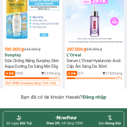
130.000 ₫
297.000 ₫
234.000 ₫
519.000 ₫
Sunplay
L'Oreal
Sữa Chống Nắng Sunplay Skin
Serum L'Oreal Hyaluronic Acid
Aqua Dưỡng Da Sáng Mịn 55g
Cấp Ẩm Sáng Da 30ml
(108)
531/tháng
(27)
279/tháng
4.9
4.9
91
%
17
%
Bill 199K Sunplay tặng Tinh Chất
Chống Nắng 7g trị giá 30K (SL có
hạn)
Bạn đã có tài khoản Hasaki?
Đăng nhập