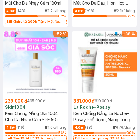
Mùi Cho Da Nhạy Cảm 180ml
Mát Cho Da Dầu, Hỗn Hợp
400ml
(148)
1.7k/tháng
(298)
2.1k/tháng
4.8
4.8
62
%
63
%
Bill Klairs từ 299k Tặng Mặt Nạ
Làm Dịu Da & Kiểm Soát Dầu Nhờn
25ml (SL Có Hạn)
-
52
%
-
38
%
239.000 ₫
381.000 ₫
495.000 ₫
610.000 ₫
Skin1004
La Roche-Posay
Kem Chống Nắng Skin1004
Kem Chống Nắng La Roche-
Cho Da Nhạy Cảm SPF 50+
Posay Phổ Rộng, Nâng Tông
50ml
Kiềm Dầu 50ml
(119)
1.0k/tháng
(28)
676/tháng
4.8
4.9
56
%
39
%
Bill Skin1004 từ 399k Tặng Kem
Bill La roche-posay 399K Tặng