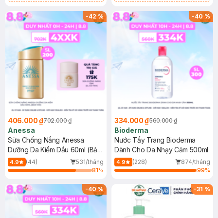
Chống Nắng Cho Da Nhạy Cảm
Gel rửa mặt da dầu nhạy cảm 50ml
SPF 50+ 20ml (SL Có Hạn)
(SL có hạn)
-
42
%
-
40
%
406.000 ₫
334.000 ₫
702.000 ₫
560.000 ₫
Anessa
Bioderma
Sữa Chống Nắng Anessa
Nước Tẩy Trang Bioderma
Dưỡng Da Kiềm Dầu 60ml (Bản
Dành Cho Da Nhạy Cảm 500ml
Mới)
(44)
531/tháng
(228)
874/tháng
4.9
4.9
81
%
99
%
-
40
%
-
31
%