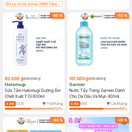
Bill La roche-posay 399K Tặng
Gel rửa mặt da dầu nhạy cảm 50ml
(SL có hạn)
-
60
%
-
52
%
82.000 ₫
101.000 ₫
205.000 ₫
209.000 ₫
Hatomugi
Garnier
Sữa Tắm Hatomugi Dưỡng Ẩm
Nước Tẩy Trang Garnier Dành
Chiết Xuất Ý Dĩ 800ml
Cho Da Dầu Và Mụn 400ml
(Mới)
(123)
714/tháng
(69)
1.2k/tháng
4.9
4.9
52
%
68
%
-
44
%
-
43
%