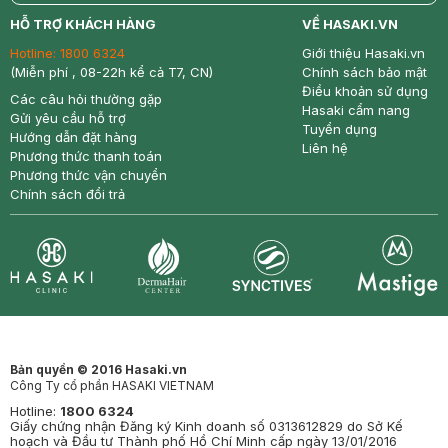
return
nowfree
price
HỖ TRỢ KHÁCH HÀNG
VỀ HASAKI.VN
Hotline:
1800 6324
Giới thiệu Hasaki.vn
(Miễn phí , 08-22h kể cả T7, CN)
Chính sách bảo mật
Điều khoản sử dụng
Các câu hỏi thường gặp
Hasaki cẩm nang
Gửi yêu cầu hỗ trợ
Tuyển dụng
Hướng dẫn đặt hàng
Liên hệ
Phương thức thanh toán
Phương thức vận chuyển
Chính sách đổi trả
Synctives
Clinic
Dermahair
Mastige
Bản quyền © 2016 Hasaki.vn
Công Ty cổ phần HASAKI VIETNAM
Hotline:
1800 6324
Giấy chứng nhận Đăng ký Kinh doanh số 0313612829 do Sở Kế
hoạch và Đầu tư Thành phố Hồ Chí Minh cấp ngày 13/01/2016