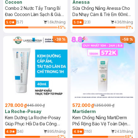
Cocoon
Anessa
Combo 2 Nước Tẩy Trang Bí
Sữa Chống Nắng Anessa Cho
Đao Cocoon Làm Sạch & Giảm
Da Nhạy Cảm & Trẻ Em 60ml
Dầu 500ml
(Mới)
(57)
1.6k/tháng
(23)
436/tháng
5.0
5.0
45
%
81
%
-
38
%
-
58
%
278.000 ₫
572.000 ₫
445.000 ₫
1.350.000 ₫
La Roche-Posay
Martiderm
Kem Dưỡng La Roche-Posay
Kem Chống Nắng MartiDerm
Giúp Phục Hồi Da Đa Công
Phổ Rộng Bảo Vệ Toàn Diện
Dụng 40ml
40ml
(56)
895/tháng
(110)
243/tháng
4.9
4.9
67
%
68
%