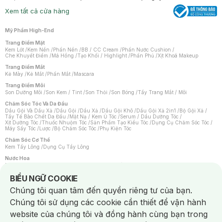
Xem tất cả cửa hàng
Mỹ Phẩm High-End
Trang Điểm Mặt
Kem Lót
/
Kem Nền
/
Phấn Nền
/
BB / CC Cream
/
Phấn Nước Cushion
/
Che Khuyết Điểm
/
Má Hồng
/
Tạo Khối / Highlight
/
Phấn Phủ
/
Xịt Khoá Makeup
Trang Điểm Mắt
Kẻ Mày
/
Kẻ Mắt
/
Phấn Mắt
/
Mascara
Trang Điểm Môi
Son Dưỡng Môi
/
Son Kem / Tint
/
Son Thỏi
/
Son Bóng
/
Tẩy Trang Mắt / Môi
Chăm Sóc Tóc Và Da Đầu
Dầu Gội Và Dầu Xả
/
Dầu Gội
/
Dầu Xả
/
Dầu Gội Khô
/
Dầu Gội Xả 2in1
/
Bộ Gội Xả
/
Tẩy Tế Bào Chết Da Đầu
/
Mặt Nạ / Kem Ủ Tóc
/
Serum / Dầu Dưỡng Tóc
/
Xịt Dưỡng Tóc
/
Thuốc Nhuộm Tóc
/
Sản Phẩm Tạo Kiểu Tóc
/
Dụng Cụ Chăm Sóc Tóc
/
Máy Sấy Tóc
/
Lược
/
Bộ Chăm Sóc Tóc
/
Phụ Kiện Tóc
Chăm Sóc Cơ Thể
Kem Tẩy Lông
/
Dụng Cụ Tẩy Lông
Nước Hoa
Nước Hoa Nữ
/
Nước Hoa Nam
/
Nước Hoa Cao Cấp
/
Xịt Thơm Toàn Thân
/
Nước Hoa Vùng Kín
Notice about cookies usage
BIỂU NGỮ COOKIE
Chăm Sóc Cá Nhân
Chúng tôi quan tâm đến quyền riêng tư của bạn.
Chống Muỗi
/
Khẩu Trang
/
Máy Massage
/
Mặt Nạ Xông Hơi
/
Nước Rửa Tay
/
Sản Phẩm Chăm Sóc Khác
/
Bàn Chải Đánh Răng
/
Bàn Chải Điện
/
Chúng tôi sử dụng các cookie cần thiết để vận hành
Hỗ Trợ Trắng Răng
/
Kem Đánh Răng
/
Máy Tăm Nước
/
Nước Súc Miệng
/
Tăm / Chỉ Nha Khoa
/
Xịt Thơm Miệng
/
Dung Dịch Vệ Sinh
/
Dưỡng Vùng Kín
/
website của chúng tôi và đồng hành cùng bạn trong
Khăn Ướt Vệ Sinh Vùng Kín
/
Băng Vệ Sinh
/
Tampon
/
Bọt Cạo Râu
/
Dao Cạo Râu
/
Máy Cạo Râu