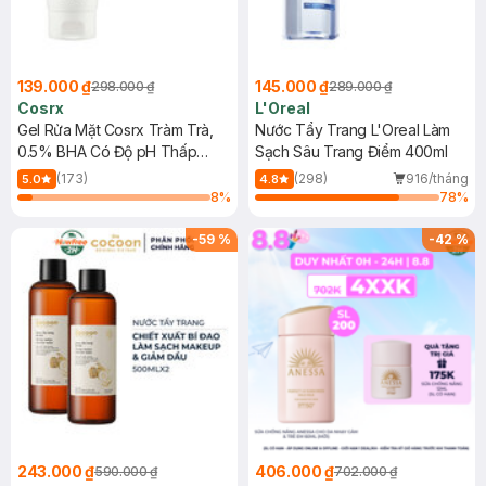
139.000 ₫
145.000 ₫
298.000 ₫
289.000 ₫
Cosrx
L'Oreal
Gel Rửa Mặt Cosrx Tràm Trà,
Nước Tẩy Trang L'Oreal Làm
0.5% BHA Có Độ pH Thấp
Sạch Sâu Trang Điểm 400ml
150ml
(173)
(298)
916/tháng
5.0
4.8
8
%
78
%
-
59
%
-
42
%
243.000 ₫
406.000 ₫
590.000 ₫
702.000 ₫