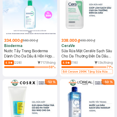
334.000 ₫
338.000 ₫
560.000 ₫
490.000 ₫
Bioderma
CeraVe
Nước Tẩy Trang Bioderma
Sữa Rửa Mặt CeraVe Sạch Sâu
Dành Cho Da Dầu & Hỗn Hợp
Cho Da Thường Đến Da Dầu
500ml
473ml
(228)
717/tháng
(116)
1.5k/tháng
4.9
4.9
68
%
71
%
Bill Cerave 299K Tặng Sữa Rửa
Mặt Cerave 30ml (SL có hạn)
-
53
%
-
50
%