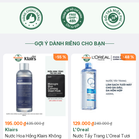
GỢI Ý DÀNH RIÊNG CHO BẠN
-
55
%
-
48
%
195.000 ₫
129.000 ₫
435.000 ₫
249.000 ₫
Klairs
L'Oreal
Nước Hoa Hồng Klairs Không
Nước Tẩy Trang L'Oreal Tươi