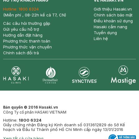
HỖ TRỢ KHÁCH HÀNG
VỀ HASAKI.VN
Hotline:
1800 6324
Giới thiệu Hasaki.vn
(Miễn phí , 08-22h kể cả T7, CN)
Chính sách bảo mật
Điều khoản sử dụng
Các câu hỏi thường gặp
Hasaki cẩm nang
Gửi yêu cầu hỗ trợ
Tuyển dụng
Hướng dẫn đặt hàng
Liên hệ
Phương thức thanh toán
Phương thức vận chuyển
Chính sách đổi trả
Synctives
Clinic
Dermahair
Mastige
Bản quyền © 2016 Hasaki.vn
Công Ty cổ phần HASAKI VIETNAM
Hotline:
1800 6324
Giấy chứng nhận Đăng ký Kinh doanh số 0313612829 do Sở Kế
hoạch và Đầu tư Thành phố Hồ Chí Minh cấp ngày 13/01/2016
Xem tất cả cửa hàng