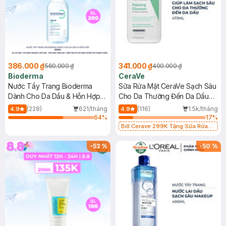
386.000 ₫
341.000 ₫
560.000 ₫
490.000 ₫
Bioderma
CeraVe
Nước Tẩy Trang Bioderma
Sữa Rửa Mặt CeraVe Sạch Sâu
Dành Cho Da Dầu & Hỗn Hợp
Cho Da Thường Đến Da Dầu
500ml
473ml
(228)
621/tháng
(116)
1.5k/tháng
4.9
4.9
64
%
17
%
Bill Cerave 299K Tặng Sữa Rửa
Mặt Cerave 30ml (SL có hạn)
-
53
%
-
50
%