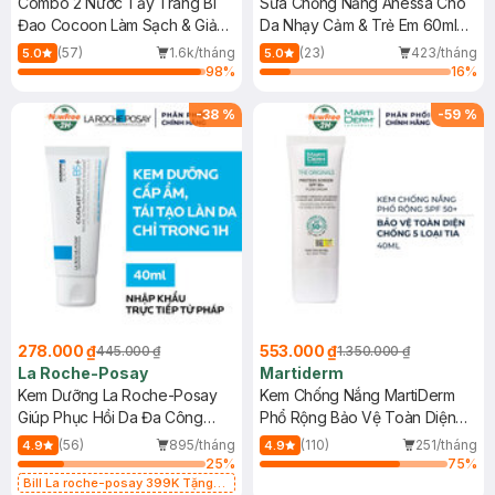
Combo 2 Nước Tẩy Trang Bí
Sữa Chống Nắng Anessa Cho
Đao Cocoon Làm Sạch & Giảm
Da Nhạy Cảm & Trẻ Em 60ml
Dầu 500ml
(Mới)
(57)
1.6k/tháng
(23)
423/tháng
5.0
5.0
98
%
16
%
-
38
%
-
59
%
278.000 ₫
553.000 ₫
445.000 ₫
1.350.000 ₫
La Roche-Posay
Martiderm
Kem Dưỡng La Roche-Posay
Kem Chống Nắng MartiDerm
Giúp Phục Hồi Da Đa Công
Phổ Rộng Bảo Vệ Toàn Diện
Dụng 40ml
40ml
(56)
895/tháng
(110)
251/tháng
4.9
4.9
25
%
75
%
Bill La roche-posay 399K Tặng