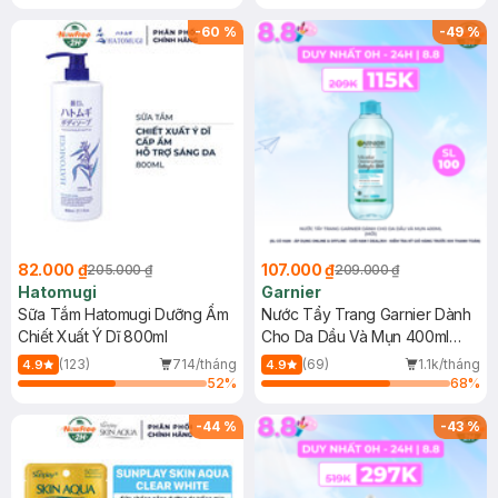
Gel rửa mặt da dầu nhạy cảm 50ml
(SL có hạn)
-
60
%
-
49
%
82.000 ₫
107.000 ₫
205.000 ₫
209.000 ₫
Hatomugi
Garnier
Sữa Tắm Hatomugi Dưỡng Ẩm
Nước Tẩy Trang Garnier Dành
Chiết Xuất Ý Dĩ 800ml
Cho Da Dầu Và Mụn 400ml
(Mới)
(123)
714/tháng
(69)
1.1k/tháng
4.9
4.9
52
%
68
%
-
44
%
-
43
%