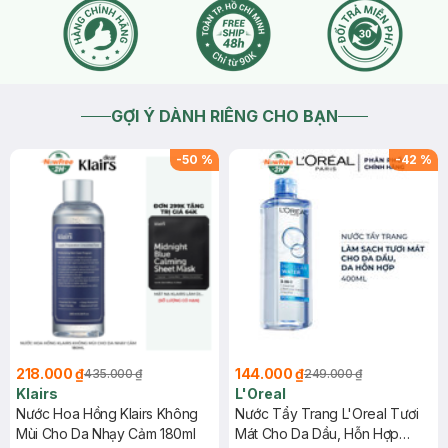
GỢI Ý DÀNH RIÊNG CHO BẠN
-
50
%
-
42
%
218.000 ₫
144.000 ₫
435.000 ₫
249.000 ₫
Klairs
L'Oreal
Nước Hoa Hồng Klairs Không
Nước Tẩy Trang L'Oreal Tươi
Mùi Cho Da Nhạy Cảm 180ml
Mát Cho Da Dầu, Hỗn Hợp