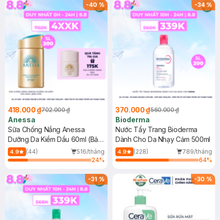
SPF 50+ 20ml (SL Có Hạn)
(SL có hạn)
-
40
%
-
34
%
418.000 ₫
370.000 ₫
702.000 ₫
560.000 ₫
Anessa
Bioderma
Sữa Chống Nắng Anessa
Nước Tẩy Trang Bioderma
Dưỡng Da Kiềm Dầu 60ml (Bản
Dành Cho Da Nhạy Cảm 500ml
Mới)
(44)
516/tháng
(228)
789/tháng
4.9
4.9
24
%
64
%
-
31
%
-
30
%