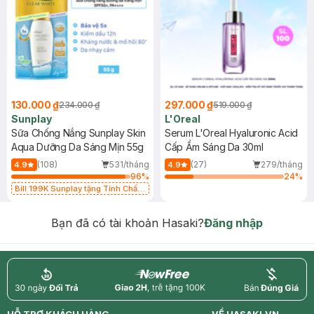
130.000 ₫
297.000 ₫
234.000 ₫
519.000 ₫
Sunplay
L'Oreal
Sữa Chống Nắng Sunplay Skin
Serum L'Oreal Hyaluronic Acid
Aqua Dưỡng Da Sáng Mịn 55g
Cấp Ẩm Sáng Da 30ml
(108)
531/tháng
(27)
279/tháng
4.9
4.9
96
%
24
%
Bill 199K Sunplay tặng Tinh Chất
Chống Nắng 7g trị giá 30K (SL có
hạn)
Bạn đã có tài khoản Hasaki?
Đăng nhập
return
nowfree
price