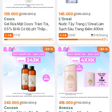
139.000 ₫
145.000 ₫
298.000 ₫
289.000 ₫
Cosrx
L'Oreal
Gel Rửa Mặt Cosrx Tràm Trà,
Nước Tẩy Trang L'Oreal Làm
0.5% BHA Có Độ pH Thấp
Sạch Sâu Trang Điểm 400ml
150ml
(173)
(298)
916/tháng
5.0
4.8
8
%
45
%
-
59
%
-
40
%
243.000 ₫
418.000 ₫
590.000 ₫
702.000 ₫
Cocoon
Anessa