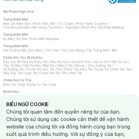
Mỹ Phẩm High-End
Trang Điểm Mặt
Kem Lót
/
Kem Nền
/
Phấn Nền
/
BB / CC Cream
/
Phấn Nước Cushion
/
Che Khuyết Điểm
/
Má Hồng
/
Tạo Khối / Highlight
/
Phấn Phủ
/
Xịt Khoá Makeup
Trang Điểm Mắt
Kẻ Mày
/
Kẻ Mắt
/
Phấn Mắt
/
Mascara
Trang Điểm Môi
Son Dưỡng Môi
/
Son Kem / Tint
/
Son Thỏi
/
Son Bóng
/
Tẩy Trang Mắt / Môi
Chăm Sóc Tóc Và Da Đầu
Dầu Gội Và Dầu Xả
/
Dầu Gội
/
Dầu Xả
/
Dầu Gội Khô
/
Dầu Gội Xả 2in1
/
Bộ Gội Xả
/
Tẩy Tế Bào Chết Da Đầu
/
Mặt Nạ / Kem Ủ Tóc
/
Serum / Dầu Dưỡng Tóc
/
Xịt Dưỡng Tóc
/
Thuốc Nhuộm Tóc
/
Sản Phẩm Tạo Kiểu Tóc
/
Dụng Cụ Chăm Sóc Tóc
/
Máy Sấy Tóc
/
Lược
/
Bộ Chăm Sóc Tóc
/
Phụ Kiện Tóc
Chăm Sóc Cơ Thể
Kem Tẩy Lông
/
Dụng Cụ Tẩy Lông
Nước Hoa
Nước Hoa Nữ
/
Nước Hoa Nam
/
Nước Hoa Cao Cấp
/
Xịt Thơm Toàn Thân
/
Nước Hoa Vùng Kín
Notice about cookies usage
BIỂU NGỮ COOKIE
Chăm Sóc Cá Nhân
Chúng tôi quan tâm đến quyền riêng tư của bạn.
Chống Muỗi
/
Khẩu Trang
/
Máy Massage
/
Mặt Nạ Xông Hơi
/
Nước Rửa Tay
/
Sản Phẩm Chăm Sóc Khác
/
Bàn Chải Đánh Răng
/
Bàn Chải Điện
/
Chúng tôi sử dụng các cookie cần thiết để vận hành
Hỗ Trợ Trắng Răng
/
Kem Đánh Răng
/
Máy Tăm Nước
/
Nước Súc Miệng
/
Tăm / Chỉ Nha Khoa
/
Xịt Thơm Miệng
/
Dung Dịch Vệ Sinh
/
Dưỡng Vùng Kín
/
website của chúng tôi và đồng hành cùng bạn trong
Khăn Ướt Vệ Sinh Vùng Kín
/
Băng Vệ Sinh
/
Tampon
/
Bọt Cạo Râu
/
Dao Cạo Râu
/
Máy Cạo Râu
suốt quá trình điều hướng. Với sự đồng ý của bạn,
Vấn Đề Về Da