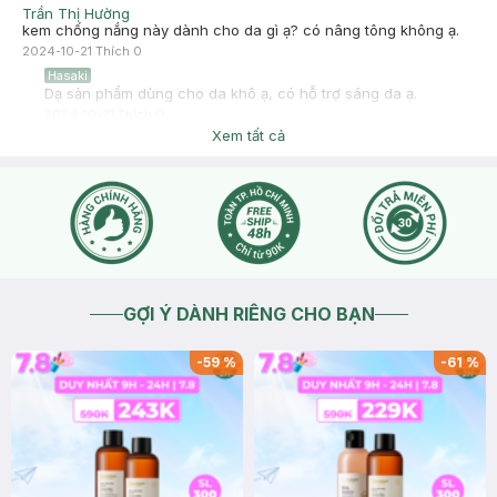
Trần Thị Hường
kem chống nắng này dành cho da gì ạ? có nâng tông không ạ.
2024-10-21
Thích
0
Hasaki
Dạ sản phẩm dùng cho da khô ạ, có hỗ trợ sáng da ạ.
2024-10-21
Thích
0
Xem tất cả
GỢI Ý DÀNH RIÊNG CHO BẠN
-
59
%
-
61
%