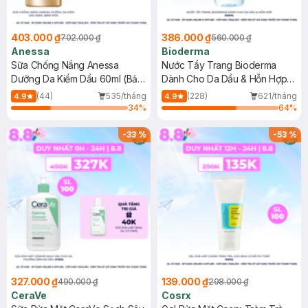
403.000 ₫
386.000 ₫
702.000 ₫
560.000 ₫
Anessa
Bioderma
Sữa Chống Nắng Anessa
Nước Tẩy Trang Bioderma
Dưỡng Da Kiềm Dầu 60ml (Bản
Dành Cho Da Dầu & Hỗn Hợp
Mới)
500ml
(44)
535/tháng
(228)
621/tháng
4.9
4.9
34
%
64
%
-
33
%
-
53
%
327.000 ₫
139.000 ₫
490.000 ₫
298.000 ₫
CeraVe
Cosrx