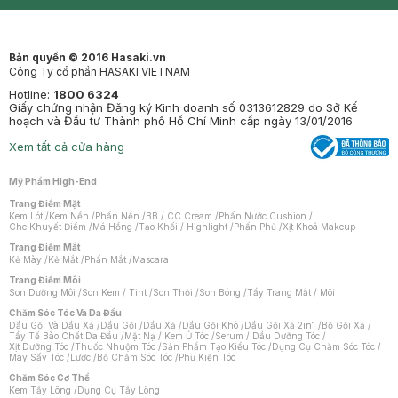
Mastige
Bản quyền © 2016 Hasaki.vn
Công Ty cổ phần HASAKI VIETNAM
Hotline:
1800 6324
Giấy chứng nhận Đăng ký Kinh doanh số 0313612829 do Sở Kế
hoạch và Đầu tư Thành phố Hồ Chí Minh cấp ngày 13/01/2016
Xem tất cả cửa hàng
Mỹ Phẩm High-End
Trang Điểm Mặt
Kem Lót
/
Kem Nền
/
Phấn Nền
/
BB / CC Cream
/
Phấn Nước Cushion
/
Che Khuyết Điểm
/
Má Hồng
/
Tạo Khối / Highlight
/
Phấn Phủ
/
Xịt Khoá Makeup
Trang Điểm Mắt
Kẻ Mày
/
Kẻ Mắt
/
Phấn Mắt
/
Mascara
Trang Điểm Môi
Son Dưỡng Môi
/
Son Kem / Tint
/
Son Thỏi
/
Son Bóng
/
Tẩy Trang Mắt / Môi
Chăm Sóc Tóc Và Da Đầu
Dầu Gội Và Dầu Xả
/
Dầu Gội
/
Dầu Xả
/
Dầu Gội Khô
/
Dầu Gội Xả 2in1
/
Bộ Gội Xả
/
Tẩy Tế Bào Chết Da Đầu
/
Mặt Nạ / Kem Ủ Tóc
/
Serum / Dầu Dưỡng Tóc
/
Xịt Dưỡng Tóc
/
Thuốc Nhuộm Tóc
/
Sản Phẩm Tạo Kiểu Tóc
/
Dụng Cụ Chăm Sóc Tóc
/
Máy Sấy Tóc
/
Lược
/
Bộ Chăm Sóc Tóc
/
Phụ Kiện Tóc
Chăm Sóc Cơ Thể
Kem Tẩy Lông
/
Dụng Cụ Tẩy Lông