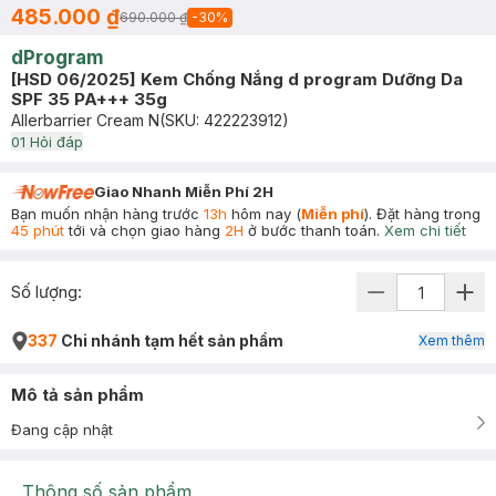
485.000 ₫
690.000 ₫
-
30
%
dProgram
[HSD 06/2025] Kem Chống Nắng d program Dưỡng Da
SPF 35 PA+++ 35g
Allerbarrier Cream N
(SKU:
422223912
)
0
1
Hỏi đáp
Giao Nhanh Miễn Phí 2H
Bạn muốn nhận hàng trước
13h
hôm nay (
Miễn phí
). Đặt hàng trong
45 phút
tới và chọn giao hàng
2H
ở bước thanh toán.
Xem chi tiết
Số lượng:
337
Chi nhánh tạm hết sản phẩm
Xem thêm
Mô tả sản phẩm
Đang cập nhật
Thông số sản phẩm