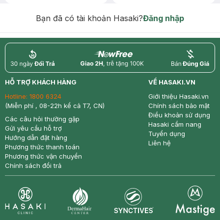
Bạn đã có tài khoản Hasaki?
Đăng nhập
return
nowfree
price
HỖ TRỢ KHÁCH HÀNG
VỀ HASAKI.VN
Hotline:
1800 6324
Giới thiệu Hasaki.vn
(Miễn phí , 08-22h kể cả T7, CN)
Chính sách bảo mật
Điều khoản sử dụng
Các câu hỏi thường gặp
Hasaki cẩm nang
Gửi yêu cầu hỗ trợ
Tuyển dụng
Hướng dẫn đặt hàng
Liên hệ
Phương thức thanh toán
Phương thức vận chuyển
Chính sách đổi trả
Synctives
Clinic
Dermahair