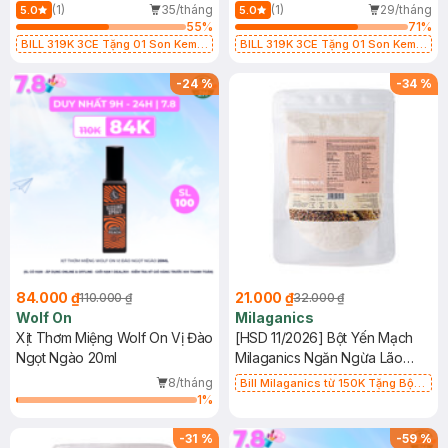
(1)
35/tháng
(1)
29/tháng
5.0
5.0
55
%
71
%
BILL 319K 3CE Tặng 01 Son Kem
BILL 319K 3CE Tặng 01 Son Kem
Lì 3CE Nhung Mịn Màu 03 Daffodil
Lì 3CE Nhung Mịn Màu 03 Daffodil
1.5g (SL có hạn)
1.5g (SL có hạn)
-
24
%
-
34
%
84.000 ₫
21.000 ₫
110.000 ₫
32.000 ₫
Wolf On
Milaganics
Xịt Thơm Miệng Wolf On Vị Đào
[HSD 11/2026] Bột Yến Mạch
Ngọt Ngào 20ml
Milaganics Ngăn Ngừa Lão
Hóa & Mụn 100g (Túi)
8/tháng
Bill Milaganics từ 150K Tặng Bột
1
%
Diếp Cá Milaganics Giảm Mụn, Mờ
Vết Thâm 100g (SL Có Hạn)
-
31
%
-
59
%