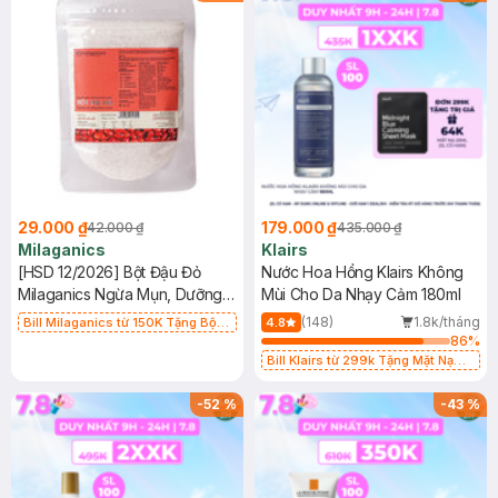
29.000 ₫
179.000 ₫
42.000 ₫
435.000 ₫
Milaganics
Klairs
[HSD 12/2026] Bột Đậu Đỏ
Nước Hoa Hồng Klairs Không
Milaganics Ngừa Mụn, Dưỡng
Mùi Cho Da Nhạy Cảm 180ml
Sáng Da 100g (Túi)
(148)
1.8k/tháng
Bill Milaganics từ 150K Tặng Bột
4.8
Diếp Cá Milaganics Giảm Mụn, Mờ
86
%
Vết Thâm 100g (SL Có Hạn)
Bill Klairs từ 299k Tặng Mặt Nạ
Làm Dịu Da & Kiểm Soát Dầu Nhờn
25ml (SL Có Hạn)
-
52
%
-
43
%