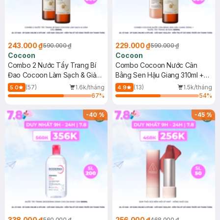
243.000 ₫
229.000 ₫
590.000 ₫
590.000 ₫
Cocoon
Cocoon
Combo 2 Nước Tẩy Trang Bí
Combo Cocoon Nước Cân
Đao Cocoon Làm Sạch & Giảm
Bằng Sen Hậu Giang 310ml +
Dầu 500ml
Nước Tẩy Trang Bí Đao 500ml
(57)
1.6k/tháng
(13)
1.5k/tháng
5.0
4.9
67
%
54
%
-
40
%
-
45
%
338.000 ₫
256.000 ₫
560.000 ₫
468.000 ₫