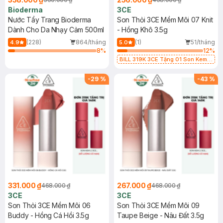
Bioderma
3CE
Nước Tẩy Trang Bioderma
Son Thỏi 3CE Mềm Môi 07 Knit
Dành Cho Da Nhạy Cảm 500ml
- Hồng Khô 3.5g
(228)
864/tháng
(1)
51/tháng
4.9
5.0
8
%
12
%
BILL 319K 3CE Tặng 01 Son Kem
Lì 3CE Nhung Mịn Màu 03 Daffodil
1.5g (SL có hạn)
-
29
%
-
43
%
331.000 ₫
267.000 ₫
468.000 ₫
468.000 ₫
3CE
3CE
Son Thỏi 3CE Mềm Môi 06
Son Thỏi 3CE Mềm Môi 09
Buddy - Hồng Cá Hồi 3.5g
Taupe Beige - Nâu Đất 3.5g