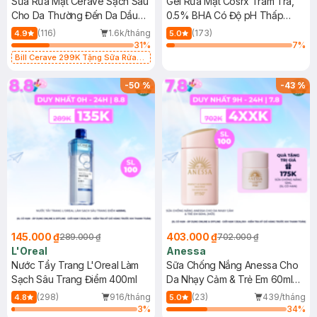
Sữa Rửa Mặt CeraVe Sạch Sâu
Gel Rửa Mặt Cosrx Tràm Trà,
Cho Da Thường Đến Da Dầu
0.5% BHA Có Độ pH Thấp
473ml
150ml
(116)
1.6k/tháng
(173)
4.9
5.0
31
%
7
%
Bill Cerave 299K Tặng Sữa Rửa
Mặt Cerave 30ml (SL có hạn)
-
50
%
-
43
%
145.000 ₫
403.000 ₫
289.000 ₫
702.000 ₫
L'Oreal
Anessa
Nước Tẩy Trang L'Oreal Làm
Sữa Chống Nắng Anessa Cho
Sạch Sâu Trang Điểm 400ml
Da Nhạy Cảm & Trẻ Em 60ml
(Mới)
(298)
916/tháng
(23)
439/tháng
4.8
5.0
3
%
34
%