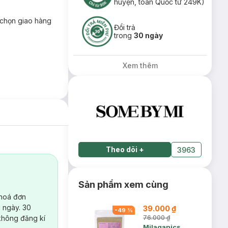
huyện, toàn Quốc từ 249K)
chọn giao hàng
Đổi trả
trong
30 ngày
Xem thêm
Theo dõi
+
3963
Sản phẩm xem cùng
 hoá đơn
 ngày. 30
39.000 ₫
-
49
%
không đăng kí
76.000 ₫
Milaganics