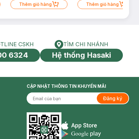
Thêm giỏ hàng
Thêm giỏ hàng
TLINE CSKH
TÌM CHI NHÁNH
HOTLINE CSKH
Tìm chi nhánh
00 6324
Hệ thống Hasaki
tín toàn cầu
CẬP NHẬT THÔNG TIN KHUYẾN MÃI
Đăng ký
Appstore icon