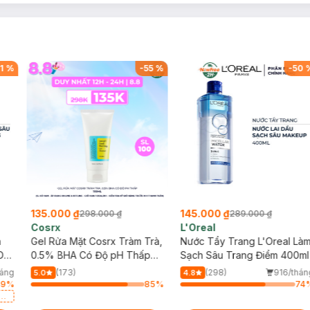
1
%
-
55
%
-
50
135.000 ₫
145.000 ₫
298.000 ₫
289.000 ₫
Cosrx
L'Oreal
h
Gel Rửa Mặt Cosrx Tràm Trà,
Nước Tẩy Trang L'Oreal Là
Da
0.5% BHA Có Độ pH Thấp
Sạch Sâu Trang Điểm 400ml
150ml
háng
(173)
(298)
916/thán
5.0
4.8
49
%
85
%
74
a