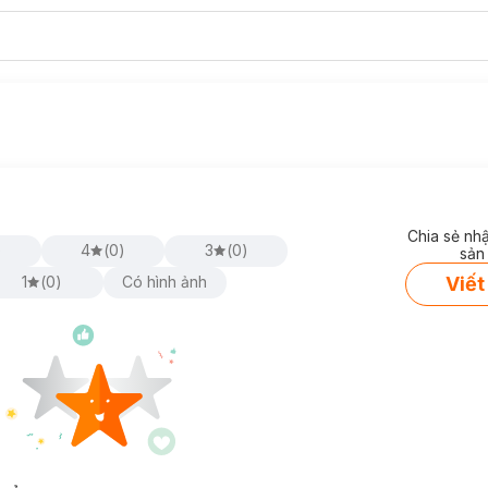
Chia sẻ nh
)
4
(
0
)
3
(
0
)
sản
Viết
1
(
0
)
Có hình ảnh