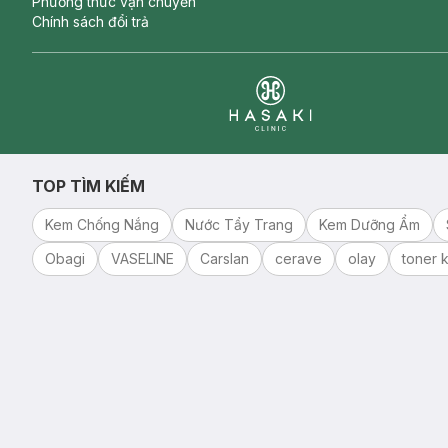
Phương thức vận chuyển
Chính sách đổi trả
Clinic
TOP TÌM KIẾM
Kem Chống Nắng
Nước Tẩy Trang
Kem Dưỡng Ẩm
Obagi
VASELINE
Carslan
cerave
olay
toner k