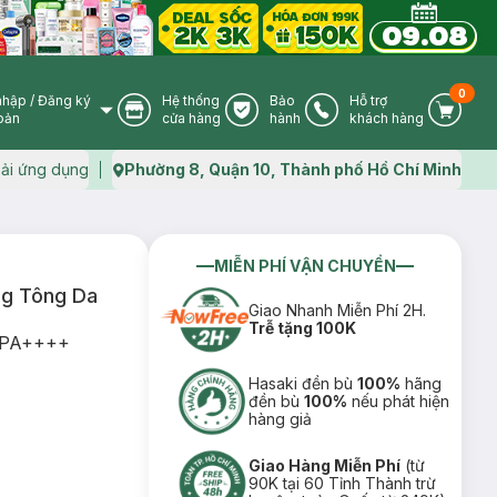
0
nhập
/
Đăng ký
Hệ thống
Bảo
Hỗ trợ
User Icon
Store Icon
Warranty Icon
Phone Icon
Cart I
oản
cửa hàng
hành
khách hàng
ải ứng dụng
Phường 8, Quận 10, Thành phố Hồ Chí Minh
Map icon
MIỄN PHÍ VẬN CHUYỂN
g Tông Da
Giao Nhanh Miễn Phí 2H.
Trễ tặng 100K
+ PA++++
Hasaki đền bù
100%
hãng
đền bù
100%
nếu phát hiện
hàng giả
Giao Hàng Miễn Phí
(từ
90K tại 60 Tỉnh Thành trừ