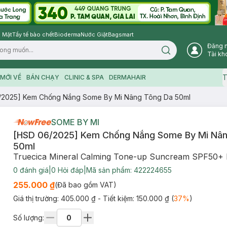
 Mặt
Tẩy tế bào chết
Bioderma
Nước Giặt
Bagsmart
Đăng 
Search icon
Tài kh
T
MỚI VỀ
BÁN CHẠY
CLINIC & SPA
DERMAHAIR
/2025] Kem Chống Nắng Some By Mi Nâng Tông Da 50ml
SOME BY MI
[HSD 06/2025] Kem Chống Nắng Some By Mi Nân
50ml
Truecica Mineral Calming Tone-up Suncream SPF50
0
đánh giá
|
0
Hỏi đáp
|
Mã sản phẩm:
422224655
255.000 ₫
(Đã bao gồm VAT)
Giá thị trường:
405.000 ₫
- Tiết kiệm:
150.000 ₫
(
37
%
)
Số lượng: