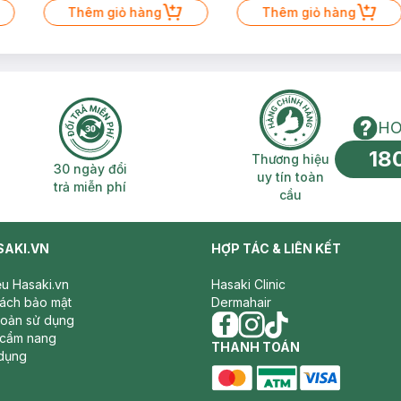
Thêm giỏ hàng
Thêm giỏ hàng
HO
18
n phí 2H
30 ngày đổi trả miễn phí
Thương hiệu uy 
Thương hiệu
30 ngày đổi
uy tín toàn
trả miễn phí
cầu
SAKI.VN
HỢP TÁC & LIÊN KẾT
iệu Hasaki.vn
Hasaki Clinic
sách bảo mật
Dermahair
hoản sử dụng
 cẩm nang
facebook
THANH TOÁN
instagram
tiktok
dụng