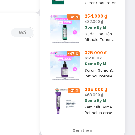
Clear Spot Patch
254.000 ₫
-
41
%
432.000 ₫
Some By Mi
Gửi
Nước Hoa Hồng Some By Mi AHA-BHA-PHA Cho Da Mụn 150ml
Miracle Toner AHA-BHA-PHA 30 Days
325.000 ₫
-
47
%
612.000 ₫
Some By Mi
Serum Some By Mi Retinol 0.1% Ngừa Lão Hóa, Căng Bóng Da 30ml
Retinol Intense Reactivating Serum
368.000 ₫
-
21
%
468.000 ₫
Some By Mi
Kem Mắt Some By Mi Retinol Ngừa Lão Hóa 30ml
Retinol Intense Advanced Triple Action Eye Cream
Xem thêm