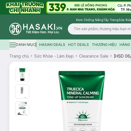
Kem Chống Nắng
Tẩy Trang
Sữa Rửa
Logo
DANH MỤC
HASAKI DEALS
HOT DEALS
THƯƠNG HIỆU
HÀNG 
Hamburger icon
Trang chủ
Sức Khỏe - Làm Đẹp
Clearance Sale
[HSD 06