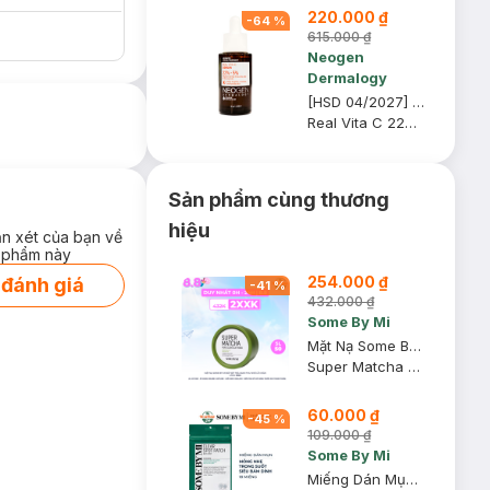
220.000 ₫
-
64
%
615.000 ₫
Neogen
Dermalogy
[HSD 04/2027] Serum Neogen Dermalogy Dưỡng Sáng Da, Mờ Thâm 32g
Real Vita C 22% + 5% Niacinamide Serum
Sản phẩm cùng thương
hiệu
ận xét của bạn về
 phẩm này
254.000 ₫
 đánh giá
-
41
%
432.000 ₫
Some By Mi
Mặt Nạ Some By Mi Đất Sét Trà Xanh Thu Nhỏ Lỗ Chân Lông 100g
Super Matcha Pore Clean Clay Mask
60.000 ₫
-
45
%
109.000 ₫
Some By Mi
Miếng Dán Mụn Some By Mi 18 Miếng