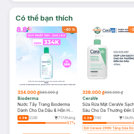
Có thể bạn thích
-
40
%
-
40
%
-
3
334.000 ₫
338.000 ₫
560.000 ₫
490.000 ₫
Bioderma
CeraVe
rma
Nước Tẩy Trang Bioderma
Sữa Rửa Mặt CeraVe Sạc
m
Dành Cho Da Dầu & Hỗn Hợp
Sâu Cho Da Thường Đến 
500ml
Dầu 473ml
/tháng
(228)
717/tháng
(116)
1.5k/t
4.9
4.9
84
%
57
%
Bill Cerave 299K Tặng Sữa Rử
Mặt Cerave 30ml (SL có hạn)