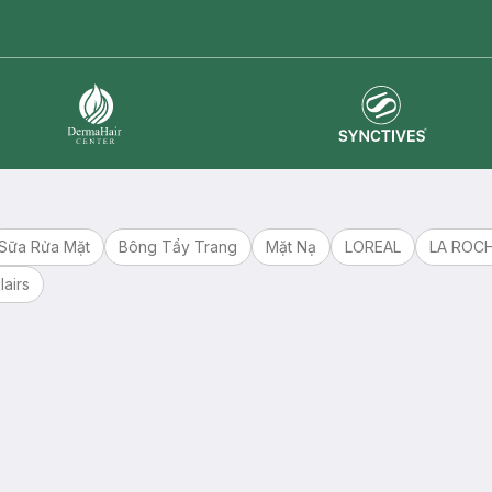
master card
ATM card
visa card
Synctives
Dermahair
Sữa Rửa Mặt
Bông Tẩy Trang
Mặt Nạ
LOREAL
LA ROC
lairs