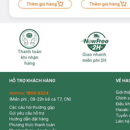
Thêm giỏ hàng
Thêm giỏ hàng
Thanh toán khi nhận hàng
Giao nhanh miễ
Thanh toán
Giao nhanh
khi nhận
miễn phí 2H
hàng
HỖ TRỢ KHÁCH HÀNG
VỀ HA
Giới th
Hotline:
1800 6324
Chính 
(Miễn phí , 08-22h kể cả T7, CN)
Điều k
Các câu hỏi thường gặp
Hasaki
Gửi yêu cầu hỗ trợ
Tuyển 
Hướng dẫn đặt hàng
Liên hệ
Phương thức thanh toán