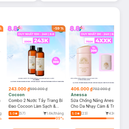
%
-
59
%
-
42
%
243.000 ₫
406.000 ₫
590.000 ₫
702.000 ₫
Cocoon
Anessa
m
Combo 2 Nước Tẩy Trang Bí
Sữa Chống Nắng Anessa
Đao Cocoon Làm Sạch &
Cho Da Nhạy Cảm & Trẻ Em
Giảm Dầu 500ml
60ml (Mới)
g
(57)
1.6k/tháng
(23)
436/tháng
5.0
5.0
%
99
%
75
%