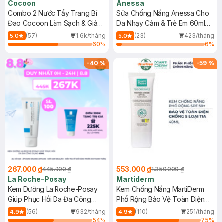
Cocoon
Anessa
Combo 2 Nước Tẩy Trang Bí
Sữa Chống Nắng Anessa Cho
Đao Cocoon Làm Sạch & Giảm
Da Nhạy Cảm & Trẻ Em 60ml
Dầu 500ml
(Mới)
(57)
1.6k/tháng
(23)
423/tháng
5.0
5.0
60
%
6
%
-
40
%
-
59
%
267.000 ₫
553.000 ₫
445.000 ₫
1.350.000 ₫
La Roche-Posay
Martiderm
Kem Dưỡng La Roche-Posay
Kem Chống Nắng MartiDerm
Giúp Phục Hồi Da Đa Công
Phổ Rộng Bảo Vệ Toàn Diện
Dụng 40ml
40ml
(56)
932/tháng
(110)
251/tháng
4.9
4.9
54
%
75
%