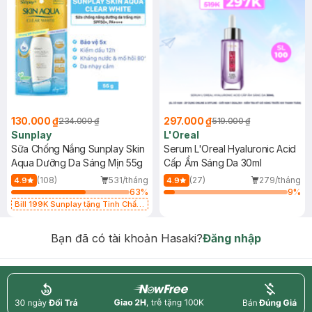
130.000 ₫
297.000 ₫
234.000 ₫
519.000 ₫
Sunplay
L'Oreal
Sữa Chống Nắng Sunplay Skin
Serum L'Oreal Hyaluronic Acid
Aqua Dưỡng Da Sáng Mịn 55g
Cấp Ẩm Sáng Da 30ml
(108)
531/tháng
(27)
279/tháng
4.9
4.9
63
%
9
%
Bill 199K Sunplay tặng Tinh Chất
Chống Nắng 7g trị giá 30K (SL có
hạn)
Bạn đã có tài khoản Hasaki?
Đăng nhập