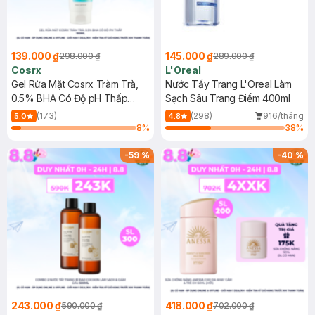
139.000 ₫
145.000 ₫
298.000 ₫
289.000 ₫
Cosrx
L'Oreal
Gel Rửa Mặt Cosrx Tràm Trà,
Nước Tẩy Trang L'Oreal Làm
0.5% BHA Có Độ pH Thấp
Sạch Sâu Trang Điểm 400ml
150ml
(173)
(298)
916/tháng
5.0
4.8
8
%
38
%
-
59
%
-
40
%
243.000 ₫
418.000 ₫
590.000 ₫
702.000 ₫