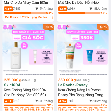
Mùi Cho Da Nhạy Cảm 180ml
Mát Cho Da Dầu, Hỗn Hợp
400ml
(148)
1.5k/tháng
(298)
1.8k/tháng
4.8
4.8
64
%
64
%
Bill Klairs từ 299k Tặng Mặt Nạ
Làm Dịu Da & Kiểm Soát Dầu Nhờn
25ml (SL Có Hạn)
-
53
%
-
43
%
235.000 ₫
350.000 ₫
495.000 ₫
610.000 ₫
Skin1004
La Roche-Posay
Kem Chống Nắng Skin1004
Kem Chống Nắng La Roche-
Cho Da Nhạy Cảm SPF 50+
Posay Phổ Rộng, Nâng Tông
50ml
Kiềm Dầu 50ml
(119)
1.0k/tháng
(28)
736/tháng
4.8
4.9
70
%
42
%
Bill Skin1004 từ 399k Tặng Kem
Bill La roche-posay 399K Tặng