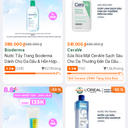
386.000 ₫
341.000 ₫
560.000 ₫
490.000 ₫
Bioderma
CeraVe
Nước Tẩy Trang Bioderma
Sữa Rửa Mặt CeraVe Sạch Sâu
Dành Cho Da Dầu & Hỗn Hợp
Cho Da Thường Đến Da Dầu
500ml
473ml
(228)
621/tháng
(116)
1.5k/tháng
4.9
4.9
64
%
8
%
Bill Cerave 299K Tặng Sữa Rửa
Mặt Cerave 30ml (SL có hạn)
-
53
%
-
50
%