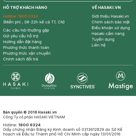
return
nowfree
price
HỖ TRỢ KHÁCH HÀNG
VỀ HASAKI.VN
Hotline:
1800 6324
Giới thiệu Hasaki.vn
(Miễn phí , 08-22h kể cả T7, CN)
Chính sách bảo mật
Điều khoản sử dụng
Các câu hỏi thường gặp
Hasaki cẩm nang
Gửi yêu cầu hỗ trợ
Tuyển dụng
Hướng dẫn đặt hàng
Liên hệ
Phương thức thanh toán
Phương thức vận chuyển
Chính sách đổi trả
Synctives
Clinic
Dermahair
Mastige
Bản quyền © 2016 Hasaki.vn
Công Ty cổ phần HASAKI VIETNAM
Hotline:
1800 6324
Giấy chứng nhận Đăng ký Kinh doanh số 0313612829 do Sở Kế
hoạch và Đầu tư Thành phố Hồ Chí Minh cấp ngày 13/01/2016