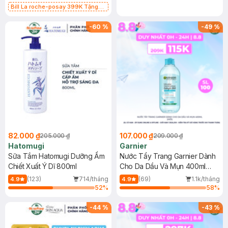
Bill La roche-posay 399K Tặng
Gel rửa mặt da dầu nhạy cảm 50ml
(SL có hạn)
-
60
%
-
49
%
82.000 ₫
107.000 ₫
205.000 ₫
209.000 ₫
Hatomugi
Garnier
Sữa Tắm Hatomugi Dưỡng Ẩm
Nước Tẩy Trang Garnier Dành
Chiết Xuất Ý Dĩ 800ml
Cho Da Dầu Và Mụn 400ml
(Mới)
(123)
714/tháng
(69)
1.1k/tháng
4.9
4.9
52
%
58
%
-
44
%
-
43
%