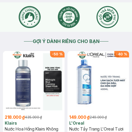
GỢI Ý DÀNH RIÊNG CHO BẠN
-
50
%
-
40
%
218.000 ₫
149.000 ₫
435.000 ₫
249.000 ₫
Klairs
L'Oreal
Nước Hoa Hồng Klairs Không
Nước Tẩy Trang L'Oreal Tươi