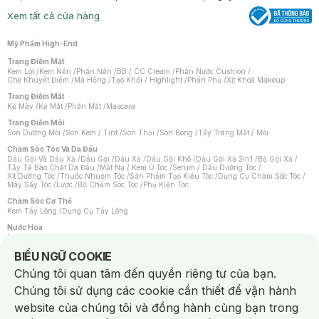
Xem tất cả cửa hàng
Mỹ Phẩm High-End
Trang Điểm Mặt
Kem Lót
/
Kem Nền
/
Phấn Nền
/
BB / CC Cream
/
Phấn Nước Cushion
/
Che Khuyết Điểm
/
Má Hồng
/
Tạo Khối / Highlight
/
Phấn Phủ
/
Xịt Khoá Makeup
Trang Điểm Mắt
Kẻ Mày
/
Kẻ Mắt
/
Phấn Mắt
/
Mascara
Trang Điểm Môi
Son Dưỡng Môi
/
Son Kem / Tint
/
Son Thỏi
/
Son Bóng
/
Tẩy Trang Mắt / Môi
Chăm Sóc Tóc Và Da Đầu
Dầu Gội Và Dầu Xả
/
Dầu Gội
/
Dầu Xả
/
Dầu Gội Khô
/
Dầu Gội Xả 2in1
/
Bộ Gội Xả
/
Tẩy Tế Bào Chết Da Đầu
/
Mặt Nạ / Kem Ủ Tóc
/
Serum / Dầu Dưỡng Tóc
/
Xịt Dưỡng Tóc
/
Thuốc Nhuộm Tóc
/
Sản Phẩm Tạo Kiểu Tóc
/
Dụng Cụ Chăm Sóc Tóc
/
Máy Sấy Tóc
/
Lược
/
Bộ Chăm Sóc Tóc
/
Phụ Kiện Tóc
Chăm Sóc Cơ Thể
Kem Tẩy Lông
/
Dụng Cụ Tẩy Lông
Nước Hoa
Nước Hoa Nữ
/
Nước Hoa Nam
/
Nước Hoa Cao Cấp
/
Xịt Thơm Toàn Thân
/
Nước Hoa Vùng Kín
Notice about cookies usage
BIỂU NGỮ COOKIE
Chăm Sóc Cá Nhân
Chúng tôi quan tâm đến quyền riêng tư của bạn.
Chống Muỗi
/
Khẩu Trang
/
Máy Massage
/
Mặt Nạ Xông Hơi
/
Nước Rửa Tay
/
Sản Phẩm Chăm Sóc Khác
/
Bàn Chải Đánh Răng
/
Bàn Chải Điện
/
Chúng tôi sử dụng các cookie cần thiết để vận hành
Hỗ Trợ Trắng Răng
/
Kem Đánh Răng
/
Máy Tăm Nước
/
Nước Súc Miệng
/
Tăm / Chỉ Nha Khoa
/
Xịt Thơm Miệng
/
Dung Dịch Vệ Sinh
/
Dưỡng Vùng Kín
/
website của chúng tôi và đồng hành cùng bạn trong
Khăn Ướt Vệ Sinh Vùng Kín
/
Băng Vệ Sinh
/
Tampon
/
Bọt Cạo Râu
/
Dao Cạo Râu
/
Máy Cạo Râu