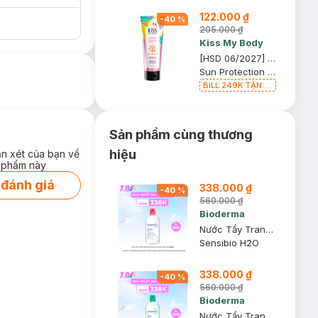
122.000 ₫
-
40
%
205.000 ₫
Kiss My Body
[HSD 06/2027] Serum Dưỡng Thể Kiss My Body Chống Nắng Lovely Martini 180g
Sun Protection Perfume Serum SPF50 PA++++
BILL 249K TẶNG
Túi Đựng Mỹ
Phẩm trị giá 70K
(SL có hạn)
Sản phẩm cùng thương
hiệu
ận xét của bạn về
 phẩm này
 đánh giá
338.000 ₫
-
40
%
560.000 ₫
Bioderma
Nước Tẩy Trang Bioderma Dành Cho Da Nhạy Cảm 500ml
Sensibio H2O
338.000 ₫
-
40
%
560.000 ₫
Bioderma
Nước Tẩy Trang Bioderma Dành Cho Da Dầu & Hỗn Hợp 500ml