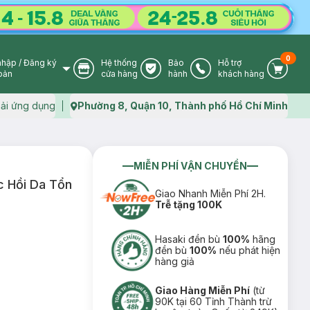
0
nhập
/
Đăng ký
Hệ thống
Bảo
Hỗ trợ
User Icon
Store Icon
Warranty Icon
Phone Icon
Cart I
oản
cửa hàng
hành
khách hàng
ải ứng dụng
Phường 8, Quận 10, Thành phố Hồ Chí Minh
Map icon
MIỄN PHÍ VẬN CHUYỂN
 Hồi Da Tổn
Giao Nhanh Miễn Phí 2H.
Trễ tặng 100K
Hasaki đền bù
100%
hãng
đền bù
100%
nếu phát hiện
hàng giả
Giao Hàng Miễn Phí
(từ
90K tại 60 Tỉnh Thành trừ