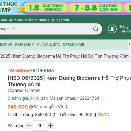
 Mặt
Tẩy tế bào chết
Ariel
Nước Giặt
Bagsmart
Đăng 
Search icon
Tài kh
T
MỚI VỀ
BÁN CHẠY
CLINIC & SPA
DERMAHAIR
/2025] Kem Dưỡng Bioderma Hỗ Trợ Phục Hồi Da Tổn Thương 40ml
BIODERMA
[HSD 06/2025] Kem Dưỡng Bioderma Hỗ Trợ Phục
Thương 40ml
Cicabio Creme
0
đánh giá
|
0
Hỏi đáp
|
Mã sản phẩm:
422224724
249.000 ₫
(Đã bao gồm VAT)
Giá thị trường:
345.000 ₫
- Tiết kiệm:
96.000 ₫
(
28
%
)
Số lượng: