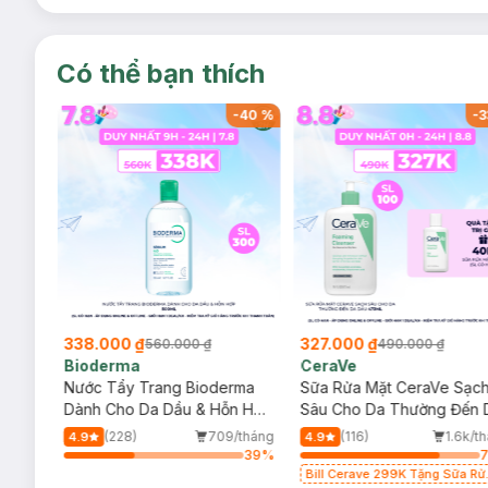
Có thể bạn thích
-
40
%
-
40
%
-
3
338.000 ₫
327.000 ₫
560.000 ₫
490.000 ₫
Bioderma
CeraVe
rma
Nước Tẩy Trang Bioderma
Sữa Rửa Mặt CeraVe Sạc
m
Dành Cho Da Dầu & Hỗn Hợp
Sâu Cho Da Thường Đến 
500ml
Dầu 473ml
/tháng
(228)
709/tháng
(116)
1.6k/t
4.9
4.9
66
%
39
%
Bill Cerave 299K Tặng Sữa Rử