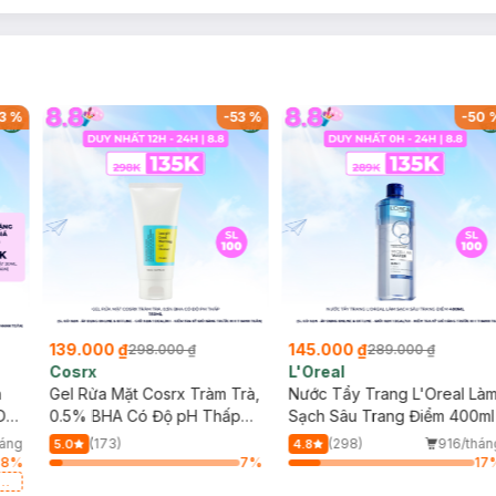
3
%
-
53
%
-
50
139.000 ₫
145.000 ₫
298.000 ₫
289.000 ₫
Cosrx
L'Oreal
h
Gel Rửa Mặt Cosrx Tràm Trà,
Nước Tẩy Trang L'Oreal Là
Da
0.5% BHA Có Độ pH Thấp
Sạch Sâu Trang Điểm 400ml
150ml
háng
(173)
(298)
916/thán
5.0
4.8
78
%
7
%
17
a