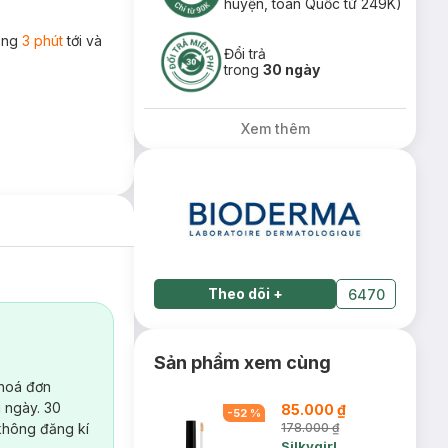
huyện, toàn Quốc từ 249K)
rong
3 phút
tới và
Đổi trả
trong
30 ngày
Xem thêm
Theo dõi
+
6470
Sản phẩm xem cùng
 hoá đơn
 ngày. 30
85.000 ₫
-
52
%
không đăng kí
178.000 ₫
Silkygirl