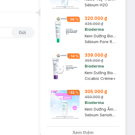
Sébium H2O
320.000 ₫
-
26
%
435.000 ₫
Bioderma
Gửi
Kem Dưỡng Bioderma Giúp Se Khít Lỗ Chân Lông 30ml
Sébium Pore Refiner
339.000 ₫
-
14
%
395.000 ₫
Bioderma
Kem Dưỡng Bioderma Phục Hồi Da Tổn Thương Và Ngừa Sẹo 40ml
Cicabio Crème+
305.000 ₫
-
32
%
450.000 ₫
Bioderma
Kem Dưỡng Ẩm Bioderma Dành Cho Da Mụn, Nhạy Cảm 30ml
Sebium Sensitive Soothing Anti-Blemish Care
Xem thêm