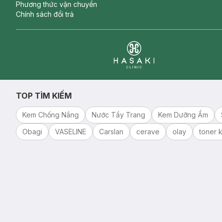
Phương thức vận chuyển
Chính sách đổi trả
Clinic
TOP TÌM KIẾM
Kem Chống Nắng
Nước Tẩy Trang
Kem Dưỡng Ẩm
Obagi
VASELINE
Carslan
cerave
olay
toner k