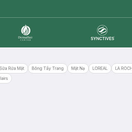
master card
ATM card
visa card
Synctives
Dermahair
Sữa Rửa Mặt
Bông Tẩy Trang
Mặt Nạ
LOREAL
LA ROC
lairs