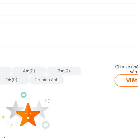
Chia sẻ nh
)
4
(
0
)
3
(
0
)
sản
Viết
1
(
0
)
Có hình ảnh