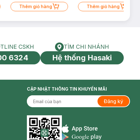
Thêm giỏ hàng
Thêm giỏ hàng
TLINE CSKH
TÌM CHI NHÁNH
HOTLINE CSKH
Tìm chi nhánh
00 6324
Hệ thống Hasaki
tín toàn cầu
CẬP NHẬT THÔNG TIN KHUYẾN MÃI
Đăng ký
Appstore icon