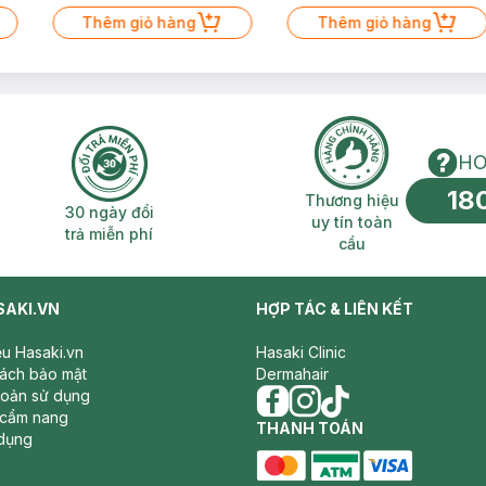
Thêm giỏ hàng
Thêm giỏ hàng
HO
18
n phí 2H
30 ngày đổi trả miễn phí
Thương hiệu uy 
Thương hiệu
30 ngày đổi
uy tín toàn
trả miễn phí
cầu
SAKI.VN
HỢP TÁC & LIÊN KẾT
iệu Hasaki.vn
Hasaki Clinic
sách bảo mật
Dermahair
hoản sử dụng
 cẩm nang
facebook
THANH TOÁN
instagram
tiktok
dụng