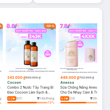
%
-
59
%
-
36
%
243.000 ₫
449.000 ₫
590.000 ₫
702.000 ₫
Cocoon
Anessa
m
Combo 2 Nước Tẩy Trang Bí
Sữa Chống Nắng Anessa
Đao Cocoon Làm Sạch &
Cho Da Nhạy Cảm & Trẻ Em
Giảm Dầu 500ml
60ml (Mới)
g
(57)
1.6k/tháng
(23)
394/tháng
5.0
5.0
%
73
%
64
%