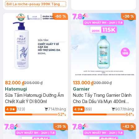
Bill La roche-posay 399K Tặng
Gel rửa mặt da dầu nhạy cảm 50ml
(SL có hạn)
-
60
%
-
36
%
82.000 ₫
133.000 ₫
205.000 ₫
209.000 ₫
Hatomugi
Garnier
Sữa Tắm Hatomugi Dưỡng Ẩm
Nước Tẩy Trang Garnier Dành
Chiết Xuất Ý Dĩ 800ml
Cho Da Dầu Và Mụn 400ml
(Mới)
(123)
714/tháng
(69)
907/tháng
4.9
4.9
52
%
64
%
-
35
%
-
42
%