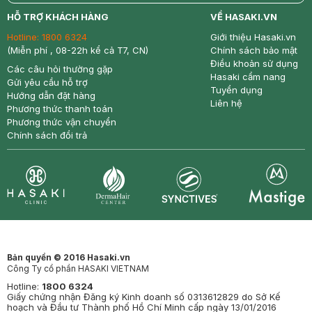
return
nowfree
price
HỖ TRỢ KHÁCH HÀNG
VỀ HASAKI.VN
Hotline:
1800 6324
Giới thiệu Hasaki.vn
(Miễn phí , 08-22h kể cả T7, CN)
Chính sách bảo mật
Điều khoản sử dụng
Các câu hỏi thường gặp
Hasaki cẩm nang
Gửi yêu cầu hỗ trợ
Tuyển dụng
Hướng dẫn đặt hàng
Liên hệ
Phương thức thanh toán
Phương thức vận chuyển
Chính sách đổi trả
Synctives
Clinic
Dermahair
Mastige
Bản quyền © 2016 Hasaki.vn
Công Ty cổ phần HASAKI VIETNAM
Hotline:
1800 6324
Giấy chứng nhận Đăng ký Kinh doanh số 0313612829 do Sở Kế
hoạch và Đầu tư Thành phố Hồ Chí Minh cấp ngày 13/01/2016