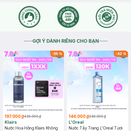
GỢI Ý DÀNH RIÊNG CHO BẠN
-
55
%
-
42
%
197.000 ₫
144.000 ₫
435.000 ₫
249.000 ₫
Klairs
L'Oreal
Nước Hoa Hồng Klairs Không
Nước Tẩy Trang L'Oreal Tươi