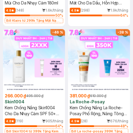
Mùi Cho Da Nhạy Cảm 180ml
Mát Cho Da Dầu, Hỗn Hợp
400ml
(148)
1.6k/tháng
(298)
1.9k/tháng
4.8
4.8
50
%
64
%
Bill Klairs từ 299k Tặng Mặt Nạ
Làm Dịu Da & Kiểm Soát Dầu Nhờn
25ml (SL Có Hạn)
-
46
%
-
38
%
266.000 ₫
381.000 ₫
495.000 ₫
610.000 ₫
Skin1004
La Roche-Posay
Kem Chống Nắng Skin1004
Kem Chống Nắng La Roche-
Cho Da Nhạy Cảm SPF 50+
Posay Phổ Rộng, Nâng Tông
50ml
Kiềm Dầu 50ml
(119)
905/tháng
(28)
676/tháng
4.8
4.9
64
%
48
%
Bill Skin1004 từ 399k Tặng Kem
Bill La roche-posay 399K Tặng