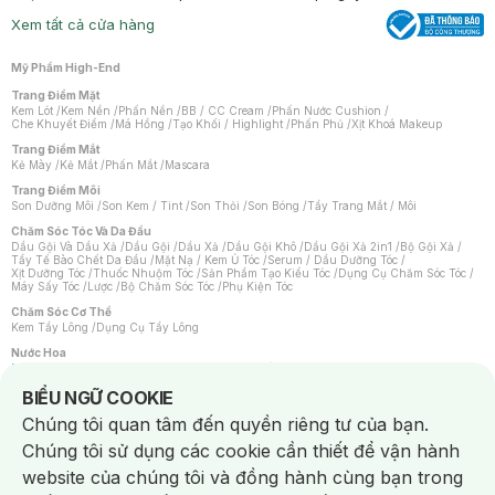
Xem tất cả cửa hàng
Mỹ Phẩm High-End
Trang Điểm Mặt
Kem Lót
/
Kem Nền
/
Phấn Nền
/
BB / CC Cream
/
Phấn Nước Cushion
/
Che Khuyết Điểm
/
Má Hồng
/
Tạo Khối / Highlight
/
Phấn Phủ
/
Xịt Khoá Makeup
Trang Điểm Mắt
Kẻ Mày
/
Kẻ Mắt
/
Phấn Mắt
/
Mascara
Trang Điểm Môi
Son Dưỡng Môi
/
Son Kem / Tint
/
Son Thỏi
/
Son Bóng
/
Tẩy Trang Mắt / Môi
Chăm Sóc Tóc Và Da Đầu
Dầu Gội Và Dầu Xả
/
Dầu Gội
/
Dầu Xả
/
Dầu Gội Khô
/
Dầu Gội Xả 2in1
/
Bộ Gội Xả
/
Tẩy Tế Bào Chết Da Đầu
/
Mặt Nạ / Kem Ủ Tóc
/
Serum / Dầu Dưỡng Tóc
/
Xịt Dưỡng Tóc
/
Thuốc Nhuộm Tóc
/
Sản Phẩm Tạo Kiểu Tóc
/
Dụng Cụ Chăm Sóc Tóc
/
Máy Sấy Tóc
/
Lược
/
Bộ Chăm Sóc Tóc
/
Phụ Kiện Tóc
Chăm Sóc Cơ Thể
Kem Tẩy Lông
/
Dụng Cụ Tẩy Lông
Nước Hoa
Nước Hoa Nữ
/
Nước Hoa Nam
/
Nước Hoa Cao Cấp
/
Xịt Thơm Toàn Thân
/
Nước Hoa Vùng Kín
Notice about cookies usage
BIỂU NGỮ COOKIE
Chăm Sóc Cá Nhân
Chúng tôi quan tâm đến quyền riêng tư của bạn.
Chống Muỗi
/
Khẩu Trang
/
Máy Massage
/
Mặt Nạ Xông Hơi
/
Nước Rửa Tay
/
Sản Phẩm Chăm Sóc Khác
/
Bàn Chải Đánh Răng
/
Bàn Chải Điện
/
Chúng tôi sử dụng các cookie cần thiết để vận hành
Hỗ Trợ Trắng Răng
/
Kem Đánh Răng
/
Máy Tăm Nước
/
Nước Súc Miệng
/
Tăm / Chỉ Nha Khoa
/
Xịt Thơm Miệng
/
Dung Dịch Vệ Sinh
/
Dưỡng Vùng Kín
/
website của chúng tôi và đồng hành cùng bạn trong
Khăn Ướt Vệ Sinh Vùng Kín
/
Băng Vệ Sinh
/
Tampon
/
Bọt Cạo Râu
/
Dao Cạo Râu
/
Máy Cạo Râu