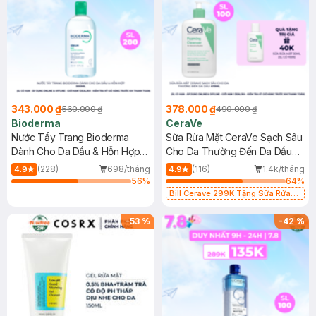
343.000 ₫
378.000 ₫
560.000 ₫
490.000 ₫
Bioderma
CeraVe
Nước Tẩy Trang Bioderma
Sữa Rửa Mặt CeraVe Sạch Sâu
Dành Cho Da Dầu & Hỗn Hợp
Cho Da Thường Đến Da Dầu
500ml
473ml
(228)
698/tháng
(116)
1.4k/tháng
4.9
4.9
56
%
64
%
Bill Cerave 299K Tặng Sữa Rửa
Mặt Cerave 30ml (SL có hạn)
-
53
%
-
42
%