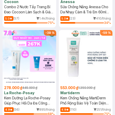
Cocoon
Anessa
Combo 2 Nước Tẩy Trang Bí
Sữa Chống Nắng Anessa Cho
Đao Cocoon Làm Sạch & Giảm
Da Nhạy Cảm & Trẻ Em 60ml
Dầu 500ml
(Mới)
(57)
1.4k/tháng
(23)
410/tháng
5.0
5.0
75
%
34
%
-
38
%
-
59
%
278.000 ₫
553.000 ₫
445.000 ₫
1.350.000 ₫
La Roche-Posay
Martiderm
Kem Dưỡng La Roche-Posay
Kem Chống Nắng MartiDerm
Giúp Phục Hồi Da Đa Công
Phổ Rộng Bảo Vệ Toàn Diện
Dụng 40ml
40ml
(56)
895/tháng
(110)
251/tháng
4.9
4.9
68
%
75
%