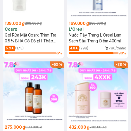
139.000 ₫
169.000 ₫
298.000 ₫
289.000 ₫
Cosrx
L'Oreal
Gel Rửa Mặt Cosrx Tràm Trà,
Nước Tẩy Trang L'Oreal Làm
0.5% BHA Có Độ pH Thấp
Sạch Sâu Trang Điểm 400ml
150ml
(173)
(298)
786/tháng
5.0
4.8
6
%
90
%
-
53
%
-
38
%
275.000 ₫
432.000 ₫
590.000 ₫
702.000 ₫