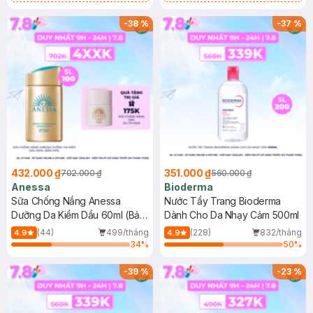
Chống Nắng Cho Da Nhạy Cảm
Gel rửa mặt da dầu nhạy cảm 50ml
SPF 50+ 20ml (SL Có Hạn)
(SL có hạn)
-
38
%
-
37
%
432.000 ₫
351.000 ₫
702.000 ₫
560.000 ₫
Anessa
Bioderma
Sữa Chống Nắng Anessa
Nước Tẩy Trang Bioderma
Dưỡng Da Kiềm Dầu 60ml (Bản
Dành Cho Da Nhạy Cảm 500ml
Mới)
(44)
499/tháng
(228)
832/tháng
4.9
4.9
34
%
50
%
-
39
%
-
23
%