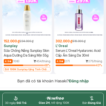
152.000 ₫
302.000 ₫
234.000 ₫
519.000 ₫
Sunplay
L'Oreal
Sữa Chống Nắng Sunplay Skin
Serum L'Oreal Hyaluronic Acid
Aqua Dưỡng Da Sáng Mịn 55g
Cấp Ẩm Sáng Da 30ml
(108)
454/tháng
(27)
275/tháng
4.9
4.9
48
%
43
%
Bill 199K Sunplay tặng Tinh Chất
Chống Nắng 7g trị giá 30K (SL có
hạn)
Bạn đã có tài khoản Hasaki?
Đăng nhập