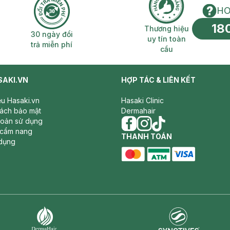
HO
18
n phí 2H
30 ngày đổi trả miễn phí
Thương hiệu uy 
Thương hiệu
30 ngày đổi
uy tín toàn
trả miễn phí
cầu
SAKI.VN
HỢP TÁC & LIÊN KẾT
iệu Hasaki.vn
Hasaki Clinic
sách bảo mật
Dermahair
hoản sử dụng
 cẩm nang
facebook
THANH TOÁN
instagram
tiktok
dụng
master card
ATM card
visa card