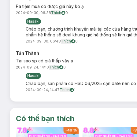
Ra tiệm mua có được giá này ko ạ
2024-09-30, 06:38
Thích
0
Hasaki
Chào bạn, chương trình khuyến mãi tại các cửa hàng t
phẩm hệ thống sẽ deal khung giờ hệ thống sẽ tính giá t
2024-09-30, 06:48
Thích
0
Tấn Thành
Tại sao sp có giá thấp vậy ạ
2024-09-24, 14:10
Thích
0
Hasaki
Chào bạn, sản phẩm có HSD 06/2025 cận date nên có 
2024-09-24, 14:47
Thích
1
Có thể bạn thích
-
40
%
-
40
%
-
3