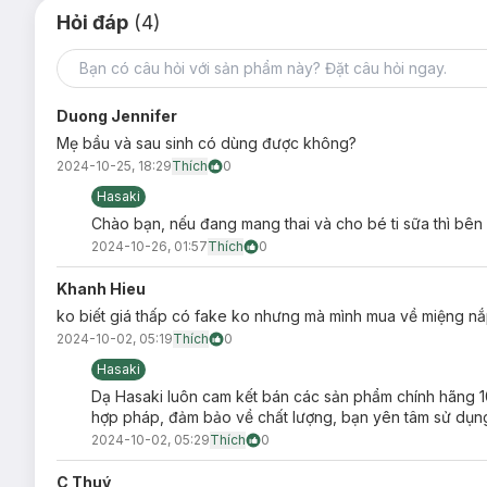
Hỏi đáp
(4)
Duong Jennifer
Mẹ bầu và sau sinh có dùng được không?
2024-10-25, 18:29
Thích
0
Hasaki
Chào bạn, nếu đang mang thai và cho bé ti sữa thì bê
2024-10-26, 01:57
Thích
0
Khanh Hieu
ko biết giá thấp có fake ko nhưng mà mình mua về miệng n
2024-10-02, 05:19
Thích
0
Hasaki
Dạ Hasaki luôn cam kết bán các sản phẩm chính hãng 1
hợp pháp, đảm bảo về chất lượng, bạn yên tâm sử dụn
2024-10-02, 05:29
Thích
0
C Thuý