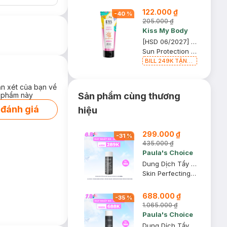
122.000 ₫
-
40
%
205.000 ₫
Kiss My Body
[HSD 06/2027] Serum Dưỡng Thể Kiss My Body Chống Nắng Lovely Martini 180g
Sun Protection Perfume Serum SPF50 PA++++
BILL 249K TẶNG
Túi Đựng Mỹ
Phẩm trị giá 70K
(SL có hạn)
ận xét của bạn về
 phẩm này
Sản phẩm cùng thương
 đánh giá
hiệu
299.000 ₫
-
31
%
435.000 ₫
Paula's Choice
Dung Dịch Tẩy Da Chết Paula’s Choice 2% BHA 30ml
Skin Perfecting 2% BHA Liquid
688.000 ₫
-
35
%
1.065.000 ₫
Paula's Choice
Dung Dịch Tẩy Da Chết Paula’s Choice 2% BHA 118ml