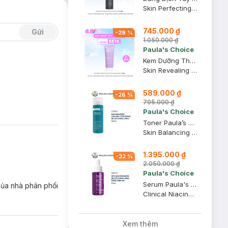
Skin Perfecting 2% BHA Liquid
745.000 ₫
Gửi
-
29
%
1.050.000 ₫
Paula's Choice
Kem Dưỡng Thể Paula’s Choice 10% AHA Làm Sáng Da 210ml
Skin Revealing Body Lotion with 10% AHA
589.000 ₫
-
26
%
795.000 ₫
Paula's Choice
Toner Paula’s Choice Điều Chỉnh Lỗ Chân Lông 190ml
Skin Balancing Pore-Reducing Toner
1.395.000 ₫
-
32
%
2.050.000 ₫
Paula's Choice
Serum Paula's Choice Se Khít Lỗ Chân Lông Tối Ưu 20ml
của nhà phân phối
Clinical Niacinamide 20% Treatment
Xem thêm