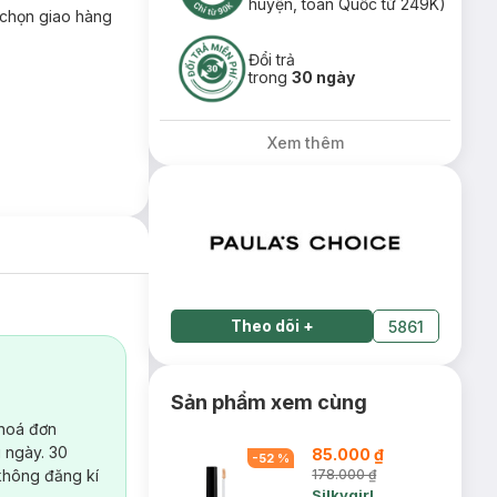
huyện, toàn Quốc từ 249K)
chọn giao hàng
Đổi trả
trong
30 ngày
Xem thêm
Theo dõi
+
5861
Sản phẩm xem cùng
 hoá đơn
 ngày. 30
85.000 ₫
-
52
%
không đăng kí
178.000 ₫
Silkygirl