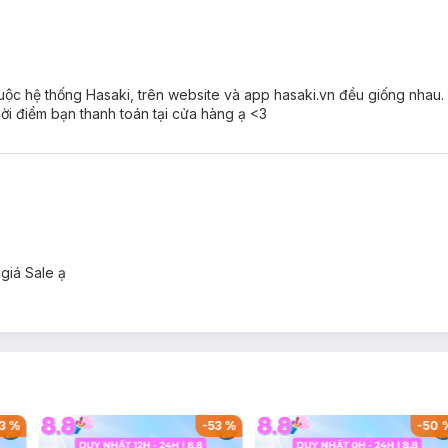
huộc hệ thống Hasaki, trên website và app hasaki.vn đều giống nhau
hời điểm bạn thanh toán tại cửa hàng ạ <3
giá Sale ạ
3
%
-
53
%
-
50