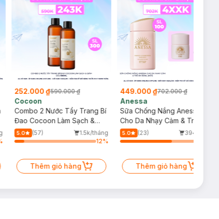
252.000 ₫
449.000 ₫
590.000 ₫
702.000 ₫
Cocoon
Anessa
m
Combo 2 Nước Tẩy Trang Bí
Sữa Chống Nắng Anessa
Đao Cocoon Làm Sạch &
Cho Da Nhạy Cảm & Trẻ Em
Giảm Dầu 500ml
60ml (Mới)
g
(57)
1.5k/tháng
(23)
394/tháng
5.0
5.0
%
12
%
64
%
Thêm giỏ hàng
Thêm giỏ hàng