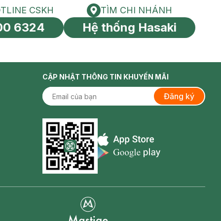
TLINE CSKH
TÌM CHI NHÁNH
HOTLINE CSKH
Tìm chi nhánh
00 6324
Hệ thống Hasaki
tín toàn cầu
CẬP NHẬT THÔNG TIN KHUYẾN MÃI
Đăng ký
Appstore icon
Goolge Play icon