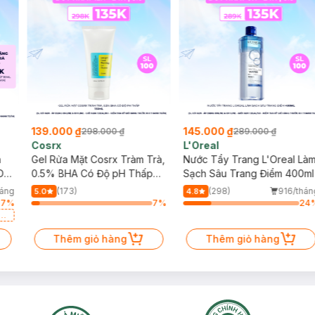
139.000 ₫
145.000 ₫
298.000 ₫
289.000 ₫
Cosrx
L'Oreal
h
Gel Rửa Mặt Cosrx Tràm Trà,
Nước Tẩy Trang L'Oreal Là
Da
0.5% BHA Có Độ pH Thấp
Sạch Sâu Trang Điểm 400ml
150ml
háng
(173)
(298)
916/thán
5.0
4.8
97
%
7
%
24
a
Thêm giỏ hàng
Thêm giỏ hàng