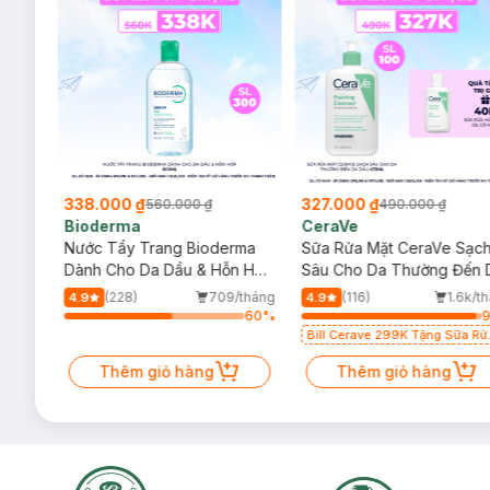
338.000 ₫
327.000 ₫
560.000 ₫
490.000 ₫
Bioderma
CeraVe
rma
Nước Tẩy Trang Bioderma
Sữa Rửa Mặt CeraVe Sạc
m
Dành Cho Da Dầu & Hỗn Hợp
Sâu Cho Da Thường Đến 
500ml
Dầu 473ml
/tháng
(228)
709/tháng
(116)
1.6k/t
4.9
4.9
97
%
60
%
Bill Cerave 299K Tặng Sữa Rử
Mặt Cerave 30ml (SL có hạn)
Thêm giỏ hàng
Thêm giỏ hàng