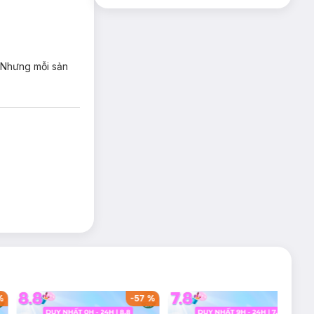
. Nhưng mỗi sản
%
-
57
%
-
36
%