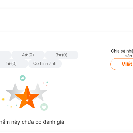
Chia sẻ nh
)
4
(
0
)
3
(
0
)
sản
Viết
1
(
0
)
Có hình ảnh
hẩm này chưa có đánh giá