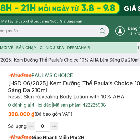
 Mặt
Tẩy tế bào chết
Bioderma
Nước Giặt
Bagsmart
Đăng 
Search icon
Tài kh
T
MỚI VỀ
BÁN CHẠY
CLINIC & SPA
DERMAHAIR
/2025] Kem Dưỡng Thể Paula’s Choice 10% AHA Làm Sáng Da 210ml
PAULA'S CHOICE
[HSD 06/2025] Kem Dưỡng Thể Paula’s Choice 
Sáng Da 210ml
Resist Skin Revealing Body Lotion with 10% AHA
0
đánh giá
|
4
Hỏi đáp
|
Mã sản phẩm:
422225938
368.000 ₫
(Đã bao gồm VAT)
Số lượng:
Giao Nhanh Miễn Phí 2H