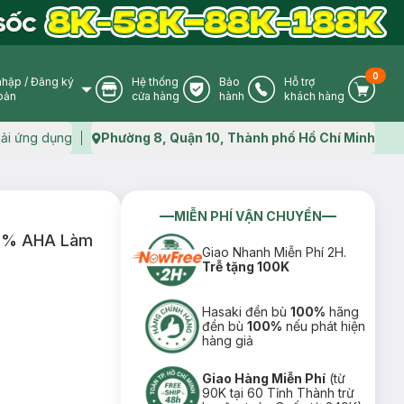
0
nhập
/
Đăng ký
Hệ thống
Bảo
Hỗ trợ
User Icon
Store Icon
Warranty Icon
Phone Icon
Cart I
oản
cửa hàng
hành
khách hàng
ải ứng dụng
Phường 8, Quận 10, Thành phố Hồ Chí Minh
Map icon
MIỄN PHÍ VẬN CHUYỂN
10% AHA Làm
Giao Nhanh Miễn Phí 2H.
Trễ tặng 100K
Hasaki đền bù
100%
hãng
đền bù
100%
nếu phát hiện
hàng giả
Giao Hàng Miễn Phí
(từ
90K tại 60 Tỉnh Thành trừ