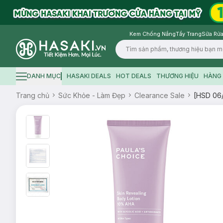
Kem Chống Nắng
Tẩy Trang
Sữa Rửa
Logo
DANH MỤC
HASAKI DEALS
HOT DEALS
THƯƠNG HIỆU
HÀNG 
Hamburger icon
Trang chủ
Sức Khỏe - Làm Đẹp
Clearance Sale
[HSD 06