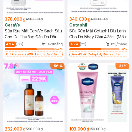
378.000 ₫
346.000 ₫
490.000 ₫
433.000 ₫
CeraVe
Cetaphil
Sữa Rửa Mặt CeraVe Sạch Sâu
Sữa Rửa Mặt Cetaphil Dịu Lành
Cho Da Thường Đến Da Dầu
Cho Da Nhạy Cảm 473ml (Mới)
473ml
(116)
1.4k/tháng
(22)
823/tháng
4.9
4.7
64
%
64
%
Bill Cerave 299K Tặng Sữa Rửa
Buy 499k Cetaphil, Benzac tặng
Mặt Cerave 30ml (SL có hạn)
Combo 2 Sữa Rửa Mặt 59ml(SL có
hạn)
-
56
%
-
31
%
262.000 ₫
103.000 ₫
590.000 ₫
150.000 ₫