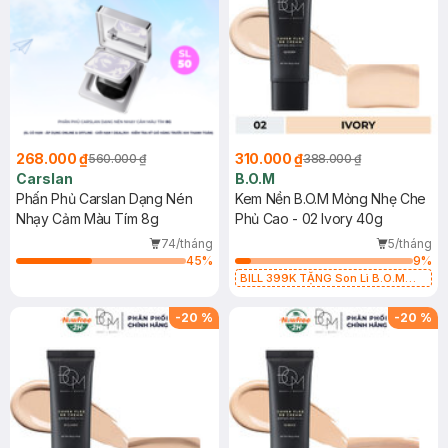
268.000 ₫
310.000 ₫
560.000 ₫
388.000 ₫
Carslan
B.O.M
Phấn Phủ Carslan Dạng Nén
Kem Nền B.O.M Mỏng Nhẹ Che
Nhạy Cảm Màu Tím 8g
Phủ Cao - 02 Ivory 40g
74/tháng
5/tháng
45
%
9
%
BILL 399K TẶNG Son Lì B.O.M
802 Đỏ Cherry 3.3g trị giá 378K
(SL có hạn)
-
20
%
-
20
%