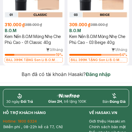
310.000 ₫
309.000 ₫
388.000 ₫
388.000 ₫
B.O.M
B.O.M
Kem Nền B.O.M Mỏng Nhẹ Che
Kem Nền B.O.M Mỏng Nhẹ Che
Phủ Cao - 01 Classic 40g
Phủ Cao - 03 Beige 40g
3/tháng
1/tháng
19
%
64
%
BILL 399K TẶNG Son Lì B.O.M
BILL 399K TẶNG Son Lì B.O.M
802 Đỏ Cherry 3.3g trị giá 378K
802 Đỏ Cherry 3.3g trị giá 378K
(SL có hạn)
(SL có hạn)
Bạn đã có tài khoản Hasaki?
Đăng nhập
return
nowfree
price
HỖ TRỢ KHÁCH HÀNG
VỀ HASAKI.VN
Hotline:
1800 6324
Giới thiệu Hasaki.vn
(Miễn phí , 08-22h kể cả T7, CN)
Chính sách bảo mật