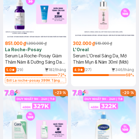
851.000 ₫
302.000 ₫
1.390.000 ₫
519.000 ₫
La Roche-Posay
L'Oreal
Serum La Roche-Posay Giảm
Serum L'Oreal Sáng Da, Mờ
Thâm Nám & Dưỡng Sáng Da
Thâm Mụn & Nám 30ml (Mới)
30ml
(29)
182/tháng
(27)
346/tháng
5.0
4.9
72
%
68
%
Bill La roche-posay 399K Tặng
Gel rửa mặt da dầu nhạy cảm 50ml
(SL có hạn)
-
23
%
-
20
%