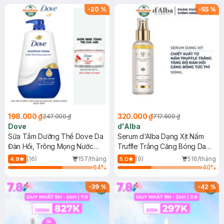
-
20
%
-
55
%
198.000 ₫
320.000 ₫
247.000 ₫
717.600 ₫
Dove
d'Alba
Sữa Tắm Dưỡng Thể Dove Da
Serum d'Alba Dạng Xịt Nấm
Đàn Hồi, Trông Mọng Nước
Truffle Trắng Căng Bóng Da
900g
100ml
(16)
157/tháng
(9)
516/tháng
4.9
5.0
64
%
40
%
-
39
%
-
42
%