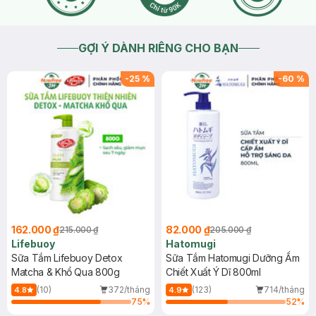
GỢI Ý DÀNH RIÊNG CHO BẠN
-
25
%
-
60
%
162.000 ₫
82.000 ₫
215.000 ₫
205.000 ₫
Lifebuoy
Hatomugi
Sữa Tắm Lifebuoy Detox
Sữa Tắm Hatomugi Dưỡng Ẩm
Matcha & Khổ Qua 800g
Chiết Xuất Ý Dĩ 800ml
(10)
372/tháng
(123)
714/tháng
4.8
4.9
75
%
52
%