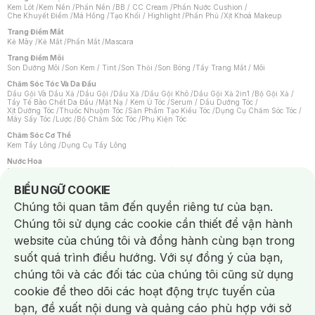
Kem Lót
/
Kem Nền
/
Phấn Nền
/
BB / CC Cream
/
Phấn Nước Cushion
/
Che Khuyết Điểm
/
Má Hồng
/
Tạo Khối / Highlight
/
Phấn Phủ
/
Xịt Khoá Makeup
Trang Điểm Mắt
Kẻ Mày
/
Kẻ Mắt
/
Phấn Mắt
/
Mascara
Trang Điểm Môi
Son Dưỡng Môi
/
Son Kem / Tint
/
Son Thỏi
/
Son Bóng
/
Tẩy Trang Mắt / Môi
Chăm Sóc Tóc Và Da Đầu
Dầu Gội Và Dầu Xả
/
Dầu Gội
/
Dầu Xả
/
Dầu Gội Khô
/
Dầu Gội Xả 2in1
/
Bộ Gội Xả
/
Tẩy Tế Bào Chết Da Đầu
/
Mặt Nạ / Kem Ủ Tóc
/
Serum / Dầu Dưỡng Tóc
/
Xịt Dưỡng Tóc
/
Thuốc Nhuộm Tóc
/
Sản Phẩm Tạo Kiểu Tóc
/
Dụng Cụ Chăm Sóc Tóc
/
Máy Sấy Tóc
/
Lược
/
Bộ Chăm Sóc Tóc
/
Phụ Kiện Tóc
Chăm Sóc Cơ Thể
Kem Tẩy Lông
/
Dụng Cụ Tẩy Lông
Nước Hoa
Nước Hoa Nữ
/
Nước Hoa Nam
/
Nước Hoa Cao Cấp
/
Xịt Thơm Toàn Thân
/
Nước Hoa Vùng Kín
Notice about cookies usage
BIỂU NGỮ COOKIE
Chăm Sóc Cá Nhân
Chúng tôi quan tâm đến quyền riêng tư của bạn.
Chống Muỗi
/
Khẩu Trang
/
Máy Massage
/
Mặt Nạ Xông Hơi
/
Nước Rửa Tay
/
Sản Phẩm Chăm Sóc Khác
/
Bàn Chải Đánh Răng
/
Bàn Chải Điện
/
Chúng tôi sử dụng các cookie cần thiết để vận hành
Hỗ Trợ Trắng Răng
/
Kem Đánh Răng
/
Máy Tăm Nước
/
Nước Súc Miệng
/
Tăm / Chỉ Nha Khoa
/
Xịt Thơm Miệng
/
Dung Dịch Vệ Sinh
/
Dưỡng Vùng Kín
/
website của chúng tôi và đồng hành cùng bạn trong
Khăn Ướt Vệ Sinh Vùng Kín
/
Băng Vệ Sinh
/
Tampon
/
Bọt Cạo Râu
/
Dao Cạo Râu
/
Máy Cạo Râu
suốt quá trình điều hướng. Với sự đồng ý của bạn,
Vấn Đề Về Da
chúng tôi và các đối tác của chúng tôi cũng sử dụng
Da Dầu / Lỗ Chân Lông To
/
Da Khô / Mất Nước
/
Da Lão Hóa
/
Da Mụn
/
Da Nhạy Cảm / Kích Ứng
/
Da Xỉn Màu
/
Thâm / Nám / Tàn Nhang
/
cookie để theo dõi các hoạt động trực tuyến của
Quầng Thâm & Bọng Mắt
/
Sẹo
/
Viêm Da Cơ Địa
bạn, đề xuất nội dung và quảng cáo phù hợp với sở
Dụng Cụ / Phụ Kiện Chăm Sóc Da