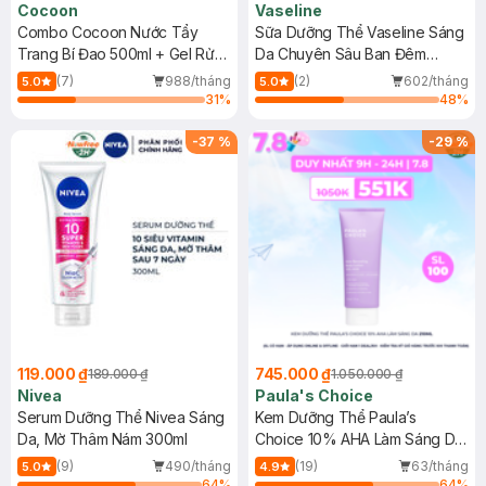
Cocoon
Vaseline
Combo Cocoon Nước Tẩy
Sữa Dưỡng Thể Vaseline Sáng
Trang Bí Đao 500ml + Gel Rửa
Da Chuyên Sâu Ban Đêm
Mặt Bí Đao 310ml
300ml (Mới)
(7)
988/tháng
(2)
602/tháng
5.0
5.0
31
%
48
%
-
37
%
-
29
%
119.000 ₫
745.000 ₫
189.000 ₫
1.050.000 ₫
Nivea
Paula's Choice
Serum Dưỡng Thể Nivea Sáng
Kem Dưỡng Thể Paula’s
Da, Mờ Thâm Nám 300ml
Choice 10% AHA Làm Sáng Da
210ml
(9)
490/tháng
(19)
63/tháng
5.0
4.9
64
%
64
%