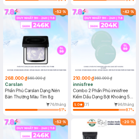
-
52
%
-
42
%
268.000 ₫
210.000 ₫
560.000 ₫
360.000 ₫
Carslan
innisfree
Phấn Phủ Carslan Dạng Nén
Combo 2 Phấn Phủ innisfree
Bản Thường Màu Tím 8g
Kiềm Dầu Dạng Bột Khoáng 5g
(Mới)
76/tháng
(7)
96/tháng
5.0
61
%
87
%
-
52
%
-
20
%