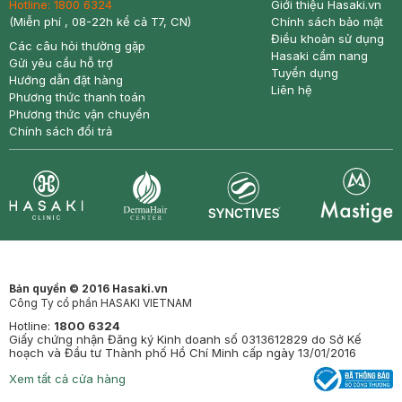
Hotline:
1800 6324
Giới thiệu Hasaki.vn
(Miễn phí , 08-22h kể cả T7, CN)
Chính sách bảo mật
Điều khoản sử dụng
Các câu hỏi thường gặp
Hasaki cẩm nang
Gửi yêu cầu hỗ trợ
Tuyển dụng
Hướng dẫn đặt hàng
Liên hệ
Phương thức thanh toán
Phương thức vận chuyển
Chính sách đổi trả
Synctives
Clinic
Dermahair
Mastige
Bản quyền © 2016 Hasaki.vn
Công Ty cổ phần HASAKI VIETNAM
Hotline:
1800 6324
Giấy chứng nhận Đăng ký Kinh doanh số 0313612829 do Sở Kế
hoạch và Đầu tư Thành phố Hồ Chí Minh cấp ngày 13/01/2016
Xem tất cả cửa hàng