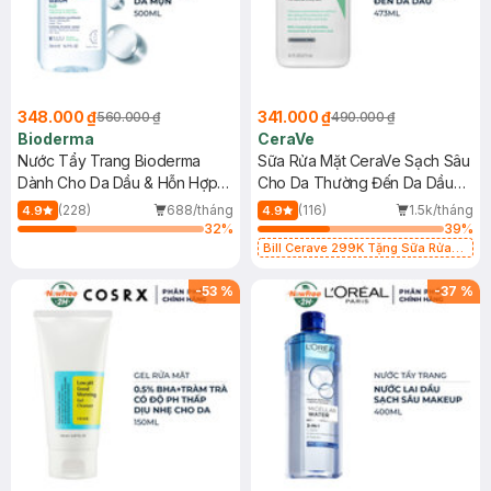
348.000 ₫
341.000 ₫
560.000 ₫
490.000 ₫
Bioderma
CeraVe
Nước Tẩy Trang Bioderma
Sữa Rửa Mặt CeraVe Sạch Sâu
Dành Cho Da Dầu & Hỗn Hợp
Cho Da Thường Đến Da Dầu
500ml
473ml
(228)
688/tháng
(116)
1.5k/tháng
4.9
4.9
32
%
39
%
Bill Cerave 299K Tặng Sữa Rửa
Mặt Cerave 30ml (SL có hạn)
-
53
%
-
37
%