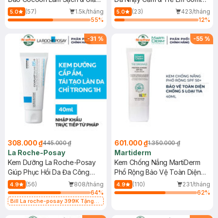
Dầu 500ml
(Mới)
(57)
1.5k/tháng
(23)
423/tháng
5.0
5.0
55
%
12
%
-
31
%
-
55
%
308.000 ₫
601.000 ₫
445.000 ₫
1.350.000 ₫
La Roche-Posay
Martiderm
Kem Dưỡng La Roche-Posay
Kem Chống Nắng MartiDerm
Giúp Phục Hồi Da Đa Công
Phổ Rộng Bảo Vệ Toàn Diện
Dụng 40ml
40ml
(56)
808/tháng
(110)
231/tháng
4.9
4.9
64
%
62
%
Bill La roche-posay 399K Tặng
Gel rửa mặt da dầu nhạy cảm 50ml
(SL có hạn)