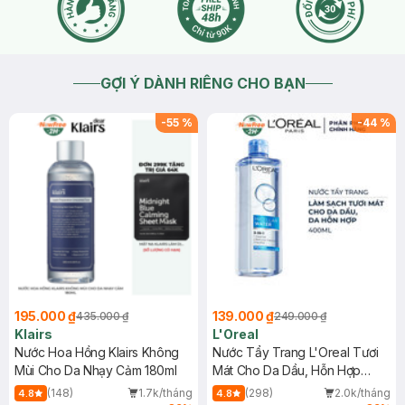
GỢI Ý DÀNH RIÊNG CHO BẠN
-
55
%
-
44
%
195.000 ₫
139.000 ₫
435.000 ₫
249.000 ₫
Klairs
L'Oreal
Nước Hoa Hồng Klairs Không
Nước Tẩy Trang L'Oreal Tươi
Mùi Cho Da Nhạy Cảm 180ml
Mát Cho Da Dầu, Hỗn Hợp
400ml
(148)
1.7k/tháng
(298)
2.0k/tháng
4.8
4.8