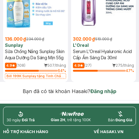
136.000 ₫
302.000 ₫
234.000 ₫
519.000 ₫
Sunplay
L'Oreal
Sữa Chống Nắng Sunplay Skin
Serum L'Oreal Hyaluronic Acid
Aqua Dưỡng Da Sáng Mịn 55g
Cấp Ẩm Sáng Da 30ml
(108)
507/tháng
(27)
275/tháng
4.9
4.9
64
%
47
%
Bill 199K Sunplay tặng Tinh Chất
Chống Nắng 7g trị giá 30K (SL có
hạn)
Bạn đã có tài khoản Hasaki?
Đăng nhập
return
nowfree
price
HỖ TRỢ KHÁCH HÀNG
VỀ HASAKI.VN