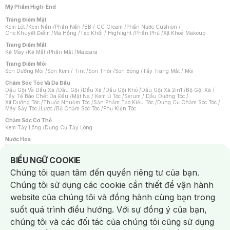
Mỹ Phẩm High-End
Trang Điểm Mặt
Kem Lót
/
Kem Nền
/
Phấn Nền
/
BB / CC Cream
/
Phấn Nước Cushion
/
Che Khuyết Điểm
/
Má Hồng
/
Tạo Khối / Highlight
/
Phấn Phủ
/
Xịt Khoá Makeup
Trang Điểm Mắt
Kẻ Mày
/
Kẻ Mắt
/
Phấn Mắt
/
Mascara
Trang Điểm Môi
Son Dưỡng Môi
/
Son Kem / Tint
/
Son Thỏi
/
Son Bóng
/
Tẩy Trang Mắt / Môi
Chăm Sóc Tóc Và Da Đầu
Dầu Gội Và Dầu Xả
/
Dầu Gội
/
Dầu Xả
/
Dầu Gội Khô
/
Dầu Gội Xả 2in1
/
Bộ Gội Xả
/
Tẩy Tế Bào Chết Da Đầu
/
Mặt Nạ / Kem Ủ Tóc
/
Serum / Dầu Dưỡng Tóc
/
Xịt Dưỡng Tóc
/
Thuốc Nhuộm Tóc
/
Sản Phẩm Tạo Kiểu Tóc
/
Dụng Cụ Chăm Sóc Tóc
/
Máy Sấy Tóc
/
Lược
/
Bộ Chăm Sóc Tóc
/
Phụ Kiện Tóc
Chăm Sóc Cơ Thể
Kem Tẩy Lông
/
Dụng Cụ Tẩy Lông
Nước Hoa
Nước Hoa Nữ
/
Nước Hoa Nam
/
Nước Hoa Cao Cấp
/
Xịt Thơm Toàn Thân
/
Nước Hoa Vùng Kín
Notice about cookies usage
BIỂU NGỮ COOKIE
Chăm Sóc Cá Nhân
Chúng tôi quan tâm đến quyền riêng tư của bạn.
Chống Muỗi
/
Khẩu Trang
/
Máy Massage
/
Mặt Nạ Xông Hơi
/
Nước Rửa Tay
/
Sản Phẩm Chăm Sóc Khác
/
Bàn Chải Đánh Răng
/
Bàn Chải Điện
/
Chúng tôi sử dụng các cookie cần thiết để vận hành
Hỗ Trợ Trắng Răng
/
Kem Đánh Răng
/
Máy Tăm Nước
/
Nước Súc Miệng
/
Tăm / Chỉ Nha Khoa
/
Xịt Thơm Miệng
/
Dung Dịch Vệ Sinh
/
Dưỡng Vùng Kín
/
website của chúng tôi và đồng hành cùng bạn trong
Khăn Ướt Vệ Sinh Vùng Kín
/
Băng Vệ Sinh
/
Tampon
/
Bọt Cạo Râu
/
Dao Cạo Râu
/
Máy Cạo Râu
suốt quá trình điều hướng. Với sự đồng ý của bạn,
Vấn Đề Về Da
chúng tôi và các đối tác của chúng tôi cũng sử dụng
Da Dầu / Lỗ Chân Lông To
/
Da Khô / Mất Nước
/
Da Lão Hóa
/
Da Mụn
/
Da Nhạy Cảm / Kích Ứng
/
Da Xỉn Màu
/
Thâm / Nám / Tàn Nhang
/