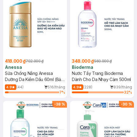
418.000 ₫
348.000 ₫
702.000 ₫
560.000 ₫
Anessa
Bioderma
Sữa Chống Nắng Anessa
Nước Tẩy Trang Bioderma
Dưỡng Da Kiềm Dầu 60ml (Bản
Dành Cho Da Nhạy Cảm 500ml
Mới)
(44)
516/tháng
(228)
839/tháng
4.9
4.9
7
%
32
%
-
38
%
-
30
%