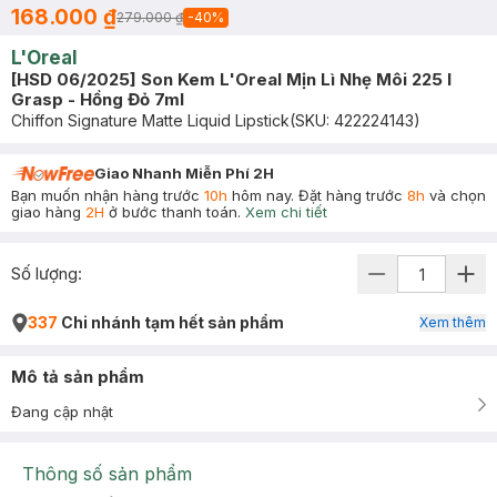
168.000 ₫
279.000 ₫
-
40
%
L'Oreal
[HSD 06/2025] Son Kem L'Oreal Mịn Lì Nhẹ Môi 225 I
Grasp - Hồng Đỏ 7ml
Chiffon Signature Matte Liquid Lipstick
(SKU:
422224143
)
Giao Nhanh Miễn Phí 2H
Bạn muốn nhận hàng trước
10h
hôm nay. Đặt hàng trước
8h
và chọn
giao hàng
2H
ở bước thanh toán.
Xem chi tiết
Số lượng:
337
Chi nhánh tạm hết sản phẩm
Xem thêm
Mô tả sản phẩm
Đang cập nhật
Thông số sản phẩm