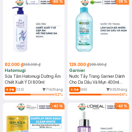
-
60
%
-
38
%
82.000 ₫
129.000 ₫
205.000 ₫
209.000 ₫
Hatomugi
Garnier
Sữa Tắm Hatomugi Dưỡng Ẩm
Nước Tẩy Trang Garnier Dành
Chiết Xuất Ý Dĩ 800ml
Cho Da Dầu Và Mụn 400ml
(Mới)
(123)
714/tháng
(69)
935/tháng
4.9
4.9
52
%
64
%
-
42
%
-
42
%