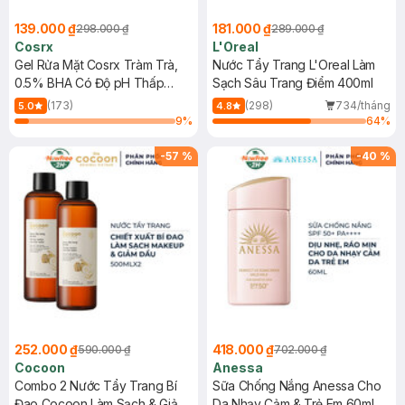
139.000 ₫
181.000 ₫
298.000 ₫
289.000 ₫
Cosrx
L'Oreal
Gel Rửa Mặt Cosrx Tràm Trà,
Nước Tẩy Trang L'Oreal Làm
0.5% BHA Có Độ pH Thấp
Sạch Sâu Trang Điểm 400ml
150ml
(173)
(298)
734/tháng
5.0
4.8
9
%
64
%
-
57
%
-
40
%
252.000 ₫
418.000 ₫
590.000 ₫
702.000 ₫
Cocoon
Anessa
Combo 2 Nước Tẩy Trang Bí
Sữa Chống Nắng Anessa Cho
Đao Cocoon Làm Sạch & Giảm
Da Nhạy Cảm & Trẻ Em 60ml