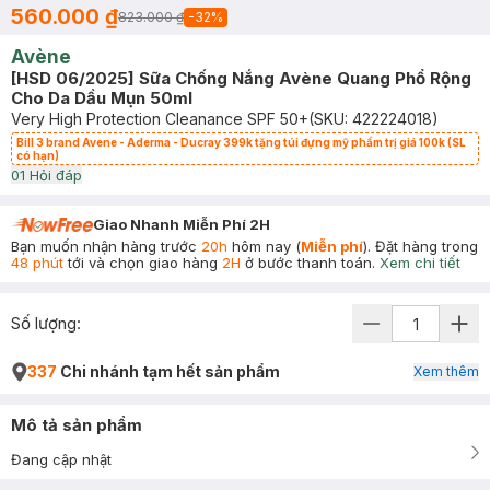
560.000 ₫
823.000 ₫
-
32
%
Avène
[HSD 06/2025] Sữa Chống Nắng Avène Quang Phổ Rộng
Cho Da Dầu Mụn 50ml
Very High Protection Cleanance SPF 50+
(SKU:
422224018
)
Bill 3 brand Avene - Aderma - Ducray 399k tặng túi đựng mỹ phẩm trị giá 100k (SL
có hạn)
0
1
Hỏi đáp
Giao Nhanh Miễn Phí 2H
Bạn muốn nhận hàng trước
20h
hôm nay (
Miễn phí
). Đặt hàng trong
48 phút
tới và chọn giao hàng
2H
ở bước thanh toán.
Xem chi tiết
Số lượng:
337
Chi nhánh tạm hết sản phẩm
Xem thêm
Mô tả sản phẩm
Đang cập nhật