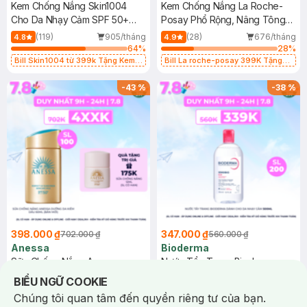
Kem Chống Nắng Skin1004
Kem Chống Nắng La Roche-
Cho Da Nhạy Cảm SPF 50+
Posay Phổ Rộng, Nâng Tông
50ml
Kiềm Dầu 50ml
(119)
905/tháng
(28)
676/tháng
4.8
4.9
64
%
28
%
Bill Skin1004 từ 399k Tặng Kem
Bill La roche-posay 399K Tặng
Chống Nắng Cho Da Nhạy Cảm
Gel rửa mặt da dầu nhạy cảm 50ml
SPF 50+ 20ml (SL Có Hạn)
(SL có hạn)
-
43
%
-
38
%
398.000 ₫
347.000 ₫
702.000 ₫
560.000 ₫
Anessa
Bioderma
Sữa Chống Nắng Anessa
Nước Tẩy Trang Bioderma
Dưỡng Da Kiềm Dầu 60ml (Bản
Dành Cho Da Nhạy Cảm 500ml
Notice about cookies usage
BIỂU NGỮ COOKIE
Mới)
(44)
542/tháng
(228)
842/tháng
4.9
4.9
Chúng tôi quan tâm đến quyền riêng tư của bạn.
85
%
64
%