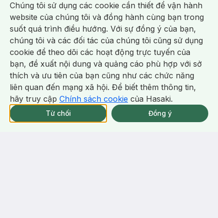
Chúng tôi sử dụng các cookie cần thiết để vận hành
website của chúng tôi và đồng hành cùng bạn trong
-
39
%
-
31
%
suốt quá trình điều hướng. Với sự đồng ý của bạn,
chúng tôi và các đối tác của chúng tôi cũng sử dụng
cookie để theo dõi các hoạt động trực tuyến của
bạn, đề xuất nội dung và quảng cáo phù hợp với sở
Chat i
thích và ưu tiên của bạn cũng như các chức năng
liên quan đến mạng xã hội. Để biết thêm thông tin,
hãy truy cập
Chính sách cookie
của Hasaki.
Từ chối
Đồng ý
343.000 ₫
338.000 ₫
560.000 ₫
490.000 ₫
Bioderma
CeraVe
Nước Tẩy Trang Bioderma
Sữa Rửa Mặt CeraVe Sạch Sâu
Dành Cho Da Dầu & Hỗn Hợp
Cho Da Thường Đến Da Dầu
500ml
473ml
(228)
698/tháng
(116)
1.5k/tháng
4.9
4.9
33
%
43
%
Bill Cerave 299K Tặng Sữa Rửa
Mặt Cerave 30ml (SL có hạn)
-
53
%
-
42
%