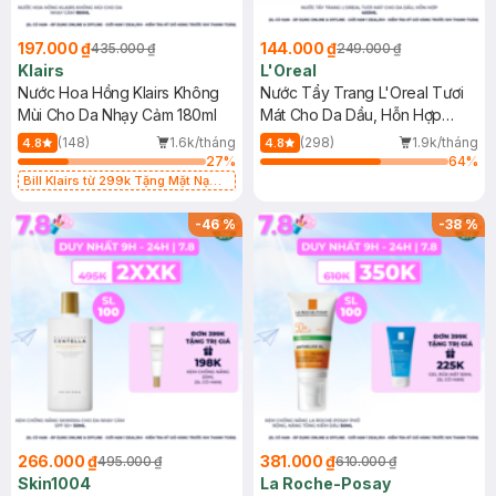
197.000 ₫
144.000 ₫
435.000 ₫
249.000 ₫
Klairs
L'Oreal
Nước Hoa Hồng Klairs Không
Nước Tẩy Trang L'Oreal Tươi
Mùi Cho Da Nhạy Cảm 180ml
Mát Cho Da Dầu, Hỗn Hợp
400ml
(148)
1.6k/tháng
(298)
1.9k/tháng
4.8
4.8
27
%
64
%
Bill Klairs từ 299k Tặng Mặt Nạ
Làm Dịu Da & Kiểm Soát Dầu Nhờn
25ml (SL Có Hạn)
-
46
%
-
38
%
266.000 ₫
381.000 ₫
495.000 ₫
610.000 ₫
Skin1004
La Roche-Posay