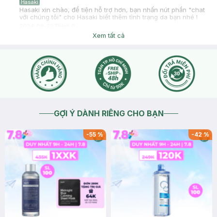
Hasaki
Hasaki xin chào, để tiện hỗ trợ hơn, bạn nhấn nút phần "chat
với chúng tôi" cho Hasaki biết thêm tình trạng da bạn nhé !
2024-08-22
Thích
0
Xem tất cả
GỢI Ý DÀNH RIÊNG CHO BẠN
-
55
%
-
42
%