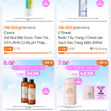
139.000 ₫
145.000 ₫
298.000 ₫
289.000 ₫
Cosrx
L'Oreal
Gel Rửa Mặt Cosrx Tràm Trà,
Nước Tẩy Trang L'Oreal Làm
0.5% BHA Có Độ pH Thấp
Sạch Sâu Trang Điểm 400ml
150ml
(173)
(298)
916/tháng
5.0
4.8
7
%
14
%
-
59
%
-
39
%