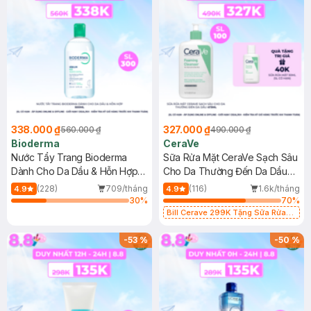
338.000 ₫
327.000 ₫
560.000 ₫
490.000 ₫
Bioderma
CeraVe
Nước Tẩy Trang Bioderma
Sữa Rửa Mặt CeraVe Sạch Sâu
Dành Cho Da Dầu & Hỗn Hợp
Cho Da Thường Đến Da Dầu
500ml
473ml
(228)
709/tháng
(116)
1.6k/tháng
4.9
4.9
30
%
70
%
Bill Cerave 299K Tặng Sữa Rửa
Mặt Cerave 30ml (SL có hạn)
-
53
%
-
50
%