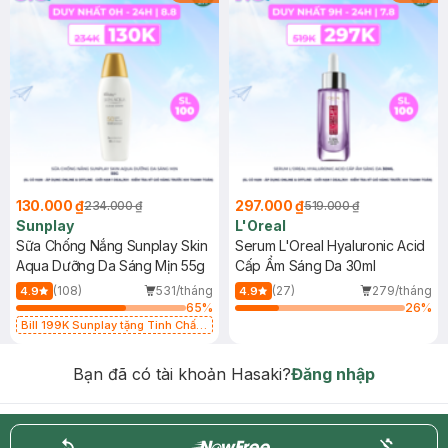
130.000 ₫
297.000 ₫
234.000 ₫
519.000 ₫
Sunplay
L'Oreal
Sữa Chống Nắng Sunplay Skin
Serum L'Oreal Hyaluronic Acid
Aqua Dưỡng Da Sáng Mịn 55g
Cấp Ẩm Sáng Da 30ml
(108)
531/tháng
(27)
279/tháng
4.9
4.9
65
%
26
%
Bill 199K Sunplay tặng Tinh Chất
Chống Nắng 7g trị giá 30K (SL có
hạn)
Bạn đã có tài khoản Hasaki?
Đăng nhập