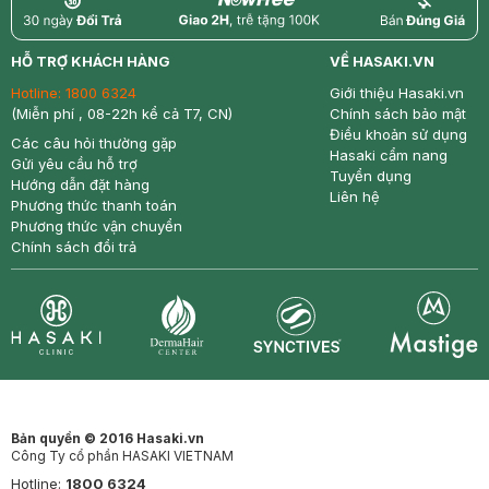
return
nowfree
price
HỖ TRỢ KHÁCH HÀNG
VỀ HASAKI.VN
Hotline:
1800 6324
Giới thiệu Hasaki.vn
(Miễn phí , 08-22h kể cả T7, CN)
Chính sách bảo mật
Điều khoản sử dụng
Các câu hỏi thường gặp
Hasaki cẩm nang
Gửi yêu cầu hỗ trợ
Tuyển dụng
Hướng dẫn đặt hàng
Liên hệ
Phương thức thanh toán
Phương thức vận chuyển
Chính sách đổi trả
Synctives
Clinic
Dermahair
Mastige
Bản quyền © 2016 Hasaki.vn
Công Ty cổ phần HASAKI VIETNAM
Hotline:
1800 6324