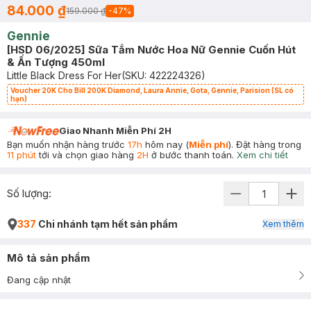
84.000 ₫
159.000 ₫
-
47
%
Gennie
[HSD 06/2025] Sữa Tắm Nước Hoa Nữ Gennie Cuốn Hút
& Ấn Tượng 450ml
Little Black Dress For Her
(SKU:
422224326
)
Voucher 20K Cho Bill 200K Diamond, Laura Annie, Gota, Gennie, Parision (SL có
hạn)
Giao Nhanh Miễn Phí 2H
Bạn muốn nhận hàng trước
17h
hôm nay (
Miễn phí
). Đặt hàng trong
11 phút
tới và chọn giao hàng
2H
ở bước thanh toán.
Xem chi tiết
Số lượng:
337
Chi nhánh tạm hết sản phẩm
Xem thêm
Mô tả sản phẩm
Đang cập nhật