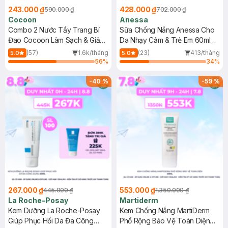
243.000 ₫
428.000 ₫
590.000 ₫
702.000 ₫
Cocoon
Anessa
Combo 2 Nước Tẩy Trang Bí
Sữa Chống Nắng Anessa Cho
Đao Cocoon Làm Sạch & Giảm
Da Nhạy Cảm & Trẻ Em 60ml
Dầu 500ml
(Mới)
(57)
1.6k/tháng
(23)
413/tháng
5.0
5.0
56
%
34
%
-
40
%
-
59
%
267.000 ₫
553.000 ₫
445.000 ₫
1.350.000 ₫
La Roche-Posay
Martiderm
Kem Dưỡng La Roche-Posay
Kem Chống Nắng MartiDerm
Giúp Phục Hồi Da Đa Công
Phổ Rộng Bảo Vệ Toàn Diện