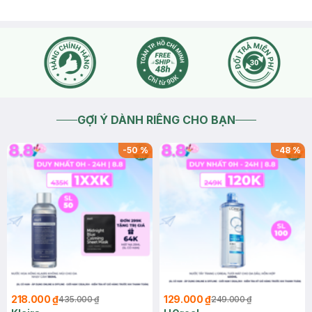
GỢI Ý DÀNH RIÊNG CHO BẠN
-
50
%
-
48
%
218.000 ₫
129.000 ₫
435.000 ₫
249.000 ₫