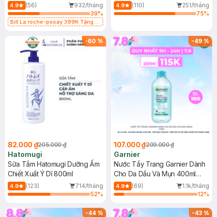
Dụng 40ml
40ml
(56)
932/tháng
(110)
251/tháng
4.9
4.9
39
%
75
%
Bill La roche-posay 399K Tặng
Gel rửa mặt da dầu nhạy cảm 50ml
(SL có hạn)
-
60
%
-
49
%
82.000 ₫
107.000 ₫
205.000 ₫
209.000 ₫
Hatomugi
Garnier
Sữa Tắm Hatomugi Dưỡng Ẩm
Nước Tẩy Trang Garnier Dành
Chiết Xuất Ý Dĩ 800ml
Cho Da Dầu Và Mụn 400ml
(Mới)
(123)
714/tháng
(69)
1.1k/tháng
4.9
4.9
52
%
12
%
-
44
%
-
43
%