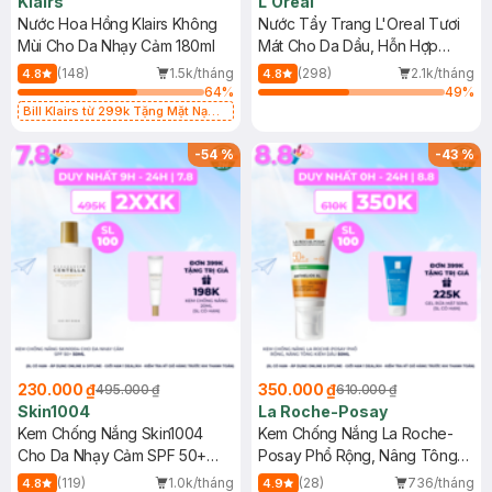
Klairs
L'Oreal
Nước Hoa Hồng Klairs Không
Nước Tẩy Trang L'Oreal Tươi
Mùi Cho Da Nhạy Cảm 180ml
Mát Cho Da Dầu, Hỗn Hợp
400ml
(148)
1.5k/tháng
(298)
2.1k/tháng
4.8
4.8
64
%
49
%
Bill Klairs từ 299k Tặng Mặt Nạ
Làm Dịu Da & Kiểm Soát Dầu Nhờn
25ml (SL Có Hạn)
-
54
%
-
43
%
230.000 ₫
350.000 ₫
495.000 ₫
610.000 ₫
Skin1004
La Roche-Posay
Kem Chống Nắng Skin1004
Kem Chống Nắng La Roche-
Cho Da Nhạy Cảm SPF 50+
Posay Phổ Rộng, Nâng Tông
50ml
Kiềm Dầu 50ml
(119)
1.0k/tháng
(28)
736/tháng
4.8
4.9