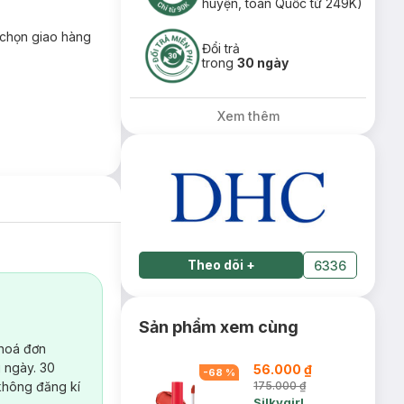
huyện, toàn Quốc từ 249K)
chọn giao hàng
Đổi trả
trong
30 ngày
Xem thêm
Theo dõi
+
6336
Sản phẩm xem cùng
 hoá đơn
 ngày. 30
56.000 ₫
-
68
%
không đăng kí
175.000 ₫
Silkygirl