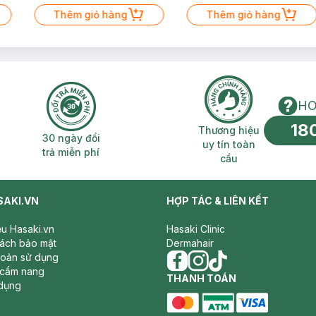
Thêm giỏ hàng
Thêm giỏ hàng
HO
18
n phí 2H
30 ngày đổi trả miễn phí
Thương hiệu uy 
Thương hiệu
30 ngày đổi
uy tín toàn
trả miễn phí
cầu
SAKI.VN
HỢP TÁC & LIÊN KẾT
iệu Hasaki.vn
Hasaki Clinic
sách bảo mật
Dermahair
hoản sử dụng
 cẩm nang
facebook
THANH TOÁN
instagram
tiktok
dụng