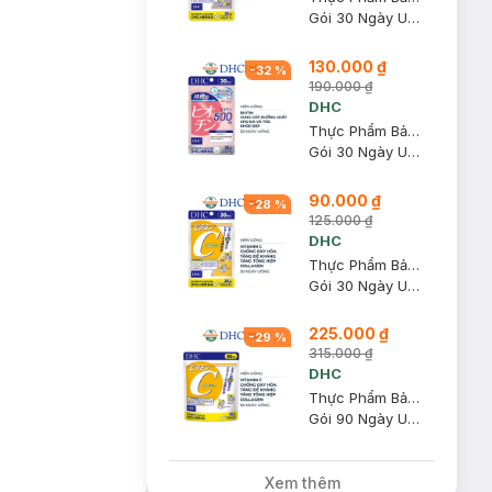
Gói 30 Ngày Uống
130.000 ₫
-
32
%
190.000 ₫
DHC
Thực Phẩm Bảo Vệ Sức Khỏe DHC Sustained Release Biotin
Gói 30 Ngày Uống
90.000 ₫
-
28
%
125.000 ₫
DHC
Thực Phẩm Bảo Vệ Sức Khỏe DHC Vitamin C Hard Capsule
Gói 30 Ngày Uống
225.000 ₫
-
29
%
315.000 ₫
DHC
Thực Phẩm Bảo Vệ Sức Khỏe DHC Vitamin C Hard Capsule
Gói 90 Ngày Uống
Xem thêm