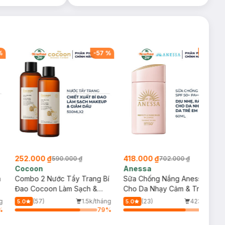
%
-
57
%
-
40
%
252.000 ₫
418.000 ₫
590.000 ₫
702.000 ₫
Cocoon
Anessa
m
Combo 2 Nước Tẩy Trang Bí
Sữa Chống Nắng Anessa
Đao Cocoon Làm Sạch &
Cho Da Nhạy Cảm & Trẻ Em
Giảm Dầu 500ml
60ml (Mới)
g
(57)
1.5k/tháng
(23)
423/tháng
5.0
5.0
%
79
%
75
%