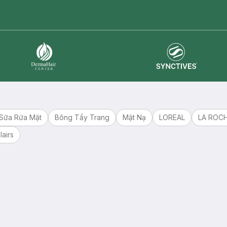
master card
ATM card
visa card
Synctives
Dermahair
Sữa Rửa Mặt
Bông Tẩy Trang
Mặt Nạ
LOREAL
LA ROC
lairs