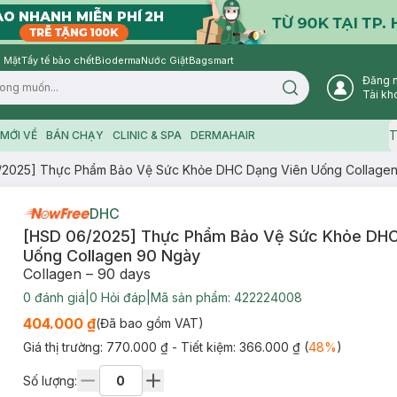
 Mặt
Tẩy tế bào chết
Bioderma
Nước Giặt
Bagsmart
Đăng 
Search icon
Tài kh
T
MỚI VỀ
BÁN CHẠY
CLINIC & SPA
DERMAHAIR
/2025] Thực Phẩm Bảo Vệ Sức Khỏe DHC Dạng Viên Uống Collage
DHC
[HSD 06/2025] Thực Phẩm Bảo Vệ Sức Khỏe DHC
Uống Collagen 90 Ngày
Collagen – 90 days
0
đánh giá
|
0
Hỏi đáp
|
Mã sản phẩm:
422224008
404.000 ₫
(Đã bao gồm VAT)
Giá thị trường:
770.000 ₫
- Tiết kiệm:
366.000 ₫
(
48
%
)
Số lượng: