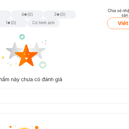
Chia sẻ nh
)
4
(
0
)
3
(
0
)
sản
Viết
1
(
0
)
Có hình ảnh
hẩm này chưa có đánh giá