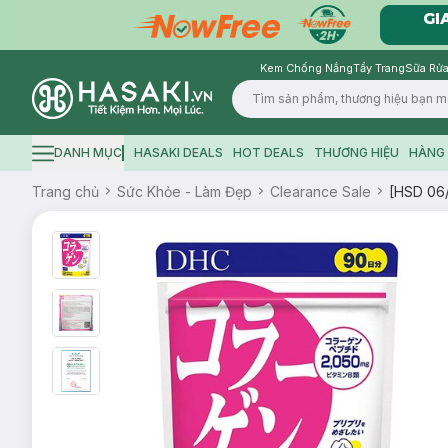
Kem Chống Nắng
Tẩy Trang
Sữa Rửa
Logo
DANH MỤC
HASAKI DEALS
HOT DEALS
THƯƠNG HIỆU
HÀNG 
Hamburger icon
Trang chủ
Sức Khỏe - Làm Đẹp
Clearance Sale
[HSD 06