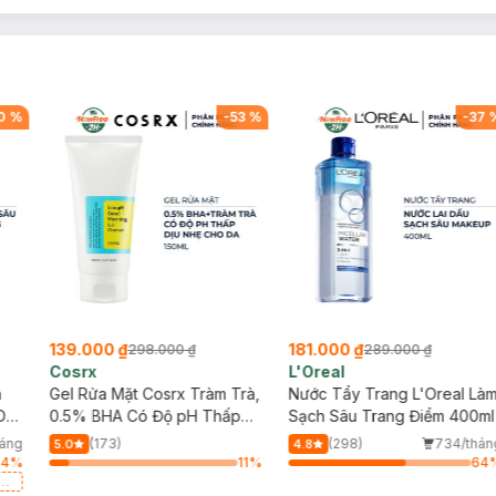
0
%
-
53
%
-
37
139.000 ₫
181.000 ₫
298.000 ₫
289.000 ₫
Cosrx
L'Oreal
h
Gel Rửa Mặt Cosrx Tràm Trà,
Nước Tẩy Trang L'Oreal Là
Da
0.5% BHA Có Độ pH Thấp
Sạch Sâu Trang Điểm 400ml
150ml
háng
(173)
(298)
734/thán
5.0
4.8
84
%
11
%
64
a