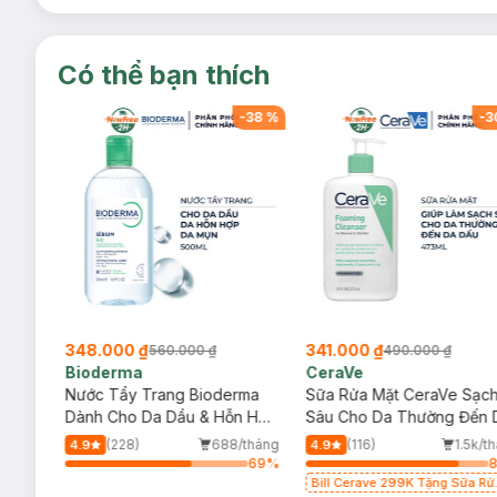
Có thể bạn thích
-
38
%
-
38
%
-
3
348.000 ₫
341.000 ₫
560.000 ₫
490.000 ₫
Bioderma
CeraVe
rma
Nước Tẩy Trang Bioderma
Sữa Rửa Mặt CeraVe Sạc
m
Dành Cho Da Dầu & Hỗn Hợp
Sâu Cho Da Thường Đến 
500ml
Dầu 473ml
/tháng
(228)
688/tháng
(116)
1.5k/t
4.9
4.9
69
%
69
%
Bill Cerave 299K Tặng Sữa Rử