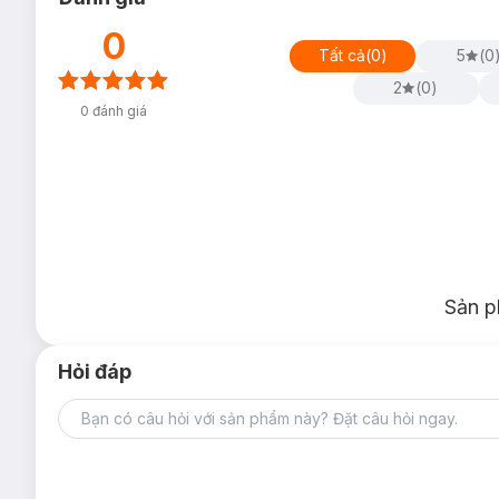
0
Tất cả
(
0
)
5
(
0
2
(
0
)
0
đánh giá
Sản p
Hỏi đáp