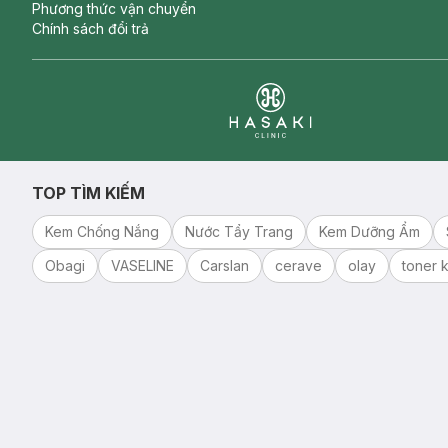
Phương thức vận chuyển
Chính sách đổi trả
Clinic
TOP TÌM KIẾM
Kem Chống Nắng
Nước Tẩy Trang
Kem Dưỡng Ẩm
Obagi
VASELINE
Carslan
cerave
olay
toner k