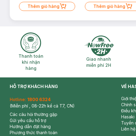
Mặt Cerave 30ml (SL có hạn)
Thêm giỏ hàng
Thêm giỏ hàng
Thanh toán khi nhận hàng
Giao nhanh miễ
Thanh toán
Giao nhanh
khi nhận
miễn phí 2H
hàng
HỖ TRỢ KHÁCH HÀNG
VỀ HA
Giới th
Hotline:
1800 6324
Chính 
(Miễn phí , 08-22h kể cả T7, CN)
Điều k
Các câu hỏi thường gặp
Hasaki
Gửi yêu cầu hỗ trợ
Tuyển 
Hướng dẫn đặt hàng
Liên hệ
Phương thức thanh toán