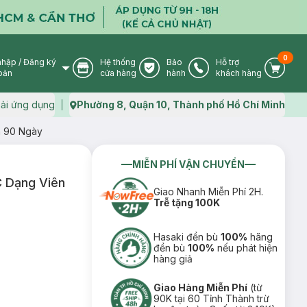
0
nhập
/
Đăng ký
Hệ thống
Bảo
Hỗ trợ
User Icon
Store Icon
Warranty Icon
Phone Icon
Cart I
oản
cửa hàng
hành
khách hàng
ải ứng dụng
Phường 8, Quận 10, Thành phố Hồ Chí Minh
Map icon
n 90 Ngày
MIỄN PHÍ VẬN CHUYỂN
 Dạng Viên
Giao Nhanh Miễn Phí 2H.
Trễ tặng 100K
Hasaki đền bù
100%
hãng
đền bù
100%
nếu phát hiện
hàng giả
Giao Hàng Miễn Phí
(từ
90K tại 60 Tỉnh Thành trừ