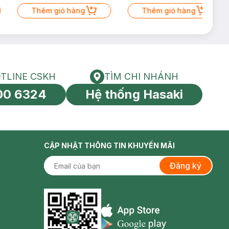
Thêm giỏ hàng
Thêm giỏ hàng
TLINE CSKH
TÌM CHI NHÁNH
HOTLINE CSKH
Tìm chi nhánh
00 6324
Hệ thống Hasaki
tín toàn cầu
CẬP NHẬT THÔNG TIN KHUYẾN MÃI
Đăng ký
Appstore icon