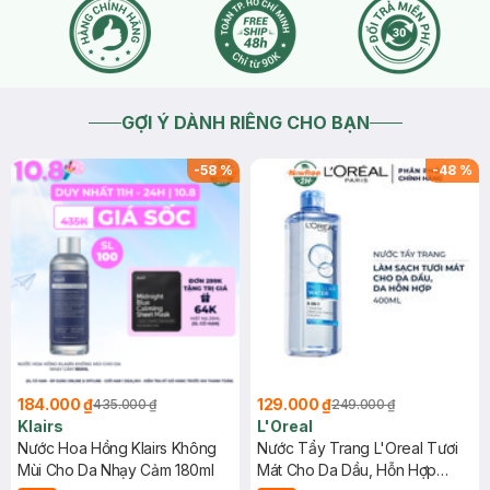
GỢI Ý DÀNH RIÊNG CHO BẠN
-
58
%
-
48
%
184.000 ₫
129.000 ₫
435.000 ₫
249.000 ₫
Klairs
L'Oreal
Nước Hoa Hồng Klairs Không
Nước Tẩy Trang L'Oreal Tươi
Mùi Cho Da Nhạy Cảm 180ml
Mát Cho Da Dầu, Hỗn Hợp