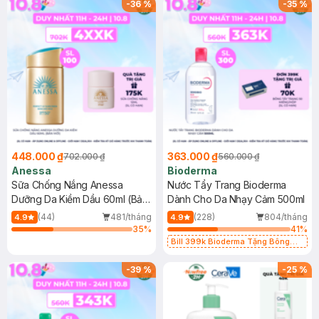
-
36
%
-
35
%
448.000 ₫
363.000 ₫
702.000 ₫
560.000 ₫
Anessa
Bioderma
Sữa Chống Nắng Anessa
Nước Tẩy Trang Bioderma
Dưỡng Da Kiềm Dầu 60ml (Bản
Dành Cho Da Nhạy Cảm 500ml
Mới)
(44)
481/tháng
(228)
804/tháng
4.9
4.9
35
%
41
%
Bill 399k Bioderma Tặng Bông
Tẩy Trang Hộp 50 Miếng (SL có
hạn)
-
39
%
-
25
%