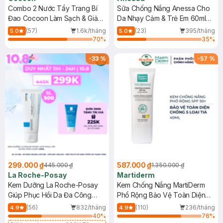
Combo 2 Nước Tẩy Trang Bí
Sữa Chống Nắng Anessa Cho
Đao Cocoon Làm Sạch & Giảm
Da Nhạy Cảm & Trẻ Em 60ml
Dầu 500ml
(Mới)
(57)
1.6k/tháng
(23)
395/tháng
5.0
5.0
70
%
35
%
-
33
%
-
57
%
299.000 ₫
587.000 ₫
445.000 ₫
1.350.000 ₫
La Roche-Posay
Martiderm
Kem Dưỡng La Roche-Posay
Kem Chống Nắng MartiDerm
Giúp Phục Hồi Da Đa Công
Phổ Rộng Bảo Vệ Toàn Diện
Dụng 40ml
40ml
(56)
832/tháng
(110)
236/tháng
4.9
4.9
40
%
76
%