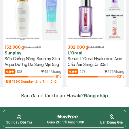
152.000 ₫
302.000 ₫
234.000 ₫
519.000 ₫
Sunplay
L'Oreal
Sữa Chống Nắng Sunplay Skin
Serum L'Oreal Hyaluronic Acid
Aqua Dưỡng Da Sáng Mịn 55g
Cấp Ẩm Sáng Da 30ml
(108)
454/tháng
(27)
275/tháng
4.9
4.9
48
%
62
%
Bill 199K Sunplay tặng Tinh Chất
Chống Nắng 7g trị giá 30K (SL có
hạn)
Bạn đã có tài khoản Hasaki?
Đăng nhập
return
nowfree
price