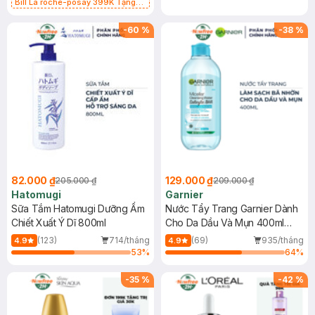
Bill La roche-posay 399K Tặng
Gel rửa mặt da dầu nhạy cảm 50ml
(SL có hạn)
-
60
%
-
38
%
82.000 ₫
129.000 ₫
205.000 ₫
209.000 ₫
Hatomugi
Garnier
Sữa Tắm Hatomugi Dưỡng Ẩm
Nước Tẩy Trang Garnier Dành
Chiết Xuất Ý Dĩ 800ml
Cho Da Dầu Và Mụn 400ml
(Mới)
(123)
714/tháng
(69)
935/tháng
4.9
4.9
53
%
64
%
-
35
%
-
42
%