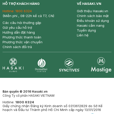
HỖ TRỢ KHÁCH HÀNG
VỀ HASAKI.VN
Hotline:
1800 6324
Giới thiệu Hasaki.vn
(Miễn phí , 08-22h kể cả T7, CN)
Chính sách bảo mật
Điều khoản sử dụng
Các câu hỏi thường gặp
Hasaki cẩm nang
Gửi yêu cầu hỗ trợ
Tuyển dụng
Hướng dẫn đặt hàng
Liên hệ
Phương thức thanh toán
Phương thức vận chuyển
Chính sách đổi trả
Synctives
Clinic
Dermahair
Mastige
Bản quyền © 2016 Hasaki.vn
Công Ty cổ phần HASAKI VIETNAM
Hotline:
1800 6324
Giấy chứng nhận Đăng ký Kinh doanh số 0313612829 do Sở Kế
hoạch và Đầu tư Thành phố Hồ Chí Minh cấp ngày 13/01/2016