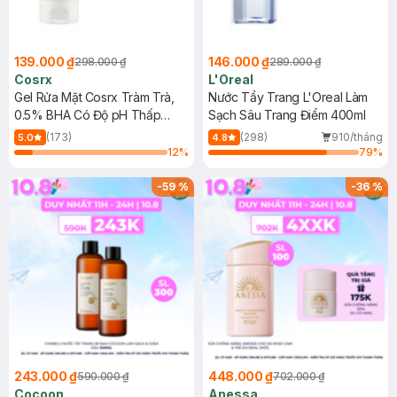
139.000 ₫
146.000 ₫
298.000 ₫
289.000 ₫
Cosrx
L'Oreal
Gel Rửa Mặt Cosrx Tràm Trà,
Nước Tẩy Trang L'Oreal Làm
0.5% BHA Có Độ pH Thấp
Sạch Sâu Trang Điểm 400ml
150ml
(173)
(298)
910/tháng
5.0
4.8
12
%
79
%
-
59
%
-
36
%
243.000 ₫
448.000 ₫
590.000 ₫
702.000 ₫
Cocoon
Anessa