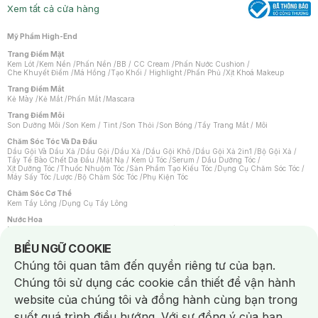
Xem tất cả cửa hàng
Mỹ Phẩm High-End
Trang Điểm Mặt
Kem Lót
/
Kem Nền
/
Phấn Nền
/
BB / CC Cream
/
Phấn Nước Cushion
/
Che Khuyết Điểm
/
Má Hồng
/
Tạo Khối / Highlight
/
Phấn Phủ
/
Xịt Khoá Makeup
Trang Điểm Mắt
Kẻ Mày
/
Kẻ Mắt
/
Phấn Mắt
/
Mascara
Trang Điểm Môi
Son Dưỡng Môi
/
Son Kem / Tint
/
Son Thỏi
/
Son Bóng
/
Tẩy Trang Mắt / Môi
Chăm Sóc Tóc Và Da Đầu
Dầu Gội Và Dầu Xả
/
Dầu Gội
/
Dầu Xả
/
Dầu Gội Khô
/
Dầu Gội Xả 2in1
/
Bộ Gội Xả
/
Tẩy Tế Bào Chết Da Đầu
/
Mặt Nạ / Kem Ủ Tóc
/
Serum / Dầu Dưỡng Tóc
/
Xịt Dưỡng Tóc
/
Thuốc Nhuộm Tóc
/
Sản Phẩm Tạo Kiểu Tóc
/
Dụng Cụ Chăm Sóc Tóc
/
Máy Sấy Tóc
/
Lược
/
Bộ Chăm Sóc Tóc
/
Phụ Kiện Tóc
Chăm Sóc Cơ Thể
Kem Tẩy Lông
/
Dụng Cụ Tẩy Lông
Nước Hoa
Nước Hoa Nữ
/
Nước Hoa Nam
/
Nước Hoa Cao Cấp
/
Xịt Thơm Toàn Thân
/
Nước Hoa Vùng Kín
Notice about cookies usage
BIỂU NGỮ COOKIE
Chăm Sóc Cá Nhân
Chúng tôi quan tâm đến quyền riêng tư của bạn.
Chống Muỗi
/
Khẩu Trang
/
Máy Massage
/
Mặt Nạ Xông Hơi
/
Nước Rửa Tay
/
Sản Phẩm Chăm Sóc Khác
/
Bàn Chải Đánh Răng
/
Bàn Chải Điện
/
Chúng tôi sử dụng các cookie cần thiết để vận hành
Hỗ Trợ Trắng Răng
/
Kem Đánh Răng
/
Máy Tăm Nước
/
Nước Súc Miệng
/
Tăm / Chỉ Nha Khoa
/
Xịt Thơm Miệng
/
Dung Dịch Vệ Sinh
/
Dưỡng Vùng Kín
/
website của chúng tôi và đồng hành cùng bạn trong
Khăn Ướt Vệ Sinh Vùng Kín
/
Băng Vệ Sinh
/
Tampon
/
Bọt Cạo Râu
/
Dao Cạo Râu
/
Máy Cạo Râu
suốt quá trình điều hướng. Với sự đồng ý của bạn,