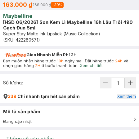
163.000 ₫
268.000 ₫
-
39
%
Maybelline
[HSD 06/2026] Son Kem Lì Maybelline 16h Lâu Trôi 490
Gạch Đun 5ml
Super Stay Matte Ink Lipstick (Music Collection)
(SKU:
422280571
)
Giao Nhanh Miễn Phí 2H
Bạn muốn nhận hàng trước
10h
ngày mai. Đặt hàng trước
24h
và
chọn giao hàng
2H
ở bước thanh toán.
Xem chi tiết
Số lượng:
339
Chi nhánh tạm hết sản phẩm
Xem thêm
Mô tả sản phẩm
Đang cập nhật
Thông số sản phẩm