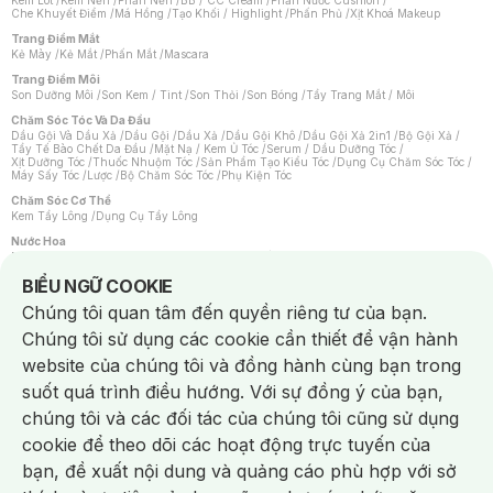
Kem Lót
/
Kem Nền
/
Phấn Nền
/
BB / CC Cream
/
Phấn Nước Cushion
/
Che Khuyết Điểm
/
Má Hồng
/
Tạo Khối / Highlight
/
Phấn Phủ
/
Xịt Khoá Makeup
Trang Điểm Mắt
Kẻ Mày
/
Kẻ Mắt
/
Phấn Mắt
/
Mascara
Trang Điểm Môi
Son Dưỡng Môi
/
Son Kem / Tint
/
Son Thỏi
/
Son Bóng
/
Tẩy Trang Mắt / Môi
Chăm Sóc Tóc Và Da Đầu
Dầu Gội Và Dầu Xả
/
Dầu Gội
/
Dầu Xả
/
Dầu Gội Khô
/
Dầu Gội Xả 2in1
/
Bộ Gội Xả
/
Tẩy Tế Bào Chết Da Đầu
/
Mặt Nạ / Kem Ủ Tóc
/
Serum / Dầu Dưỡng Tóc
/
Xịt Dưỡng Tóc
/
Thuốc Nhuộm Tóc
/
Sản Phẩm Tạo Kiểu Tóc
/
Dụng Cụ Chăm Sóc Tóc
/
Máy Sấy Tóc
/
Lược
/
Bộ Chăm Sóc Tóc
/
Phụ Kiện Tóc
Chăm Sóc Cơ Thể
Kem Tẩy Lông
/
Dụng Cụ Tẩy Lông
Nước Hoa
Nước Hoa Nữ
/
Nước Hoa Nam
/
Nước Hoa Cao Cấp
/
Xịt Thơm Toàn Thân
/
Nước Hoa Vùng Kín
Notice about cookies usage
BIỂU NGỮ COOKIE
Chăm Sóc Cá Nhân
Chúng tôi quan tâm đến quyền riêng tư của bạn.
Chống Muỗi
/
Khẩu Trang
/
Máy Massage
/
Mặt Nạ Xông Hơi
/
Nước Rửa Tay
/
Sản Phẩm Chăm Sóc Khác
/
Bàn Chải Đánh Răng
/
Bàn Chải Điện
/
Chúng tôi sử dụng các cookie cần thiết để vận hành
Hỗ Trợ Trắng Răng
/
Kem Đánh Răng
/
Máy Tăm Nước
/
Nước Súc Miệng
/
Tăm / Chỉ Nha Khoa
/
Xịt Thơm Miệng
/
Dung Dịch Vệ Sinh
/
Dưỡng Vùng Kín
/
website của chúng tôi và đồng hành cùng bạn trong
Khăn Ướt Vệ Sinh Vùng Kín
/
Băng Vệ Sinh
/
Tampon
/
Bọt Cạo Râu
/
Dao Cạo Râu
/
Máy Cạo Râu
suốt quá trình điều hướng. Với sự đồng ý của bạn,
Vấn Đề Về Da
chúng tôi và các đối tác của chúng tôi cũng sử dụng
Da Dầu / Lỗ Chân Lông To
/
Da Khô / Mất Nước
/
Da Lão Hóa
/
Da Mụn
/
Da Nhạy Cảm / Kích Ứng
/
Da Xỉn Màu
/
Thâm / Nám / Tàn Nhang
/
cookie để theo dõi các hoạt động trực tuyến của
Quầng Thâm & Bọng Mắt
/
Sẹo
/
Viêm Da Cơ Địa
bạn, đề xuất nội dung và quảng cáo phù hợp với sở
Dụng Cụ / Phụ Kiện Chăm Sóc Da
Chat i
Bông Tẩy Trang
/
Khăn Lau Mặt Khô
/
Dụng Cụ / Máy Rửa Mặt
/
Máy Chăm Sóc Da
/