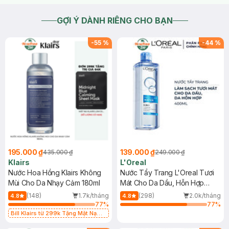
GỢI Ý DÀNH RIÊNG CHO BẠN
-
55
%
-
44
%
195.000 ₫
139.000 ₫
435.000 ₫
249.000 ₫
Klairs
L'Oreal
Nước Hoa Hồng Klairs Không
Nước Tẩy Trang L'Oreal Tươi
Mùi Cho Da Nhạy Cảm 180ml
Mát Cho Da Dầu, Hỗn Hợp
400ml
(148)
1.7k/tháng
(298)
2.0k/tháng
4.8
4.8
77
%
77
%
Bill Klairs từ 299k Tặng Mặt Nạ
Làm Dịu Da & Kiểm Soát Dầu Nhờn