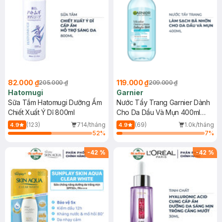
82.000 ₫
119.000 ₫
205.000 ₫
209.000 ₫
Hatomugi
Garnier
Sữa Tắm Hatomugi Dưỡng Ẩm
Nước Tẩy Trang Garnier Dành
Chiết Xuất Ý Dĩ 800ml
Cho Da Dầu Và Mụn 400ml
(Mới)
(123)
714/tháng
(69)
1.0k/tháng
4.9
4.9
52
%
7
%
-
42
%
-
42
%