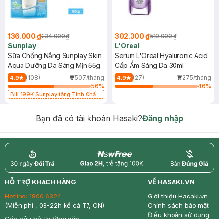
136.000 ₫
302.000 ₫
234.000 ₫
519.000 ₫
Sunplay
L'Oreal
Sữa Chống Nắng Sunplay Skin
Serum L'Oreal Hyaluronic Acid
Aqua Dưỡng Da Sáng Mịn 55g
Cấp Ẩm Sáng Da 30ml
(108)
507/tháng
(27)
275/tháng
4.9
4.9
56
%
46
%
Bill 199K Sunplay tặng Tinh Chất
Chống Nắng 7g trị giá 30K (SL có
hạn)
Bạn đã có tài khoản Hasaki?
Đăng nhập
return
nowfree
price
HỖ TRỢ KHÁCH HÀNG
VỀ HASAKI.VN
Hotline:
1800 6324
Giới thiệu Hasaki.vn
(Miễn phí , 08-22h kể cả T7, CN)
Chính sách bảo mật
Điều khoản sử dụng
Các câu hỏi thường gặp