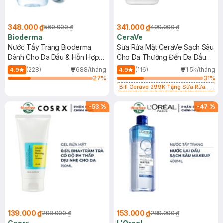
348.000 ₫
341.000 ₫
560.000 ₫
490.000 ₫
Bioderma
CeraVe
Nước Tẩy Trang Bioderma
Sữa Rửa Mặt CeraVe Sạch Sâu
Dành Cho Da Dầu & Hỗn Hợp
Cho Da Thường Đến Da Dầu
500ml
473ml
(228)
688/tháng
(116)
1.5k/tháng
4.9
4.9
27
%
31
%
Bill Cerave 299K Tặng Sữa Rửa
Mặt Cerave 30ml (SL có hạn)
-
53
%
-
47
%
139.000 ₫
153.000 ₫
298.000 ₫
289.000 ₫
Cosrx
L'Oreal