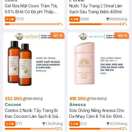
Gel Rửa Mặt Cosrx Tràm Trà,
Nước Tẩy Trang L'Oreal Làm
0.5% BHA Có Độ pH Thấp
Sạch Sâu Trang Điểm 400ml
150ml
(173)
(298)
868/tháng
5.0
4.8
9
%
64
%
-
57
%
-
40
%
252.000 ₫
418.000 ₫
590.000 ₫
702.000 ₫
Cocoon
Anessa
Combo 2 Nước Tẩy Trang Bí
Sữa Chống Nắng Anessa Cho
Đao Cocoon Làm Sạch & Giảm
Da Nhạy Cảm & Trẻ Em 60ml
Dầu 500ml
(Mới)
(57)
1.5k/tháng
(23)
423/tháng
5.0
5.0
52
%
62
%