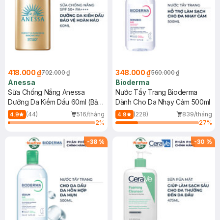
418.000 ₫
348.000 ₫
702.000 ₫
560.000 ₫
Anessa
Bioderma
Sữa Chống Nắng Anessa
Nước Tẩy Trang Bioderma
Dưỡng Da Kiềm Dầu 60ml (Bản
Dành Cho Da Nhạy Cảm 500ml
Mới)
(44)
516/tháng
(228)
839/tháng
4.9
4.9
2
%
27
%
-
38
%
-
30
%