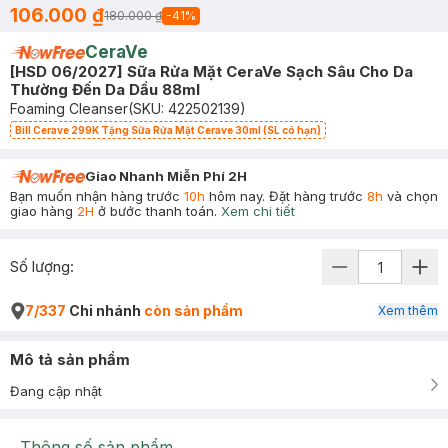
106.000 ₫
180.000 ₫
-
41
%
CeraVe
[HSD 06/2027] Sữa Rửa Mặt CeraVe Sạch Sâu Cho Da
Thường Đến Da Dầu 88ml
Foaming Cleanser
(SKU:
422502139
)
Bill Cerave 299K Tặng Sữa Rửa Mặt Cerave 30ml (SL có hạn)
Giao Nhanh Miễn Phí 2H
Bạn muốn nhận hàng trước
10h
hôm nay. Đặt hàng trước
8h
và chọn
giao hàng
2H
ở bước thanh toán.
Xem chi tiết
Số lượng:
7/337
Chi nhánh
còn sản phẩm
Xem thêm
Mô tả sản phẩm
Đang cập nhật
Thông số sản phẩm