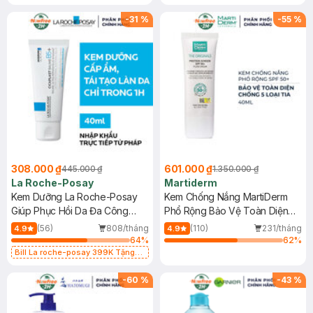
-
31
%
-
55
%
308.000 ₫
601.000 ₫
445.000 ₫
1.350.000 ₫
La Roche-Posay
Martiderm
Kem Dưỡng La Roche-Posay
Kem Chống Nắng MartiDerm
Giúp Phục Hồi Da Đa Công
Phổ Rộng Bảo Vệ Toàn Diện
Dụng 40ml
40ml
(56)
808/tháng
(110)
231/tháng
4.9
4.9
64
%
62
%
Bill La roche-posay 399K Tặng
Gel rửa mặt da dầu nhạy cảm 50ml
(SL có hạn)
-
60
%
-
43
%