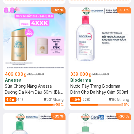
Chống Nắng Cho Da Nhạy Cảm
Gel rửa mặt da dầu nhạy cảm 50ml
SPF 50+ 20ml (SL Có Hạn)
(SL có hạn)
-
42
%
-
39
%
406.000 ₫
339.000 ₫
702.000 ₫
560.000 ₫
Anessa
Bioderma
Sữa Chống Nắng Anessa
Nước Tẩy Trang Bioderma
Dưỡng Da Kiềm Dầu 60ml (Bản
Dành Cho Da Nhạy Cảm 500ml
Mới)
(44)
531/tháng
(228)
861/tháng
4.9
4.9
95
%
55
%
-
39
%
-
30
%