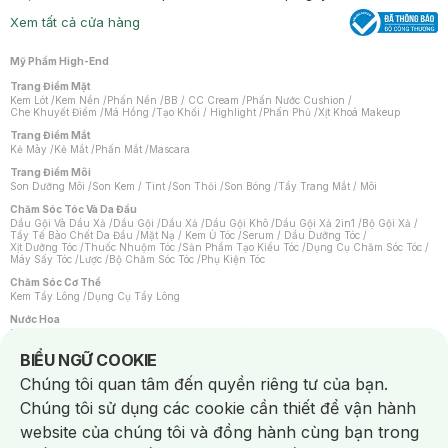
Xem tất cả cửa hàng
Mỹ Phẩm High-End
Trang Điểm Mặt
Kem Lót
/
Kem Nền
/
Phấn Nền
/
BB / CC Cream
/
Phấn Nước Cushion
/
Che Khuyết Điểm
/
Má Hồng
/
Tạo Khối / Highlight
/
Phấn Phủ
/
Xịt Khoá Makeup
Trang Điểm Mắt
Kẻ Mày
/
Kẻ Mắt
/
Phấn Mắt
/
Mascara
Trang Điểm Môi
Son Dưỡng Môi
/
Son Kem / Tint
/
Son Thỏi
/
Son Bóng
/
Tẩy Trang Mắt / Môi
Chăm Sóc Tóc Và Da Đầu
Dầu Gội Và Dầu Xả
/
Dầu Gội
/
Dầu Xả
/
Dầu Gội Khô
/
Dầu Gội Xả 2in1
/
Bộ Gội Xả
/
Tẩy Tế Bào Chết Da Đầu
/
Mặt Nạ / Kem Ủ Tóc
/
Serum / Dầu Dưỡng Tóc
/
Xịt Dưỡng Tóc
/
Thuốc Nhuộm Tóc
/
Sản Phẩm Tạo Kiểu Tóc
/
Dụng Cụ Chăm Sóc Tóc
/
Máy Sấy Tóc
/
Lược
/
Bộ Chăm Sóc Tóc
/
Phụ Kiện Tóc
Chăm Sóc Cơ Thể
Kem Tẩy Lông
/
Dụng Cụ Tẩy Lông
Nước Hoa
Nước Hoa Nữ
/
Nước Hoa Nam
/
Nước Hoa Cao Cấp
/
Xịt Thơm Toàn Thân
/
Nước Hoa Vùng Kín
Notice about cookies usage
BIỂU NGỮ COOKIE
Chăm Sóc Cá Nhân
Chúng tôi quan tâm đến quyền riêng tư của bạn.
Chống Muỗi
/
Khẩu Trang
/
Máy Massage
/
Mặt Nạ Xông Hơi
/
Nước Rửa Tay
/
Sản Phẩm Chăm Sóc Khác
/
Bàn Chải Đánh Răng
/
Bàn Chải Điện
/
Chúng tôi sử dụng các cookie cần thiết để vận hành
Hỗ Trợ Trắng Răng
/
Kem Đánh Răng
/
Máy Tăm Nước
/
Nước Súc Miệng
/
Tăm / Chỉ Nha Khoa
/
Xịt Thơm Miệng
/
Dung Dịch Vệ Sinh
/
Dưỡng Vùng Kín
/
website của chúng tôi và đồng hành cùng bạn trong
Khăn Ướt Vệ Sinh Vùng Kín
/
Băng Vệ Sinh
/
Tampon
/
Bọt Cạo Râu
/
Dao Cạo Râu
/
Máy Cạo Râu