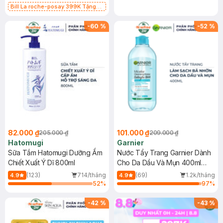
Bill La roche-posay 399K Tặng
Gel rửa mặt da dầu nhạy cảm 50ml
(SL có hạn)
-
60
%
-
52
%
82.000 ₫
101.000 ₫
205.000 ₫
209.000 ₫
Hatomugi
Garnier
Sữa Tắm Hatomugi Dưỡng Ẩm
Nước Tẩy Trang Garnier Dành
Chiết Xuất Ý Dĩ 800ml
Cho Da Dầu Và Mụn 400ml
(Mới)
(123)
714/tháng
(69)
1.2k/tháng
4.9
4.9
52
%
97
%
-
42
%
-
43
%