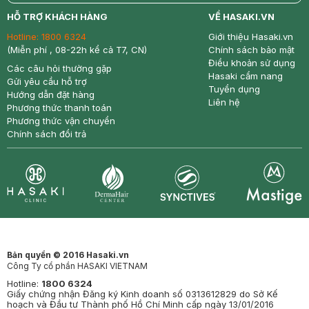
return
nowfree
price
HỖ TRỢ KHÁCH HÀNG
VỀ HASAKI.VN
Hotline:
1800 6324
Giới thiệu Hasaki.vn
(Miễn phí , 08-22h kể cả T7, CN)
Chính sách bảo mật
Điều khoản sử dụng
Các câu hỏi thường gặp
Hasaki cẩm nang
Gửi yêu cầu hỗ trợ
Tuyển dụng
Hướng dẫn đặt hàng
Liên hệ
Phương thức thanh toán
Phương thức vận chuyển
Chính sách đổi trả
Synctives
Clinic
Dermahair
Mastige
Bản quyền © 2016 Hasaki.vn
Công Ty cổ phần HASAKI VIETNAM
Hotline:
1800 6324
Giấy chứng nhận Đăng ký Kinh doanh số 0313612829 do Sở Kế
hoạch và Đầu tư Thành phố Hồ Chí Minh cấp ngày 13/01/2016