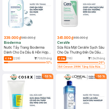
339.000 ₫
341.000 ₫
560.000 ₫
490.000 ₫
Bioderma
CeraVe
Nước Tẩy Trang Bioderma
Sữa Rửa Mặt CeraVe Sạch Sâu
Dành Cho Da Dầu & Hỗn Hợp
Cho Da Thường Đến Da Dầu
500ml
473ml
(228)
706/tháng
(116)
1.5k/tháng
4.9
4.9
10
%
26
%
Bill Cerave 299K Tặng Sữa Rửa
Mặt Cerave 30ml (SL có hạn)
-
53
%
-
50
%