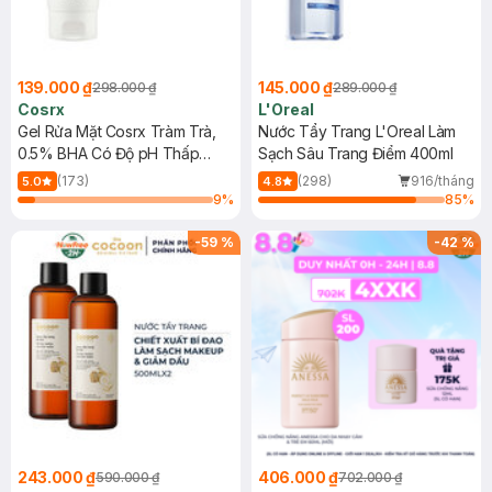
139.000 ₫
145.000 ₫
298.000 ₫
289.000 ₫
Cosrx
L'Oreal
Gel Rửa Mặt Cosrx Tràm Trà,
Nước Tẩy Trang L'Oreal Làm
0.5% BHA Có Độ pH Thấp
Sạch Sâu Trang Điểm 400ml
150ml
(173)
(298)
916/tháng
5.0
4.8
9
%
85
%
-
59
%
-
42
%
243.000 ₫
406.000 ₫
590.000 ₫
702.000 ₫