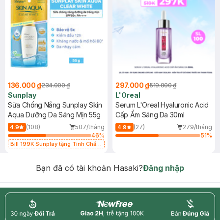
136.000 ₫
297.000 ₫
234.000 ₫
519.000 ₫
Sunplay
L'Oreal
Sữa Chống Nắng Sunplay Skin
Serum L'Oreal Hyaluronic Acid
Aqua Dưỡng Da Sáng Mịn 55g
Cấp Ẩm Sáng Da 30ml
(108)
507/tháng
(27)
279/tháng
4.9
4.9
46
%
51
%
Bill 199K Sunplay tặng Tinh Chất
Chống Nắng 7g trị giá 30K (SL có
hạn)
Bạn đã có tài khoản Hasaki?
Đăng nhập