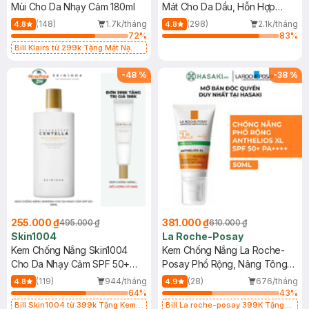
Mùi Cho Da Nhạy Cảm 180ml
Mát Cho Da Dầu, Hỗn Hợp
400ml
(148)
1.7k/tháng
(298)
2.1k/tháng
4.8
4.8
72
%
83
%
Bill Klairs từ 299k Tặng Mặt Nạ
Làm Dịu Da & Kiểm Soát Dầu Nhờn
25ml (SL Có Hạn)
-
48
%
-
38
%
255.000 ₫
381.000 ₫
495.000 ₫
610.000 ₫
Skin1004
La Roche-Posay
Kem Chống Nắng Skin1004
Kem Chống Nắng La Roche-
Cho Da Nhạy Cảm SPF 50+
Posay Phổ Rộng, Nâng Tông
50ml
Kiềm Dầu 50ml
(119)
944/tháng
(28)
676/tháng
4.8
4.9
64
%
43
%
Bill Skin1004 từ 399k Tặng Kem
Bill La roche-posay 399K Tặng