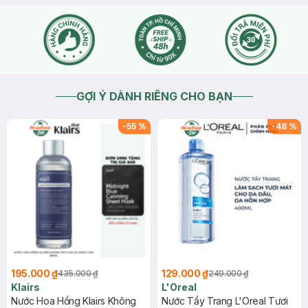
GỢI Ý DÀNH RIÊNG CHO BẠN
-
55
%
-
48
%
195.000 ₫
129.000 ₫
435.000 ₫
249.000 ₫
Klairs
L'Oreal
Nước Hoa Hồng Klairs Không
Nước Tẩy Trang L'Oreal Tươi