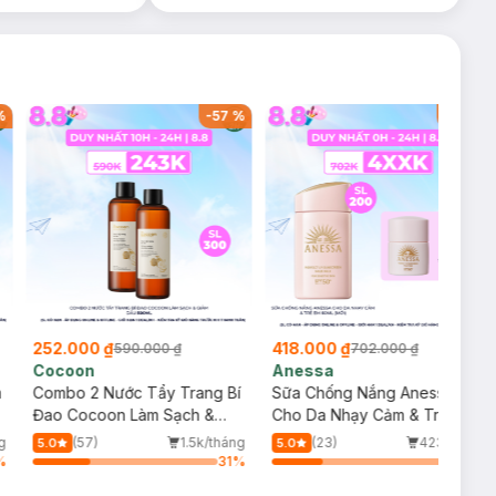
%
-
57
%
-
40
%
252.000 ₫
418.000 ₫
590.000 ₫
702.000 ₫
Cocoon
Anessa
m
Combo 2 Nước Tẩy Trang Bí
Sữa Chống Nắng Anessa
Đao Cocoon Làm Sạch &
Cho Da Nhạy Cảm & Trẻ Em
Giảm Dầu 500ml
60ml (Mới)
g
(57)
1.5k/tháng
(23)
423/tháng
5.0
5.0
%
31
%
28
%