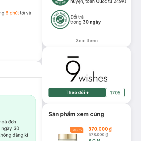
huyện, toàn Quốc từ 249K)
ong
8 phút
tới và
Đổi trả
trong
30 ngày
Xem thêm
Theo dõi
+
1705
Sản phẩm xem cùng
 hoá đơn
 ngày. 30
370.000 ₫
-
36
%
không đăng kí
578.000 ₫
B.O.M