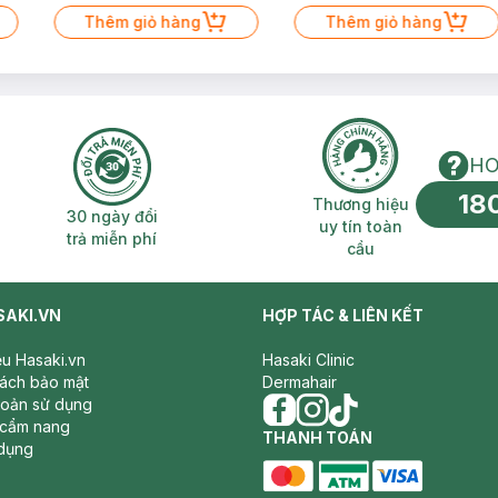
Thêm giỏ hàng
Thêm giỏ hàng
HO
18
n phí 2H
30 ngày đổi trả miễn phí
Thương hiệu uy 
Thương hiệu
30 ngày đổi
uy tín toàn
trả miễn phí
cầu
SAKI.VN
HỢP TÁC & LIÊN KẾT
iệu Hasaki.vn
Hasaki Clinic
sách bảo mật
Dermahair
hoản sử dụng
 cẩm nang
facebook
THANH TOÁN
instagram
tiktok
dụng