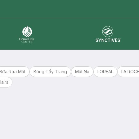
master card
ATM card
visa card
Synctives
Dermahair
Sữa Rửa Mặt
Bông Tẩy Trang
Mặt Nạ
LOREAL
LA ROC
lairs