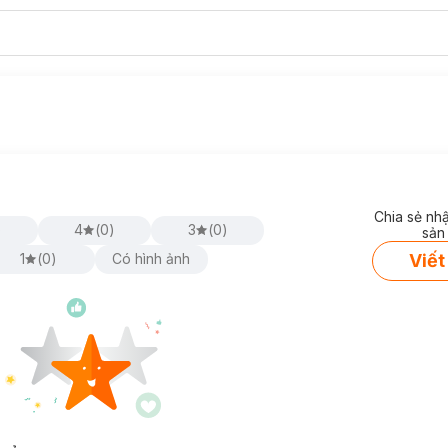
Chia sẻ nh
)
4
(
0
)
3
(
0
)
sản
Viết
1
(
0
)
Có hình ảnh