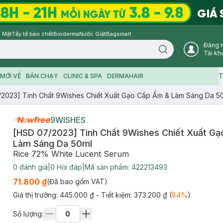
 Mặt
Tẩy tế bào chết
Bioderma
Nước Giặt
Bagsmart
Đăng 
Search icon
Tài kh
T
MỚI VỀ
BÁN CHẠY
CLINIC & SPA
DERMAHAIR
2023] Tinh Chất 9Wishes Chiết Xuất Gạo Cấp Ẩm & Làm Sáng Da 5
9WISHES
[HSD 07/2023] Tinh Chất 9Wishes Chiết Xuất G
Làm Sáng Da 50ml
Rice 72% White Lucent Serum
0
đánh giá
|
0
Hỏi đáp
|
Mã sản phẩm:
422213493
71.800 ₫
(Đã bao gồm VAT)
Giá thị trường:
445.000 ₫
- Tiết kiệm:
373.200 ₫
(
84
%
)
Số lượng: