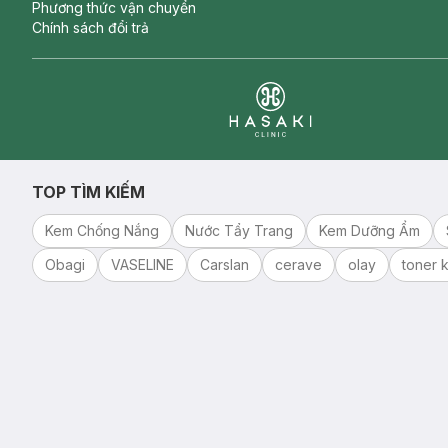
Phương thức vận chuyển
Chính sách đổi trả
Clinic
TOP TÌM KIẾM
Kem Chống Nắng
Nước Tẩy Trang
Kem Dưỡng Ẩm
Obagi
VASELINE
Carslan
cerave
olay
toner k