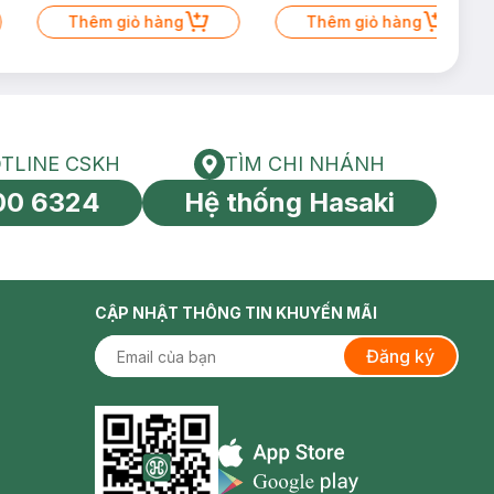
Thêm giỏ hàng
Thêm giỏ hàng
TLINE CSKH
TÌM CHI NHÁNH
HOTLINE CSKH
Tìm chi nhánh
00 6324
Hệ thống Hasaki
tín toàn cầu
CẬP NHẬT THÔNG TIN KHUYẾN MÃI
Đăng ký
Appstore icon