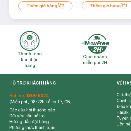
Mặt Cerave 30ml (SL có hạn)
Thêm giỏ hàng
Thêm giỏ hàng
Thanh toán khi nhận hàng
Giao nhanh miễ
Thanh toán
Giao nhanh
khi nhận
miễn phí 2H
hàng
HỖ TRỢ KHÁCH HÀNG
VỀ HA
Giới th
Hotline:
1800 6324
Chính 
(Miễn phí , 08-22h kể cả T7, CN)
Điều k
Các câu hỏi thường gặp
Hasaki
Gửi yêu cầu hỗ trợ
Tuyển 
Hướng dẫn đặt hàng
Liên hệ
Phương thức thanh toán