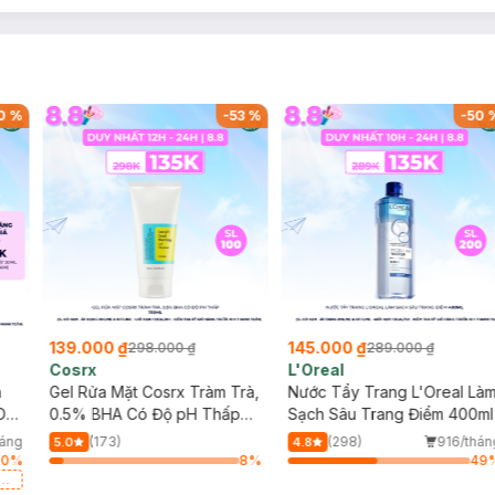
0
%
-
53
%
-
50
139.000 ₫
145.000 ₫
298.000 ₫
289.000 ₫
Cosrx
L'Oreal
h
Gel Rửa Mặt Cosrx Tràm Trà,
Nước Tẩy Trang L'Oreal Là
Da
0.5% BHA Có Độ pH Thấp
Sạch Sâu Trang Điểm 400ml
150ml
háng
(173)
(298)
916/thán
5.0
4.8
20
%
8
%
49
a