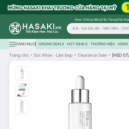
Kem Chống Nắng
Tẩy Trang
Sữa Rửa
Logo
DANH MỤC
HASAKI DEALS
HOT DEALS
THƯƠNG HIỆU
HÀNG 
Hamburger icon
Trang chủ
Sức Khỏe - Làm Đẹp
Clearance Sale
[HSD 07/