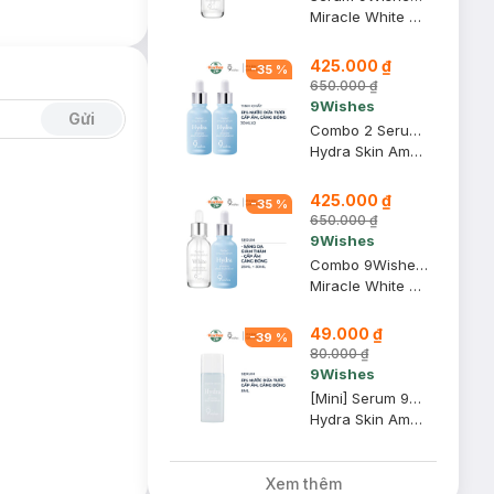
Miracle White Ampule Serum
425.000 ₫
-
35
%
650.000 ₫
9Wishes
Gửi
Combo 2 Serum 9Wishes Dưỡng Ẩm & Làm Căng Bóng Da 30ml
Hydra Skin Ampule Serum
425.000 ₫
-
35
%
650.000 ₫
9Wishes
Combo 9Wishes Serum Dưỡng Sáng, Giảm Thâm + Serum Dưỡng Ẩm Căng Bóng Da 25ml+30ml
Miracle White Ampule Serum + Hydra Skin Ampule Serum
49.000 ₫
-
39
%
80.000 ₫
9Wishes
[Mini] Serum 9Wishes Dưỡng Ẩm Căng Bóng Da 8ml
Hydra Skin Ampule Serum
Xem thêm