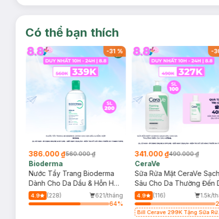
Có thể bạn thích
-
32
%
-
31
%
-
3
386.000 ₫
341.000 ₫
560.000 ₫
490.000 ₫
Bioderma
CeraVe
rma
Nước Tẩy Trang Bioderma
Sữa Rửa Mặt CeraVe Sạc
m
Dành Cho Da Dầu & Hỗn Hợp
Sâu Cho Da Thường Đến 
500ml
Dầu 473ml
/tháng
(228)
621/tháng
(116)
1.5k/t
4.9
4.9
68
%
64
%
Bill Cerave 299K Tặng Sữa Rử