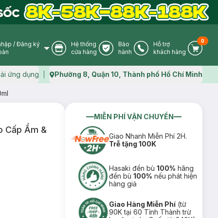
0
nhập
/
Đăng ký
Hệ thống
Bảo
Hỗ trợ
User Icon
Store Icon
Warranty Icon
Phone Icon
Cart I
oản
cửa hàng
hành
khách hàng
ải ứng dụng
Phường 8, Quận 10, Thành phố Hồ Chí Minh
Map icon
0ml
MIỄN PHÍ VẬN CHUYỂN
ạo Cấp Ẩm &
Giao Nhanh Miễn Phí 2H.
Trễ tặng 100K
Hasaki đền bù
100%
hãng
đền bù
100%
nếu phát hiện
hàng giả
Giao Hàng Miễn Phí
(từ
90K tại 60 Tỉnh Thành trừ