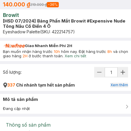
140.000 ₫
219.000 ₫
-
36
%
Browit
[HSD 07/2024] Bảng Phấn Mắt Browit #Expensive Nude
Tông Nâu Cổ Điển 4 Ô
Eyeshadow Palette
(SKU:
422214757
)
Giao Nhanh Miễn Phí 2H
Bạn muốn nhận hàng trước
10h
hôm nay. Đặt hàng trước
8h
và chọn
giao hàng
2H
ở bước thanh toán.
Xem chi tiết
Số lượng:
337
Chi nhánh tạm hết sản phẩm
Xem thêm
Mô tả sản phẩm
Đang cập nhật
Thông số sản phẩm