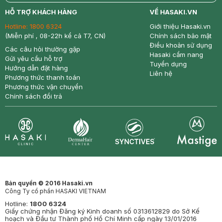
return
nowfree
price
HỖ TRỢ KHÁCH HÀNG
VỀ HASAKI.VN
Hotline:
1800 6324
Giới thiệu Hasaki.vn
(Miễn phí , 08-22h kể cả T7, CN)
Chính sách bảo mật
Điều khoản sử dụng
Các câu hỏi thường gặp
Hasaki cẩm nang
Gửi yêu cầu hỗ trợ
Tuyển dụng
Hướng dẫn đặt hàng
Liên hệ
Phương thức thanh toán
Phương thức vận chuyển
Chính sách đổi trả
Synctives
Clinic
Dermahair
Mastige
Bản quyền © 2016 Hasaki.vn
Công Ty cổ phần HASAKI VIETNAM
Hotline:
1800 6324
Giấy chứng nhận Đăng ký Kinh doanh số 0313612829 do Sở Kế
hoạch và Đầu tư Thành phố Hồ Chí Minh cấp ngày 13/01/2016