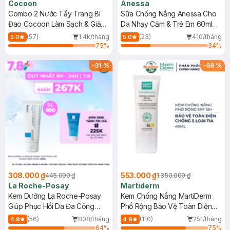
Cocoon
Anessa
Combo 2 Nước Tẩy Trang Bí
Sữa Chống Nắng Anessa Cho
Đao Cocoon Làm Sạch & Giảm
Da Nhạy Cảm & Trẻ Em 60ml
Dầu 500ml
(Mới)
(57)
1.4k/tháng
(23)
410/tháng
5.0
5.0
75
%
34
%
-
31
%
-
59
%
308.000 ₫
553.000 ₫
445.000 ₫
1.350.000 ₫
La Roche-Posay
Martiderm
Kem Dưỡng La Roche-Posay
Kem Chống Nắng MartiDerm
Giúp Phục Hồi Da Đa Công
Phổ Rộng Bảo Vệ Toàn Diện
Dụng 40ml
40ml
(56)
808/tháng
(110)
251/tháng
4.9
4.9
64
%
75
%