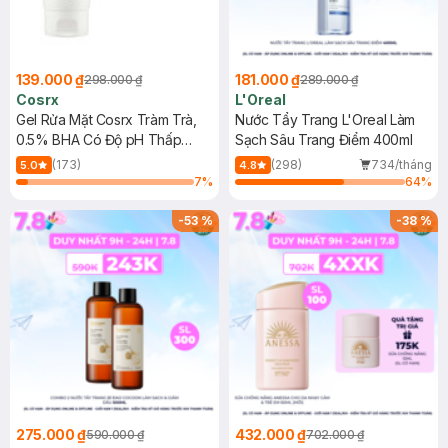
139.000 ₫
181.000 ₫
298.000 ₫
289.000 ₫
Cosrx
L'Oreal
Gel Rửa Mặt Cosrx Tràm Trà,
Nước Tẩy Trang L'Oreal Làm
0.5% BHA Có Độ pH Thấp
Sạch Sâu Trang Điểm 400ml
150ml
(173)
(298)
734/tháng
5.0
4.8
7
%
64
%
-
53
%
-
38
%
275.000 ₫
432.000 ₫
590.000 ₫
702.000 ₫