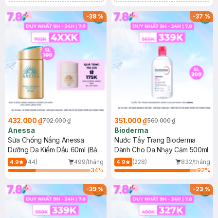
Chống Nắng Cho Da Nhạy Cảm
Gel rửa mặt da dầu nhạy cảm 50ml
SPF 50+ 20ml (SL Có Hạn)
(SL có hạn)
-
38
%
-
37
%
432.000 ₫
351.000 ₫
702.000 ₫
560.000 ₫
Anessa
Bioderma
Sữa Chống Nắng Anessa
Nước Tẩy Trang Bioderma
Dưỡng Da Kiềm Dầu 60ml (Bản
Dành Cho Da Nhạy Cảm 500ml
Mới)
(44)
499/tháng
(228)
832/tháng
4.9
4.9
34
%
92
%
-
39
%
-
23
%