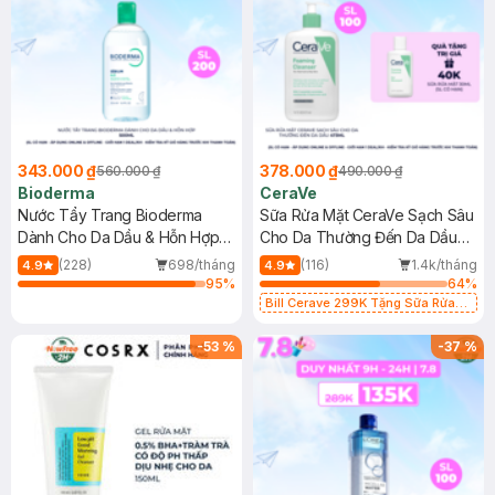
343.000 ₫
378.000 ₫
560.000 ₫
490.000 ₫
Bioderma
CeraVe
Nước Tẩy Trang Bioderma
Sữa Rửa Mặt CeraVe Sạch Sâu
Dành Cho Da Dầu & Hỗn Hợp
Cho Da Thường Đến Da Dầu
500ml
473ml
(228)
698/tháng
(116)
1.4k/tháng
4.9
4.9
95
%
64
%
Bill Cerave 299K Tặng Sữa Rửa
Mặt Cerave 30ml (SL có hạn)
-
53
%
-
37
%