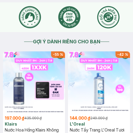
GỢI Ý DÀNH RIÊNG CHO BẠN
-
55
%
-
42
%
197.000 ₫
144.000 ₫
435.000 ₫
249.000 ₫
Klairs
L'Oreal
Nước Hoa Hồng Klairs Không
Nước Tẩy Trang L'Oreal Tươi