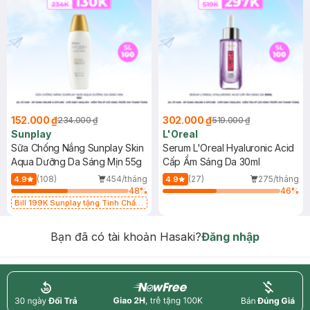
152.000 ₫
302.000 ₫
234.000 ₫
519.000 ₫
Sunplay
L'Oreal
Sữa Chống Nắng Sunplay Skin
Serum L'Oreal Hyaluronic Acid
Aqua Dưỡng Da Sáng Mịn 55g
Cấp Ẩm Sáng Da 30ml
(108)
454/tháng
(27)
275/tháng
4.9
4.9
48
%
46
%
Bill 199K Sunplay tặng Tinh Chất
Chống Nắng 7g trị giá 30K (SL có
hạn)
Bạn đã có tài khoản Hasaki?
Đăng nhập