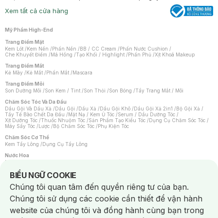
Xem tất cả cửa hàng
Mỹ Phẩm High-End
Trang Điểm Mặt
Kem Lót
/
Kem Nền
/
Phấn Nền
/
BB / CC Cream
/
Phấn Nước Cushion
/
Che Khuyết Điểm
/
Má Hồng
/
Tạo Khối / Highlight
/
Phấn Phủ
/
Xịt Khoá Makeup
Trang Điểm Mắt
Kẻ Mày
/
Kẻ Mắt
/
Phấn Mắt
/
Mascara
Trang Điểm Môi
Son Dưỡng Môi
/
Son Kem / Tint
/
Son Thỏi
/
Son Bóng
/
Tẩy Trang Mắt / Môi
Chăm Sóc Tóc Và Da Đầu
Dầu Gội Và Dầu Xả
/
Dầu Gội
/
Dầu Xả
/
Dầu Gội Khô
/
Dầu Gội Xả 2in1
/
Bộ Gội Xả
/
Tẩy Tế Bào Chết Da Đầu
/
Mặt Nạ / Kem Ủ Tóc
/
Serum / Dầu Dưỡng Tóc
/
Xịt Dưỡng Tóc
/
Thuốc Nhuộm Tóc
/
Sản Phẩm Tạo Kiểu Tóc
/
Dụng Cụ Chăm Sóc Tóc
/
Máy Sấy Tóc
/
Lược
/
Bộ Chăm Sóc Tóc
/
Phụ Kiện Tóc
Chăm Sóc Cơ Thể
Kem Tẩy Lông
/
Dụng Cụ Tẩy Lông
Nước Hoa
Nước Hoa Nữ
/
Nước Hoa Nam
/
Nước Hoa Cao Cấp
/
Xịt Thơm Toàn Thân
/
Nước Hoa Vùng Kín
Notice about cookies usage
BIỂU NGỮ COOKIE
Chăm Sóc Cá Nhân
Chúng tôi quan tâm đến quyền riêng tư của bạn.
Chống Muỗi
/
Khẩu Trang
/
Máy Massage
/
Mặt Nạ Xông Hơi
/
Nước Rửa Tay
/
Sản Phẩm Chăm Sóc Khác
/
Bàn Chải Đánh Răng
/
Bàn Chải Điện
/
Chúng tôi sử dụng các cookie cần thiết để vận hành
Hỗ Trợ Trắng Răng
/
Kem Đánh Răng
/
Máy Tăm Nước
/
Nước Súc Miệng
/
Tăm / Chỉ Nha Khoa
/
Xịt Thơm Miệng
/
Dung Dịch Vệ Sinh
/
Dưỡng Vùng Kín
/
website của chúng tôi và đồng hành cùng bạn trong
Khăn Ướt Vệ Sinh Vùng Kín
/
Băng Vệ Sinh
/
Tampon
/
Bọt Cạo Râu
/
Dao Cạo Râu
/
Máy Cạo Râu