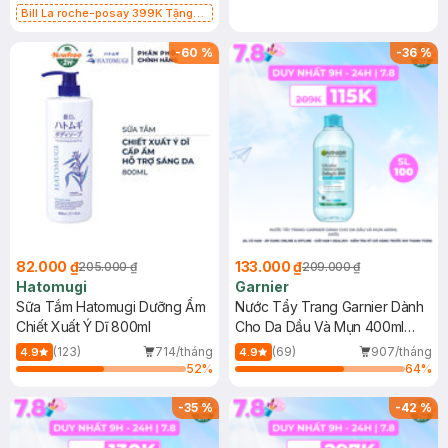
Bill La roche-posay 399K Tặng
Gel rửa mặt da dầu nhạy cảm 50ml
(SL có hạn)
-
60
%
-
36
%
82.000 ₫
133.000 ₫
205.000 ₫
209.000 ₫
Hatomugi
Garnier
Sữa Tắm Hatomugi Dưỡng Ẩm
Nước Tẩy Trang Garnier Dành
Chiết Xuất Ý Dĩ 800ml
Cho Da Dầu Và Mụn 400ml
(Mới)
(123)
714/tháng
(69)
907/tháng
4.9
4.9
52
%
64
%
-
35
%
-
42
%