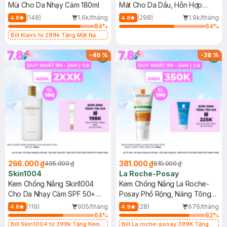
Mùi Cho Da Nhạy Cảm 180ml
Mát Cho Da Dầu, Hỗn Hợp
400ml
(148)
1.6k/tháng
(298)
1.9k/tháng
4.8
4.8
84
%
64
%
Bill Klairs từ 299k Tặng Mặt Nạ
Làm Dịu Da & Kiểm Soát Dầu Nhờn
25ml (SL Có Hạn)
-
46
%
-
38
%
266.000 ₫
381.000 ₫
495.000 ₫
610.000 ₫
Skin1004
La Roche-Posay
Kem Chống Nắng Skin1004
Kem Chống Nắng La Roche-
Cho Da Nhạy Cảm SPF 50+
Posay Phổ Rộng, Nâng Tông
50ml
Kiềm Dầu 50ml
(119)
905/tháng
(28)
676/tháng
4.8
4.9
64
%
82
%
Bill Skin1004 từ 399k Tặng Kem
Bill La roche-posay 399K Tặng