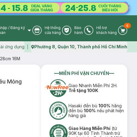
0
nhập
/
Đăng ký
Hệ thống
Bảo
Hỗ trợ
User Icon
Store Icon
Warranty Icon
Phone Icon
Cart I
oản
cửa hàng
hành
khách hàng
ải ứng dụng
Phường 8, Quận 10, Thành phố Hồ Chí Minh
Map icon
 28cm 16M
MIỄN PHÍ VẬN CHUYỂN
iêu Mỏng
Giao Nhanh Miễn Phí 2H.
Trễ tặng 100K
Hasaki đền bù
100%
hãng
đền bù
100%
nếu phát hiện
hàng giả
Giao Hàng Miễn Phí
(từ
90K tại 60 Tỉnh Thành trừ