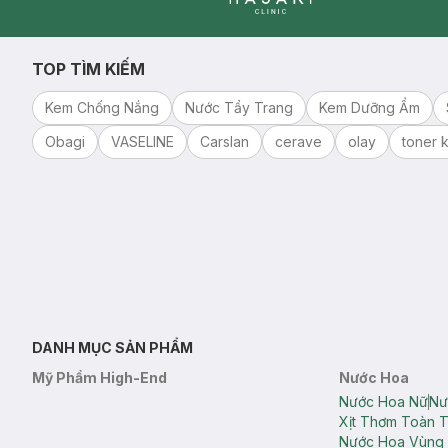
Clinic
TOP TÌM KIẾM
Kem Chống Nắng
Nước Tẩy Trang
Kem Dưỡng Ẩm
Obagi
VASELINE
Carslan
cerave
olay
toner k
DANH MỤC SẢN PHẨM
Mỹ Phẩm High-End
Nước Hoa
Nước Hoa Nữ
Nư
Xịt Thơm Toàn 
Nước Hoa Vùng 