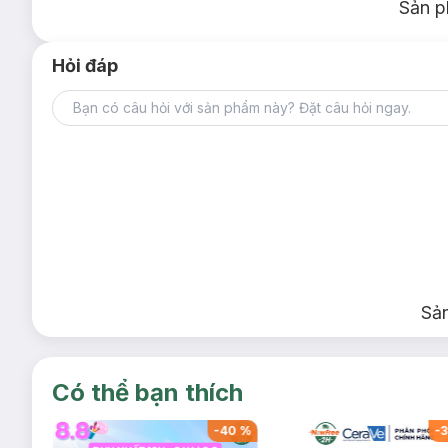
Sản p
Hỏi đáp
Sả
Có thể bạn thích
-
40
%
-
40
%
-
3