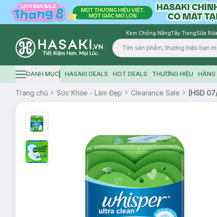
Kem Chống Nắng
Tẩy Trang
Sữa Rửa
Logo
DANH MỤC
HASAKI DEALS
HOT DEALS
THƯƠNG HIỆU
HÀNG 
Hamburger icon
Trang chủ
Sức Khỏe - Làm Đẹp
Clearance Sale
[HSD 07/