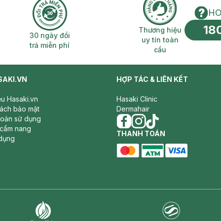
HO
18
n phí 2H
30 ngày đổi trả miễn phí
Thương hiệu uy 
Thương hiệu
30 ngày đổi
uy tín toàn
trả miễn phí
cầu
SAKI.VN
HỢP TÁC & LIÊN KẾT
iệu Hasaki.vn
Hasaki Clinic
sách bảo mật
Dermahair
hoản sử dụng
 cẩm nang
facebook
THANH TOÁN
instagram
tiktok
dụng
master card
ATM card
visa card