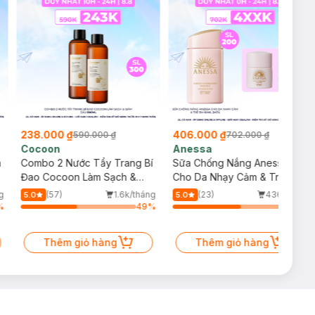
238.000 ₫
406.000 ₫
590.000 ₫
702.000 ₫
Cocoon
Anessa
m
Combo 2 Nước Tẩy Trang Bí
Sữa Chống Nắng Anessa
Đao Cocoon Làm Sạch &
Cho Da Nhạy Cảm & Trẻ Em
Giảm Dầu 500ml
60ml (Mới)
g
(57)
1.6k/tháng
(23)
436/tháng
5.0
5.0
%
49
%
59
%
Thêm giỏ hàng
Thêm giỏ hàng