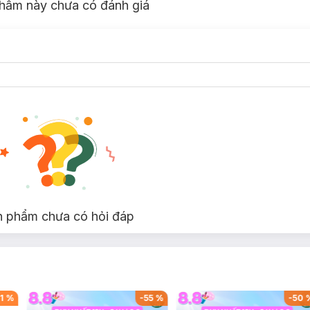
hẩm này chưa có đánh giá
n phẩm chưa có hỏi đáp
1
%
-
55
%
-
50