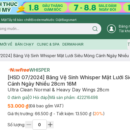
 Mặt
Tẩy tế bào chết
Bioderma
Nước Giặt
Bagsmart
Đăng 
Search icon
Tài kh
T
MỚI VỀ
BÁN CHẠY
CLINIC & SPA
DERMAHAIR
2024] Băng Vệ Sinh Whisper Mặt Lưới Siêu Mỏng Cánh Ngày Nhiều
WHISPER
[HSD 07/2024] Băng Vệ Sinh Whisper Mặt Lưới S
Cánh Ngày Nhiều 28cm 16M
Ultra Clean Normal & Heavy Day Wings 28cm
0
đánh giá
|
0
Hỏi đáp
|
Mã sản phẩm:
422216498
53.000 ₫
(Đã bao gồm VAT)
Giá thị trường:
66.500 ₫
- Tiết kiệm:
13.500 ₫
(
20
%
)
Số lượng: