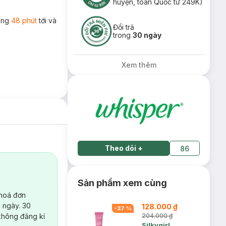
huyện, toàn Quốc từ 249K)
rong
48 phút
tới và
Đổi trả
trong
30 ngày
Xem thêm
Theo dõi
+
86
Sản phẩm xem cùng
 hoá đơn
 ngày. 30
128.000 ₫
-
37
%
không đăng kí
204.000 ₫
Silkygirl