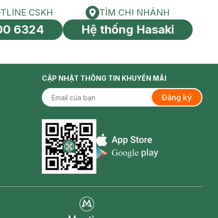
TLINE CSKH
TÌM CHI NHÁNH
HOTLINE CSKH
Tìm chi nhánh
00 6324
Hệ thống Hasaki
tín toàn cầu
CẬP NHẬT THÔNG TIN KHUYẾN MÃI
Đăng ký
Appstore icon
Goolge Play icon