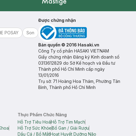
Mastige
Được chứng nhận
HE POSAY
Son
Bản quyền © 2016 Hasaki.vn
Công Ty cổ phần HASAKI VIETNAM
Giấy chứng nhận Đăng ký Kinh doanh số
0313612829 do Sở Kế hoạch và Đầu tư
Thành phố Hồ Chí Minh cấp ngày
13/01/2016
Trụ sở: 71 Hoàng Hoa Thám, Phường Tân
Bình, Thành phố Hồ Chí Minh
Thực Phẩm Chức Năng
Hỗ Trợ Tiêu Hoá
Hỗ Trợ Tim Mạch
Khoa
Hỗ Trợ Sức Khỏe
Bổ Gan / Giải Rượu
Dầu Cá / Bổ Mắt
Hoạt Huyết Dưỡng Não