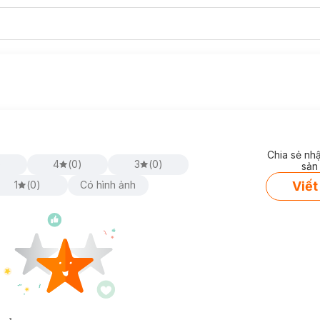
Chia sẻ nh
)
4
(
0
)
3
(
0
)
sản
Viết
1
(
0
)
Có hình ảnh