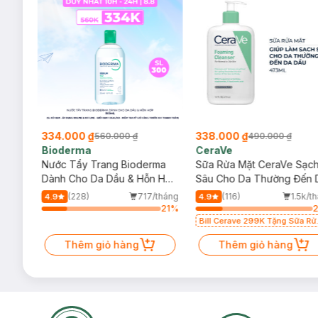
334.000 ₫
338.000 ₫
560.000 ₫
490.000 ₫
Bioderma
CeraVe
rma
Nước Tẩy Trang Bioderma
Sữa Rửa Mặt CeraVe Sạc
m
Dành Cho Da Dầu & Hỗn Hợp
Sâu Cho Da Thường Đến 
500ml
Dầu 473ml
/tháng
(228)
717/tháng
(116)
1.5k/t
4.9
4.9
43
%
21
%
Bill Cerave 299K Tặng Sữa Rử
Mặt Cerave 30ml (SL có hạn)
Thêm giỏ hàng
Thêm giỏ hàng