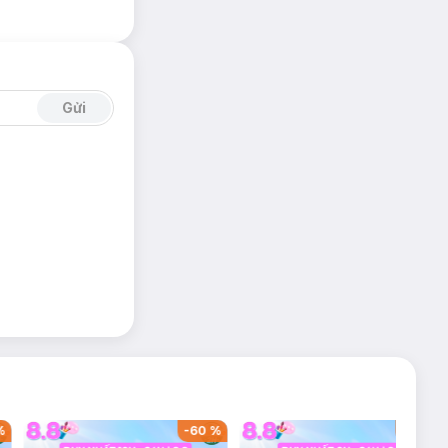
Gửi
%
-
60
%
-
42
%