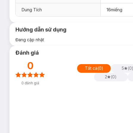
Dung Tích
16miếng
Hướng dẫn sử dụng
Đang cập nhật
Đánh giá
0
Tất cả
(
0
)
5
(
0
2
(
0
)
0
đánh giá