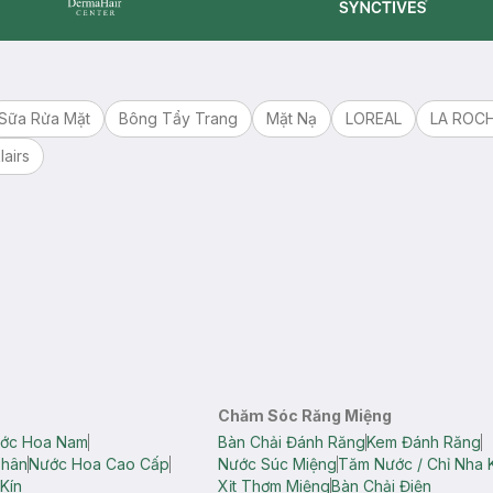
Synctives
Dermahair
Sữa Rửa Mặt
Bông Tẩy Trang
Mặt Nạ
LOREAL
LA ROC
lairs
Chăm Sóc Răng Miệng
ớc Hoa Nam
Bàn Chải Đánh Răng
Kem Đánh Răng
Thân
Nước Hoa Cao Cấp
Nước Súc Miệng
Tăm Nước / Chỉ Nha 
Kín
Xịt Thơm Miệng
Bàn Chải Điện