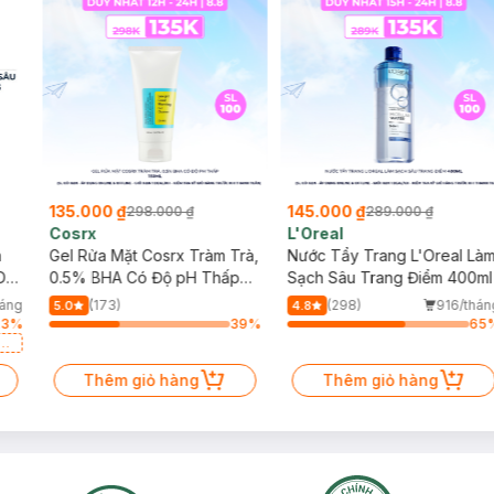
135.000 ₫
145.000 ₫
298.000 ₫
289.000 ₫
Cosrx
L'Oreal
h
Gel Rửa Mặt Cosrx Tràm Trà,
Nước Tẩy Trang L'Oreal Là
Da
0.5% BHA Có Độ pH Thấp
Sạch Sâu Trang Điểm 400ml
150ml
háng
(173)
(298)
916/thán
5.0
4.8
23
%
39
%
65
a
Thêm giỏ hàng
Thêm giỏ hàng