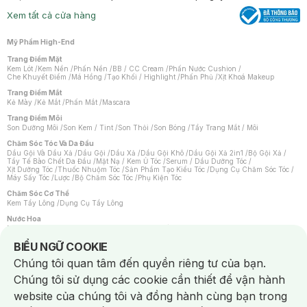
Xem tất cả cửa hàng
Mỹ Phẩm High-End
Trang Điểm Mặt
Kem Lót
/
Kem Nền
/
Phấn Nền
/
BB / CC Cream
/
Phấn Nước Cushion
/
Che Khuyết Điểm
/
Má Hồng
/
Tạo Khối / Highlight
/
Phấn Phủ
/
Xịt Khoá Makeup
Trang Điểm Mắt
Kẻ Mày
/
Kẻ Mắt
/
Phấn Mắt
/
Mascara
Trang Điểm Môi
Son Dưỡng Môi
/
Son Kem / Tint
/
Son Thỏi
/
Son Bóng
/
Tẩy Trang Mắt / Môi
Chăm Sóc Tóc Và Da Đầu
Dầu Gội Và Dầu Xả
/
Dầu Gội
/
Dầu Xả
/
Dầu Gội Khô
/
Dầu Gội Xả 2in1
/
Bộ Gội Xả
/
Tẩy Tế Bào Chết Da Đầu
/
Mặt Nạ / Kem Ủ Tóc
/
Serum / Dầu Dưỡng Tóc
/
Xịt Dưỡng Tóc
/
Thuốc Nhuộm Tóc
/
Sản Phẩm Tạo Kiểu Tóc
/
Dụng Cụ Chăm Sóc Tóc
/
Máy Sấy Tóc
/
Lược
/
Bộ Chăm Sóc Tóc
/
Phụ Kiện Tóc
Chăm Sóc Cơ Thể
Kem Tẩy Lông
/
Dụng Cụ Tẩy Lông
Nước Hoa
Nước Hoa Nữ
/
Nước Hoa Nam
/
Nước Hoa Cao Cấp
/
Xịt Thơm Toàn Thân
/
Nước Hoa Vùng Kín
Notice about cookies usage
BIỂU NGỮ COOKIE
Chăm Sóc Cá Nhân
Chúng tôi quan tâm đến quyền riêng tư của bạn.
Chống Muỗi
/
Khẩu Trang
/
Máy Massage
/
Mặt Nạ Xông Hơi
/
Nước Rửa Tay
/
Sản Phẩm Chăm Sóc Khác
/
Bàn Chải Đánh Răng
/
Bàn Chải Điện
/
Chúng tôi sử dụng các cookie cần thiết để vận hành
Hỗ Trợ Trắng Răng
/
Kem Đánh Răng
/
Máy Tăm Nước
/
Nước Súc Miệng
/
Tăm / Chỉ Nha Khoa
/
Xịt Thơm Miệng
/
Dung Dịch Vệ Sinh
/
Dưỡng Vùng Kín
/
website của chúng tôi và đồng hành cùng bạn trong
Khăn Ướt Vệ Sinh Vùng Kín
/
Băng Vệ Sinh
/
Tampon
/
Bọt Cạo Râu
/
Dao Cạo Râu
/
Máy Cạo Râu