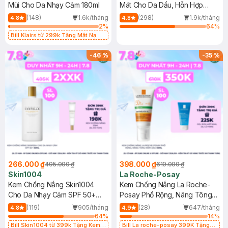
Mùi Cho Da Nhạy Cảm 180ml
Mát Cho Da Dầu, Hỗn Hợp
400ml
(148)
1.6k/tháng
(298)
1.9k/tháng
4.8
4.8
2
%
64
%
Bill Klairs từ 299k Tặng Mặt Nạ
Làm Dịu Da & Kiểm Soát Dầu Nhờn
25ml (SL Có Hạn)
-
46
%
-
35
%
266.000 ₫
398.000 ₫
495.000 ₫
610.000 ₫
Skin1004
La Roche-Posay
Kem Chống Nắng Skin1004
Kem Chống Nắng La Roche-
Cho Da Nhạy Cảm SPF 50+
Posay Phổ Rộng, Nâng Tông
50ml
Kiềm Dầu 50ml
(119)
905/tháng
(28)
647/tháng
4.8
4.9
64
%
14
%
Bill Skin1004 từ 399k Tặng Kem
Bill La roche-posay 399K Tặng