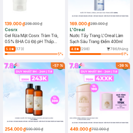
139.000 ₫
169.000 ₫
298.000 ₫
289.000 ₫
Cosrx
L'Oreal
Gel Rửa Mặt Cosrx Tràm Trà,
Nước Tẩy Trang L'Oreal Làm
0.5% BHA Có Độ pH Thấp
Sạch Sâu Trang Điểm 400ml
150ml
(173)
(298)
786/tháng
5.0
4.8
5
%
61
%
-
57
%
-
36
%
254.000 ₫
449.000 ₫
590.000 ₫
702.000 ₫