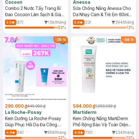
Cocoon
Anessa
Combo 2 Nước Tẩy Trang Bí
Sữa Chống Nắng Anessa Cho
Đao Cocoon Làm Sạch & Giảm
Da Nhạy Cảm & Trẻ Em 60ml
Dầu 500ml
(Mới)
(57)
1.5k/tháng
(23)
394/tháng
5.0
5.0
93
%
13
%
-
35
%
-
56
%
290.000 ₫
594.000 ₫
445.000 ₫
1.350.000 ₫
La Roche-Posay
Martiderm
Kem Dưỡng La Roche-Posay
Kem Chống Nắng MartiDerm
Giúp Phục Hồi Da Đa Công
Phổ Rộng Bảo Vệ Toàn Diện
Dụng 40ml
40ml
(56)
858/tháng
(110)
234/tháng
4.9
4.9
32
%
75
%