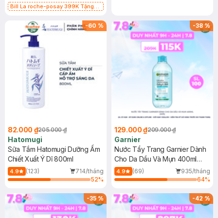
Bill La roche-posay 399K Tặng
Gel rửa mặt da dầu nhạy cảm 50ml
(SL có hạn)
-
60
%
-
38
%
82.000 ₫
129.000 ₫
205.000 ₫
209.000 ₫
Hatomugi
Garnier
Sữa Tắm Hatomugi Dưỡng Ẩm
Nước Tẩy Trang Garnier Dành
Chiết Xuất Ý Dĩ 800ml
Cho Da Dầu Và Mụn 400ml
(Mới)
(123)
714/tháng
(69)
935/tháng
4.9
4.9
52
%
64
%
-
35
%
-
42
%