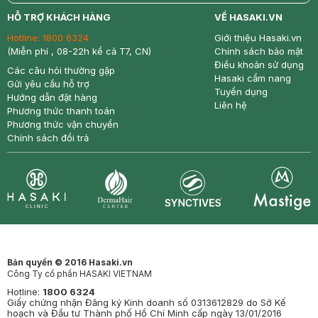
return
nowfree
price
HỖ TRỢ KHÁCH HÀNG
VỀ HASAKI.VN
Hotline:
1800 6324
Giới thiệu Hasaki.vn
(Miễn phí , 08-22h kể cả T7, CN)
Chính sách bảo mật
Điều khoản sử dụng
Các câu hỏi thường gặp
Hasaki cẩm nang
Gửi yêu cầu hỗ trợ
Tuyển dụng
Hướng dẫn đặt hàng
Liên hệ
Phương thức thanh toán
Phương thức vận chuyển
Chính sách đổi trả
Synctives
Clinic
Dermahair
Mastige
Bản quyền © 2016 Hasaki.vn
Công Ty cổ phần HASAKI VIETNAM
Hotline:
1800 6324
Giấy chứng nhận Đăng ký Kinh doanh số 0313612829 do Sở Kế
hoạch và Đầu tư Thành phố Hồ Chí Minh cấp ngày 13/01/2016