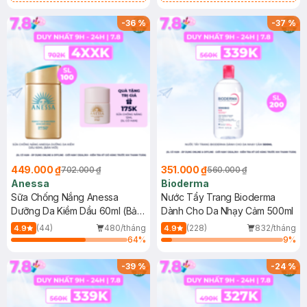
Chống Nắng Cho Da Nhạy Cảm
Gel rửa mặt da dầu nhạy cảm 50ml
SPF 50+ 20ml (SL Có Hạn)
(SL có hạn)
-
36
%
-
37
%
449.000 ₫
351.000 ₫
702.000 ₫
560.000 ₫
Anessa
Bioderma
Sữa Chống Nắng Anessa
Nước Tẩy Trang Bioderma
Dưỡng Da Kiềm Dầu 60ml (Bản
Dành Cho Da Nhạy Cảm 500ml
Mới)
(44)
480/tháng
(228)
832/tháng
4.9
4.9
64
%
9
%
-
39
%
-
24
%