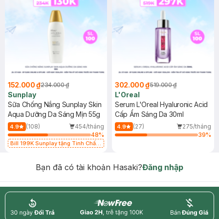
152.000 ₫
302.000 ₫
234.000 ₫
519.000 ₫
Sunplay
L'Oreal
Sữa Chống Nắng Sunplay Skin
Serum L'Oreal Hyaluronic Acid
Aqua Dưỡng Da Sáng Mịn 55g
Cấp Ẩm Sáng Da 30ml
(108)
454/tháng
(27)
275/tháng
4.9
4.9
48
%
39
%
Bill 199K Sunplay tặng Tinh Chất
Chống Nắng 7g trị giá 30K (SL có
hạn)
Bạn đã có tài khoản Hasaki?
Đăng nhập