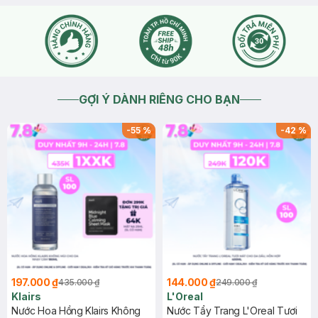
GỢI Ý DÀNH RIÊNG CHO BẠN
-
55
%
-
42
%
197.000 ₫
144.000 ₫
435.000 ₫
249.000 ₫
Klairs
L'Oreal
Nước Hoa Hồng Klairs Không
Nước Tẩy Trang L'Oreal Tươi