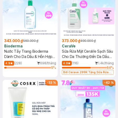
343.000 ₫
373.000 ₫
560.000 ₫
490.000 ₫
Bioderma
CeraVe
Nước Tẩy Trang Bioderma
Sữa Rửa Mặt CeraVe Sạch Sâu
Dành Cho Da Dầu & Hỗn Hợp
Cho Da Thường Đến Da Dầu
500ml
473ml
(228)
698/tháng
(116)
1.4k/tháng
4.9
4.9
5
%
64
%
Bill Cerave 299K Tặng Sữa Rửa
Mặt Cerave 30ml (SL có hạn)
-
53
%
-
42
%