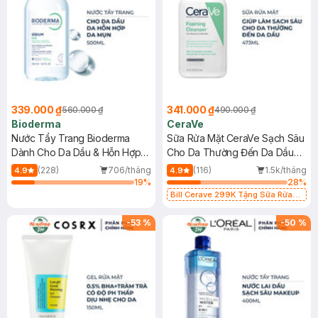
339.000 ₫
341.000 ₫
560.000 ₫
490.000 ₫
Bioderma
CeraVe
Nước Tẩy Trang Bioderma
Sữa Rửa Mặt CeraVe Sạch Sâu
Dành Cho Da Dầu & Hỗn Hợp
Cho Da Thường Đến Da Dầu
500ml
473ml
(228)
706/tháng
(116)
1.5k/tháng
4.9
4.9
19
%
28
%
Bill Cerave 299K Tặng Sữa Rửa
Mặt Cerave 30ml (SL có hạn)
-
53
%
-
50
%