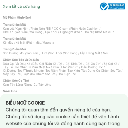
Xem tất cả cửa hàng
Mỹ Phẩm High-End
Trang Điểm Mặt
Kem Lót
/
Kem Nền
/
Phấn Nền
/
BB / CC Cream
/
Phấn Nước Cushion
/
Che Khuyết Điểm
/
Má Hồng
/
Tạo Khối / Highlight
/
Phấn Phủ
/
Xịt Khoá Makeup
Trang Điểm Mắt
Kẻ Mày
/
Kẻ Mắt
/
Phấn Mắt
/
Mascara
Trang Điểm Môi
Son Dưỡng Môi
/
Son Kem / Tint
/
Son Thỏi
/
Son Bóng
/
Tẩy Trang Mắt / Môi
Chăm Sóc Tóc Và Da Đầu
Dầu Gội Và Dầu Xả
/
Dầu Gội
/
Dầu Xả
/
Dầu Gội Khô
/
Dầu Gội Xả 2in1
/
Bộ Gội Xả
/
Tẩy Tế Bào Chết Da Đầu
/
Mặt Nạ / Kem Ủ Tóc
/
Serum / Dầu Dưỡng Tóc
/
Xịt Dưỡng Tóc
/
Thuốc Nhuộm Tóc
/
Sản Phẩm Tạo Kiểu Tóc
/
Dụng Cụ Chăm Sóc Tóc
/
Máy Sấy Tóc
/
Lược
/
Bộ Chăm Sóc Tóc
/
Phụ Kiện Tóc
Chăm Sóc Cơ Thể
Kem Tẩy Lông
/
Dụng Cụ Tẩy Lông
Nước Hoa
Nước Hoa Nữ
/
Nước Hoa Nam
/
Nước Hoa Cao Cấp
/
Xịt Thơm Toàn Thân
/
Nước Hoa Vùng Kín
Notice about cookies usage
BIỂU NGỮ COOKIE
Chăm Sóc Cá Nhân
Chúng tôi quan tâm đến quyền riêng tư của bạn.
Chống Muỗi
/
Khẩu Trang
/
Máy Massage
/
Mặt Nạ Xông Hơi
/
Nước Rửa Tay
/
Sản Phẩm Chăm Sóc Khác
/
Bàn Chải Đánh Răng
/
Bàn Chải Điện
/
Chúng tôi sử dụng các cookie cần thiết để vận hành
Hỗ Trợ Trắng Răng
/
Kem Đánh Răng
/
Máy Tăm Nước
/
Nước Súc Miệng
/
Tăm / Chỉ Nha Khoa
/
Xịt Thơm Miệng
/
Dung Dịch Vệ Sinh
/
Dưỡng Vùng Kín
/
website của chúng tôi và đồng hành cùng bạn trong
Khăn Ướt Vệ Sinh Vùng Kín
/
Băng Vệ Sinh
/
Tampon
/
Bọt Cạo Râu
/
Dao Cạo Râu
/
Máy Cạo Râu