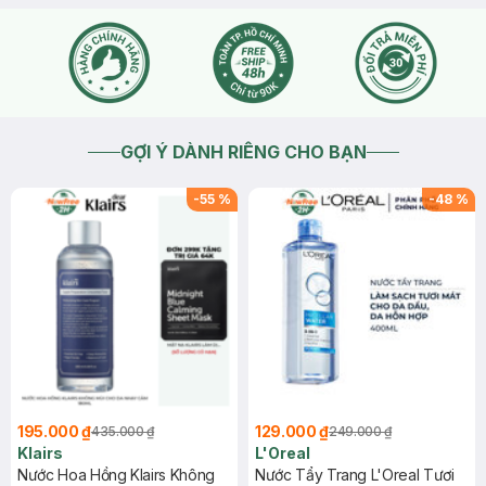
GỢI Ý DÀNH RIÊNG CHO BẠN
-
55
%
-
48
%
195.000 ₫
129.000 ₫
435.000 ₫
249.000 ₫
Klairs
L'Oreal
Nước Hoa Hồng Klairs Không
Nước Tẩy Trang L'Oreal Tươi