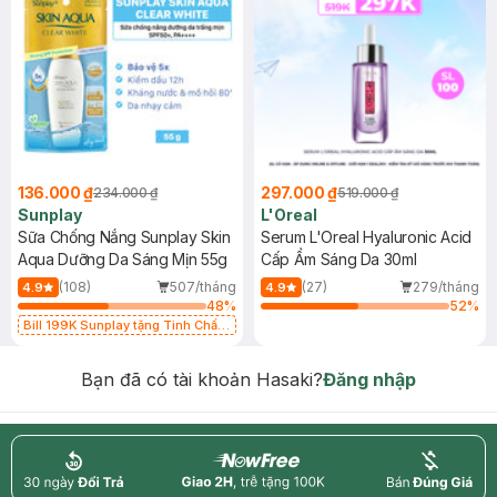
136.000 ₫
297.000 ₫
234.000 ₫
519.000 ₫
Sunplay
L'Oreal
Sữa Chống Nắng Sunplay Skin
Serum L'Oreal Hyaluronic Acid
Aqua Dưỡng Da Sáng Mịn 55g
Cấp Ẩm Sáng Da 30ml
(108)
507/tháng
(27)
279/tháng
4.9
4.9
48
%
52
%
Bill 199K Sunplay tặng Tinh Chất
Chống Nắng 7g trị giá 30K (SL có
hạn)
Bạn đã có tài khoản Hasaki?
Đăng nhập