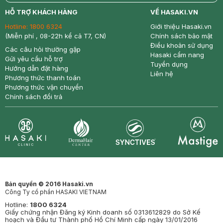
return
nowfree
price
HỖ TRỢ KHÁCH HÀNG
VỀ HASAKI.VN
Hotline:
1800 6324
Giới thiệu Hasaki.vn
(Miễn phí , 08-22h kể cả T7, CN)
Chính sách bảo mật
Điều khoản sử dụng
Các câu hỏi thường gặp
Hasaki cẩm nang
Gửi yêu cầu hỗ trợ
Tuyển dụng
Hướng dẫn đặt hàng
Liên hệ
Phương thức thanh toán
Phương thức vận chuyển
Chính sách đổi trả
Synctives
Clinic
Dermahair
Mastige
Bản quyền © 2016 Hasaki.vn
Công Ty cổ phần HASAKI VIETNAM
Hotline:
1800 6324
Giấy chứng nhận Đăng ký Kinh doanh số 0313612829 do Sở Kế
hoạch và Đầu tư Thành phố Hồ Chí Minh cấp ngày 13/01/2016