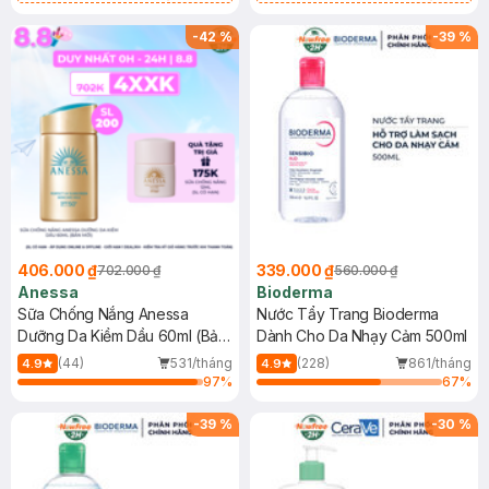
Chống Nắng Cho Da Nhạy Cảm
Gel rửa mặt da dầu nhạy cảm 50ml
SPF 50+ 20ml (SL Có Hạn)
(SL có hạn)
-
42
%
-
39
%
406.000 ₫
339.000 ₫
702.000 ₫
560.000 ₫
Anessa
Bioderma
Sữa Chống Nắng Anessa
Nước Tẩy Trang Bioderma
Dưỡng Da Kiềm Dầu 60ml (Bản
Dành Cho Da Nhạy Cảm 500ml
Mới)
(44)
531/tháng
(228)
861/tháng
4.9
4.9
97
%
67
%
-
39
%
-
30
%