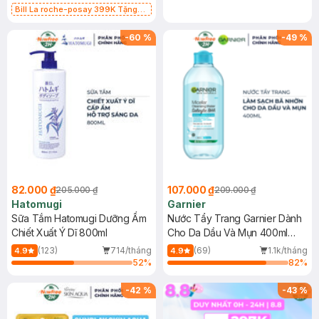
Bill La roche-posay 399K Tặng
Gel rửa mặt da dầu nhạy cảm 50ml
(SL có hạn)
-
60
%
-
49
%
82.000 ₫
107.000 ₫
205.000 ₫
209.000 ₫
Hatomugi
Garnier
Sữa Tắm Hatomugi Dưỡng Ẩm
Nước Tẩy Trang Garnier Dành
Chiết Xuất Ý Dĩ 800ml
Cho Da Dầu Và Mụn 400ml
(Mới)
(123)
714/tháng
(69)
1.1k/tháng
4.9
4.9
52
%
82
%
-
42
%
-
43
%