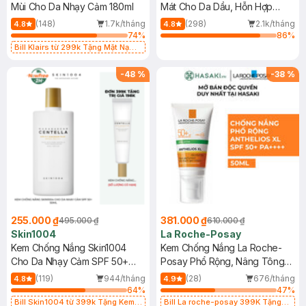
Mùi Cho Da Nhạy Cảm 180ml
Mát Cho Da Dầu, Hỗn Hợp
400ml
(148)
1.7k/tháng
(298)
2.1k/tháng
4.8
4.8
74
%
86
%
Bill Klairs từ 299k Tặng Mặt Nạ
Làm Dịu Da & Kiểm Soát Dầu Nhờn
25ml (SL Có Hạn)
-
48
%
-
38
%
255.000 ₫
381.000 ₫
495.000 ₫
610.000 ₫
Skin1004
La Roche-Posay
Kem Chống Nắng Skin1004
Kem Chống Nắng La Roche-
Cho Da Nhạy Cảm SPF 50+
Posay Phổ Rộng, Nâng Tông
50ml
Kiềm Dầu 50ml
(119)
944/tháng
(28)
676/tháng
4.8
4.9
64
%
47
%
Bill Skin1004 từ 399k Tặng Kem
Bill La roche-posay 399K Tặng