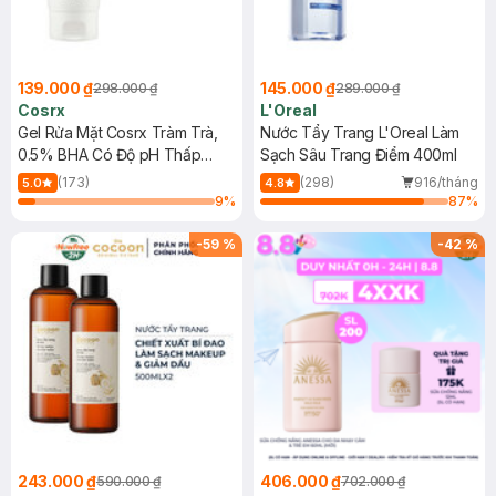
139.000 ₫
145.000 ₫
298.000 ₫
289.000 ₫
Cosrx
L'Oreal
Gel Rửa Mặt Cosrx Tràm Trà,
Nước Tẩy Trang L'Oreal Làm
0.5% BHA Có Độ pH Thấp
Sạch Sâu Trang Điểm 400ml
150ml
(173)
(298)
916/tháng
5.0
4.8
9
%
87
%
-
59
%
-
42
%
243.000 ₫
406.000 ₫
590.000 ₫
702.000 ₫