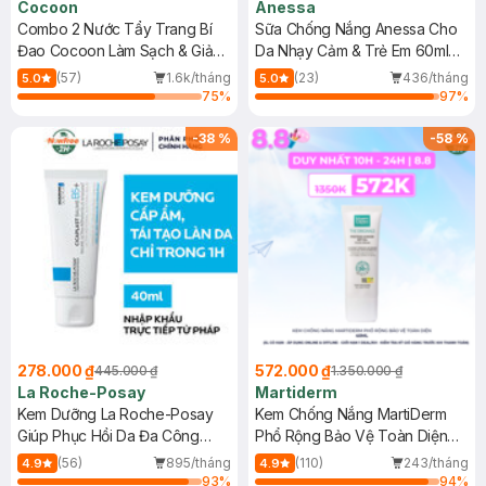
Cocoon
Anessa
Combo 2 Nước Tẩy Trang Bí
Sữa Chống Nắng Anessa Cho
Đao Cocoon Làm Sạch & Giảm
Da Nhạy Cảm & Trẻ Em 60ml
Dầu 500ml
(Mới)
(57)
1.6k/tháng
(23)
436/tháng
5.0
5.0
75
%
97
%
-
38
%
-
58
%
278.000 ₫
572.000 ₫
445.000 ₫
1.350.000 ₫
La Roche-Posay
Martiderm
Kem Dưỡng La Roche-Posay
Kem Chống Nắng MartiDerm
Giúp Phục Hồi Da Đa Công
Phổ Rộng Bảo Vệ Toàn Diện
Dụng 40ml
40ml
(56)
895/tháng
(110)
243/tháng
4.9
4.9
93
%
94
%