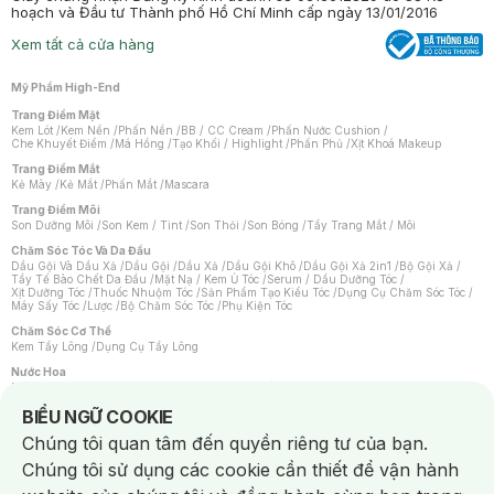
hoạch và Đầu tư Thành phố Hồ Chí Minh cấp ngày 13/01/2016
Xem tất cả cửa hàng
Mỹ Phẩm High-End
Trang Điểm Mặt
Kem Lót
/
Kem Nền
/
Phấn Nền
/
BB / CC Cream
/
Phấn Nước Cushion
/
Che Khuyết Điểm
/
Má Hồng
/
Tạo Khối / Highlight
/
Phấn Phủ
/
Xịt Khoá Makeup
Trang Điểm Mắt
Kẻ Mày
/
Kẻ Mắt
/
Phấn Mắt
/
Mascara
Trang Điểm Môi
Son Dưỡng Môi
/
Son Kem / Tint
/
Son Thỏi
/
Son Bóng
/
Tẩy Trang Mắt / Môi
Chăm Sóc Tóc Và Da Đầu
Dầu Gội Và Dầu Xả
/
Dầu Gội
/
Dầu Xả
/
Dầu Gội Khô
/
Dầu Gội Xả 2in1
/
Bộ Gội Xả
/
Tẩy Tế Bào Chết Da Đầu
/
Mặt Nạ / Kem Ủ Tóc
/
Serum / Dầu Dưỡng Tóc
/
Xịt Dưỡng Tóc
/
Thuốc Nhuộm Tóc
/
Sản Phẩm Tạo Kiểu Tóc
/
Dụng Cụ Chăm Sóc Tóc
/
Máy Sấy Tóc
/
Lược
/
Bộ Chăm Sóc Tóc
/
Phụ Kiện Tóc
Chăm Sóc Cơ Thể
Kem Tẩy Lông
/
Dụng Cụ Tẩy Lông
Nước Hoa
Nước Hoa Nữ
/
Nước Hoa Nam
/
Nước Hoa Cao Cấp
/
Xịt Thơm Toàn Thân
/
Nước Hoa Vùng Kín
Notice about cookies usage
BIỂU NGỮ COOKIE
Chăm Sóc Cá Nhân
Chúng tôi quan tâm đến quyền riêng tư của bạn.
Chống Muỗi
/
Khẩu Trang
/
Máy Massage
/
Mặt Nạ Xông Hơi
/
Nước Rửa Tay
/
Sản Phẩm Chăm Sóc Khác
/
Bàn Chải Đánh Răng
/
Bàn Chải Điện
/
Chúng tôi sử dụng các cookie cần thiết để vận hành
Hỗ Trợ Trắng Răng
/
Kem Đánh Răng
/
Máy Tăm Nước
/
Nước Súc Miệng
/
Tăm / Chỉ Nha Khoa
/
Xịt Thơm Miệng
/
Dung Dịch Vệ Sinh
/
Dưỡng Vùng Kín
/