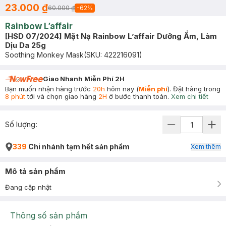
23.000 ₫
60.000 ₫
-
62
%
Rainbow L’affair
[HSD 07/2024] Mặt Nạ Rainbow L’affair Dưỡng Ẩm, Làm
Dịu Da 25g
Soothing Monkey Mask
(SKU:
422216091
)
Giao Nhanh Miễn Phí 2H
Bạn muốn nhận hàng trước
20h
hôm nay (
Miễn phí
). Đặt hàng trong
8 phút
tới và chọn giao hàng
2H
ở bước thanh toán.
Xem chi tiết
Số lượng:
339
Chi nhánh tạm hết sản phẩm
Xem thêm
Mô tả sản phẩm
Đang cập nhật
Thông số sản phẩm