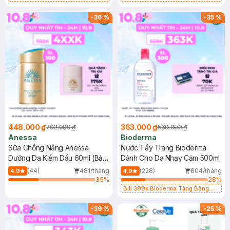
Chống Nắng Cho Da Nhạy Cảm
Gel rửa mặt da dầu nhạy cảm 50ml
SPF 50+ 20ml (SL Có Hạn)
(SL có hạn)
-
36
%
-
35
%
448.000 ₫
363.000 ₫
702.000 ₫
560.000 ₫
Anessa
Bioderma
Sữa Chống Nắng Anessa
Nước Tẩy Trang Bioderma
Dưỡng Da Kiềm Dầu 60ml (Bản
Dành Cho Da Nhạy Cảm 500ml
Mới)
(44)
481/tháng
(228)
804/tháng
4.9
4.9
35
%
28
%
Bill 399k Bioderma Tặng Bông
Tẩy Trang Hộp 50 Miếng (SL có
hạn)
-
39
%
-
25
%