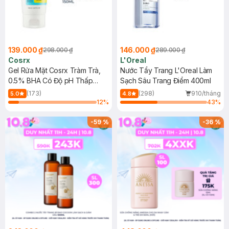
139.000 ₫
146.000 ₫
298.000 ₫
289.000 ₫
Cosrx
L'Oreal
Gel Rửa Mặt Cosrx Tràm Trà,
Nước Tẩy Trang L'Oreal Làm
0.5% BHA Có Độ pH Thấp
Sạch Sâu Trang Điểm 400ml
150ml
(173)
(298)
910/tháng
5.0
4.8
12
%
43
%
-
59
%
-
36
%