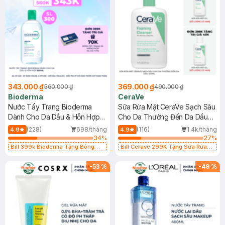
343.000 ₫
369.000 ₫
560.000 ₫
490.000 ₫
Bioderma
CeraVe
Nước Tẩy Trang Bioderma
Sữa Rửa Mặt CeraVe Sạch Sâu
Dành Cho Da Dầu & Hỗn Hợp
Cho Da Thường Đến Da Dầu
500ml
473ml
(228)
698/tháng
(116)
1.4k/tháng
4.9
4.9
34
%
27
%
Bill 399k Bioderma Tặng Bông
Bill Cerave 299K Tặng Sữa Rửa
Tẩy Trang Hộp 50 Miếng (SL có
Mặt Cerave 30ml (SL có hạn)
hạn)
-
53
%
-
49
%