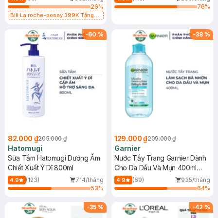
26
%
76
%
Bill La roche-posay 399K Tặng
Gel rửa mặt da dầu nhạy cảm 50ml
(SL có hạn)
-
60
%
-
38
%
82.000 ₫
129.000 ₫
205.000 ₫
209.000 ₫
Hatomugi
Garnier
Sữa Tắm Hatomugi Dưỡng Ẩm
Nước Tẩy Trang Garnier Dành
Chiết Xuất Ý Dĩ 800ml
Cho Da Dầu Và Mụn 400ml
(Mới)
(123)
714/tháng
(69)
935/tháng
4.9
4.9
53
%
64
%
-
35
%
-
42
%