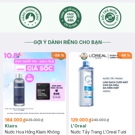
GỢI Ý DÀNH RIÊNG CHO BẠN
-
58
%
-
48
%
184.000 ₫
129.000 ₫
435.000 ₫
249.000 ₫
Klairs
L'Oreal
Nước Hoa Hồng Klairs Không
Nước Tẩy Trang L'Oreal Tươi