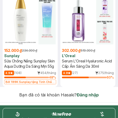
152.000 ₫
302.000 ₫
234.000 ₫
519.000 ₫
Sunplay
L'Oreal
Sữa Chống Nắng Sunplay Skin
Serum L'Oreal Hyaluronic Acid
Aqua Dưỡng Da Sáng Mịn 55g
Cấp Ẩm Sáng Da 30ml
(108)
454/tháng
(27)
275/tháng
4.9
4.9
48
%
60
%
Bill 199K Sunplay tặng Tinh Chất
Chống Nắng 7g trị giá 30K (SL có
hạn)
Bạn đã có tài khoản Hasaki?
Đăng nhập