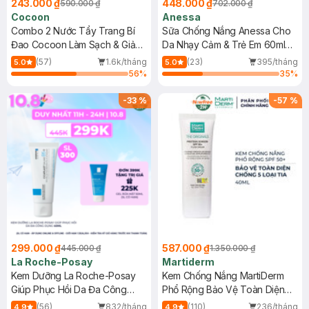
243.000 ₫
448.000 ₫
590.000 ₫
702.000 ₫
Cocoon
Anessa
Combo 2 Nước Tẩy Trang Bí
Sữa Chống Nắng Anessa Cho
Đao Cocoon Làm Sạch & Giảm
Da Nhạy Cảm & Trẻ Em 60ml
Dầu 500ml
(Mới)
(57)
1.6k/tháng
(23)
395/tháng
5.0
5.0
56
%
35
%
-
33
%
-
57
%
299.000 ₫
587.000 ₫
445.000 ₫
1.350.000 ₫
La Roche-Posay
Martiderm
Kem Dưỡng La Roche-Posay
Kem Chống Nắng MartiDerm
Giúp Phục Hồi Da Đa Công
Phổ Rộng Bảo Vệ Toàn Diện
Dụng 40ml
40ml
(56)
832/tháng
(110)
236/tháng
4.9
4.9