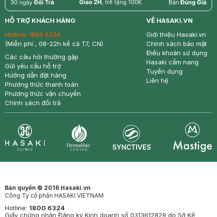
return
nowfree
price
HỖ TRỢ KHÁCH HÀNG
VỀ HASAKI.VN
Hotline:
1800 6324
Giới thiệu Hasaki.vn
(Miễn phí , 08-22h kể cả T7, CN)
Chính sách bảo mật
Điều khoản sử dụng
Các câu hỏi thường gặp
Hasaki cẩm nang
Gửi yêu cầu hỗ trợ
Tuyển dụng
Hướng dẫn đặt hàng
Liên hệ
Phương thức thanh toán
Phương thức vận chuyển
Chính sách đổi trả
Synctives
Clinic
Dermahair
Mastige
Bản quyền © 2016 Hasaki.vn
Công Ty cổ phần HASAKI VIETNAM
Hotline:
1800 6324
Giấy chứng nhận Đăng ký Kinh doanh số 0313612829 do Sở Kế