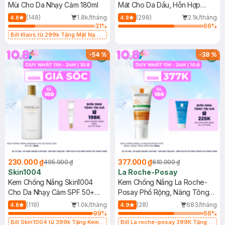
Mùi Cho Da Nhạy Cảm 180ml
Mát Cho Da Dầu, Hỗn Hợp
400ml
(148)
1.8k/tháng
(298)
2.1k/tháng
4.8
4.8
31
%
66
%
Bill Klairs từ 299k Tặng Mặt Nạ
Làm Dịu Da & Kiểm Soát Dầu Nhờn
25ml (SL Có Hạn)
-
54
%
-
38
%
230.000 ₫
377.000 ₫
495.000 ₫
610.000 ₫
Skin1004
La Roche-Posay
Kem Chống Nắng Skin1004
Kem Chống Nắng La Roche-
Cho Da Nhạy Cảm SPF 50+
Posay Phổ Rộng, Nâng Tông
50ml
Kiềm Dầu 50ml
(119)
1.0k/tháng
(28)
683/tháng
4.8
4.9
99
%
66
%
Bill Skin1004 từ 399k Tặng Kem
Bill La roche-posay 399K Tặng