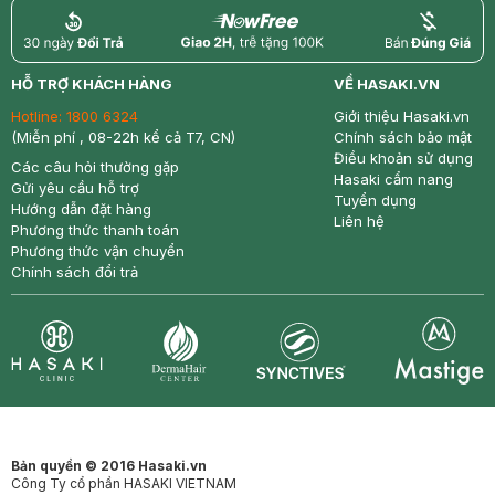
return
nowfree
price
HỖ TRỢ KHÁCH HÀNG
VỀ HASAKI.VN
Hotline:
1800 6324
Giới thiệu Hasaki.vn
(Miễn phí , 08-22h kể cả T7, CN)
Chính sách bảo mật
Điều khoản sử dụng
Các câu hỏi thường gặp
Hasaki cẩm nang
Gửi yêu cầu hỗ trợ
Tuyển dụng
Hướng dẫn đặt hàng
Liên hệ
Phương thức thanh toán
Phương thức vận chuyển
Chính sách đổi trả
Synctives
Clinic
Dermahair
Mastige
Bản quyền © 2016 Hasaki.vn
Công Ty cổ phần HASAKI VIETNAM