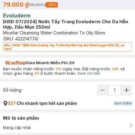
79.000 ₫
195.000 ₫
-
59
%
Evoluderm
[HSD 07/2024] Nước Tẩy Trang Evoluderm Cho Da Hỗn
Hợp, Dầu Mụn 250ml
Micellar Cleansing Water Combination To Oily Skins
(SKU:
422214774
)
BILL 399K TẶNG Kem Dưỡng Tay Từ Bơ Hạt Mỡ Cấp Ẩm 50ml trị giá 125K (SL có
hạn)
Giao Nhanh Miễn Phí 2H
Bạn muốn nhận hàng trước
10h
ngày mai. Đặt hàng trước
24h
và
chọn giao hàng
2H
ở bước thanh toán.
Xem chi tiết
Số lượng:
337
Chi nhánh tạm hết sản phẩm
Xem thêm
Mô tả sản phẩm
Đang cập nhật