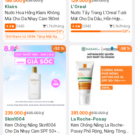
195.000 ₫
129.000 ₫
435.000 ₫
249.000 ₫
Klairs
L'Oreal
Nước Hoa Hồng Klairs Không
Nước Tẩy Trang L'Oreal Tươi
Mùi Cho Da Nhạy Cảm 180ml
Mát Cho Da Dầu, Hỗn Hợp
400ml
(148)
1.7k/tháng
(298)
2.1k/tháng
4.8
4.8
59
%
58
%
Bill Klairs từ 299k Tặng Mặt Nạ
Làm Dịu Da & Kiểm Soát Dầu Nhờn
25ml (SL Có Hạn)
-
52
%
-
38
%
239.000 ₫
381.000 ₫
495.000 ₫
610.000 ₫
Skin1004
La Roche-Posay
Kem Chống Nắng Skin1004
Kem Chống Nắng La Roche-
Cho Da Nhạy Cảm SPF 50+
Posay Phổ Rộng, Nâng Tông