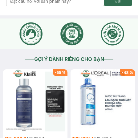
Gửi
GỢI Ý DÀNH RIÊNG CHO BẠN
-
55
%
-
48
%