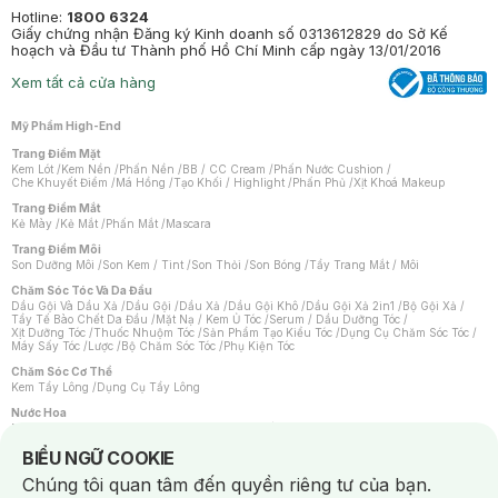
Hotline:
1800 6324
Giấy chứng nhận Đăng ký Kinh doanh số 0313612829 do Sở Kế
hoạch và Đầu tư Thành phố Hồ Chí Minh cấp ngày 13/01/2016
Xem tất cả cửa hàng
Mỹ Phẩm High-End
Trang Điểm Mặt
Kem Lót
/
Kem Nền
/
Phấn Nền
/
BB / CC Cream
/
Phấn Nước Cushion
/
Che Khuyết Điểm
/
Má Hồng
/
Tạo Khối / Highlight
/
Phấn Phủ
/
Xịt Khoá Makeup
Trang Điểm Mắt
Kẻ Mày
/
Kẻ Mắt
/
Phấn Mắt
/
Mascara
Trang Điểm Môi
Son Dưỡng Môi
/
Son Kem / Tint
/
Son Thỏi
/
Son Bóng
/
Tẩy Trang Mắt / Môi
Chăm Sóc Tóc Và Da Đầu
Dầu Gội Và Dầu Xả
/
Dầu Gội
/
Dầu Xả
/
Dầu Gội Khô
/
Dầu Gội Xả 2in1
/
Bộ Gội Xả
/
Tẩy Tế Bào Chết Da Đầu
/
Mặt Nạ / Kem Ủ Tóc
/
Serum / Dầu Dưỡng Tóc
/
Xịt Dưỡng Tóc
/
Thuốc Nhuộm Tóc
/
Sản Phẩm Tạo Kiểu Tóc
/
Dụng Cụ Chăm Sóc Tóc
/
Máy Sấy Tóc
/
Lược
/
Bộ Chăm Sóc Tóc
/
Phụ Kiện Tóc
Chăm Sóc Cơ Thể
Kem Tẩy Lông
/
Dụng Cụ Tẩy Lông
Nước Hoa
Nước Hoa Nữ
/
Nước Hoa Nam
/
Nước Hoa Cao Cấp
/
Xịt Thơm Toàn Thân
/
Nước Hoa Vùng Kín
Notice about cookies usage
BIỂU NGỮ COOKIE
Chăm Sóc Cá Nhân
Chúng tôi quan tâm đến quyền riêng tư của bạn.
Chống Muỗi
/
Khẩu Trang
/
Máy Massage
/
Mặt Nạ Xông Hơi
/
Nước Rửa Tay
/
Sản Phẩm Chăm Sóc Khác
/
Bàn Chải Đánh Răng
/
Bàn Chải Điện
/