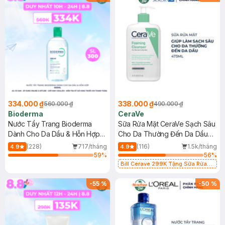
334.000 ₫
338.000 ₫
560.000 ₫
490.000 ₫
Bioderma
CeraVe
Nước Tẩy Trang Bioderma
Sữa Rửa Mặt CeraVe Sạch Sâu
Dành Cho Da Dầu & Hỗn Hợp
Cho Da Thường Đến Da Dầu
500ml
473ml
(228)
717/tháng
(116)
1.5k/tháng
4.9
4.9
59
%
56
%
Bill Cerave 299K Tặng Sữa Rửa
Mặt Cerave 30ml (SL có hạn)
-
55
%
-
50
%