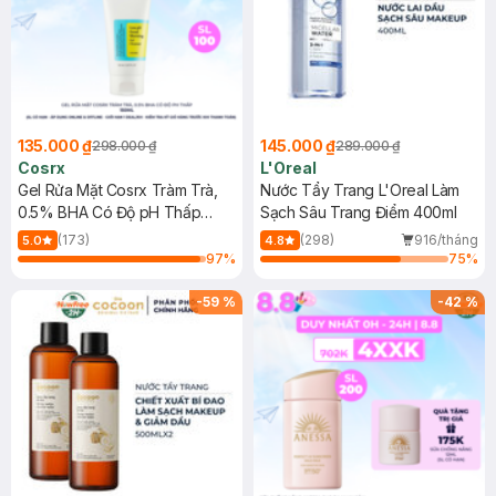
135.000 ₫
145.000 ₫
298.000 ₫
289.000 ₫
Cosrx
L'Oreal
Gel Rửa Mặt Cosrx Tràm Trà,
Nước Tẩy Trang L'Oreal Làm
0.5% BHA Có Độ pH Thấp
Sạch Sâu Trang Điểm 400ml
150ml
(173)
(298)
916/tháng
5.0
4.8
97
%
75
%
-
59
%
-
42
%