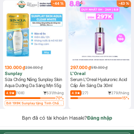
-
44
%
-
43
%
130.000 ₫
297.000 ₫
234.000 ₫
519.000 ₫
Sunplay
L'Oreal
Sữa Chống Nắng Sunplay Skin
Serum L'Oreal Hyaluronic Acid
Aqua Dưỡng Da Sáng Mịn 55g
Cấp Ẩm Sáng Da 30ml
(108)
531/tháng
(27)
279/tháng
4.9
4.9
70
%
15
%
Bill 199K Sunplay tặng Tinh Chất
Chống Nắng 7g trị giá 30K (SL có
hạn)
Bạn đã có tài khoản Hasaki?
Đăng nhập