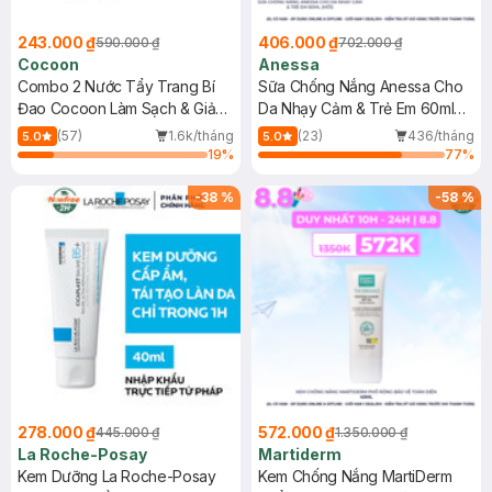
243.000 ₫
406.000 ₫
590.000 ₫
702.000 ₫
Cocoon
Anessa
Combo 2 Nước Tẩy Trang Bí
Sữa Chống Nắng Anessa Cho
Đao Cocoon Làm Sạch & Giảm
Da Nhạy Cảm & Trẻ Em 60ml
Dầu 500ml
(Mới)
(57)
1.6k/tháng
(23)
436/tháng
5.0
5.0
19
%
77
%
-
38
%
-
58
%
278.000 ₫
572.000 ₫
445.000 ₫
1.350.000 ₫
La Roche-Posay
Martiderm
Kem Dưỡng La Roche-Posay
Kem Chống Nắng MartiDerm