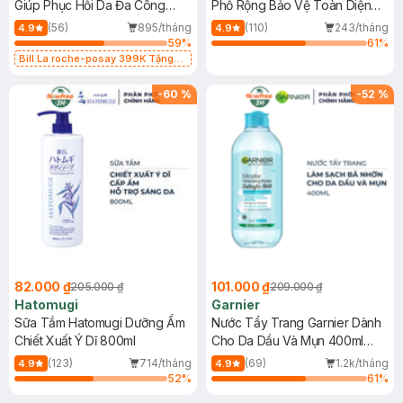
Giúp Phục Hồi Da Đa Công
Phổ Rộng Bảo Vệ Toàn Diện
Dụng 40ml
40ml
(56)
895/tháng
(110)
243/tháng
4.9
4.9
59
%
61
%
Bill La roche-posay 399K Tặng
Gel rửa mặt da dầu nhạy cảm 50ml
(SL có hạn)
-
60
%
-
52
%
82.000 ₫
101.000 ₫
205.000 ₫
209.000 ₫
Hatomugi
Garnier
Sữa Tắm Hatomugi Dưỡng Ẩm
Nước Tẩy Trang Garnier Dành
Chiết Xuất Ý Dĩ 800ml
Cho Da Dầu Và Mụn 400ml
(Mới)
(123)
714/tháng
(69)
1.2k/tháng
4.9
4.9
52
%
61
%